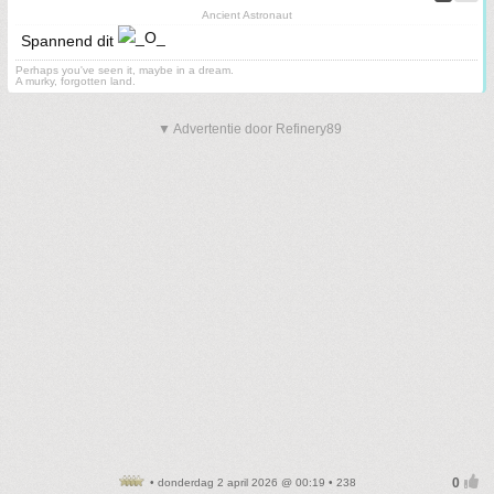
Ancient Astronaut
Spannend dit
Perhaps you've seen it, maybe in a dream.
A murky, forgotten land.
▼ Advertentie door Refinery89
• donderdag 2 april 2026 @ 00:19 • 238