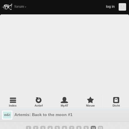
forum
log in
Index
Actief
MyAT
Nieuw
Dicht
Artemis: Back to the moon #1
w&t
1
2
3
4
5
6
7
8
9
10
11