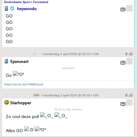
Eindredactie Sport / Forummod
heywoodu
GO
GO
GO
GO
GO
• donderdag 2 april 2026 @ 00:19 • 239
Sjemmert
sjemmert
Go
https://youtu.be/-N4jf6rtyuw
• donderdag 2 april 2026 @ 00:19 • 240
Starhopper
Nova is mijn prinses
Zo cool deze poll
Alles GO