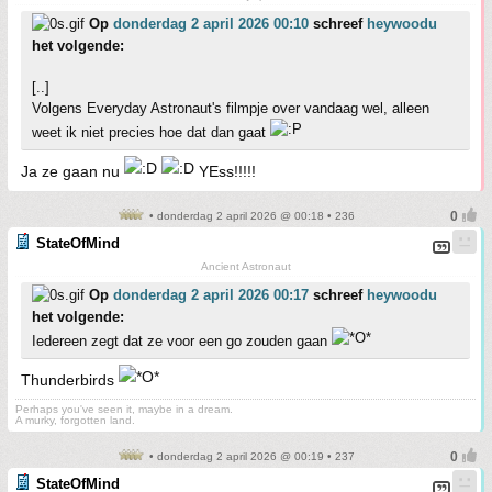
Op
donderdag 2 april 2026 00:10
schreef
heywoodu
het volgende:
[..]
Volgens Everyday Astronaut's filmpje over vandaag wel, alleen
weet ik niet precies hoe dat dan gaat
Ja ze gaan nu
YEss!!!!!
• donderdag 2 april 2026 @ 00:18 • 236
StateOfMind
Ancient Astronaut
Op
donderdag 2 april 2026 00:17
schreef
heywoodu
het volgende:
Iedereen zegt dat ze voor een go zouden gaan
Thunderbirds
Perhaps you've seen it, maybe in a dream.
A murky, forgotten land.
• donderdag 2 april 2026 @ 00:19 • 237
StateOfMind