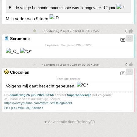
Bij de vorige bemande maanmissie was ik ongeveer -12 jaar
Mijn vader was 9 toen
• donderdag 2 april 2026 @ 00:20 • 245
Scrummie
Feyenoord kampioen 2026/2027
• donderdag 2 april 2026 @ 00:20 • 246
ChocoFan
Tochtige zeester
Volgens mij gaat het echt gebeuren.
Op
donderdag 25 juni 2026 23:56
schreef
Superbadeendje
het volgende:
Jou naam is vanaf nu: Tochtige Zeester.
https://www.youtube.com/watch?v=lQ6jZgMaZk4
FB / [Fok Wiki FAQ] Oldbies
▼ Advertentie door Refinery89