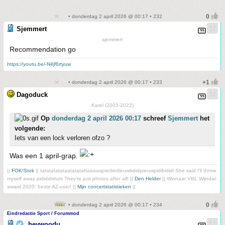
• donderdag 2 april 2026 @ 00:17 • 232
Sjemmert
sjemmert
Recommendation go
https://youtu.be/-N4jf6rtyuw
• donderdag 2 april 2026 @ 00:17 • 233
Dagoduck
Karel (2003-2022)
Op
donderdag 2 april 2026 00:17
schreef
Sjemmert
het
volgende:
Iets van een lock verloren ofzo ?
Was een 1 april-grap.
||
FOK!Stok
|| tatatatatataatatatattaaaaapiediedieuwtididipieuwpidibididi She said I'll throw
myself away pididididum They're just photos after all! ||
Den Helder
|| Winnaar VBL Wijndal-
award 2020: beste AZ-user! ||
Mijn concertstatistieken
||
• donderdag 2 april 2026 @ 00:17 • 234
Eindredactie Sport / Forummod
heywoodu