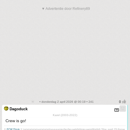
▼ Advertentie door Refinery89
• donderdag 2 april 2026 @ 00:19 • 241
Dagoduck
Karel (2003-2022)
Crew is go!
||
FOK!Stok
|| tatatatatataatatatattaaaaapiediedieuwtididipieuwpidibididi She said I'll throw