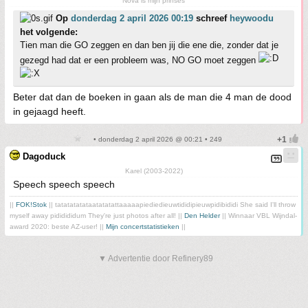
Nova is mijn prinses
Op
donderdag 2 april 2026 00:19
schreef
heywoodu
het volgende:
Tien man die GO zeggen en dan ben jij die ene die, zonder dat je
gezegd had dat er een probleem was, NO GO moet zeggen
Beter dat dan de boeken in gaan als de man die 4 man de dood
in gejaagd heeft.
• donderdag 2 april 2026 @ 00:21 • 249
Dagoduck
Karel (2003-2022)
Speech speech speech
||
FOK!Stok
|| tatatatatataatatatattaaaaapiediedieuwtididipieuwpidibididi She said I'll throw
myself away pididididum They're just photos after all! ||
Den Helder
|| Winnaar VBL Wijndal-
award 2020: beste AZ-user! ||
Mijn concertstatistieken
||
▼ Advertentie door Refinery89