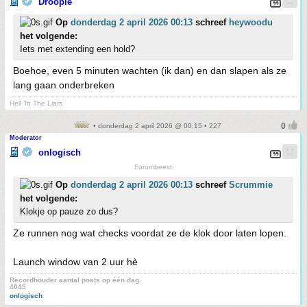
Droopie
Op
donderdag 2 april 2026 00:13
schreef
heywoodu
het volgende:
Iets met extending een hold?
Boehoe, even 5 minuten wachten (ik dan) en dan slapen als ze
lang gaan onderbreken
Hell To The Liars
• donderdag 2 april 2026 @ 00:15 • 227
Moderator
onlogisch
Forumbeest
Op
donderdag 2 april 2026 00:13
schreef
Scrummie
het volgende:
Klokje op pauze zo dus?
Ze runnen nog wat checks voordat ze de klok door laten lopen.
Launch window van 2 uur hè
Recordhouder aantal posts op één dag.
4045
onlogisch