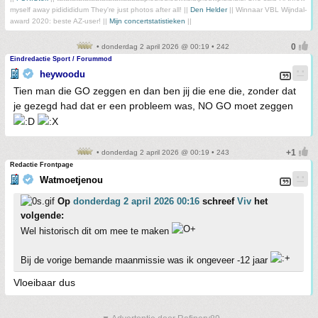
myself away pididididum They're just photos after all! ||
Den Helder
|| Winnaar VBL Wijndal-
award 2020: beste AZ-user! ||
Mijn concertstatistieken
||
• donderdag 2 april 2026 @ 00:19 • 242
Eindredactie Sport / Forummod
heywoodu
Tien man die GO zeggen en dan ben jij die ene die, zonder dat
je gezegd had dat er een probleem was, NO GO moet zeggen
• donderdag 2 april 2026 @ 00:19 • 243
Redactie Frontpage
Watmoetjenou
Op
donderdag 2 april 2026 00:16
schreef
Viv
het
volgende:
Wel historisch dit om mee te maken
Bij de vorige bemande maanmissie was ik ongeveer -12 jaar
Vloeibaar dus