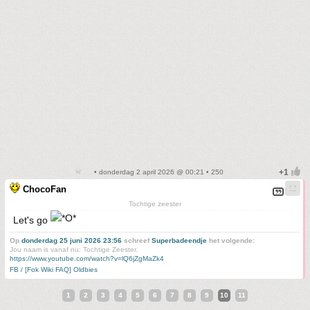
• donderdag 2 april 2026 @ 00:21 • 250
ChocoFan
Tochtige zeester
Let's go
Op
donderdag 25 juni 2026 23:56
schreef
Superbadeendje
het volgende:
Jou naam is vanaf nu: Tochtige Zeester.
https://www.youtube.com/watch?v=lQ6jZgMaZk4
FB / [Fok Wiki FAQ] Oldbies
1
2
3
4
5
6
7
8
9
10
11