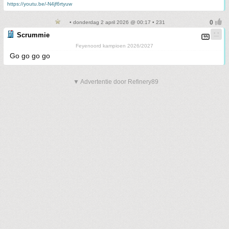
https://youtu.be/-N4jf6rtyuw
• donderdag 2 april 2026 @ 00:17 • 231
Scrummie
Feyenoord kampioen 2026/2027
Go go go go
▼ Advertentie door Refinery89