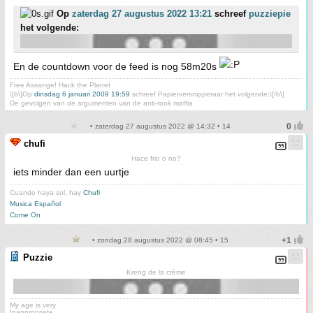
Op
zaterdag 27 augustus 2022 13:21
schreef
puzziepie
het volgende:
En de countdown voor de feed is nog 58m20s
Free Assange! Hack the Planet
\[b\]Op
dinsdag 6 januari 2009 19:59
schreef Papierversnipperaar het volgende:\[/b\]
De gevolgen van de argumenten van de anti-rook maffia
• zaterdag 27 augustus 2022 @ 14:32 • 14
chufi
Hace frio o no?
iets minder dan een uurtje
Cuando haya sol, hay
Chufi
Musica Español
Come On
• zondag 28 augustus 2022 @ 08:45 • 15
Puzzie
Kreng de la crème
My age is very
Inappropriate