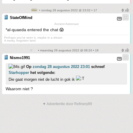
• zondag 28 augustus 2022 @ 23:02 • 17
StateOfMind
Ancient Astronaut
*al-quaeda entered the chat 😱
Perhaps you've seen it, maybe in a dream.
A murky, forgotten land.
• maandag 29 augustus 2022 @ 08:24 • 18
Nismo1991
Op
zondag 28 augustus 2022 23:01
schreef
Starhopper
het volgende:
Die gaat morgen niet de lucht in gok ik
Waarom niet ?
▼ Advertentie door Refinery89