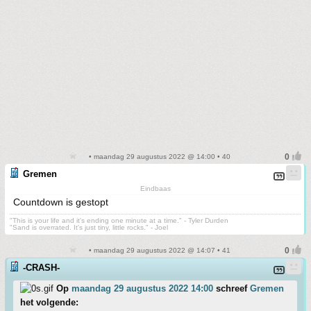
• maandag 29 augustus 2022 @ 14:00 • 40
Gremen
Eindbaas
Countdown is gestopt
"This is your life and it's ending one minute at a time." - Tyler Durden
"Sand is overrated. It's just tiny, little rocks." - Joel
• maandag 29 augustus 2022 @ 14:07 • 41
-CRASH-
Op
maandag 29 augustus 2022 14:00
schreef
Gremen
het volgende: