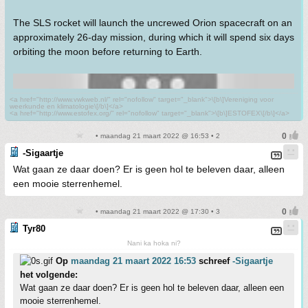
The SLS rocket will launch the uncrewed Orion spacecraft on an
approximately 26-day mission, during which it will spend six days
orbiting the moon before returning to Earth.
<a href="http://www.vwkweb.nl/" rel="nofollow" target="_blank">\[b\]Vereniging voor
weerkunde en klimatologie\[/b\]</a>
<a href="http://www.estofex.org/" rel="nofollow" target="_blank">\[b\]ESTOFEX\[/b\]</a>
• maandag 21 maart 2022 @ 16:53 • 2
-Sigaartje
Wat gaan ze daar doen? Er is geen hol te beleven daar, alleen
een mooie sterrenhemel.
• maandag 21 maart 2022 @ 17:30 • 3
Tyr80
Nani ka hoka ni?
Op
maandag 21 maart 2022 16:53
schreef
-Sigaartje
het volgende:
Wat gaan ze daar doen? Er is geen hol te beleven daar, alleen een
mooie sterrenhemel.