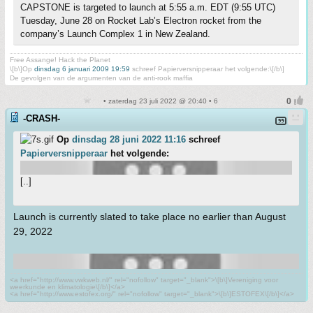
CAPSTONE is targeted to launch at 5:55 a.m. EDT (9:55 UTC)
Tuesday, June 28 on Rocket Lab’s Electron rocket from the
company’s Launch Complex 1 in New Zealand.
Free Assange! Hack the Planet
\[b\]Op
dinsdag 6 januari 2009 19:59
schreef Papierversnipperaar het volgende:\[/b\]
De gevolgen van de argumenten van de anti-rook maffia
• zaterdag 23 juli 2022 @ 20:40 • 6
-CRASH-
Op
dinsdag 28 juni 2022 11:16
schreef
Papierversnipperaar
het volgende:
[..]
Launch is currently slated to take place no earlier than August
29, 2022
<a href="http://www.vwkweb.nl/" rel="nofollow" target="_blank">\[b\]Vereniging voor
weerkunde en klimatologie\[/b\]</a>
<a href="http://www.estofex.org/" rel="nofollow" target="_blank">\[b\]ESTOFEX\[/b\]</a>