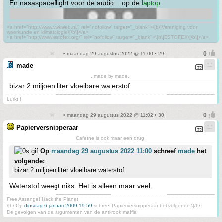
En nasaspaceflight voor de audio... op de
laptop
<a href="http://www.vwkweb.nl/" rel="nofollow" target="_blank">\[b\]Vereniging voor
weerkunde en klimatologie\[/b\]</a>
<a href="http://www.estofex.org/" rel="nofollow" target="_blank">\[b\]ESTOFEX\[/b\]</a>
• maandag 29 augustus 2022 @ 11:00 • 29
made
..made by made..
bizar 2 miljoen liter vloeibare waterstof
Lurkt !
• maandag 29 augustus 2022 @ 11:02 • 30
Papierversnipperaar
Cafeïne is ook maar een drug.
Op
maandag 29 augustus 2022 11:00
schreef
made
het
volgende:
bizar 2 miljoen liter vloeibare waterstof
Waterstof weegt niks. Het is alleen maar veel.
Free Assange! Hack the Planet
\[b\]Op
dinsdag 6 januari 2009 19:59
schreef Papierversnipperaar het volgende:\[/b\]
De gevolgen van de argumenten van de anti-rook maffia