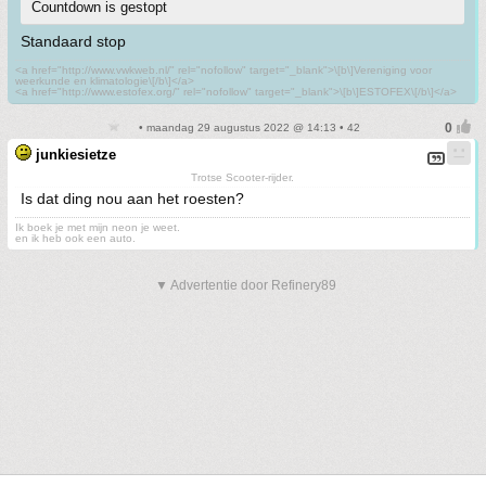
Countdown is gestopt
Standaard stop
<a href="http://www.vwkweb.nl/" rel="nofollow" target="_blank">\[b\]Vereniging voor
weerkunde en klimatologie\[/b\]</a>
<a href="http://www.estofex.org/" rel="nofollow" target="_blank">\[b\]ESTOFEX\[/b\]</a>
• maandag 29 augustus 2022 @ 14:13 • 42
junkiesietze
Trotse Scooter-rijder.
Is dat ding nou aan het roesten?
Ik boek je met mijn neon je weet.
en ik heb ook een auto.
▼ Advertentie door Refinery89