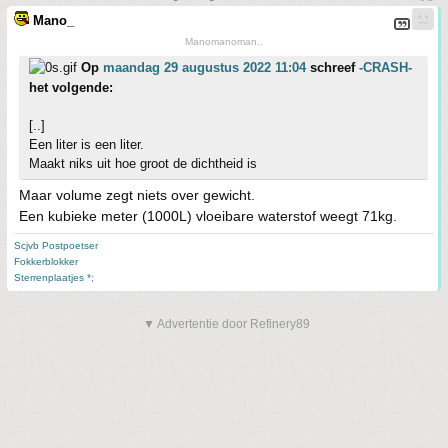
Mano_
Manomanoman..
Op
maandag 29 augustus 2022 11:04
schreef
-CRASH-
het volgende:
[..]
Een liter is een liter.
Maakt niks uit hoe groot de dichtheid is
Maar volume zegt niets over gewicht.
Een kubieke meter (1000L) vloeibare waterstof weegt 71kg.
Scjvb Postpoetser
Fokkerblokker
Sterrenplaatjes *;
▼ Advertentie door Refinery89