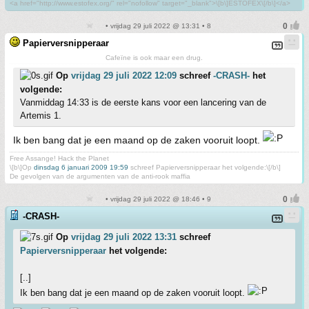
<a href="http://www.estofex.org/" rel="nofollow" target="_blank">\[b\]ESTOFEX\[/b\]</a>
• vrijdag 29 juli 2022 @ 13:31 • 8
Papierversnipperaar
Cafeïne is ook maar een drug.
Op
vrijdag 29 juli 2022 12:09
schreef
-CRASH-
het
volgende:
Vanmiddag 14:33 is de eerste kans voor een lancering van de
Artemis 1.
Ik ben bang dat je een maand op de zaken vooruit loopt.
Free Assange! Hack the Planet
\[b\]Op
dinsdag 6 januari 2009 19:59
schreef Papierversnipperaar het volgende:\[/b\]
De gevolgen van de argumenten van de anti-rook maffia
• vrijdag 29 juli 2022 @ 18:46 • 9
-CRASH-
Op
vrijdag 29 juli 2022 13:31
schreef
Papierversnipperaar
het volgende:
[..]
Ik ben bang dat je een maand op de zaken vooruit loopt.