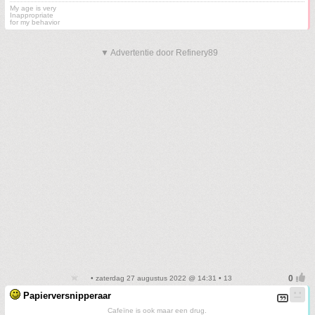
My age is very
Inappropriate
for my behavior
▼ Advertentie door Refinery89
• zaterdag 27 augustus 2022 @ 14:31 • 13
Papierversnipperaar
Cafeïne is ook maar een drug.