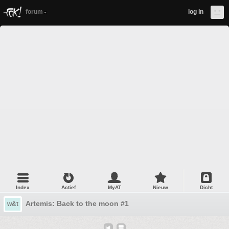
forum
log in
Index
Actief
MyAT
Nieuw
Dicht
Artemis: Back to the moon #1
w&t