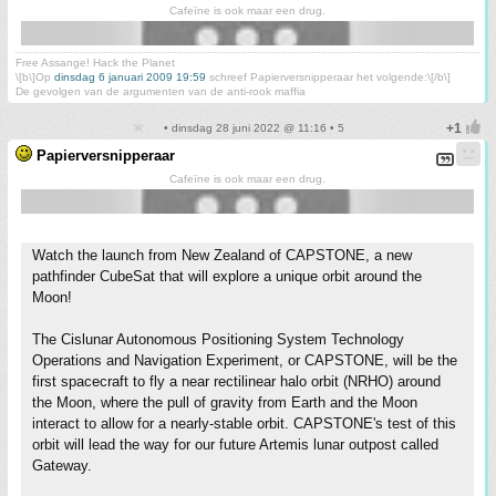
Cafeïne is ook maar een drug.
Free Assange! Hack the Planet
\[b\]Op
dinsdag 6 januari 2009 19:59
schreef Papierversnipperaar het volgende:\[/b\]
De gevolgen van de argumenten van de anti-rook maffia
• dinsdag 28 juni 2022 @ 11:16 • 5
Papierversnipperaar
Cafeïne is ook maar een drug.
Watch the launch from New Zealand of CAPSTONE, a new
pathfinder CubeSat that will explore a unique orbit around the
Moon!
The Cislunar Autonomous Positioning System Technology
Operations and Navigation Experiment, or CAPSTONE, will be the
first spacecraft to fly a near rectilinear halo orbit (NRHO) around
the Moon, where the pull of gravity from Earth and the Moon
interact to allow for a nearly-stable orbit. CAPSTONE's test of this
orbit will lead the way for our future Artemis lunar outpost called
Gateway.