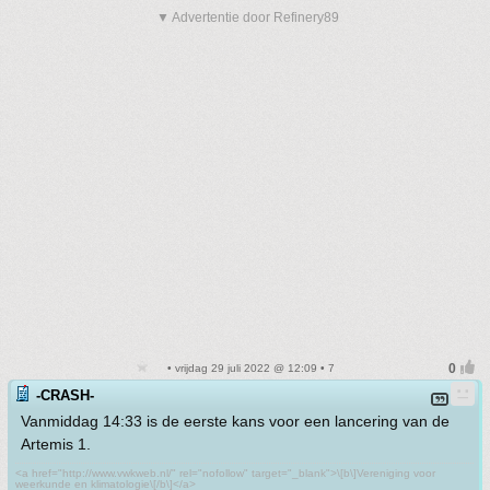
▼ Advertentie door Refinery89
• vrijdag 29 juli 2022 @ 12:09 • 7
-CRASH-
Vanmiddag 14:33 is de eerste kans voor een lancering van de
Artemis 1.
<a href="http://www.vwkweb.nl/" rel="nofollow" target="_blank">\[b\]Vereniging voor
weerkunde en klimatologie\[/b\]</a>