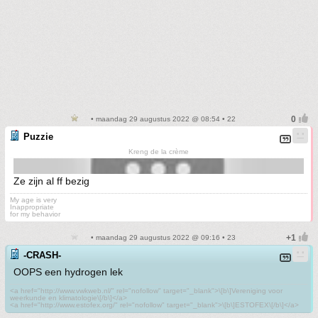
• maandag 29 augustus 2022 @ 08:54 • 22
Puzzie
Kreng de la crème
Ze zijn al ff bezig
My age is very
Inappropriate
for my behavior
• maandag 29 augustus 2022 @ 09:16 • 23
-CRASH-
OOPS een hydrogen lek
<a href="http://www.vwkweb.nl/" rel="nofollow" target="_blank">\[b\]Vereniging voor
weerkunde en klimatologie\[/b\]</a>
<a href="http://www.estofex.org/" rel="nofollow" target="_blank">\[b\]ESTOFEX\[/b\]</a>