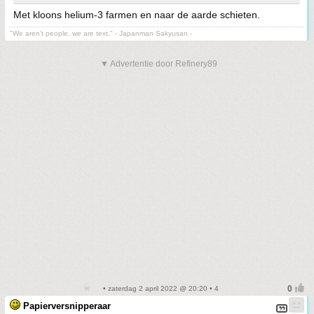
Met kloons helium-3 farmen en naar de aarde schieten.
"We aren't people, we are text." - Japanman Sakyusan -
▼ Advertentie door Refinery89
• zaterdag 2 april 2022 @ 20:20 • 4
Papierversnipperaar