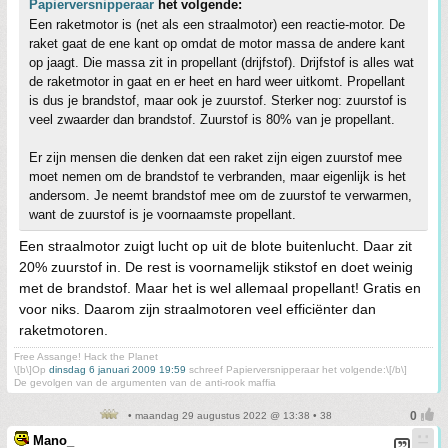
Papierversnipperaar
het volgende:
Een raketmotor is (net als een straalmotor) een reactie-motor. De
raket gaat de ene kant op omdat de motor massa de andere kant
op jaagt. Die massa zit in propellant (drijfstof). Drijfstof is alles wat
de raketmotor in gaat en er heet en hard weer uitkomt. Propellant
is dus je brandstof, maar ook je zuurstof. Sterker nog: zuurstof is
veel zwaarder dan brandstof. Zuurstof is 80% van je propellant.
Er zijn mensen die denken dat een raket zijn eigen zuurstof mee
moet nemen om de brandstof te verbranden, maar eigenlijk is het
andersom. Je neemt brandstof mee om de zuurstof te verwarmen,
want de zuurstof is je voornaamste propellant.
Een straalmotor zuigt lucht op uit de blote buitenlucht. Daar zit
20% zuurstof in. De rest is voornamelijk stikstof en doet weinig
met de brandstof. Maar het is wel allemaal propellant! Gratis en
voor niks. Daarom zijn straalmotoren veel efficiënter dan
raketmotoren.
Free Assange! Hack the Planet
\[b\]Op
dinsdag 6 januari 2009 19:59
schreef Papierversnipperaar het volgende:\[/b\]
De gevolgen van de argumenten van de anti-rook maffia
• maandag 29 augustus 2022 @ 13:38 • 38
Mano_