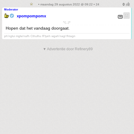
• maandag 29 augustus 2022 @ 09:22 • 24
Moderator
xpompompomx
^(;,;)^
Hopen dat het vandaag doorgaat.
ph'nglui mglw'nafh Cthulhu R'lyeh wgah'nagl fhtagn
▼ Advertentie door Refinery89