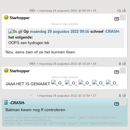
• maandag 29 augustus 2022 @ 09:28 • 25
Starhopper
Nova is mijn prinses
Op
maandag 29 augustus 2022 09:16
schreef
-CRASH-
het volgende:
OOPS een hydrogen lek
Nou, eens zien of ze het kunnen fixen.
• maandag 29 augustus 2022 @ 10:28 • 26
Starhopper
Nova is mijn prinses
JAAA HET IS GEMAAKT
• maandag 29 augustus 2022 @ 10:54 • 27
-CRASH-
Batman kwam nog ff controleren
<a href="http://www.vwkweb.nl/" rel="nofollow" target="_blank">\[b\]Vereniging voor
weerkunde en klimatologie\[/b\]</a>
<a href="http://www.estofex.org/" rel="nofollow" target="_blank">\[b\]ESTOFEX\[/b\]</a>