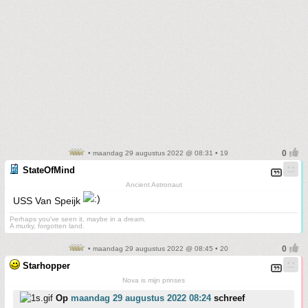
• maandag 29 augustus 2022 @ 08:31 • 19
StateOfMind
Ancient Astronaut
USS Van Speijk
Perhaps you've seen it, maybe in a dream.
A murky, forgotten land.
• maandag 29 augustus 2022 @ 08:45 • 20
Starhopper
Nova is mijn prinses
Op
maandag 29 augustus 2022 08:24
schreef