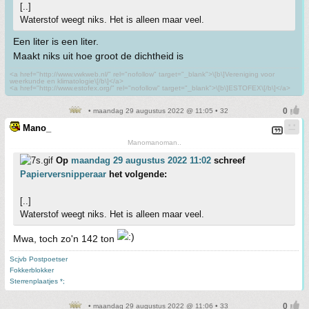
[..]
Waterstof weegt niks. Het is alleen maar veel.
Een liter is een liter.
Maakt niks uit hoe groot de dichtheid is
<a href="http://www.vwkweb.nl/" rel="nofollow" target="_blank">\[b\]Vereniging voor
weerkunde en klimatologie\[/b\]</a>
<a href="http://www.estofex.org/" rel="nofollow" target="_blank">\[b\]ESTOFEX\[/b\]</a>
• maandag 29 augustus 2022 @ 11:05 • 32
Mano_
Manomanoman..
Op
maandag 29 augustus 2022 11:02
schreef
Papierversnipperaar
het volgende:
[..]
Waterstof weegt niks. Het is alleen maar veel.
Mwa, toch zo'n 142 ton
Scjvb Postpoetser
Fokkerblokker
Sterrenplaatjes *;
• maandag 29 augustus 2022 @ 11:06 • 33