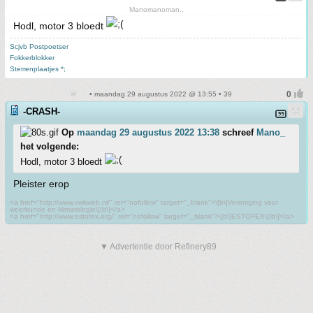
Manomanoman..
Hodl, motor 3 bloedt
Scjvb Postpoetser
Fokkerblokker
Sterrenplaatjes *;
• maandag 29 augustus 2022 @ 13:55 • 39
-CRASH-
Op
maandag 29 augustus 2022 13:38
schreef
Mano_
het volgende:
Hodl, motor 3 bloedt
Pleister erop
<a href="http://www.vwkweb.nl/" rel="nofollow" target="_blank">\[b\]Vereniging voor
weerkunde en klimatologie\[/b\]</a>
<a href="http://www.estofex.org/" rel="nofollow" target="_blank">\[b\]ESTOFEX\[/b\]</a>
▼ Advertentie door Refinery89