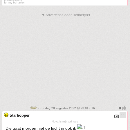
for my behavior
▼ Advertentie door Refinery89
• zondag 28 augustus 2022 @ 23:01 • 16
Starhopper
Nova is mijn prinses
Die gaat morgen niet de lucht in gok ik