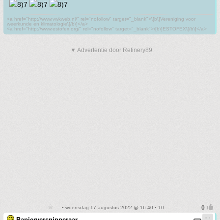
<a href="http://www.vwkweb.nl/" rel="nofollow" target="_blank">\[b\]Vereniging voor
weerkunde en klimatologie\[/b\]</a>
<a href="http://www.estofex.org/" rel="nofollow" target="_blank">\[b\]ESTOFEX\[/b\]</a>
▼ Advertentie door Refinery89
• woensdag 17 augustus 2022 @ 16:40 • 10
Papierversnipperaar