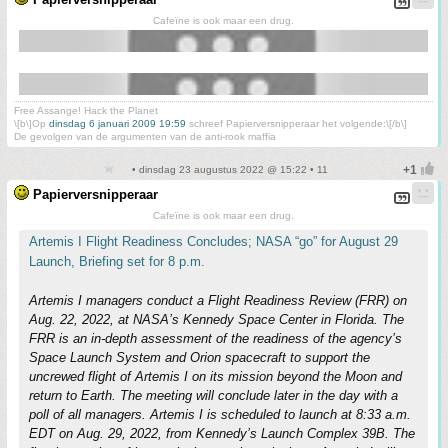
Cafeïne is ook maar een drug.
Free Assange! Hack the Planet
\[b\]Op
dinsdag 6 januari 2009 19:59
schreef Papierversnipperaar het volgende:\[/b\]
De gevolgen van de argumenten van de anti-rook maffia
• dinsdag 23 augustus 2022 @ 15:22 • 11
Papierversnipperaar
Cafeïne is ook maar een drug.
Artemis I Flight Readiness Concludes; NASA “go” for August 29
Launch, Briefing set for 8 p.m.
Artemis I managers conduct a Flight Readiness Review (FRR) on
Aug. 22, 2022, at NASA’s Kennedy Space Center in Florida. The
FRR is an in-depth assessment of the readiness of the agency’s
Space Launch System and Orion spacecraft to support the
uncrewed flight of Artemis I on its mission beyond the Moon and
return to Earth. The meeting will conclude later in the day with a
poll of all managers. Artemis I is scheduled to launch at 8:33 a.m.
EDT on Aug. 29, 2022, from Kennedy’s Launch Complex 39B. The