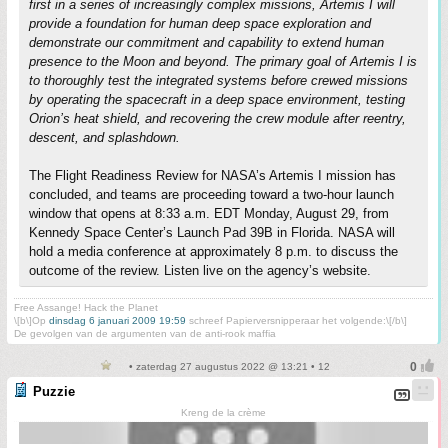
first in a series of increasingly complex missions, Artemis I will
provide a foundation for human deep space exploration and
demonstrate our commitment and capability to extend human
presence to the Moon and beyond. The primary goal of Artemis I is
to thoroughly test the integrated systems before crewed missions
by operating the spacecraft in a deep space environment, testing
Orion’s heat shield, and recovering the crew module after reentry,
descent, and splashdown.
The Flight Readiness Review for NASA’s Artemis I mission has
concluded, and teams are proceeding toward a two-hour launch
window that opens at 8:33 a.m. EDT Monday, August 29, from
Kennedy Space Center’s Launch Pad 39B in Florida. NASA will
hold a media conference at approximately 8 p.m. to discuss the
outcome of the review. Listen live on the agency’s website.
Free Assange! Hack the Planet
\[b\]Op
dinsdag 6 januari 2009 19:59
schreef Papierversnipperaar het volgende:\[/b\]
De gevolgen van de argumenten van de anti-rook maffia
• zaterdag 27 augustus 2022 @ 13:21 • 12
Puzzie
Kreng de la crème