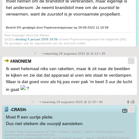
moet nemen om de brandstof te verbranden, maar eigenlijk is
het andersom. Je neemt brandstof mee om de zuurstof te
verwarmen, want de zuurstof is je voornaamste propellant.
Bericht 6% gewijzigd door Papierversnipperaar op 29-08-2022 11:16:58
Free Assange! Hack the Planet
\[b\]Op
dinsdag 6 januari 2009 19:59
schreef Papierversnipperaar het volgende:\[/b\]
De gevolgen van de argumenten van de anti-rook maffia
• maandag 29 augustus 2022 @ 11:13 • 35
#ANONIEM
Ik weet helemaal niks van raketten, maar ik zit naar de beelden
te kijken en zie dat dat apparaat al uren iets staat te verdampen.
Waar is dat goed voor als hij pas over pak 'm beet 3 uur de lucht
in gaat
• maandag 29 augustus 2022 @ 11:15 • 36
-CRASH-
Moet ff een uurtje pleite.
Dus niet stiekem die vuurpijl aansteken.
<a href="http://www.vwkweb.nl/" rel="nofollow" target="_blank">\[b\]Vereniging voor
weerkunde en klimatologie\[/b\]</a>
<a href="http://www.estofex.org/" rel="nofollow" target="_blank">\[b\]ESTOFEX\[/b\]</a>