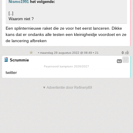
Nismo1991
het volgende:
[..]
Waarom niet ?
Een splinternieuwe raket die ze voor het eerst lanceren. Dikke
kans dat er ondanks alle testen een kleinigheidje voordoet en ze
de lancering afbreken
• maandag 29 augustus 2022 @ 08:49 • 21
Scrummie
Feyenoord kampioen 2026/2027
twitter
▼ Advertentie door Refinery89