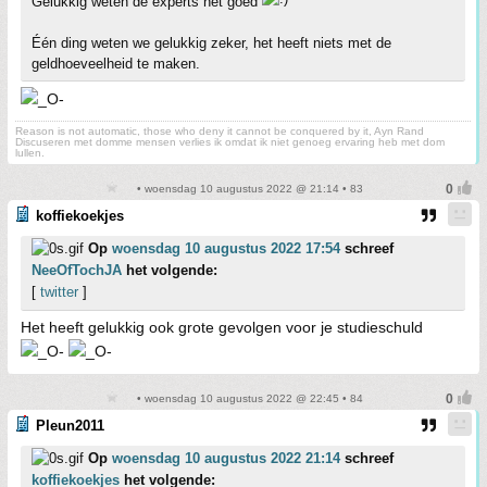
Gelukkig weten de experts het goed
Één ding weten we gelukkig zeker, het heeft niets met de
geldhoeveelheid te maken.
Reason is not automatic, those who deny it cannot be conquered by it, Ayn Rand
Discuseren met domme mensen verlies ik omdat ik niet genoeg ervaring heb met dom
lullen.
• woensdag 10 augustus 2022 @ 21:14 • 83
koffiekoekjes
Op
woensdag 10 augustus 2022 17:54
schreef
NeeOfTochJA
het volgende:
[
twitter
]
Het heeft gelukkig ook grote gevolgen voor je studieschuld
• woensdag 10 augustus 2022 @ 22:45 • 84
Pleun2011
Op
woensdag 10 augustus 2022 21:14
schreef
koffiekoekjes
het volgende: