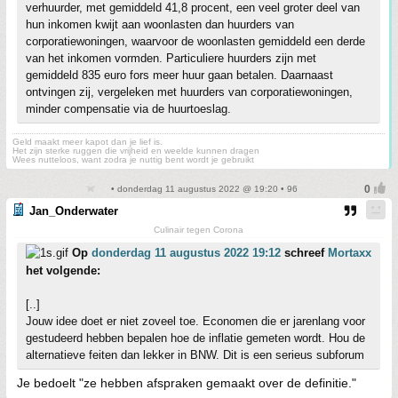
verhuurder, met gemiddeld 41,8 procent, een veel groter deel van
hun inkomen kwijt aan woonlasten dan huurders van
corporatiewoningen, waarvoor de woonlasten gemiddeld een derde
van het inkomen vormden. Particuliere huurders zijn met
gemiddeld 835 euro fors meer huur gaan betalen. Daarnaast
ontvingen zij, vergeleken met huurders van corporatiewoningen,
minder compensatie via de huurtoeslag.
Geld maakt meer kapot dan je lief is.
Het zijn sterke ruggen die vrijheid en weelde kunnen dragen
Wees nutteloos, want zodra je nuttig bent wordt je gebruikt
• donderdag 11 augustus 2022 @ 19:20 • 96
Jan_Onderwater
Culinair tegen Corona
Op
donderdag 11 augustus 2022 19:12
schreef
Mortaxx
het volgende:
[..]
Jouw idee doet er niet zoveel toe. Economen die er jarenlang voor
gestudeerd hebben bepalen hoe de inflatie gemeten wordt. Hou de
alternatieve feiten dan lekker in BNW. Dit is een serieus subforum
Je bedoelt "ze hebben afspraken gemaakt over de definitie."