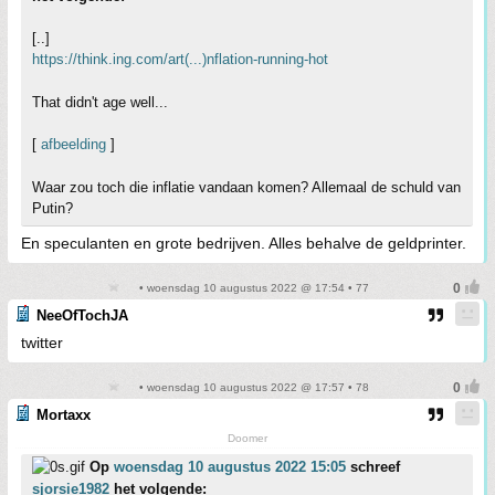
[..]
https://think.ing.com/art(...)nflation-running-hot
That didn't age well...
[
afbeelding
]
Waar zou toch die inflatie vandaan komen? Allemaal de schuld van
Putin?
En speculanten en grote bedrijven. Alles behalve de geldprinter.
• woensdag 10 augustus 2022 @ 17:54 • 77
NeeOfTochJA
twitter
• woensdag 10 augustus 2022 @ 17:57 • 78
Mortaxx
Doomer
Op
woensdag 10 augustus 2022 15:05
schreef
sjorsie1982
het volgende: