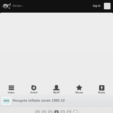
forum
log in
Index
Actief
MyAT
Nieuw
Reply
Hoogste inflatie sinds 1982 #2
nws
1
2
3
4
5
6