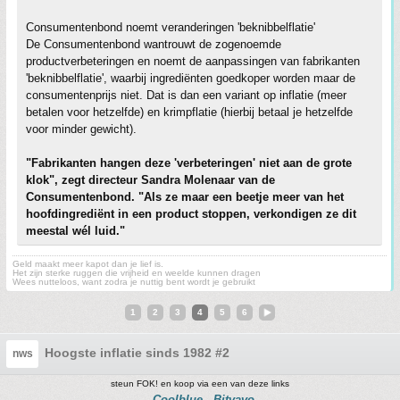
Consumentenbond noemt veranderingen 'beknibbelflatie'
De Consumentenbond wantrouwt de zogenoemde
productverbeteringen en noemt de aanpassingen van fabrikanten
'beknibbelflatie', waarbij ingrediënten goedkoper worden maar de
consumentenprijs niet. Dat is dan een variant op inflatie (meer
betalen voor hetzelfde) en krimpflatie (hierbij betaal je hetzelfde
voor minder gewicht).
"Fabrikanten hangen deze 'verbeteringen' niet aan de grote
klok", zegt directeur Sandra Molenaar van de
Consumentenbond. "Als ze maar een beetje meer van het
hoofdingrediënt in een product stoppen, verkondigen ze dit
meestal wél luid."
Geld maakt meer kapot dan je lief is.
Het zijn sterke ruggen die vrijheid en weelde kunnen dragen
Wees nutteloos, want zodra je nuttig bent wordt je gebruikt
1
2
3
4
5
6
Hoogste inflatie sinds 1982 #2
nws
steun FOK! en koop via een van deze links
Coolblue
Bitvavo