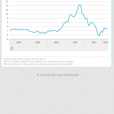
Geld maakt meer kapot dan je lief is.
Het zijn sterke ruggen die vrijheid en weelde kunnen dragen
Wees nutteloos, want zodra je nuttig bent wordt je gebruikt
▼ Advertentie door Refinery89