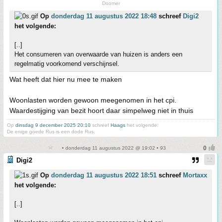
Doomer
Op
donderdag 11 augustus 2022 18:48
schreef
Digi2
het volgende:
[..]
Het consumeren van overwaarde van huizen is anders een
regelmatig voorkomend verschijnsel.
Wat heeft dat hier nu mee te maken
Woonlasten worden gewoon meegenomen in het cpi.
Waardestijging van bezit hoort daar simpelweg niet in thuis
Op
dinsdag 9 december 2025 20:10
schreef
Haags
het volgende:
De enige goede Rus is een dode Rus.
• donderdag 11 augustus 2022 @ 19:02 • 93
Digi2
Op
donderdag 11 augustus 2022 18:51
schreef
Mortaxx
het volgende:
[..]