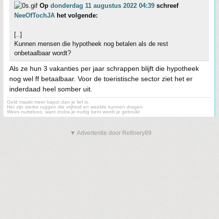
Op
donderdag 11 augustus 2022 04:39
schreef
NeeOfTochJA
het volgende:
[..]
Kunnen mensen die hypotheek nog betalen als de rest
onbetaalbaar wordt?
Als ze hun 3 vakanties per jaar schrappen blijft die hypotheek
nog wel ff betaalbaar. Voor de toeristische sector ziet het er
inderdaad heel somber uit.
Geld maakt meer kapot dan je lief is.
Het zijn sterke ruggen die vrijheid en weelde kunnen dragen
Wees nutteloos, want zodra je nuttig bent wordt je gebruikt
▼ Advertentie door Refinery89