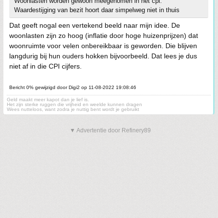
Woonlasten worden gewoon meegenomen in het cpi.
Waardestijging van bezit hoort daar simpelweg niet in thuis
Dat geeft nogal een vertekend beeld naar mijn idee. De
woonlasten zijn zo hoog (inflatie door hoge huizenprijzen) dat
woonruimte voor velen onbereikbaar is geworden. Die blijven
langdurig bij hun ouders hokken bijvoorbeeld. Dat lees je dus
niet af in die CPI cijfers.
Bericht 0% gewijzigd door Digi2 op 11-08-2022 19:08:46
Geld maakt meer kapot dan je lief is.
Het zijn sterke ruggen die vrijheid en weelde kunnen dragen
Wees nutteloos, want zodra je nuttig bent wordt je gebruikt
▼ Advertentie door Refinery89