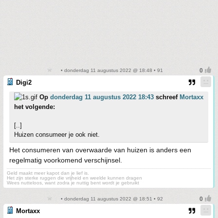
• donderdag 11 augustus 2022 @ 18:48 • 91
Digi2
Op
donderdag 11 augustus 2022 18:43
schreef
Mortaxx
het volgende:
[..]
Huizen consumeer je ook niet.
Het consumeren van overwaarde van huizen is anders een
regelmatig voorkomend verschijnsel.
Geld maakt meer kapot dan je lief is.
Het zijn sterke ruggen die vrijheid en weelde kunnen dragen
Wees nutteloos, want zodra je nuttig bent wordt je gebruikt
• donderdag 11 augustus 2022 @ 18:51 • 92
Mortaxx