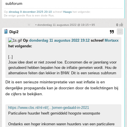
subforum
Op
dinsdag 9 december 2025 20:10
schreef
Haags
het volgende:
De enige goede Rus is een dode Rus.
• donderdag 11 augustus 2022 @ 19:15 • 95
Digi2
Op
donderdag 11 augustus 2022 19:12
schreef
Mortaxx
het volgende:
[..]
Jouw idee doet er niet zoveel toe. Economen die er jarenlang voor
gestudeerd hebben bepalen hoe de inflatie gemeten wordt. Hou de
alternatieve feiten dan lekker in BNW. Dit is een serieus subforum
Dit is een serieuze misinterpretatie van wat inflatie is en
dergelijke propaganda kan je doorzien door de toelichtingen bij
de cijfers te bekijken.
https://www.cbs.nl/nl-nl/(...)omen-gedaald-in-2021
Particuliere huurder heeft gemiddeld hoogste woonquote
Ondanks een hoger inkomen waren huurders van een particuliere