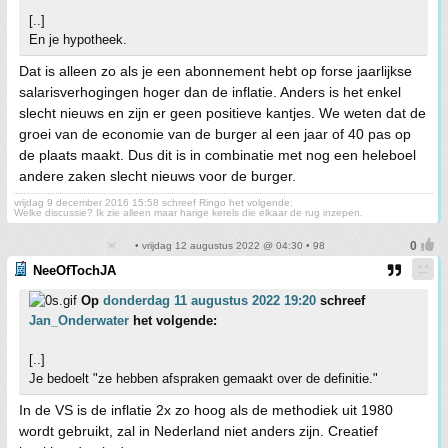
[..]
En je hypotheek.
Dat is alleen zo als je een abonnement hebt op forse jaarlijkse
salarisverhogingen hoger dan de inflatie. Anders is het enkel
slecht nieuws en zijn er geen positieve kantjes. We weten dat de
groei van de economie van de burger al een jaar of 40 pas op
de plaats maakt. Dus dit is in combinatie met nog een heleboel
andere zaken slecht nieuws voor de burger.
vrijdag 9 december 2016 15:58 schreef Ringo het volgende:
Welke discussie? Ik zie alleen maar harige kerels die elkaar de rug inzepen.
• vrijdag 12 augustus 2022 @ 04:30 • 98
NeeOfTochJA
Op
donderdag 11 augustus 2022 19:20
schreef
Jan_Onderwater
het volgende:
[..]
Je bedoelt "ze hebben afspraken gemaakt over de definitie."
In de VS is de inflatie 2x zo hoog als de methodiek uit 1980
wordt gebruikt, zal in Nederland niet anders zijn. Creatief