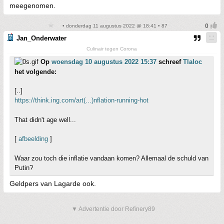
meegenomen.
• donderdag 11 augustus 2022 @ 18:41 • 87
Jan_Onderwater
Culinair tegen Corona
Op
woensdag 10 augustus 2022 15:37
schreef
Tlaloc
het volgende:
[..]
https://think.ing.com/art(...)nflation-running-hot
That didn't age well...
[
afbeelding
]
Waar zou toch die inflatie vandaan komen? Allemaal de schuld van
Putin?
Geldpers van Lagarde ook.
▼ Advertentie door Refinery89