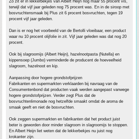
Zo zit er in lekkerbekjes van Albert Heijn nog maar 55 procent vis,
terwijl dat vijf jaar geleden nog 75 procent was. En in de siroop met
bosvruchtensmaak bij Plus zit 6 procent bosvruchten, tegen 19
procent vijf jaar geleden.
Dan is er nog het voorbeeld van de Bertolli vloeibaar, een product
waar nu 10 procent olijfolie in zit. Vijf jaar geleden was dat nog 20
procent.
Ook bij slagroomijs (Albert Heijn), hazelnootpasta (Nutella) en
kippensoep (Jumbo) verminderde de producent de hoeveelheid
slagroom, hazelnoot en kip.
Aanpassing door hogere grondstofprijzen
Fabrikanten en supermarkten verklaarden bij navraag van de
Consumentenbond dat producten vaak werden aangepast vanwege
hogere grondstofprijzen. Verder zegt Plus dat de
bosvruchtenlimonade nog hetzelfde smaakt omdat de aroma de
smaak geeft en niet de bosvruchten.
Ook zeggen supermarkten en fabrikanten dat het product juist
beter is geworden door minder slagroom in slagroomijs te stoppen.
En Albert Heijn liet weten dat de lekkerbekjes nu juist nog
krokanter zijn.