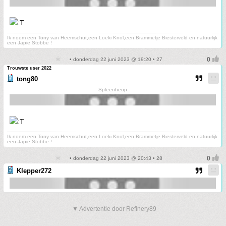
Ik noem een Tony van Heemschut,een Loeki Knol,een Brammetje Biesterveld en natuurlijk
een Japie Stobbe !
• donderdag 22 juni 2023 @ 19:20 • 27
Trouwste user 2022
tong80
Spleenheup
Ik noem een Tony van Heemschut,een Loeki Knol,een Brammetje Biesterveld en natuurlijk
een Japie Stobbe !
• donderdag 22 juni 2023 @ 20:43 • 28
Klepper272
▼ Advertentie door Refinery89