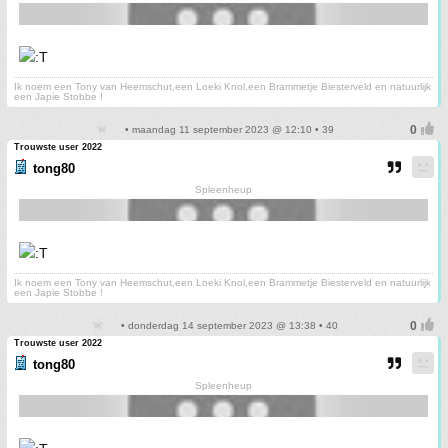
Ik noem een Tony van Heemschut,een Loeki Knol,een Brammetje Biesterveld en natuurlijk
een Japie Stobbe !
• maandag 11 september 2023 @ 12:10 • 39
Trouwste user 2022
tong80
Spleenheup
Ik noem een Tony van Heemschut,een Loeki Knol,een Brammetje Biesterveld en natuurlijk
een Japie Stobbe !
• donderdag 14 september 2023 @ 13:38 • 40
Trouwste user 2022
tong80
Spleenheup