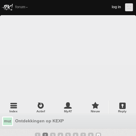
forum
log in
Index
Actief
MyAT
Nieuw
Reply
Ontdekkingen op KEXP
muz
1
2
3
4
5
6
7
8