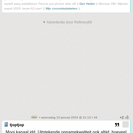
myself away pididididum They're just photos after all! ||
Den Helder
|| Winnaar VBL Wijndal-
award 2020: beste AZ-user! ||
Mijn concertstatistieken
||
▼ Advertentie door Refinery89
• woensdag 10 januari 2024 @ 21:13 • 44
tjoptjop
Mooi kanaal idd. Uitstekende opnamekwaliteit ook altijd, hoeveel