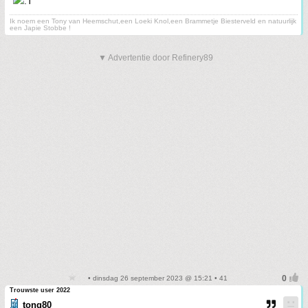
Ik noem een Tony van Heemschut,een Loeki Knol,een Brammetje Biesterveld en natuurlijk
een Japie Stobbe !
▼ Advertentie door Refinery89
• dinsdag 26 september 2023 @ 15:21 • 41
Trouwste user 2022
tong80