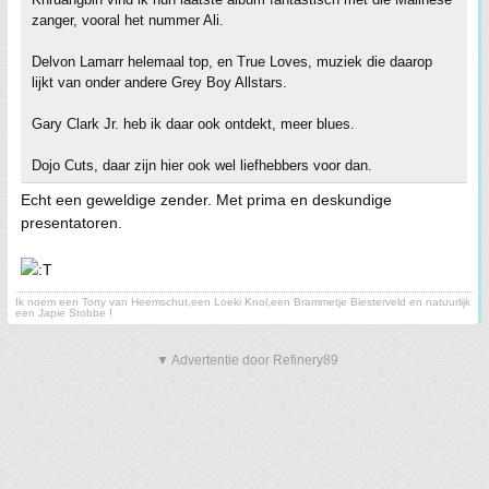
zanger, vooral het nummer Ali.
Delvon Lamarr helemaal top, en True Loves, muziek die daarop
lijkt van onder andere Grey Boy Allstars.
Gary Clark Jr. heb ik daar ook ontdekt, meer blues.
Dojo Cuts, daar zijn hier ook wel liefhebbers voor dan.
Echt een geweldige zender. Met prima en deskundige
presentatoren.
Ik noem een Tony van Heemschut,een Loeki Knol,een Brammetje Biesterveld en natuurlijk
een Japie Stobbe !
▼ Advertentie door Refinery89