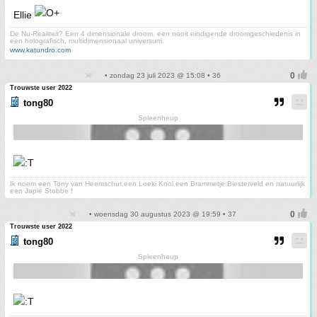
Ellie
De Nu-Realiteit? Een 4 dimensionale droom, een nooit eindigende droomgeschiedenis in
een holografisch, multidimensionaal universum.
www.katundro.com
• zondag 23 juli 2023 @ 15:08 • 36
Trouwste user 2022
tong80
Spleenheup
Ik noem een Tony van Heemschut,een Loeki Knol,een Brammetje Biesterveld en natuurlijk
een Japie Stobbe !
• woensdag 30 augustus 2023 @ 19:59 • 37
Trouwste user 2022
tong80
Spleenheup