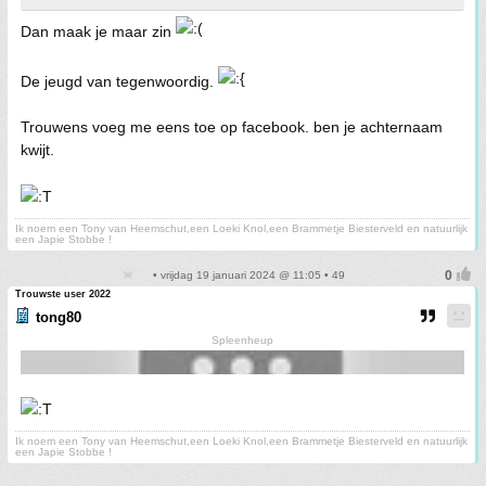
Dan maak je maar zin
De jeugd van tegenwoordig.
Trouwens voeg me eens toe op facebook. ben je achternaam
kwijt.
Ik noem een Tony van Heemschut,een Loeki Knol,een Brammetje Biesterveld en natuurlijk
een Japie Stobbe !
• vrijdag 19 januari 2024 @ 11:05 • 49
Trouwste user 2022
tong80
Spleenheup
Ik noem een Tony van Heemschut,een Loeki Knol,een Brammetje Biesterveld en natuurlijk
een Japie Stobbe !