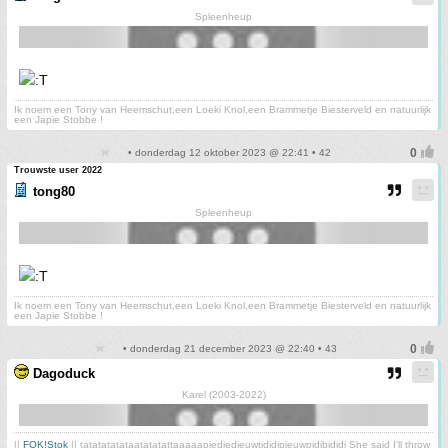
Spleenheup
Ik noem een Tony van Heemschut,een Loeki Knol,een Brammetje Biesterveld en natuurlijk
een Japie Stobbe !
• donderdag 12 oktober 2023 @ 22:41 • 42
Trouwste user 2022
tong80
Spleenheup
Ik noem een Tony van Heemschut,een Loeki Knol,een Brammetje Biesterveld en natuurlijk
een Japie Stobbe !
• donderdag 21 december 2023 @ 22:40 • 43
Dagoduck
Karel (2003-2022)
||
FOK!Stok
|| tatatatatataatatatattaaaaapiediedieuwtididipieuwpidibididi She said I'll throw