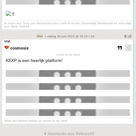
Ik noem een Tony van Heemschut,een Loeki Knol,een Brammetje Biesterveld en natuurlijk
een Japie Stobbe !
• vrijdag 30 juni 2023 @ 19:19 • 34
VIVA
cosmosis
Lucky to be alive
KEXP is een heerlijk platform!
What lies behind makes no sense in my mind
▼ Advertentie door Refinery89