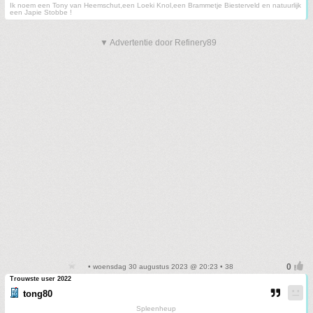
Ik noem een Tony van Heemschut,een Loeki Knol,een Brammetje Biesterveld en natuurlijk
een Japie Stobbe !
▼ Advertentie door Refinery89
• woensdag 30 augustus 2023 @ 20:23 • 38
Trouwste user 2022
tong80
Spleenheup