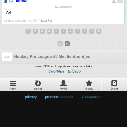
borisz
Keurmeester
Vol
winnaar wielerprono 2007 :)
Last.FM
1
2
3
4
5
6
7
8
9
10
11
12
13
Hockey Pro League #5 Met lichtpuntjes
spt
steun FOK! en koop via een van deze links
Coolblue
Bitvavo
Index
Actief
MyAT
Nieuw
Dicht
privacy
•
premium account
•
voorwaarden