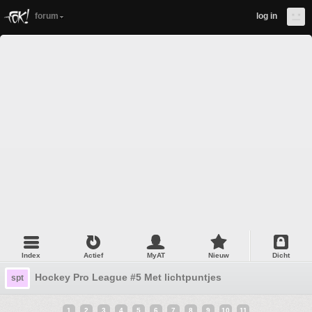
forum
log in
Index
Actief
MyAT
Nieuw
Dicht
Hockey Pro League #5 Met lichtpuntjes
spt
1
2
3
4
5
6
7
8
9
10
11