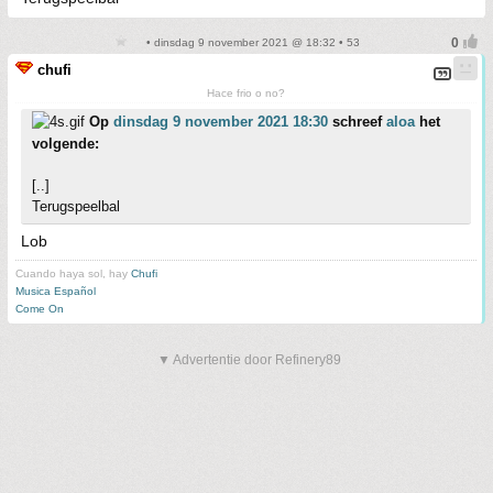
• dinsdag 9 november 2021 @ 18:32 • 53
chufi
Hace frio o no?
Op
dinsdag 9 november 2021 18:30
schreef
aloa
het
volgende:
[..]
Terugspeelbal
Lob
Cuando haya sol, hay
Chufi
Musica Español
Come On
▼ Advertentie door Refinery89