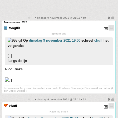
• dinsdag 9 november 2021 @ 21:11 • 60
Trouwste user 2022
tong80
Spleenheup
Op
dinsdag 9 november 2021 19:00
schreef
chufi
het
volgende:
[..]
Langs de lijn
Nico Rieks.
Ik noem een Tony van Heemschut,een Loeki Knol,een Brammetje Biesterveld en natuurlijk
een Japie Stobbe !
• dinsdag 9 november 2021 @ 21:14 • 61
chufi
Hace frio o no?