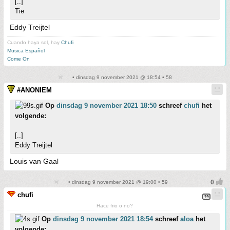
[..]
Tie
Eddy Treijtel
Cuando haya sol, hay
Chufi
Musica Español
Come On
• dinsdag 9 november 2021 @ 18:54 • 58
#ANONIEM
Op
dinsdag 9 november 2021 18:50
schreef
chufi
het
volgende:
[..]
Eddy Treijtel
Louis van Gaal
• dinsdag 9 november 2021 @ 19:00 • 59
chufi
Hace frio o no?
Op
dinsdag 9 november 2021 18:54
schreef
aloa
het
volgende: