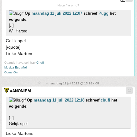
Hace frio o no?
Op
maandag 11 juli 2022 12:07
schreef
Pugg
het
volgende:
[..]
Wil Hartog
Gelijk spel
[/quote]
Lieke Martens
Cuando haya sol, hay
Chufi
Musica Español
Come On
• maandag 11 juli 2022 @ 13:28 • 68
#ANONIEM
Op
maandag 11 juli 2022 12:18
schreef
chufi
het
volgende:
[..]
Gelijk spel
Lieke Martens