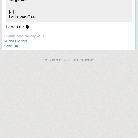
[..]
Louis van Gaal
Langs de lijn
Cuando haya sol, hay
Chufi
Musica Español
Come On
▼ Advertentie door Refinery89