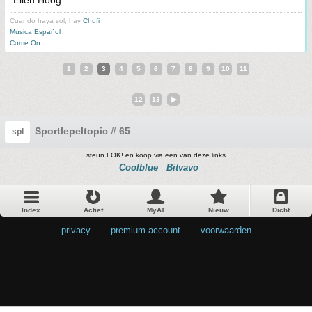
Ellen Hoog
Cuando haya sol, hay
Chufi
Musica Español
Come On
1
2
3
4
5
6
7
8
9
10
11
12
13
Sportlepeltopic # 65
spl
steun FOK! en koop via een van deze links
Coolblue
Bitvavo
Index
Actief
MyAT
Nieuw
Dicht
privacy
•
premium account
•
voorwaarden