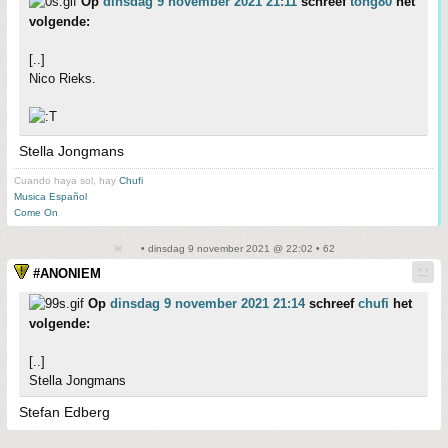
Op
dinsdag 9 november 2021 21:11
schreef
tong80
het
volgende:
[..]
Nico Rieks.
Stella Jongmans
Cuando haya sol, hay
Chufi
Musica Español
Come On
• dinsdag 9 november 2021 @ 22:02 • 62
#ANONIEM
Op
dinsdag 9 november 2021 21:14
schreef
chufi
het
volgende:
[..]
Stella Jongmans
Stefan Edberg