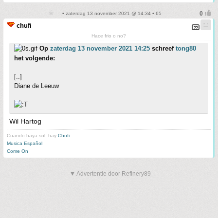
• zaterdag 13 november 2021 @ 14:34 • 65
chufi
Hace frio o no?
Op
zaterdag 13 november 2021 14:25
schreef
tong80
het volgende:
[..]
Diane de Leeuw
Wil Hartog
Cuando haya sol, hay
Chufi
Musica Español
Come On
▼ Advertentie door Refinery89