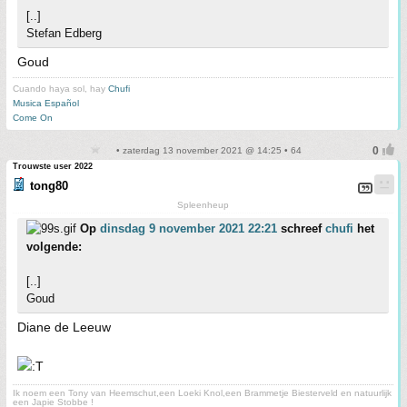
[..]
Stefan Edberg
Goud
Cuando haya sol, hay
Chufi
Musica Español
Come On
• zaterdag 13 november 2021 @ 14:25 • 64
Trouwste user 2022
tong80
Spleenheup
Op
dinsdag 9 november 2021 22:21
schreef
chufi
het
volgende:
[..]
Goud
Diane de Leeuw
Ik noem een Tony van Heemschut,een Loeki Knol,een Brammetje Biesterveld en natuurlijk
een Japie Stobbe !