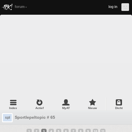
forum
log in
Index
Actief
MyAT
Nieuw
Dicht
Sportlepeltopic # 65
spl
1
2
3
4
5
6
7
8
9
10
11