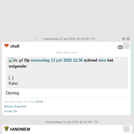
• woensdag 13 juli 2022 @ 16:03 • 72
chufi
Hace frio o no?
Op
woensdag 13 juli 2022 12:36
schreef
aloa
het
volgende:
[..]
Kano
Opslag
Cuando haya sol, hay
Chufi
Musica Español
Come On
• donderdag 14 juli 2022 @ 11:28 • 73
#ANONIEM