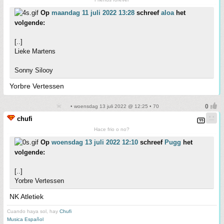
Op
maandag 11 juli 2022 13:28
schreef
aloa
het
volgende:
[..]
Lieke Martens
Sonny Silooy
Yorbre Vertessen
• woensdag 13 juli 2022 @ 12:25 • 70
chufi
Hace frio o no?
Op
woensdag 13 juli 2022 12:10
schreef
Pugg
het
volgende:
[..]
Yorbre Vertessen
NK Atletiek
Cuando haya sol, hay
Chufi
Musica Español