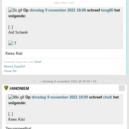
Hace frio o no?
Op
dinsdag 9 november 2021 18:08
schreef
tong80
het
volgende:
[..]
Ard Schenk
Kees Kist
Cuando haya sol, hay
Chufi
Musica Español
Come On
• dinsdag 9 november 2021 @ 18:30 • 52
#ANONIEM
Op
dinsdag 9 november 2021 18:09
schreef
chufi
het
volgende:
[..]
Kees Kist
Terugspeelbal