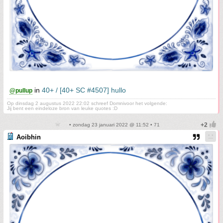
in
40+ / [40+ SC #4507] hullo
@pullup
Op dinsdag 2 augustus 2022 22:02 schreef Domnivoor het volgende:
Jij bent een eindeloze bron van leuke quotes :D
• zondag 23 januari 2022 @ 11:52 • 71
Aoibhin