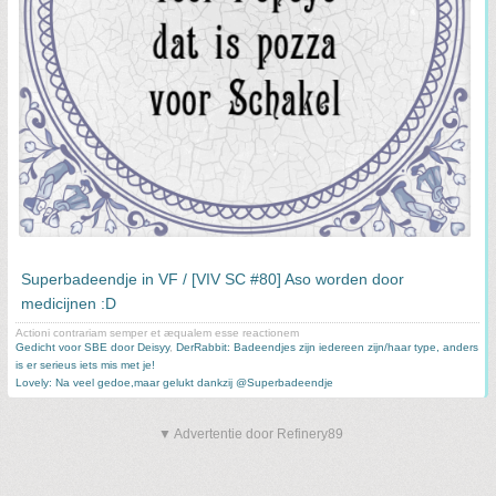
Superbadeendje in VF / [VIV SC #80] Aso worden door
medicijnen :D
Actioni contrariam semper et æqualem esse reactionem
Gedicht voor SBE door Deisyy
,
DerRabbit: Badeendjes zijn iedereen zijn/haar type, anders
is er serieus iets mis met je!
Lovely: Na veel gedoe,maar gelukt dankzij @Superbadeendje
▼ Advertentie door Refinery89