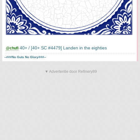
40+ / [40+ SC #4479] Landen in the eighties
@chufi
--###No Guts No Glory###--
▼ Advertentie door Refinery89