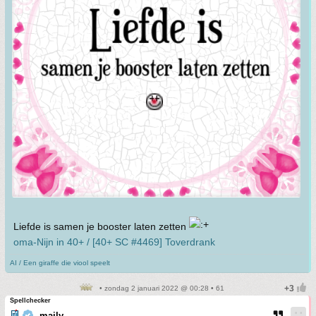
Liefde is samen je booster laten zetten
oma-Nijn in 40+ / [40+ SC #4469] Toverdrank
AI / Een giraffe die viool speelt
• zondag 2 januari 2022 @ 00:28 • 61
Spellchecker
maily