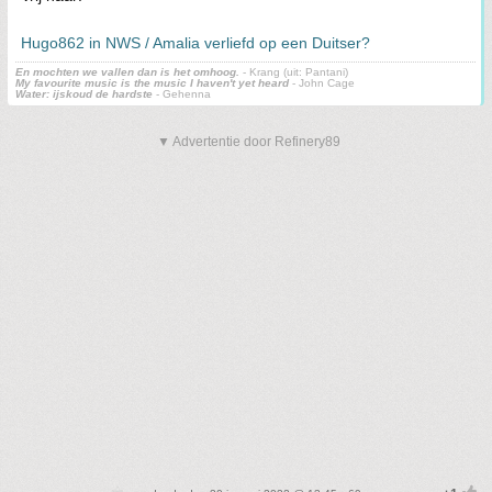
Hugo862 in NWS / Amalia verliefd op een Duitser?
En mochten we vallen dan is het omhoog.
- Krang (uit: Pantani)
My favourite music is the music I haven't yet heard
- John Cage
Water: ijskoud de hardste
- Gehenna
▼ Advertentie door Refinery89