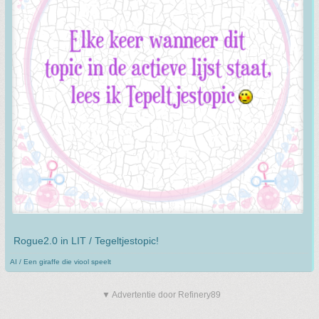
Rogue2.0 in LIT / Tegeltjestopic!
AI / Een giraffe die viool speelt
▼ Advertentie door Refinery89