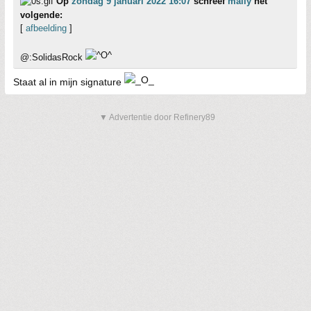
Op
zondag 9 januari 2022 16:07
schreef
maily
het
volgende:
[
afbeelding
]
@:SolidasRock
Staat al in mijn signature
▼ Advertentie door Refinery89