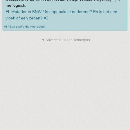
me logisch.
El_Matador in BNW / Is depopulatie naderend? En is het een
vloek of een zegen? #2
AI / Een giraffe die viool speelt
▼ Advertentie door Refinery89