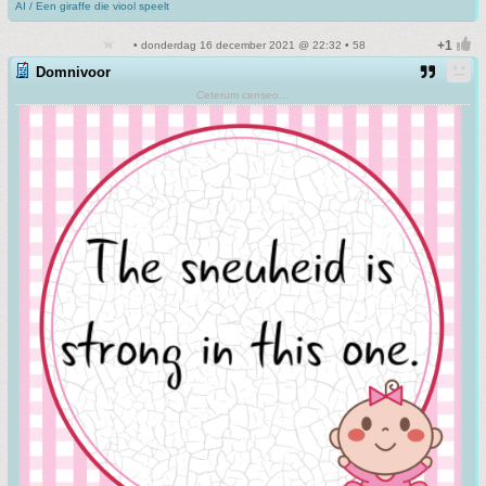
AI / Een giraffe die viool speelt
• donderdag 16 december 2021 @ 22:32 • 58
Domnivoor
Ceterum censeo...