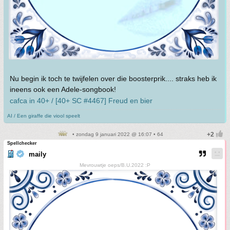
Nu begin ik toch te twijfelen over die boosterprik.... straks heb ik
ineens ook een Adele-songbook!
cafca in 40+ / [40+ SC #4467] Freud en bier
AI / Een giraffe die viool speelt
• zondag 9 januari 2022 @ 16:07 • 64
Spellchecker
maily
Mevrouwtje oeps/B.U.2022 :P