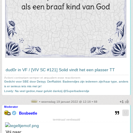
dud0r in VF / [VIV SC #121] Solid vindt het een plasser TT
Actioni contrariam semper et æqualem esse reactionem
Gedicht voor SBE door Deisyy
,
DerRabbit: Badeendjes zijn iedereen zijn/haar type, anders
is er serieus iets mis met je!
Lovely: Na veel gedoe,maar gelukt dankzij @Superbadeendje
• woensdag 19 januari 2022 @ 12:16 • 68
Moderator
Bosbeetle
terminaal verdwaald
Vrij naar: