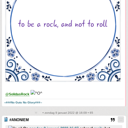
@SolidasRock
--###No Guts No Glory###--
• zondag 9 januari 2022 @ 16:09 • 65
#ANONIEM