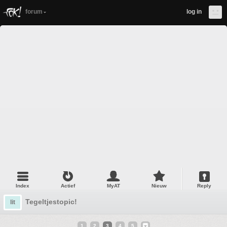
forum
log in
Index
Actief
MyAT
Nieuw
Reply
Tegeltjestopic!
lit
1
2
3
4
5