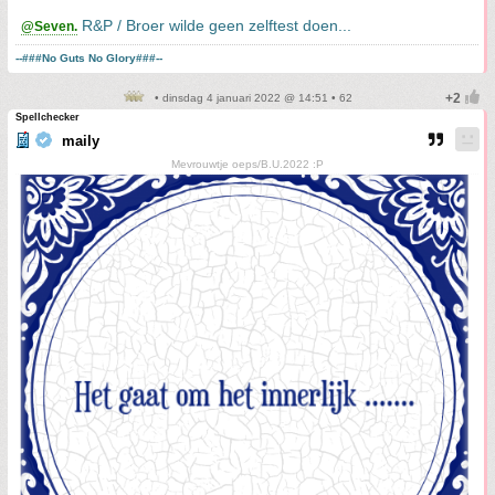
R&P / Broer wilde geen zelftest doen...
@Seven.
--###No Guts No Glory###--
• dinsdag 4 januari 2022 @ 14:51 • 62
Spellchecker
maily
Mevrouwtje oeps/B.U.2022 :P