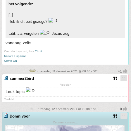
het volgende:
[..]
Heb ik dit ooit gezegd?
Edit: Ja, vergeten
Jezus zeg
vandaag zelfs
Cuando haya sol, hay
Chufi
Musica Español
Come On
• zaterdag 11 december 2021 @ 00:06 • 52
summer2bird
Fiedelen
Leuk topic
Twiddel
• zondag 12 december 2021 @ 00:08 • 53
Domnivoor
Ceterum censeo...