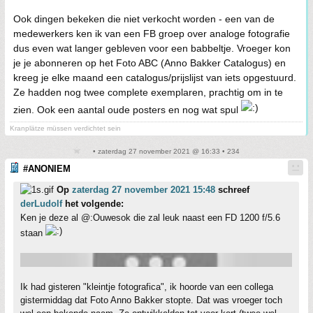
Ook dingen bekeken die niet verkocht worden - een van de
medewerkers ken ik van een FB groep over analoge fotografie
dus even wat langer gebleven voor een babbeltje. Vroeger kon
je je abonneren op het Foto ABC (Anno Bakker Catalogus) en
kreeg je elke maand een catalogus/prijslijst van iets opgestuurd.
Ze hadden nog twee complete exemplaren, prachtig om in te
zien. Ook een aantal oude posters en nog wat spul
Kranplätze müssen verdichtet sein
• zaterdag 27 november 2021 @ 16:33 • 234
#ANONIEM
Op
zaterdag 27 november 2021 15:48
schreef
derLudolf
het volgende:
Ken je deze al @:Ouwesok die zal leuk naast een FD 1200 f/5.6
staan
Ik had gisteren "kleintje fotografica", ik hoorde van een collega
gistermiddag dat Foto Anno Bakker stopte. Dat was vroeger toch