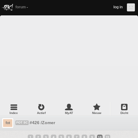
forum
log in
Index
Actief
MyAT
Nieuw
Dicht
#426 /Zomer
fot
FOT SC
1
2
3
4
5
6
7
8
9
10
11