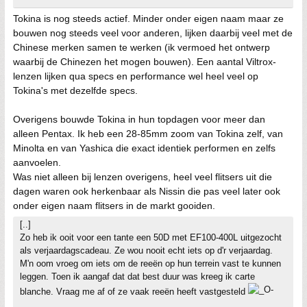
Tokina is nog steeds actief. Minder onder eigen naam maar ze
bouwen nog steeds veel voor anderen, lijken daarbij veel met de
Chinese merken samen te werken (ik vermoed het ontwerp
waarbij de Chinezen het mogen bouwen). Een aantal Viltrox-
lenzen lijken qua specs en performance wel heel veel op
Tokina's met dezelfde specs.
Overigens bouwde Tokina in hun topdagen voor meer dan
alleen Pentax. Ik heb een 28-85mm zoom van Tokina zelf, van
Minolta en van Yashica die exact identiek performen en zelfs
aanvoelen.
Was niet alleen bij lenzen overigens, heel veel flitsers uit die
dagen waren ook herkenbaar als Nissin die pas veel later ook
onder eigen naam flitsers in de markt gooiden.
[..]
Zo heb ik ooit voor een tante een 50D met EF100-400L uitgezocht
als verjaardagscadeau. Ze wou nooit echt iets op d'r verjaardag.
M'n oom vroeg om iets om de reeën op hun terrein vast te kunnen
leggen. Toen ik aangaf dat dat best duur was kreeg ik carte
blanche. Vraag me af of ze vaak reeën heeft vastgesteld