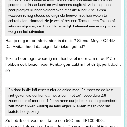
persen met frisse lucht en wat schaars daglicht. Zelfs nog een
paar plaatjes kunnen veroorzaken met die Kinor 2.8/135mm
waarvan ik nog steeds de originele bouwer niet heb weten te
achterhalen. Normaal zie je wel of het een Tamron, een Tokina of
iets dergelijks is, de Kinor lijkt eigenlijk helemaal nergens op maar
we gaan het uitvinden.
Had je nog meer fabrikanten in die tijd? Sigma, Meyer Görlitz.
Dat Vivitar, heeft dat eigen fabrieken gehad?
Tokina hoor tegenwoordig niet heel veel meer van of wel? Ze
hebben ook lenzen voor Pentax gemaakt in het slr tijdperk dacht
ik?
En daar is die influencert niet de enige mee. Je moet ze de kost
niet geven die denken dat het alleen met zo'n peperdure 2.8-
zoomtoeter of met een 1.2 kan maar dat je het kunstje grotendeels
zelf moet flikken waarbij de lens eigenlijk alleen maar voor het
laatste beetje zorgt.
Zo heb ik ooit voor een tante een 50D met EF100-400L
uitgezocht als verjaardagscadeau. Ze wou nooit echt iets op d'r