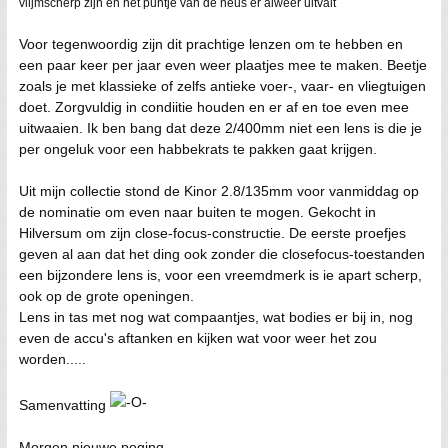
vlijmscherp zijn en het puntje van de neus er alweer uitvalt
Voor tegenwoordig zijn dit prachtige lenzen om te hebben en
een paar keer per jaar even weer plaatjes mee te maken. Beetje
zoals je met klassieke of zelfs antieke voer-, vaar- en vliegtuigen
doet. Zorgvuldig in condiitie houden en er af en toe even mee
uitwaaien. Ik ben bang dat deze 2/400mm niet een lens is die je
per ongeluk voor een habbekrats te pakken gaat krijgen.
Uit mijn collectie stond de Kinor 2.8/135mm voor vanmiddag op
de nominatie om even naar buiten te mogen. Gekocht in
Hilversum om zijn close-focus-constructie. De eerste proefjes
geven al aan dat het ding ook zonder die closefocus-toestanden
een bijzondere lens is, voor een vreemdmerk is ie apart scherp,
ook op de grote openingen.
Lens in tas met nog wat compaantjes, wat bodies er bij in, nog
even de accu's aftanken en kijken wat voor weer het zou
worden.....
Samenvatting
Morgen nieuwe poging