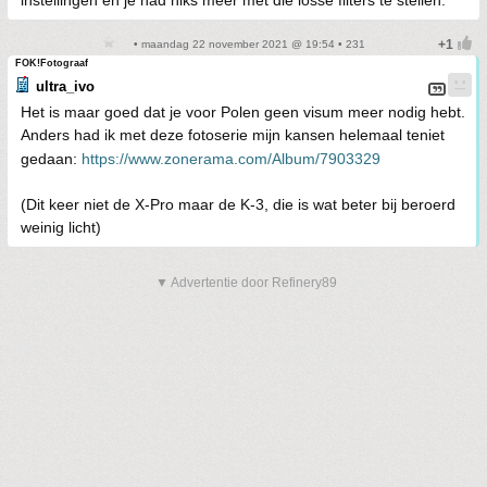
instellingen en je had niks meer met die losse filters te stellen.
• maandag 22 november 2021 @ 19:54 • 231
FOK!Fotograaf
ultra_ivo
Het is maar goed dat je voor Polen geen visum meer nodig hebt.
Anders had ik met deze fotoserie mijn kansen helemaal teniet
gedaan:
https://www.zonerama.com/Album/7903329
(Dit keer niet de X-Pro maar de K-3, die is wat beter bij beroerd
weinig licht)
▼ Advertentie door Refinery89