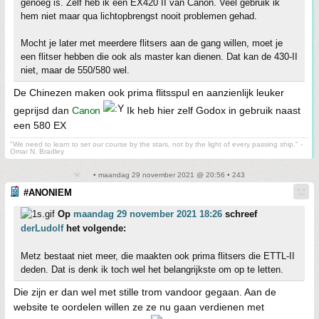
genoeg is. Zelf heb ik een EX420 II van Canon. Veel gebruik ik
hem niet maar qua lichtopbrengst nooit problemen gehad.
Mocht je later met meerdere flitsers aan de gang willen, moet je
een flitser hebben die ook als master kan dienen. Dat kan de 430-II
niet, maar de 550/580 wel.
De Chinezen maken ook prima flitsspul en aanzienlijk leuker
geprijsd dan
Canon
Ik heb hier zelf Godox in gebruik naast
een 580 EX
"We need to learn to set our course by the stars, not by the light of every passing ship." -
Omar N. Bradley
• maandag 29 november 2021 @ 20:56 • 243
#ANONIEM
Op
maandag 29 november 2021 18:26
schreef
derLudolf
het volgende:
Metz bestaat niet meer, die maakten ook prima flitsers die ETTL-II
deden. Dat is denk ik toch wel het belangrijkste om op te letten.
Die zijn er dan wel met stille trom vandoor gegaan. Aan de
website te oordelen willen ze ze nu gaan verdienen met