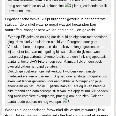
wel een bekende naam. Ze ontwikkelden tot voor kort (twee wel
terug sneuvelde de ontwikkelmachine
) kleur, zodoende dat ik
er wel eens kwam.
Legendarische winkel. Altijd bijzonder gezellig in het achterste
stuk van de winkel waar je nogal wat gelijkgezinden kon
aantreffen. Vroeger best wel de nodige spullen gekocht.
Even op FB gekeken en zag dat de huidige eigenaar met pensioen
ging, de winkel verhuisde en als lid van Fotogroep door gaat.
Verhuizen betekent opruimen, dus ook even langs geweest om te
kijken of er iets van mijn gading bij was. Uiteindelijk met twee
tassen vol paspartouts, diverse fotolijsten, een flink snij apparaat,
aantal antieke B+W Filters, dop voor Mamiya TLR en een boek
over afdrukken het pand verlaten.
Ook dingen bekeken die niet verkocht worden - een van de
medewerkers ken ik van een FB groep over analoge fotografie dus
even wat langer gebleven voor een babbeltje. Vroeger kon je je
abonneren op het Foto ABC (Anno Bakker Catalogus) en kreeg je
elke maand een catalogus/prijslijst van iets opgestuurd. Ze hadden
nog twee complete exemplaren, prachtig om in te zien. Ook een
aantal oude posters en nog wat spul
Weer zo'n legendarische fotowinkel die verdwijnt waarbij ik bij
Anno Bakker wel een beetje het idee had dat de winkel op enig