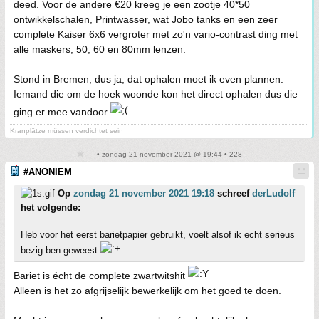
deed. Voor de andere €20 kreeg je een zootje 40*50
ontwikkelschalen, Printwasser, wat Jobo tanks en een zeer
complete Kaiser 6x6 vergroter met zo'n vario-contrast ding met
alle maskers, 50, 60 en 80mm lenzen.
Stond in Bremen, dus ja, dat ophalen moet ik even plannen.
Iemand die om de hoek woonde kon het direct ophalen dus die
ging er mee vandoor
Kranplätze müssen verdichtet sein
• zondag 21 november 2021 @ 19:44 • 228
#ANONIEM
Op
zondag 21 november 2021 19:18
schreef
derLudolf
het volgende:
Heb voor het eerst barietpapier gebruikt, voelt alsof ik echt serieus
bezig ben geweest
Bariet is écht de complete zwartwitshit
Alleen is het zo afgrijselijk bewerkelijk om het goed te doen.