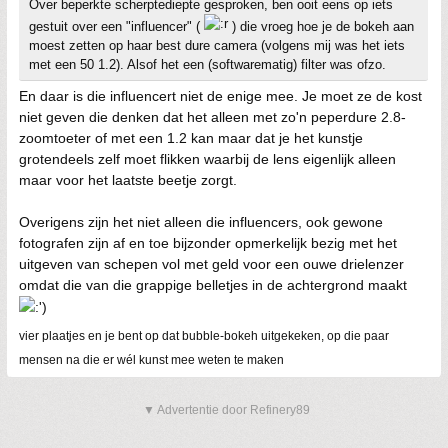
Over beperkte scherptediepte gesproken, ben ooit eens op iets
gestuit over een "influencer" (
) die vroeg hoe je de bokeh aan
moest zetten op haar best dure camera (volgens mij was het iets
met een 50 1.2). Alsof het een (softwarematig) filter was ofzo.
En daar is die influencert niet de enige mee. Je moet ze de kost
niet geven die denken dat het alleen met zo'n peperdure 2.8-
zoomtoeter of met een 1.2 kan maar dat je het kunstje
grotendeels zelf moet flikken waarbij de lens eigenlijk alleen
maar voor het laatste beetje zorgt.
Overigens zijn het niet alleen die influencers, ook gewone
fotografen zijn af en toe bijzonder opmerkelijk bezig met het
uitgeven van schepen vol met geld voor een ouwe drielenzer
omdat die van die grappige belletjes in de achtergrond maakt
vier plaatjes en je bent op dat bubble-bokeh uitgekeken, op die paar
mensen na die er wél kunst mee weten te maken
▼ Advertentie door Refinery89