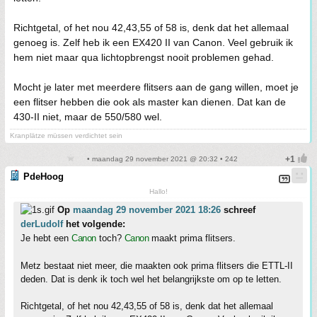
Richtgetal, of het nou 42,43,55 of 58 is, denk dat het allemaal
genoeg is. Zelf heb ik een EX420 II van Canon. Veel gebruik ik
hem niet maar qua lichtopbrengst nooit problemen gehad.
Mocht je later met meerdere flitsers aan de gang willen, moet je
een flitser hebben die ook als master kan dienen. Dat kan de
430-II niet, maar de 550/580 wel.
Kranplätze müssen verdichtet sein
• maandag 29 november 2021 @ 20:32 • 242
PdeHoog
Hallo!
Op
maandag 29 november 2021 18:26
schreef
derLudolf
het volgende:
Je hebt een
Canon
toch?
Canon
maakt prima flitsers.
Metz bestaat niet meer, die maakten ook prima flitsers die ETTL-II
deden. Dat is denk ik toch wel het belangrijkste om op te letten.
Richtgetal, of het nou 42,43,55 of 58 is, denk dat het allemaal