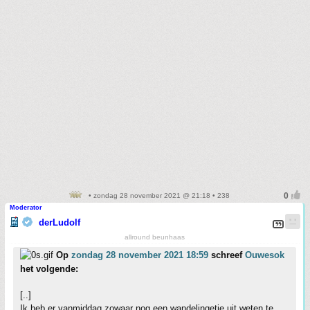
• zondag 28 november 2021 @ 21:18 • 238
Moderator
derLudolf
allround beunhaas
Op
zondag 28 november 2021 18:59
schreef
Ouwesok
het volgende:
[..]
Ik heb er vanmiddag zowaar nog een wandelingetje uit weten te