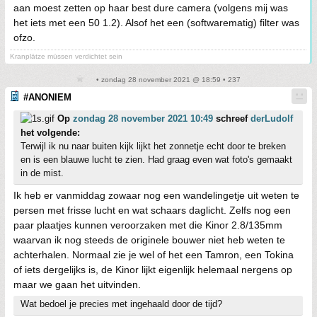
aan moest zetten op haar best dure camera (volgens mij was
het iets met een 50 1.2). Alsof het een (softwarematig) filter was
ofzo.
Kranplätze müssen verdichtet sein
• zondag 28 november 2021 @ 18:59 • 237
#ANONIEM
Op
zondag 28 november 2021 10:49
schreef
derLudolf
het volgende:
Terwijl ik nu naar buiten kijk lijkt het zonnetje echt door te breken
en is een blauwe lucht te zien. Had graag even wat foto's gemaakt
in de mist.
Ik heb er vanmiddag zowaar nog een wandelingetje uit weten te
persen met frisse lucht en wat schaars daglicht. Zelfs nog een
paar plaatjes kunnen veroorzaken met die Kinor 2.8/135mm
waarvan ik nog steeds de originele bouwer niet heb weten te
achterhalen. Normaal zie je wel of het een Tamron, een Tokina
of iets dergelijks is, de Kinor lijkt eigenlijk helemaal nergens op
maar we gaan het uitvinden.
Wat bedoel je precies met ingehaald door de tijd?