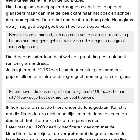
eeuwigheid als je het aan de lucht doet.
Niet hoogglans barietpapier droog je ook het beste op een
glanspers maar dan met de beeldkant naar het doek en zonder
de chromeplaten. Dan is het nog best rap droog ook. Hoogglans
op zijn rug gedroogd geeft een heel apart oppervlak.
Bedankt voor je aanbod, heb nog geen vaste doka dus maak er op
het moment nog geen gebruik van. Zeker die droger is een groot
ding volgens mij.
Die droger is inderdaad best wel een groot ding. En ook best
rumoerig als ie draait.
Je krijgt er met PC/RC wel bijna de mooiste glans mee in je
papier, alleen een infrarooddroger geeft een nóg fraaiere glans.
Filters boven de lens schijnt beter te zijn toch? Of maakt het niet
uit? Nieuw setje kost ook niet zo veel trouwens.
Ik heb het jaren met de filters onder de lens gedaan. Kunst is
om die filters dan zo dicht mogelijk tegen de lens te zetten en
dan heeft het filter op zijn kleur na geen invloed.
Later met de L1200 deed ik het filteren gewoon met de
kleurfilters, tabelletje op de vergroter met de gradaties en de