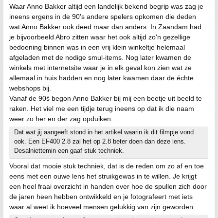
Waar Anno Bakker altijd een landelijk bekend begrip was zag je
ineens ergens in de 90's andere spelers opkomen die deden
wat Anno Bakker ook deed maar dan anders. In Zaandam had
je bijvoorbeeld Abro zitten waar het ook altijd zo'n gezellige
bedoening binnen was in een vrij klein winkeltje helemaal
afgeladen met de nodige smul-items. Nog later kwamen de
winkels met internetsite waar je in elk geval kon zien wat ze
allemaal in huis hadden en nog later kwamen daar de échte
webshops bij.
Vanaf de 90ś begon Anno Bakker bij mij een beetje uit beeld te
raken. Het viel me een tijdje terug ineens op dat ik die naam
weer zo her en der zag opduiken.
Dat wat jij aangeeft stond in het artikel waarin ik dit filmpje vond
ook. Een EF400 2.8 zal het op 2.8 beter doen dan deze lens.
Desalniettemin een gaaf stuk techniek.
Vooral dat mooie stuk techniek, dat is de reden om zo af en toe
eens met een ouwe lens het struikgewas in te willen. Je krijgt
een heel fraai overzicht in handen over hoe de spullen zich door
de jaren heen hebben ontwikkeld en je fotografeert met iets
waar al weet ik hoeveel mensen gelukkig van zijn geworden.