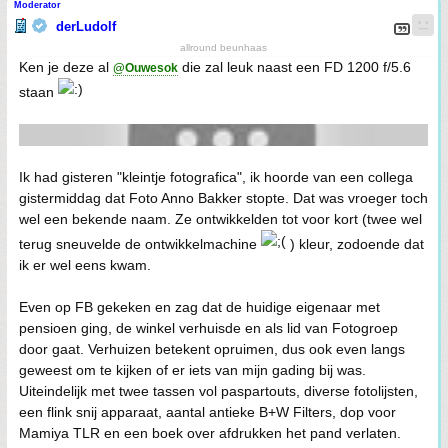
Moderator
derLudolf
allround beunhaas
Ken je deze al
die zal leuk naast een FD 1200 f/5.6
@Ouwesok
staan
Ik had gisteren "kleintje fotografica", ik hoorde van een collega
gistermiddag dat Foto Anno Bakker stopte. Dat was vroeger toch
wel een bekende naam. Ze ontwikkelden tot voor kort (twee wel
terug sneuvelde de ontwikkelmachine
) kleur, zodoende dat
ik er wel eens kwam.
Even op FB gekeken en zag dat de huidige eigenaar met
pensioen ging, de winkel verhuisde en als lid van Fotogroep
door gaat. Verhuizen betekent opruimen, dus ook even langs
geweest om te kijken of er iets van mijn gading bij was.
Uiteindelijk met twee tassen vol paspartouts, diverse fotolijsten,
een flink snij apparaat, aantal antieke B+W Filters, dop voor
Mamiya TLR en een boek over afdrukken het pand verlaten.