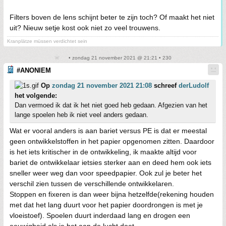
Filters boven de lens schijnt beter te zijn toch? Of maakt het niet
uit? Nieuw setje kost ook niet zo veel trouwens.
Kranplätze müssen verdichtet sein
• zondag 21 november 2021 @ 21:21 • 230
#ANONIEM
Op
zondag 21 november 2021 21:08
schreef
derLudolf
het volgende:
Dan vermoed ik dat ik het niet goed heb gedaan. Afgezien van het
lange spoelen heb ik niet veel anders gedaan.
Wat er vooral anders is aan bariet versus PE is dat er meestal
geen ontwikkelstoffen in het papier opgenomen zitten. Daardoor
is het iets kritischer in de ontwikkeling, ik maakte altijd voor
bariet de ontwikkelaar ietsies sterker aan en deed hem ook iets
sneller weer weg dan voor speedpapier. Ook zul je beter het
verschil zien tussen de verschillende ontwikkelaren.
Stoppen en fixeren is dan weer bijna hetzelfde(rekening houden
met dat het lang duurt voor het papier doordrongen is met je
vloeistoef). Spoelen duurt inderdaad lang en drogen een