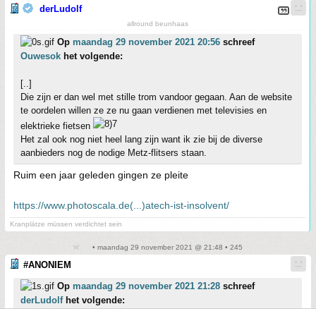
derLudolf
allround beunhaas
Op
maandag 29 november 2021 20:56
schreef
Ouwesok
het volgende:
[..]
Die zijn er dan wel met stille trom vandoor gegaan. Aan de website
te oordelen willen ze ze nu gaan verdienen met televisies en
elektrieke fietsen
Het zal ook nog niet heel lang zijn want ik zie bij de diverse
aanbieders nog de nodige Metz-flitsers staan.
Ruim een jaar geleden gingen ze pleite
https://www.photoscala.de(...)atech-ist-insolvent/
Kranplätze müssen verdichtet sein
• maandag 29 november 2021 @ 21:48 • 245
#ANONIEM
Op
maandag 29 november 2021 21:28
schreef
derLudolf
het volgende: