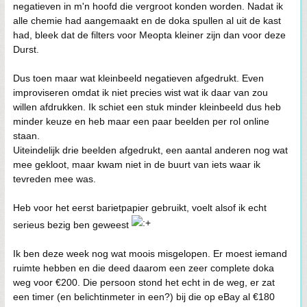
negatieven in m'n hoofd die vergroot konden worden. Nadat ik
alle chemie had aangemaakt en de doka spullen al uit de kast
had, bleek dat de filters voor Meopta kleiner zijn dan voor deze
Durst.
Dus toen maar wat kleinbeeld negatieven afgedrukt. Even
improviseren omdat ik niet precies wist wat ik daar van zou
willen afdrukken. Ik schiet een stuk minder kleinbeeld dus heb
minder keuze en heb maar een paar beelden per rol online
staan.
Uiteindelijk drie beelden afgedrukt, een aantal anderen nog wat
mee gekloot, maar kwam niet in de buurt van iets waar ik
tevreden mee was.
Heb voor het eerst barietpapier gebruikt, voelt alsof ik echt
serieus bezig ben geweest
Ik ben deze week nog wat moois misgelopen. Er moest iemand
ruimte hebben en die deed daarom een zeer complete doka
weg voor €200. Die persoon stond het echt in de weg, er zat
een timer (en belichtinmeter in een?) bij die op eBay al €180