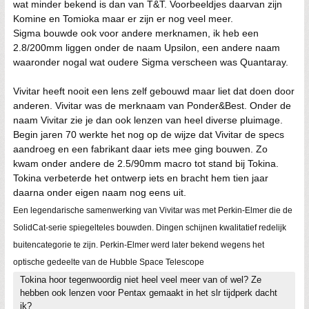
wat minder bekend is dan van T&T. Voorbeeldjes daarvan zijn
Komine en Tomioka maar er zijn er nog veel meer.
Sigma bouwde ook voor andere merknamen, ik heb een
2.8/200mm liggen onder de naam Upsilon, een andere naam
waaronder nogal wat oudere Sigma verscheen was Quantaray.
Vivitar heeft nooit een lens zelf gebouwd maar liet dat doen door
anderen. Vivitar was de merknaam van Ponder&Best. Onder de
naam Vivitar zie je dan ook lenzen van heel diverse pluimage.
Begin jaren 70 werkte het nog op de wijze dat Vivitar de specs
aandroeg en een fabrikant daar iets mee ging bouwen. Zo
kwam onder andere de 2.5/90mm macro tot stand bij Tokina.
Tokina verbeterde het ontwerp iets en bracht hem tien jaar
daarna onder eigen naam nog eens uit.
Een legendarische samenwerking van Vivitar was met Perkin-Elmer die de
SolidCat-serie spiegelteles bouwden. Dingen schijnen kwalitatief redelijk
buitencategorie te zijn. Perkin-Elmer werd later bekend wegens het
optische gedeelte van de Hubble Space Telescope
Tokina hoor tegenwoordig niet heel veel meer van of wel? Ze
hebben ook lenzen voor Pentax gemaakt in het slr tijdperk dacht
ik?