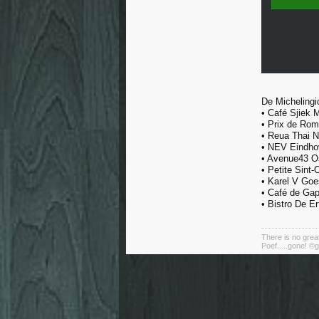
De Michelingi
• Café Sjiek 
• Prix de Rom
• Reua Thai N
• NEV Eindho
• Avenue43 O
• Petite Sint
• Karel V Goe
• Café de Gap
• Bistro De E
There is no great
Poef.....gone! ©g