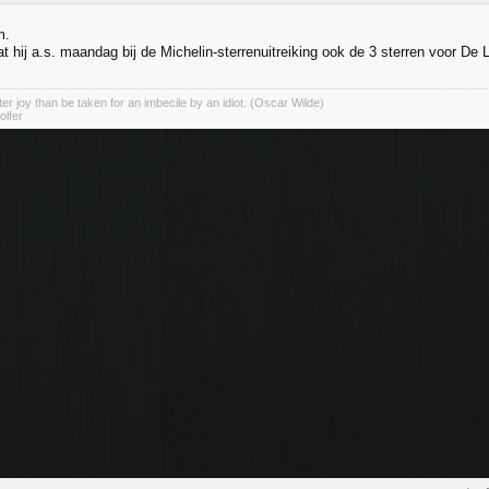
m.
t hij a.s. maandag bij de Michelin-sterrenuitreiking ook de 3 sterren voor De Li
er joy than be taken for an imbecile by an idiot. (Oscar Wilde)
olfer