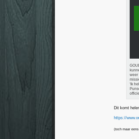
GOUDA
kunne
weer 
missi
'Ik h
Punse
offic
Dit komt hel
https://www.o
(toch maar eens 