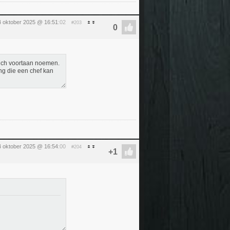
4 oktober 2025 @ 16:51
:02
#203
zich voortaan noemen.
ng die een chef kan
4 oktober 2025 @ 16:54
:00
#204