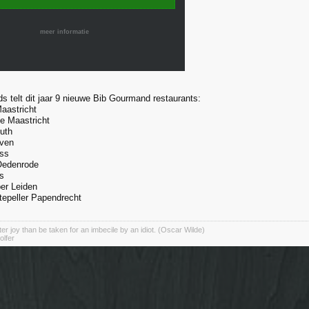
meer informatie
ds telt dit jaar 9 nieuwe Bib Gourmand restaurants:
Maastricht
e Maastricht
uth
ven
ss
-Oedenrode
s
er Leiden
rtepeller Papendrecht
er joy than be taken for an imbecile by an idiot. (Oscar Wilde)
olfer