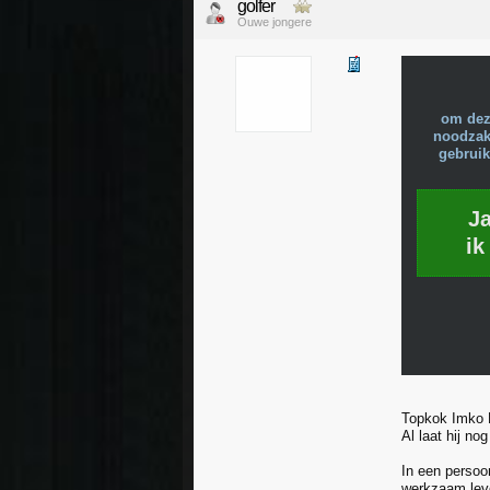
golfer
Ouwe jongere
om dez
noodzake
gebruik
J
ik
Topkok Imko B
Al laat hij no
In een persoo
werkzaam leve