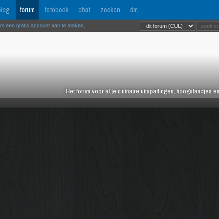
log
forum
fotoboek
chat
zoeken
dm
om een gratis account aan te maken
.
Het forum voor al je culinaire uitspattingen, hoogstandjes 