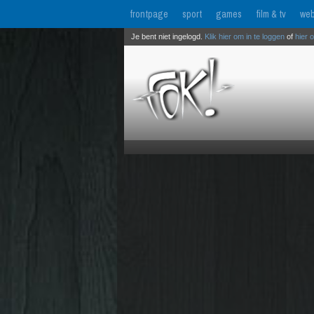
frontpage
sport
games
film & tv
web
Je bent niet ingelogd.
Klik hier om in te loggen
of
hier 