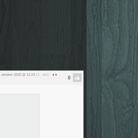
 oktober 2025 @ 12:23
:14
#202