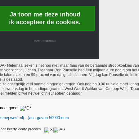
Ja toon me deze inhoud
ik accepteer de cookies.
meer informatie
 - Helemaal zeker is het nog niet, maar fans van de befaamde stroopkoekjes va
n voorzichtig juichen. Eigenaar Ron Punselie had één miljoen euro nodig om het
te laten maken en 99 procent van dat geld is binnen. Vrijdag kan Punselie definitief
e is geslaagd.
eb zo ontiegelijk veel aanmeldingen gekregen. Ook nog na 0.00 uur, die moet ik nog 
lie woensdag in het radioprogramma West Wordt Wakker van Omroep West. 'Daaro
ieel melden of we het wel of niet hebben gehaald.'
emaal goed!
mroepwest.nl(...)ans-gaven-50000-euro
een keertje eentje proeven...
)