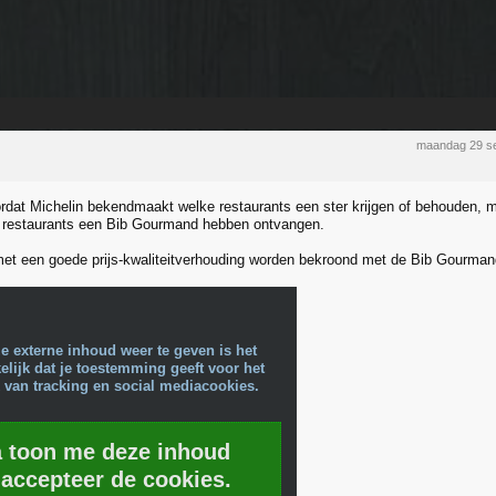
maandag 29 s
dat Michelin bekendmaakt welke restaurants een ster krijgen of behouden, 
 restaurants een Bib Gourmand hebben ontvangen.
et een goede prijs-kwaliteitverhouding worden bekroond met de Bib Gourman
e externe inhoud weer te geven is het
lijk dat je toestemming geeft voor het
 van tracking en social mediacookies.
a toon me deze inhoud
 accepteer de cookies.