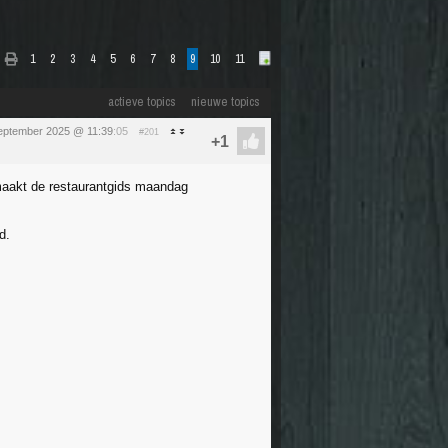
1
2
3
4
5
6
7
8
9
10
11
actieve topics
nieuwe topics
eptember 2025 @ 11:39
:05
#201
maakt de restaurantgids maandag
d.