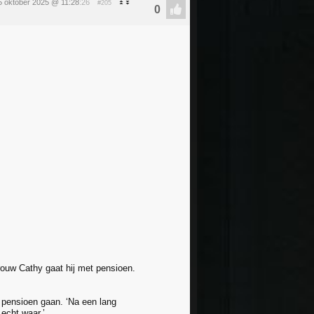
5 oktober 2025 @ 11:28
:26
#205
rouw Cathy gaat hij met pensioen.
 pensioen gaan. ‘Na een lang
 echt waar.’