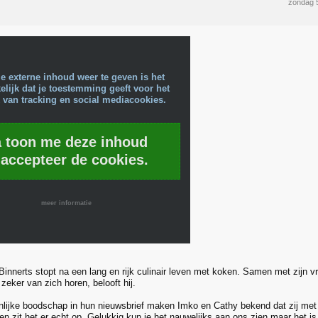
zondag 
e externe inhoud weer te geven is het
lijk dat je toestemming geeft voor het
 van tracking en social mediacookies.
a toon me deze inhoud
 accepteer de cookies.
meer informatie
innerts stopt na een lang en rijk culinair leven met koken. Samen met zijn v
g zeker van zich horen, belooft hij.
nlijke boodschap in hun nieuwsbrief maken Imko en Cathy bekend dat zij met
n zit het er echt op. Gelukkig kun je het nauwelijks aan ons zien maar het is