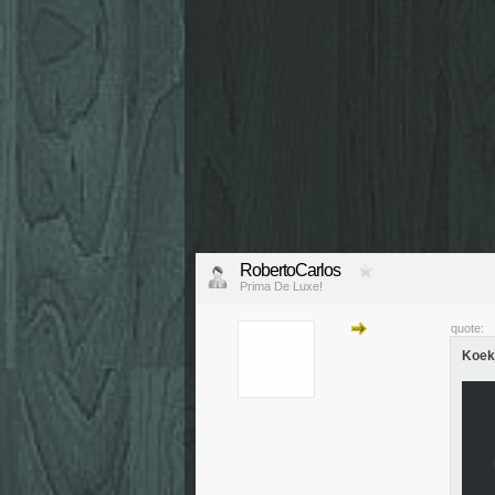
RobertoCarlos
Prima De Luxe!
quote:
Koekj