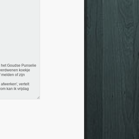
n het Goudse Punselie
 verdwenen koekje
 melden of zijn
afwerken', vertelt
m kan ik vrijdag