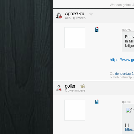
Wat een gekte. 
AgnesGru
Ach Djurmeen
quote:
Een v
In Mi
krijge
https://www.ge
Op
donderdag 22
Ik heb natuurlijk
golfer
Ouwe jongere
quote:
[..]
https