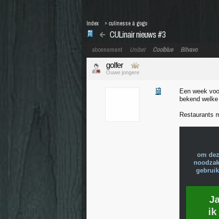
Index
»
culinesse à gogo
CULinair nieuws #3
abonnement
Unibet
Coolblue
Bitvavo
golfer
Ouwe jongere
Een week voor
bekend welke
Restaurants m
om dez
noodzake
gebruik
J
ik