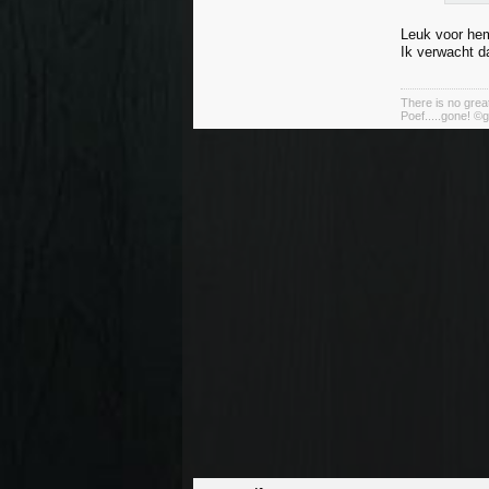
Leuk voor he
Ik verwacht da
There is no great
Poef.....gone! ©g