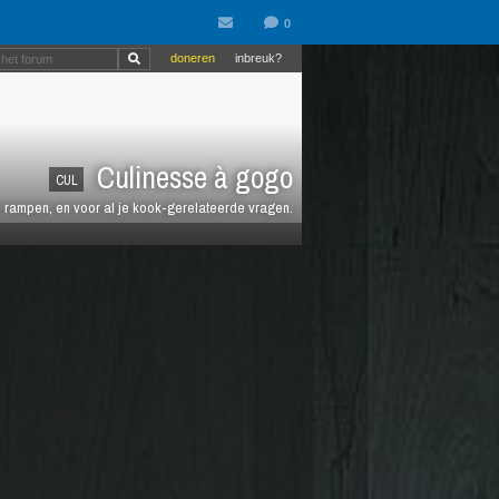
doneren
inbreuk?
Culinesse à gogo
CUL
en rampen, en voor al je kook-gerelateerde vragen.