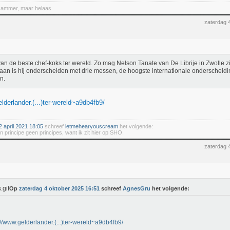
Jammer, maar helaas.
zaterdag 
an de beste chef-koks ter wereld. Zo mag Nelson Tanate van De Librije in Zwolle 
laan is hij onderscheiden met drie messen, de hoogste internationale onderscheidi
n.
lderlander.(...)ter-wereld~a9db4fb9/
 april 2021 18:05
schreef
letmehearyouscream
het volgende:
 in principe geen principes, want ik zit hier op SHO.
zaterdag 
Op
zaterdag 4 oktober 2025 16:51
schreef
AgnesGru
het volgende:
://www.gelderlander.(...)ter-wereld~a9db4fb9/