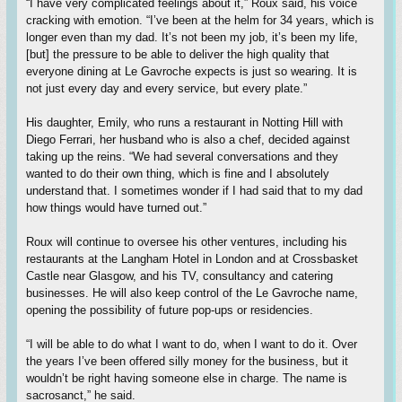
“I have very complicated feelings about it,” Roux said, his voice
cracking with emotion. “I’ve been at the helm for 34 years, which is
longer even than my dad. It’s not been my job, it’s been my life,
[but] the pressure to be able to deliver the high quality that
everyone dining at Le Gavroche expects is just so wearing. It is
not just every day and every service, but every plate.”
His daughter, Emily, who runs a restaurant in Notting Hill with
Diego Ferrari, her husband who is also a chef, decided against
taking up the reins. “We had several conversations and they
wanted to do their own thing, which is fine and I absolutely
understand that. I sometimes wonder if I had said that to my dad
how things would have turned out.”
Roux will continue to oversee his other ventures, including his
restaurants at the Langham Hotel in London and at Crossbasket
Castle near Glasgow, and his TV, consultancy and catering
businesses. He will also keep control of the Le Gavroche name,
opening the possibility of future pop-ups or residencies.
“I will be able to do what I want to do, when I want to do it. Over
the years I’ve been offered silly money for the business, but it
wouldn’t be right having someone else in charge. The name is
sacrosanct,” he said.