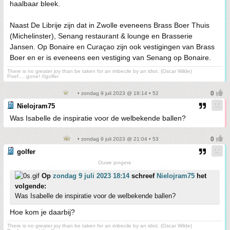
haalbaar bleek.
Naast De Librije zijn dat in Zwolle eveneens Brass Boer Thuis
(Michelinster), Senang restaurant & lounge en Brasserie
Jansen. Op Bonaire en Curaçao zijn ook vestigingen van Brass
Boer en er is eveneens een vestiging van Senang op Bonaire.
There is no greater joy than be taken for an imbecile by an idiot. (Oscar Wilde)
Poef.....gone! ©golfer
• zondag 9 juli 2023 @ 18:14 • 52
Nielojram75
Was Isabelle de inspiratie voor de welbekende ballen?
• zondag 9 juli 2023 @ 21:04 • 53
golfer
Ouwe jongere
Op
zondag 9 juli 2023 18:14
schreef
Nielojram75
het
volgende:
Was Isabelle de inspiratie voor de welbekende ballen?
Hoe kom je daarbij?
There is no greater joy than be taken for an imbecile by an idiot. (Oscar Wilde)