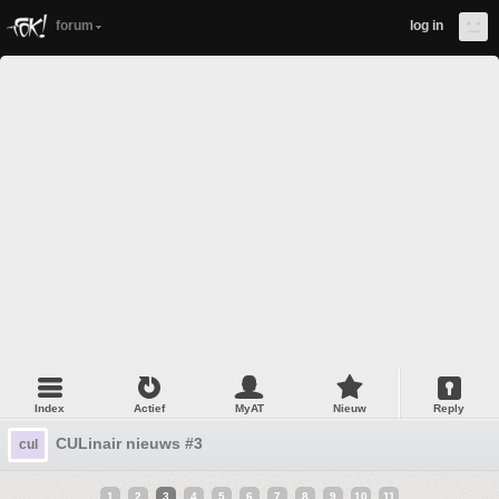
forum
log in
Index
Actief
MyAT
Nieuw
Reply
CULinair nieuws #3
cul
1
2
3
4
5
6
7
8
9
10
11