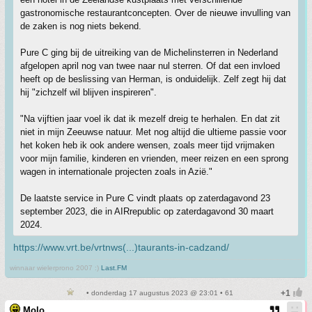
gastronomische restaurantconcepten. Over de nieuwe invulling van
de zaken is nog niets bekend.
Pure C ging bij de uitreiking van de Michelinsterren in Nederland
afgelopen april nog van twee naar nul sterren. Of dat een invloed
heeft op de beslissing van Herman, is onduidelijk. Zelf zegt hij dat
hij "zichzelf wil blijven inspireren".
"Na vijftien jaar voel ik dat ik mezelf dreig te herhalen. En dat zit
niet in mijn Zeeuwse natuur. Met nog altijd die ultieme passie voor
het koken heb ik ook andere wensen, zoals meer tijd vrijmaken
voor mijn familie, kinderen en vrienden, meer reizen en een sprong
wagen in internationale projecten zoals in Azië."
De laatste service in Pure C vindt plaats op zaterdagavond 23
september 2023, die in AIRrepublic op zaterdagavond 30 maart
2024.
https://www.vrt.be/vrtnws(...)taurants-in-cadzand/
winnaar wielerprono 2007 :)
Last.FM
• donderdag 17 augustus 2023 @ 23:01 • 61
Molo