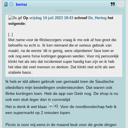
borisz
Keurmeester
Op
vrijdag 14 juli 2023 18:43
schreef
De_Hertog
het
volgende:
[..]
Met name voor de flitsbezorgers vraag ik me ook af hoe groot die
behoefte nu echt is. Ik ken niemand die er serieus gebruik van
maakt, na de eerste ‘dit is geinig, eens uitproberen’ fase toen er
ook nog eens forse kortingen gegeven werden. Voor mij persoonlijk
klinkt het als iets dat incidenteel super handig kan zijn en ik heb
het idee dat veel mensen zo denken. Dat klinkt niet echt als een
stabiele basis..
Ik heb er idd alleen gebruik van gemaakt toen de Saudische
oliedollars mijn bestellingen ondersteunden. Dat waren ook
flinke kortingen toen. Heb de app van Getir nog. De shop is nu
ook een stuk leger dan in coronatijd.
Het is denk ik wel klaar.
. Voor de noodboodschap heb ik
een supermarkt op 2 minuten lopen.
Picnic is voor mij eens in de maand leuk voor de grote dingen