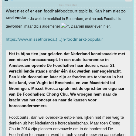
Keurmeester
Weet niet of er een foodhal/foodcourt topic is. Kan hem niet zo
snel vinden.
Ja wel de markthal in Rotterdam, wat nu ook Foodhal is
geworden, maar dit is algemener
. Daarom maar even hier.
https://www.missethoreca.(...)n-foodmarkt-populair
Het is bijna tien jaar geleden dat Nederland kennismaakte met
een nieuw horecaconcept. In een oude tramremise in
Amsterdam opende De Foodhallen haar deuren, waar 21
verschillende stands onder één dak werden samengebracht.
Een klein decennium later zijn er foodcourts te vinden in het
hele land, van Vught tot Enschede, en van Maastricht tot
Groningen. Misset Horeca sprak met de oprichter en eigenaar
van De Foodhallen: Chong Chu. We vroegen hem naar de
kracht van het concept en naar de kansen voor
horecaondernemers.
Foodcourts, dan wel overdekte eetpleinen, lijken niet meer weg te
denken uit het Nederlandse horecalandschap. Maar toen Chong
Chu in 2014 zijn plannen ontvouwde om in de hoofdstad De
Foodhallen te lanceren, werd hij toch vooral meewarig aangekeken.