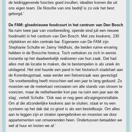
de leidinggevende functies goed invullen; idealiter komen die uit
ons eigen team. De filosofie van ons bedrijf is zo ook het best
geborgd.’
De FAM: gloednieuwe foodcourt in het centrum van Den Bosch
Na ruim twee jaar van voorbereiding, opende eind juli een nieuwe
foodmarkt in het centrum van Den Bosch. Met zes keukens, 230
zitplekken en één centrale bar. Eigenaren van De FAM zijn
Stephanie Schulte en Jaimy Veldhuis, die beiden ruime ervaring
hebben in de Bossche horeca. Toch verkeken ze zich in eerste
instantie op het daadwerkelijk realiseren van hun zaak. Dat had
alles met de locatie te maken, die te bestempelen is als uniek én
uitdagend. Het stel huurde een pand in het historisch stadshart aan
de Korenbrugstraat, waar eerder een fietsenzaak was gevestigd.
‘De voorbereiding heeft misschien wel een jaar te lang geduurd. Zo
moesten we de meterkast verzwaren om alle stands van stroom te
voorzien, maar de netbeheerder kon pas na ruim een jaar aan de
slag’, vertelt Schulte. ‘Ook was er nog geen afzuigingsinstallatie.
Om al die afzonderlijke keukens aan te sluiten, staat er nu een
systeem op het dak dat zo groot is als een bestelbusje. Om alles
aan te leggen zijn er straten opengebroken en moesten we door
appartementen van omwonenden heen. Ondertussen betaalden we
wel al huur en losten we af.’