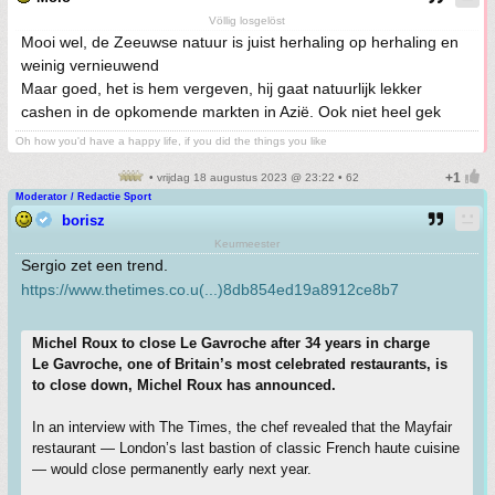
Völlig losgelöst
Mooi wel, de Zeeuwse natuur is juist herhaling op herhaling en
weinig vernieuwend
Maar goed, het is hem vergeven, hij gaat natuurlijk lekker
cashen in de opkomende markten in Azië. Ook niet heel gek
Oh how you'd have a happy life, if you did the things you like
• vrijdag 18 augustus 2023 @ 23:22 • 62
Moderator / Redactie Sport
borisz
Keurmeester
Sergio zet een trend.
https://www.thetimes.co.u(...)8db854ed19a8912ce8b7
Michel Roux to close Le Gavroche after 34 years in charge
Le Gavroche, one of Britain’s most celebrated restaurants, is
to close down, Michel Roux has announced.
In an interview with The Times, the chef revealed that the Mayfair
restaurant — London’s last bastion of classic French haute cuisine
— would close permanently early next year.