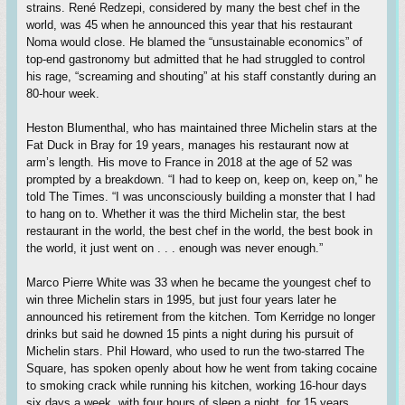
strains. René Redzepi, considered by many the best chef in the
world, was 45 when he announced this year that his restaurant
Noma would close. He blamed the “unsustainable economics” of
top-end gastronomy but admitted that he had struggled to control
his rage, “screaming and shouting” at his staff constantly during an
80-hour week.
Heston Blumenthal, who has maintained three Michelin stars at the
Fat Duck in Bray for 19 years, manages his restaurant now at
arm’s length. His move to France in 2018 at the age of 52 was
prompted by a breakdown. “I had to keep on, keep on, keep on,” he
told The Times. “I was unconsciously building a monster that I had
to hang on to. Whether it was the third Michelin star, the best
restaurant in the world, the best chef in the world, the best book in
the world, it just went on . . . enough was never enough.”
Marco Pierre White was 33 when he became the youngest chef to
win three Michelin stars in 1995, but just four years later he
announced his retirement from the kitchen. Tom Kerridge no longer
drinks but said he downed 15 pints a night during his pursuit of
Michelin stars. Phil Howard, who used to run the two-starred The
Square, has spoken openly about how he went from taking cocaine
to smoking crack while running his kitchen, working 16-hour days
six days a week, with four hours of sleep a night, for 15 years.