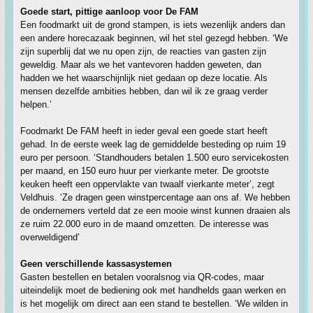
Goede start, pittige aanloop voor De FAM
Een foodmarkt uit de grond stampen, is iets wezenlijk anders dan
een andere horecazaak beginnen, wil het stel gezegd hebben. ‘We
zijn superblij dat we nu open zijn, de reacties van gasten zijn
geweldig. Maar als we het vantevoren hadden geweten, dan
hadden we het waarschijnlijk niet gedaan op deze locatie. Als
mensen dezelfde ambities hebben, dan wil ik ze graag verder
helpen.’
Foodmarkt De FAM heeft in ieder geval een goede start heeft
gehad. In de eerste week lag de gemiddelde besteding op ruim 19
euro per persoon. ‘Standhouders betalen 1.500 euro servicekosten
per maand, en 150 euro huur per vierkante meter. De grootste
keuken heeft een oppervlakte van twaalf vierkante meter’, zegt
Veldhuis. ‘Ze dragen geen winstpercentage aan ons af. We hebben
de ondernemers verteld dat ze een mooie winst kunnen draaien als
ze ruim 22.000 euro in de maand omzetten. De interesse was
overweldigend’
Geen verschillende kassasystemen
Gasten bestellen en betalen vooralsnog via QR-codes, maar
uiteindelijk moet de bediening ook met handhelds gaan werken en
is het mogelijk om direct aan een stand te bestellen. ‘We wilden in