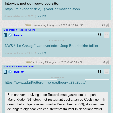
Interview met de nieuwe voorzitter
https://fd.nl/bedrijfslev(...)-voor-gematigde-toon
winnaar wielerprono 2007 :)
Last.FM
• woensdag 9 augustus 2023 @ 18:20 • 58
Moderator / Redactie Sport
borisz
Keurmeester
NWS / “Le Garage” van overleden Joop Braakhekke failliet
winnaar wielerprono 2007 :)
Last.FM
• dinsdag 15 augustus 2023 @ 08:59 • 59
Moderator / Redactie Sport
borisz
Keurmeester
https://www.ad.nl/rotterd(...)e-gastheer~a29a2baa/
Een aardverschuiving in de Rotterdamse gastronomie: topchef
Mario Ridder (51) stopt met restaurant Joelia aan de Coolsingel. Hij
draagt het stokje over aan maître Pieter Timmer (23), die daarmee
de jongste eigenaar van een sterrenrestaurant in Nederland wordt.