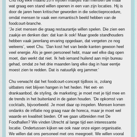
Chu nog elke maand zo’n vijftien mailtjes van mensen die maar
wat graag een stand willen openen in een van zijn locaties. Hij is
door de jaren heen kritischer geworden in die selectieprocedure,
omdat mensen te vaak een romantisch beeld hebben van de
foodcourt-branche.
‘Je ziet mensen die graag restaurantje willen spelen. Die zien een
zaakje en denken dan: dat kan ik ook! Maar goede standhouders
hebben vaak jarenlang ervaring opgedaan, dat vergeten ze nog
weleens’, weet Chu. ‘Dan kost het van beide kanten gewoon heel
veel energie. Als je geen personeel hebt, maar wel elke dag open
moet, dan werkt dat niet. Ik heb iemand huilend aan mijn bureau
gehad, omdat ze het drie maanden lang elke dag in haar eentje
moest zien te redden. Dat is natuurlijk erg jammer.’
Chu verwacht dat het foodcourt-concept tijdloos is, zolang
uitbaters niet blijven hangen in het heden. Het eet- en
drankaanbod, de styling, de marketing; je moet met je tijd mee en
de trends in het buitenland in de gaten houden. ‘De opkomst van
cocktails, bijvoorbeeld. Je moet daar op inspelen. Mensen komen
ondanks de inflatie nog graag naar de horeca, maar je moet wel
waarde en kwaliteit bieden. Of we gaan uitbreiden met De
Foodhallen? We vinden Utrecht al lange tijd een interessante
locatie. Ondertussen kijken we ook naar onze eigen organisatie.
We willen dat ons personeel met ons meegroeit. We willen vooral