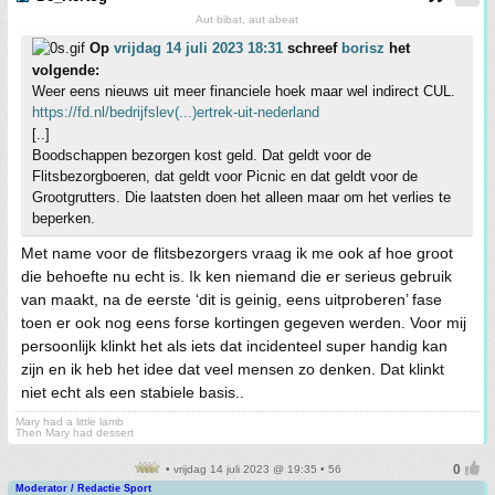
Aut bibat, aut abeat
Op
vrijdag 14 juli 2023 18:31
schreef
borisz
het
volgende:
Weer eens nieuws uit meer financiele hoek maar wel indirect CUL.
https://fd.nl/bedrijfslev(...)ertrek-uit-nederland
[..]
Boodschappen bezorgen kost geld. Dat geldt voor de
Flitsbezorgboeren, dat geldt voor Picnic en dat geldt voor de
Grootgrutters. Die laatsten doen het alleen maar om het verlies te
beperken.
Met name voor de flitsbezorgers vraag ik me ook af hoe groot
die behoefte nu echt is. Ik ken niemand die er serieus gebruik
van maakt, na de eerste ‘dit is geinig, eens uitproberen’ fase
toen er ook nog eens forse kortingen gegeven werden. Voor mij
persoonlijk klinkt het als iets dat incidenteel super handig kan
zijn en ik heb het idee dat veel mensen zo denken. Dat klinkt
niet echt als een stabiele basis..
Mary had a little lamb
Then Mary had dessert
• vrijdag 14 juli 2023 @ 19:35 • 56
Moderator / Redactie Sport