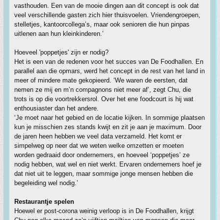
vasthouden. Een van de mooie dingen aan dit concept is ook dat
veel verschillende gasten zich hier thuisvoelen. Vriendengroepen,
stelletjes, kantoorcollega’s, maar ook senioren die hun pinpas
uitlenen aan hun kleinkinderen.’
Hoeveel 'poppetjes' zijn er nodig?
Het is een van de redenen voor het succes van De Foodhallen. En
parallel aan die opmars, werd het concept in de rest van het land in
meer of mindere mate gekopieerd. ‘We waren de eersten, dat
nemen ze mij en m’n compagnons niet meer af’, zegt Chu, die
trots is op die voortrekkersrol. Over het ene foodcourt is hij wat
enthousiaster dan het andere.
‘Je moet naar het gebied en de locatie kijken. In sommige plaatsen
kun je misschien zes stands kwijt en zit je aan je maximum. Door
de jaren heen hebben we veel data verzameld. Het komt er
simpelweg op neer dat we weten welke omzetten er moeten
worden gedraaid door ondernemers, en hoeveel ‘poppetjes’ ze
nodig hebben, wat wel en niet werkt. Ervaren ondernemers hoef je
dat niet uit te leggen, maar sommige jonge mensen hebben die
begeleiding wel nodig.’
Restaurantje spelen
Hoewel er post-corona weinig verloop is in De Foodhallen, krijgt