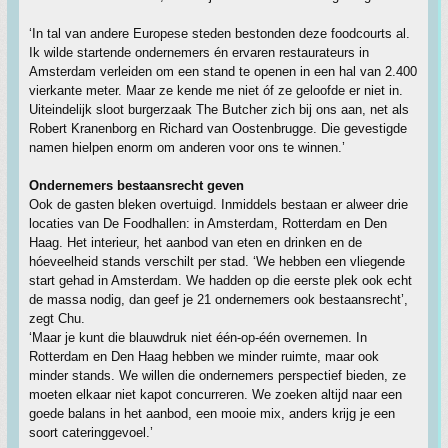
‘In tal van andere Europese steden bestonden deze foodcourts al.
Ik wilde startende ondernemers én ervaren restaurateurs in
Amsterdam verleiden om een stand te openen in een hal van 2.400
vierkante meter. Maar ze kende me niet óf ze geloofde er niet in.
Uiteindelijk sloot burgerzaak The Butcher zich bij ons aan, net als
Robert Kranenborg en Richard van Oostenbrugge. Die gevestigde
namen hielpen enorm om anderen voor ons te winnen.’
Ondernemers bestaansrecht geven
Ook de gasten bleken overtuigd. Inmiddels bestaan er alweer drie
locaties van De Foodhallen: in Amsterdam, Rotterdam en Den
Haag. Het interieur, het aanbod van eten en drinken en de
hóeveelheid stands verschilt per stad. ‘We hebben een vliegende
start gehad in Amsterdam. We hadden op die eerste plek ook echt
de massa nodig, dan geef je 21 ondernemers ook bestaansrecht’,
zegt Chu.
‘Maar je kunt die blauwdruk niet één-op-één overnemen. In
Rotterdam en Den Haag hebben we minder ruimte, maar ook
minder stands. We willen die ondernemers perspectief bieden, ze
moeten elkaar niet kapot concurreren. We zoeken altijd naar een
goede balans in het aanbod, een mooie mix, anders krijg je een
soort cateringgevoel.’