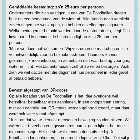
Gemiddelde besteding: zo'n 25 euro per persoon
Ondernemers die zich vestigen in een van De Foodhallen dragen
huur en een percentage van de winst af. Alle stands gaan verplicht
zeven dagen per week open, en hebben dezelfde openingsuren.
Welke bedragen er betaald worden door de restaurateurs, zegt Chu
liever niet. De gemiddelde besteding ligt op zo’n 25 euro per
persoon.
‘Maar we doen het wél samen. Wij verzorgen de marketing en zijn
verantwoordelijk voor de bezoekersstroom. Huurders kunnen
gezamenlijk mee inkopen, en ze betalen een vast bedrag voor gas,
water en licht. Restaurants kiezen zelf of ze willen bezorgen. Vaak
zien we wel dat ze met die dagomzet hun personeel in ieder geval
al betaald hebben.’
Bewust afgestapt van QR-codes
Op alle locaties van De Foodhallen is het idee overigens wel
hetzelfde: betaalbaar eten aanbieden, in een ontspannen setting,
met een centrale bar. QR-codes werden geïntroduceerd, maar daar
werd ook weer vanaf afgestapt.
‘Juist omdat we wilden dat mensen in beweging zouden blijven. We
willen niet teveel op een gewoon restaurant gaan lijken, het moet
dynamisch zijn. Het eerste wat mensen doen als ze bij De
Foodhallen binnenkomen, is een rondje lopen’, zegt Chu. ‘Dat wil je