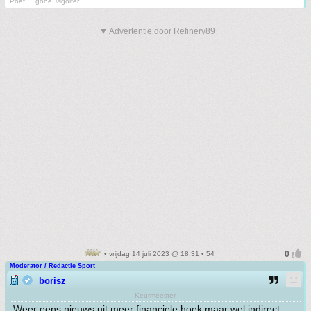
Poef.....gone! ©golfer
▼ Advertentie door Refinery89
• vrijdag 14 juli 2023 @ 18:31 • 54
Moderator / Redactie Sport
borisz
Keurmeester
Weer eens nieuws uit meer financiele hoek maar wel indirect