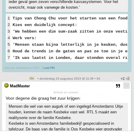
ieder geval geen zeven verschillende kassasystemen. Voor het
overzicht, maar ook vanwege de kosten.’
1
Tips van Chong Chu voor het starten van een foodco
2
Kies een duidelijk concept:
3
‘We hebben een dim sum-zaak zitten in onze vestigi
4
Werk vers:
5
‘Mensen staan bijna letterlijk in je keuken, dus z
6
Houd de trends in de gaten en pas ze toe in je eig
7
‘Ik was laatst in Londen, daar stonden overal rije
winnaar wielerprono 2007 :)
Last.FM
• donderdag 24 augustus 2023 @ 11:36 • 64
MadMaster
Schots en scheef...
Voor degene die graag het zuur krijgen:
Mensen die wel van een augurk of een ingelegd Amsterdams Uitje
houden, kennen de naam Kesbeke vast wel. RTL 5 maakt een
realityserie over de familie Kesbeke.
Kesbeke is een Amsterdams familiebedrijf gespecialiseerd in
tafelzuur. De baas van de familie is Oos Kesbeke wier grootvader