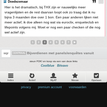
Doedezemaar
Hier is het dramatisch, bij THX zijn er nauwelijks meer
vragenlijsten en de rest daarvan loopt ook zo traag dat ik nu
bijna 3 maanden doe over 1 bon. Een paar anderen lijken niet
meer actief, ik doe alleen nog wat via euroclix, enqueteclub en
lifepoints volgens mij. Moet er nog een paar checken of die nog
wel actief zijn.
1
2
3
4
5
6
7
Bijverdienen met panels/enquêtes vanuit huis
wgr
CENTRAAL
steun FOK! en koop via een van deze links
Coolblue
Bitvavo
Index
Actief
MyAT
Nieuw
Opslaan
privacy
•
premium account
•
voorwaarden