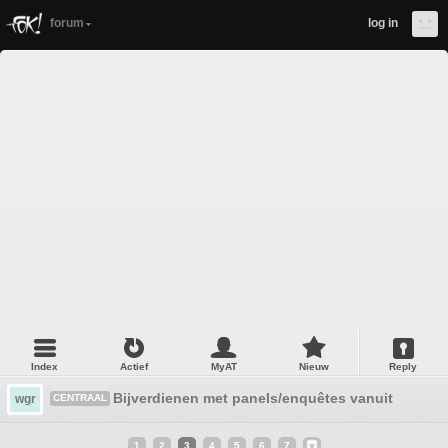
forum
log in
Index
Actief
MyAT
Nieuw
Reply
Bijverdienen met panels/enquêtes vanuit huis
wgr
CENTRAAL
1
2
3
4
5
6
7