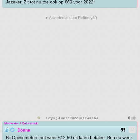
Jazeker. Zit tot nu toe ook op €60 voor 2022!
▼ Advertentie door Refinery89
• vrijdag 4 maart 2022 @ 11:43 • 63
Moderator / Colorchick
Donna
Bij Opiniemeters net weer €12,50 uit laten betalen. Ben nu weer