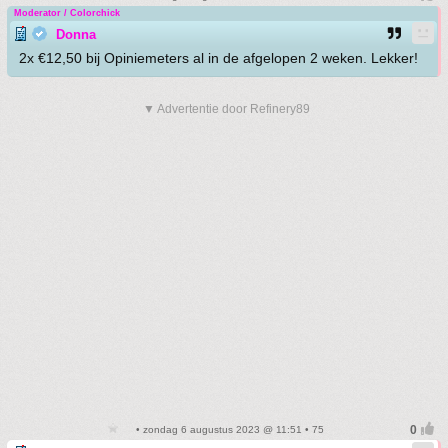
Moderator / Colorchick
Donna
2x €12,50 bij Opiniemeters al in de afgelopen 2 weken. Lekker!
▼ Advertentie door Refinery89
• zondag 6 augustus 2023 @ 11:51 • 75