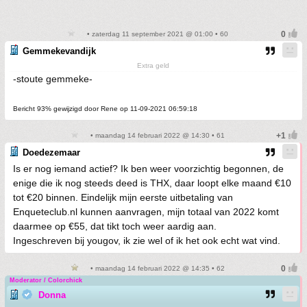
• zaterdag 11 september 2021 @ 01:00 • 60
Gemmekevandijk
Extra geld
-stoute gemmeke-
Bericht 93% gewijzigd door Rene op 11-09-2021 06:59:18
• maandag 14 februari 2022 @ 14:30 • 61
Doedezemaar
Is er nog iemand actief? Ik ben weer voorzichtig begonnen, de
enige die ik nog steeds deed is THX, daar loopt elke maand €10
tot €20 binnen. Eindelijk mijn eerste uitbetaling van
Enqueteclub.nl kunnen aanvragen, mijn totaal van 2022 komt
daarmee op €55, dat tikt toch weer aardig aan.
Ingeschreven bij yougov, ik zie wel of ik het ook echt wat vind.
• maandag 14 februari 2022 @ 14:35 • 62
Moderator / Colorchick
Donna