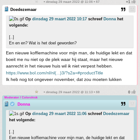
• dinsdag 29 maart 2022 @ 11:06 • 67
Doedezemaar
Op
dinsdag 29 maart 2022 10:17
schreef
Donna
het
volgende:
[..]
En en en? Wat is het doel geworden?
Een nieuwe koffiemachine voor mijn man, de huidige lekt en dat
boeit me nu niet op de plek waar hij staat, maar het nieuwe
aanrecht in het nieuwe huis wil ik niet verpest hebben.
https://www.bol.com/nl/nl(...)3/?s2a=#productTitle
Ik heb nog tot ongeveer november, dat zou moeten lukken
• dinsdag 29 maart 2022 @ 11:13 • 68
Moderator / Colorchick
Donna
Op
dinsdag 29 maart 2022 11:06
schreef
Doedezemaar
het volgende:
[..]
Een nieuwe koffiemachine voor mijn man, de huidige lekt en dat