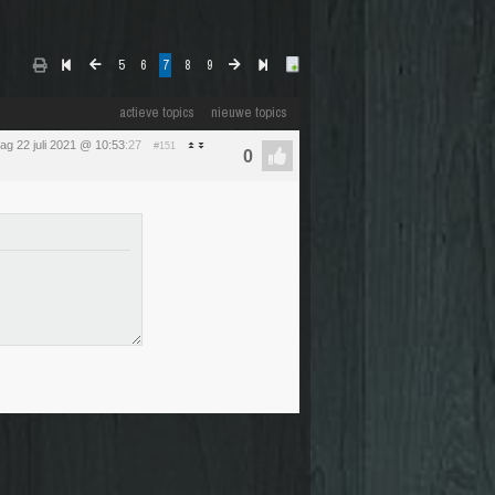
5
6
7
8
9
actieve topics
nieuwe topics
ag 22 juli 2021 @ 10:53
:27
#151