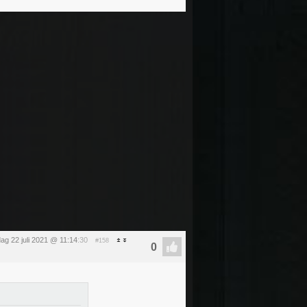
ag 22 juli 2021 @ 11:14
:30
#158