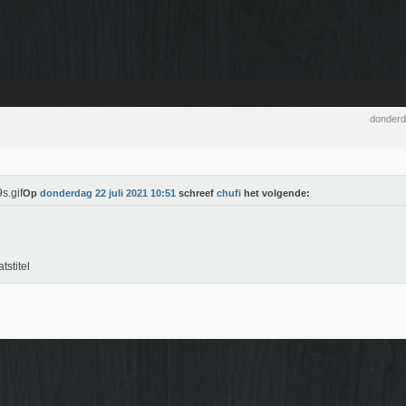
donderd
Op
donderdag 22 juli 2021 10:51
schreef
chufi
het volgende:
tstitel