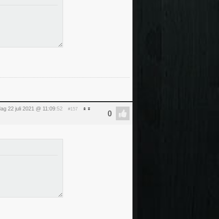
ag 22 juli 2021 @ 11:09
:52
#157