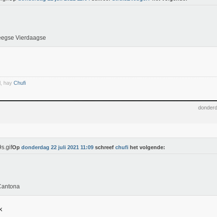
eegse Vierdaagse
l, hay
Chufi
donderd
Op
donderdag 22 juli 2021 11:09
schreef
chufi
het volgende:
Cantona
k