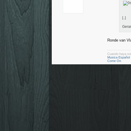
[..]
Gerar
Ronde van Vl
Cuando haya so
Musica Español
Come On