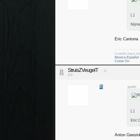
[..]
Nijm
Eric Cantona
Cuando haya so
Musica Español
Come On
StruisZVeugelT
2.0
quote:
[..]
Eric 
Anton Geesin