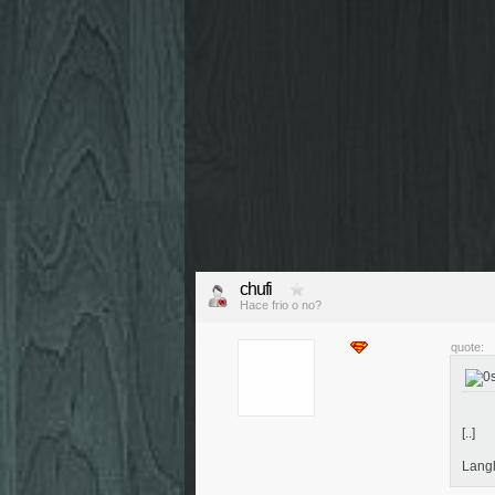
chufi
Hace frio o no?
quote:
[..]
Lang