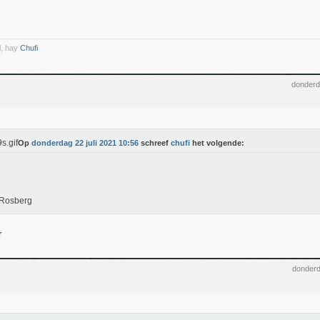
l, hay
Chufi
donderd
Op
donderdag 22 juli 2021 10:56
schreef
chufi
het volgende:
 Rosberg
r
donderd