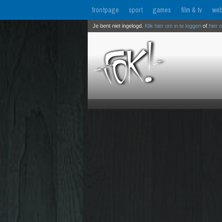
frontpage
sport
games
film & tv
web
Je bent niet ingelogd.
Klik hier om in te loggen
of
hier 