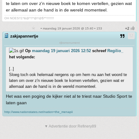
te laten om over z'n nieuwe boek te komen vertellen, gezien wat
er allemaal aan de hand is in de wereld momenteel.
OH NOES!!1*&@^!!*@!!@$*^!!!!!!!!
• maandag 19 januari 2026 @ 15:40 • 153
zakjapannertje
rijksmonument
Op
maandag 19 januari 2026 12:52
schreef
Regilio_
het volgende:
[..]
Sloeg toch ook helemaal nergens op om hem nu aan het woord te
laten om over z'n nieuwe boek te komen vertellen, gezien wat er
allemaal aan de hand is in de wereld momenteel.
Het was een poging de kijker niet al te triest naar Studio Sport te
laten gaan
http://www.nationstates.net/nation=the_menapii
▼ Advertentie door Refinery89