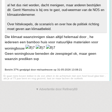
al het dus niet worden, dacht menigeen, maar anderen bestrijden
dit. Gerrit Hiemstra is bij ons te gast, oud-weerman van de NOS en
klimaatondernemer.
Over hittekoepels, de scenario's en over hoe de politiek richting
moet geven aan klimaatbeleid.
Die klimaat waanzinnigen slaan altijd helemaal door , he
iedereen een bamboo huis voor natuurlijke materialen voor
woningbouw
Geen woningbouw beneden de zeespiegel ok, maar geen
waanzin prediken svp
Bericht 37% gewijzigd door michaelmoore op 31-05-2026 13:08:21
Er gaat niets boven lekker in de zon zitten in de achtertuin met een heel koud glas bier ,
als je al 75 jaar bent en nog gezond, laat ze maar lachen de sukkels
▼ Advertentie door Refinery89