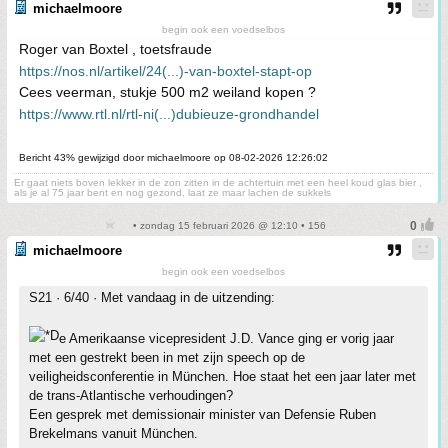
michaelmoore
begin ook een voedselbos
Roger van Boxtel , toetsfraude
https://nos.nl/artikel/24(...)-van-boxtel-stapt-op
Cees veerman, stukje 500 m2 weiland kopen ?
https://www.rtl.nl/rtl-ni(...)dubieuze-grondhandel
Bericht 43% gewijzigd door michaelmoore op 08-02-2026 12:26:02
Er gaat niets boven lekker in de zon zitten in de achtertuin met een heel koud glas bier ,
als je al 75 jaar bent en nog gezond, laat ze maar lachen de sukkels
• zondag 15 februari 2026 @ 12:10 • 156
michaelmoore
begin ook een voedselbos
S21 · 6/40 · Met vandaag in de uitzending:
e Amerikaanse vicepresident J.D. Vance ging er vorig jaar
met een gestrekt been in met zijn speech op de
veiligheidsconferentie in München. Hoe staat het een jaar later met
de trans-Atlantische verhoudingen?
Een gesprek met demissionair minister van Defensie Ruben
Brekelmans vanuit München.