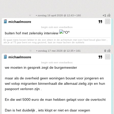
• zondag 19 april 2026 @ 12:43 • 160
michaelmoore
begin ook een voedselbos
buiten hof met zelensky interview
Er gaat niets boven lekker in de zon zitten in de achtertuin met een heel koud glas bier ,
als je al 75 jaar bent en nog gezond, laat ze maar lachen de sukkels
• zondag 17 mei 2026 @ 12:35 • 161
michaelmoore
begin ook een voedselbos
we moeten in gesprek zegt de burgemeester
maar als de overheid geen woningen bouwt voor jongeren en
wel volop migranten binnenhaalt die allemaal zielig zijn en hun
paspoort verloren zijn .
En die wel 5000 euro de man hebben gelapt voor de overtocht
Dan is het duidelijk , iets klopt er niet en daar voegen