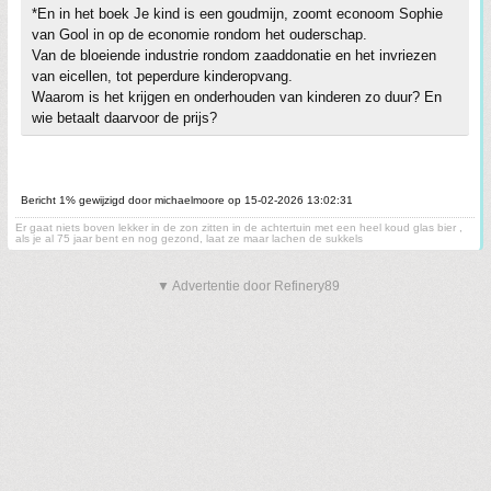
*En in het boek Je kind is een goudmijn, zoomt econoom Sophie
van Gool in op de economie rondom het ouderschap.
Van de bloeiende industrie rondom zaaddonatie en het invriezen
van eicellen, tot peperdure kinderopvang.
Waarom is het krijgen en onderhouden van kinderen zo duur? En
wie betaalt daarvoor de prijs?
Bericht 1% gewijzigd door michaelmoore op 15-02-2026 13:02:31
Er gaat niets boven lekker in de zon zitten in de achtertuin met een heel koud glas bier ,
als je al 75 jaar bent en nog gezond, laat ze maar lachen de sukkels
▼ Advertentie door Refinery89