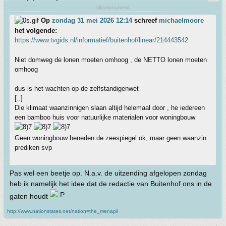
rijksmonument
Op
zondag 31 mei 2026 12:14
schreef
michaelmoore
het volgende:
https://www.tvgids.nl/informatief/buitenhof/linear/214443542
Niet domweg de lonen moeten omhoog , de NETTO lonen moeten
omhoog
dus is het wachten op de zelfstandigenwet
[..]
Die klimaat waanzinnigen slaan altijd helemaal door , he iedereen
een bamboo huis voor natuurlijke materialen voor woningbouw
Geen woningbouw beneden de zeespiegel ok, maar geen waanzin
prediken svp
Pas wel een beetje op. N.a.v. de uitzending afgelopen zondag
heb ik namelijk het idee dat de redactie van Buitenhof ons in de
gaten houdt
http://www.nationstates.net/nation=the_menapii