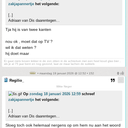
zakjapannertje
het volgende:
[..]
Adriaan van Dis daarentegen…
Tja hij is van twee kanten
nou ok , moet dat op TV ?
wil ik dat weten ?
hij doet maar
Er gaat niets boven lekker in de zon zitten in de achtertuin met een heel koud glas bier ,
als je al 75 jaar bent en nog gezond, laat ze maar lachen de sukkels
• maandag 19 januari 2026 @ 12:52 • 152
Regilio_
Witte Neger
Op
zondag 18 januari 2026 12:59
schreef
zakjapannertje
het volgende:
[..]
Adriaan van Dis daarentegen…
Sloeg toch ook helemaal nergens op om hem nu aan het woord