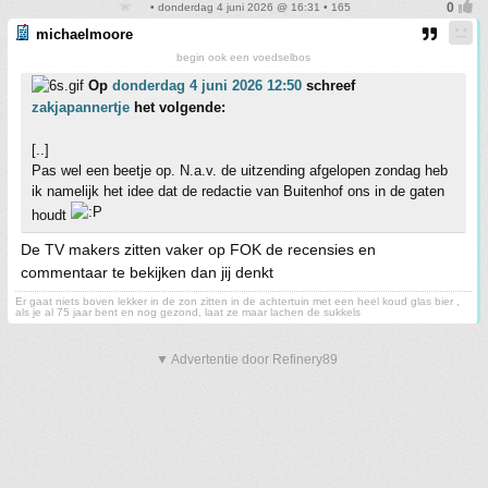
• donderdag 4 juni 2026 @ 16:31 • 165
michaelmoore
begin ook een voedselbos
Op
donderdag 4 juni 2026 12:50
schreef
zakjapannertje
het volgende:
[..]
Pas wel een beetje op. N.a.v. de uitzending afgelopen zondag heb
ik namelijk het idee dat de redactie van Buitenhof ons in de gaten
houdt
De TV makers zitten vaker op FOK de recensies en
commentaar te bekijken dan jij denkt
Er gaat niets boven lekker in de zon zitten in de achtertuin met een heel koud glas bier ,
als je al 75 jaar bent en nog gezond, laat ze maar lachen de sukkels
▼ Advertentie door Refinery89