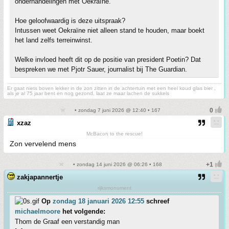
onderhandelingen met Oekraïne.
Hoe geloofwaardig is deze uitspraak?
Intussen weet Oekraïne niet alleen stand te houden, maar boekt
het land zelfs terreinwinst.
Welke invloed heeft dit op de positie van president Poetin? Dat
bespreken we met Pjotr Sauer, journalist bij The Guardian.
Er gaat niets boven lekker in de zon zitten in de achtertuin met een heel koud glas bier ,
als je al 75 jaar bent en nog gezond, laat ze maar lachen de sukkels
• zondag 7 juni 2026 @ 12:40 • 167
xzaz
McBacon to the rescue!
Zon vervelend mens
• zondag 14 juni 2026 @ 06:26 • 168
zakjapannertje
rijksmonument
Op
zondag 18 januari 2026 12:55
schreef
michaelmoore
het volgende:
Thom de Graaf een verstandig man