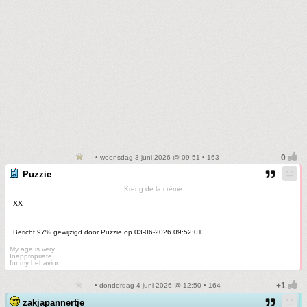
• woensdag 3 juni 2026 @ 09:51 • 163
Puzzie
Kreng de la crème
xx
Bericht 97% gewijzigd door Puzzie op 03-06-2026 09:52:01
My age is very
Inappropriate
for my behavior
• donderdag 4 juni 2026 @ 12:50 • 164
zakjapannertje