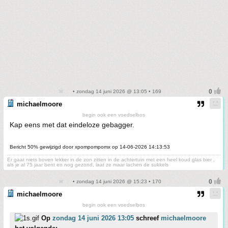
• zondag 14 juni 2026 @ 13:05 • 169
michaelmoore
begin ook een voedselbos
Kap eens met dat eindeloze gebagger.
Bericht 50% gewijzigd door xpompompomx op 14-06-2026 14:13:53
Er gaat niets boven lekker in de zon zitten in de achtertuin met een heel koud glas bier ,
als je al 75 jaar bent en nog gezond, laat ze maar lachen de sukkels
• zondag 14 juni 2026 @ 15:23 • 170
michaelmoore
begin ook een voedselbos
Op
zondag 14 juni 2026 13:05
schreef
michaelmoore