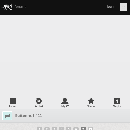
forum
log in
Index
Actief
MyAT
Nieuw
Reply
Buitenhof #11
pol
1
2
3
4
5
6
7