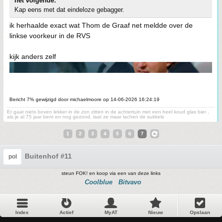
het volgende:
Kap eens met dat eindeloze gebagger.
ik herhaalde exact wat Thom de Graaf net meldde over de
linkse voorkeur in de RVS
kijk anders zelf
Bericht 7% gewijzigd door michaelmoore op 14-06-2026 16:24:19
Er gaat niets boven lekker in de zon zitten in de achtertuin met een heel koud glas bier ,
als je al 75 jaar bent en nog gezond, laat ze maar lachen de sukkels
1
2
3
4
5
6
7
Buitenhof #11
pol
steun FOK! en koop via een van deze links
Coolblue
Bitvavo
Index
Actief
MyAT
Nieuw
Opslaan