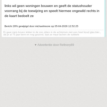
links wil geen woningen bouwen en geeft de statushouder
voorrang bij de toewijzing en speelt hiermee ongewild rechts in
de kaart bedoelt ze
Bericht 28% gewijzigd door michaelmoore op 05-04-2026 12:52:25
Er gaat niets boven lekker in de zon zitten in de achtertuin met een heel koud glas bier ,
als je al 75 jaar bent en nog gezond, laat ze maar lachen de sukkels
▼ Advertentie door Refinery89