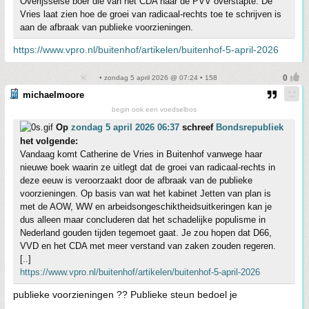
Overijsselse boer die van het CDA naar de PVV overstapte. De
Vries laat zien hoe de groei van radicaal-rechts toe te schrijven is
aan de afbraak van publieke voorzieningen.
https://www.vpro.nl/buitenhof/artikelen/buitenhof-5-april-2026
• zondag 5 april 2026 @ 07:24 • 158
michaelmoore
begin ook een voedselbos
Op
zondag 5 april 2026 06:37
schreef
Bondsrepubliek
het volgende:
Vandaag komt Catherine de Vries in Buitenhof vanwege haar
nieuwe boek waarin ze uitlegt dat de groei van radicaal-rechts in
deze eeuw is veroorzaakt door de afbraak van de publieke
voorzieningen. Op basis van wat het kabinet Jetten van plan is
met de AOW, WW en arbeidsongeschiktheidsuitkeringen kan je
dus alleen maar concluderen dat het schadelijke populisme in
Nederland gouden tijden tegemoet gaat. Je zou hopen dat D66,
VVD en het CDA met meer verstand van zaken zouden regeren.
[..]
https://www.vpro.nl/buitenhof/artikelen/buitenhof-5-april-2026
publieke voorzieningen ?? Publieke steun bedoel je