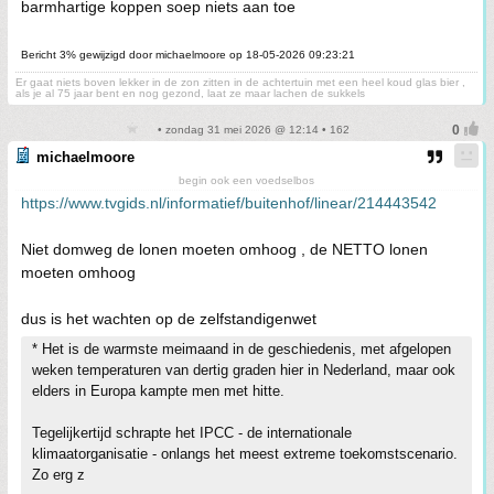
barmhartige koppen soep niets aan toe
Bericht 3% gewijzigd door michaelmoore op 18-05-2026 09:23:21
Er gaat niets boven lekker in de zon zitten in de achtertuin met een heel koud glas bier ,
als je al 75 jaar bent en nog gezond, laat ze maar lachen de sukkels
• zondag 31 mei 2026 @ 12:14 • 162
michaelmoore
begin ook een voedselbos
https://www.tvgids.nl/informatief/buitenhof/linear/214443542
Niet domweg de lonen moeten omhoog , de NETTO lonen
moeten omhoog
dus is het wachten op de zelfstandigenwet
* Het is de warmste meimaand in de geschiedenis, met afgelopen
weken temperaturen van dertig graden hier in Nederland, maar ook
elders in Europa kampte men met hitte.
Tegelijkertijd schrapte het IPCC - de internationale
klimaatorganisatie - onlangs het meest extreme toekomstscenario.
Zo erg z