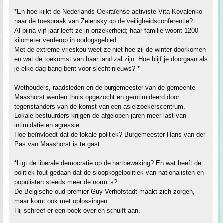
*En hoe kijkt de Nederlands-Oekraïense activiste Vita Kovalenko
naar de toespraak van Zelensky op de veiligheidsconferentie?
Al bijna vijf jaar leeft ze in onzekerheid; haar familie woont 1200
kilometer verderop in oorlogsgebied.
Met de extreme vrieskou weet ze niet hoe zij de winter doorkomen
en wat de toekomst van haar land zal zijn. Hoe blijf je doorgaan als
je elke dag bang bent voor slecht nieuws? *
Wethouders, raadsleden en de burgemeester van de gemeente
Maashorst werden thuis opgezocht en geïntimideerd door
tegenstanders van de komst van een asielzoekerscentrum.
Lokale bestuurders krijgen de afgelopen jaren meer last van
intimidatie en agressie.
Hoe beïnvloedt dat de lokale politiek? Burgemeester Hans van der
Pas van Maashorst is te gast.
*Ligt de liberale democratie op de hartbewaking? En wat heeft de
politiek fout gedaan dat de sloopkogelpolitiek van nationalisten en
populisten steeds meer de norm is?
De Belgische oud-premier Guy Verhofstadt maakt zich zorgen,
maar komt ook met oplossingen.
Hij schreef er een boek over en schuift aan.