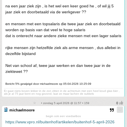
na een jaar ziek zijn , is het wel een keer goed he , of wil jij 5
jaar ziek en doorbetaald via de werkgever ??
en mensen met een topsalaris die twee jaar ziek en doorbetaald
worden op basis van dat veel te hoge salaris
dat is onterecht naar andere zieke mensen met een lager salaris
rijke mensen zijn hetzelfde ziek als arme mensen , dus allebei in
dezelfde bijstand
Net van school af, twee jaar werken en dan twee jaar in de
ziektewet ??
Bericht 5% gewijzigd door michaelmoore op 05-04-2026 10:25:09
Er gaat niets boven lekker in de zon zitten in de achtertuin met een heel koud glas bier ,
als je al 75 jaar bent en nog gezond, laat ze maar lachen de sukkels
• zondag 5 april 2026 @ 11:57 • 159
michaelmoore
begin ook een voedselbos
https://www.vpro.nl/buitenhof/artikelen/buitenhof-5-april-2026