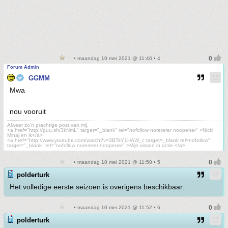
• maandag 10 mei 2021 @ 11:46 • 4
Forum Admin
GGMM
Mwa
nou vooruit
Alweer zo'n prachtige post van mij.
<a href="http://puu.sh/3kNmL" target="_blank" rel="nofollow norererer noopener" >Nicki
Minaj en ik</a>
<a href="http://www.youtube.com/watch?v=3BTsY1HAW_c target=_blank rel=nofollow"
target="_blank" rel="nofollow norererer noopener" >Mijn vissen in actie.</a>
• maandag 10 mei 2021 @ 11:50 • 5
polderturk
Het volledige eerste seizoen is overigens beschikbaar.
• maandag 10 mei 2021 @ 11:52 • 6
polderturk