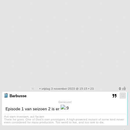
• vrijdag 3 november 2023 @ 15:15 • 23
Barbusse
Geneuzel
Episode 1 van seizoen 2 is er
Aut viam inveniam, aut faciam
There he goes. One of God's own prototypes. A high-powered mutant of some kind never
even considered for mass production. Too weird to live, and too rare to die.