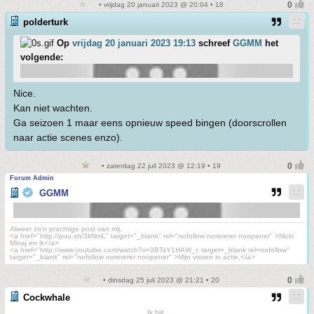
• vrijdag 20 januari 2023 @ 20:04 • 18
polderturk
Op
vrijdag 20 januari 2023 19:13
schreef
GGMM
het
volgende:
Nice.
Kan niet wachten.
Ga seizoen 1 maar eens opnieuw speed bingen (doorscrollen
naar actie scenes enzo).
• zaterdag 22 juli 2023 @ 12:19 • 19
Forum Admin
GGMM
Alweer zo'n prachtige post van mij.
<a href="http://puu.sh/3kNmL" target="_blank" rel="nofollow norererer noopener" >Nicki
Minaj en ik</a>
<a href="http://www.youtube.com/watch?v=3BTsY1HAW_c target=_blank rel=nofollow"
target="_blank" rel="nofollow norererer noopener" >Mijn vissen in actie.</a>
• dinsdag 25 juli 2023 @ 21:21 • 20
Cockwhale
Ik bijt.