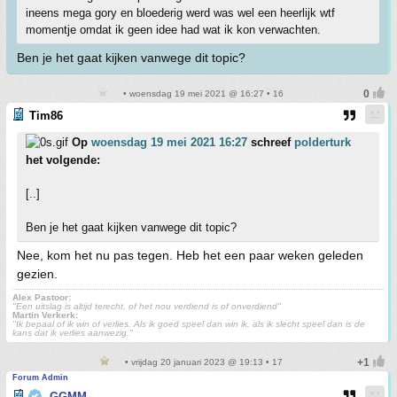
ineens mega gory en bloederig werd was wel een heerlijk wtf
momentje omdat ik geen idee had wat ik kon verwachten.
Ben je het gaat kijken vanwege dit topic?
• woensdag 19 mei 2021 @ 16:27 • 16
Tim86
Op
woensdag 19 mei 2021 16:27
schreef
polderturk
het volgende:
[..]
Ben je het gaat kijken vanwege dit topic?
Nee, kom het nu pas tegen. Heb het een paar weken geleden
gezien.
Alex Pastoor:
"Een uitslag is altijd terecht, of het nou verdiend is of onverdiend"
Martin Verkerk:
''Ik bepaal of ik win of verlies. Als ik goed speel dan win ik, als ik slecht speel dan is de
kans dat ik verlies aanwezig.''
• vrijdag 20 januari 2023 @ 19:13 • 17
Forum Admin
GGMM