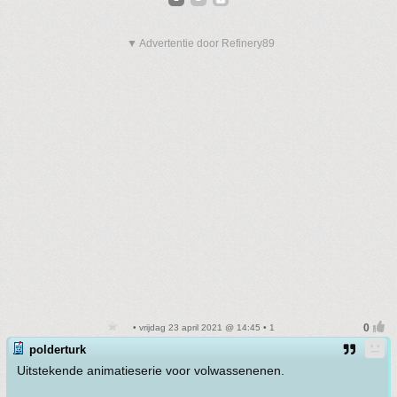
▼ Advertentie door Refinery89
• vrijdag 23 april 2021 @ 14:45 • 1
polderturk
Uitstekende animatieserie voor volwassenenen.