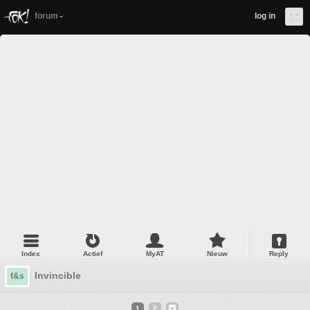
forum
log in
Index
Actief
MyAT
Nieuw
Reply
Invincible
f&s
1
2