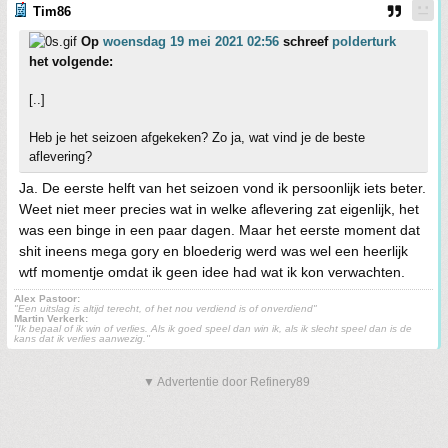
Tim86
Op
woensdag 19 mei 2021 02:56
schreef
polderturk
het volgende:
[..]
Heb je het seizoen afgekeken? Zo ja, wat vind je de beste
aflevering?
Ja. De eerste helft van het seizoen vond ik persoonlijk iets beter.
Weet niet meer precies wat in welke aflevering zat eigenlijk, het
was een binge in een paar dagen. Maar het eerste moment dat
shit ineens mega gory en bloederig werd was wel een heerlijk
wtf momentje omdat ik geen idee had wat ik kon verwachten.
Alex Pastoor:
"Een uitslag is altijd terecht, of het nou verdiend is of onverdiend"
Martin Verkerk:
''Ik bepaal of ik win of verlies. Als ik goed speel dan win ik, als ik slecht speel dan is de
kans dat ik verlies aanwezig.''
▼ Advertentie door Refinery89