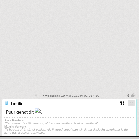
• woensdag 19 mei 2021 @ 01:01 • 10
Tim86
Puur genot dit
Alex Pastoor:
"Een uitslag is altijd terecht, of het nou verdiend is of onverdiend"
Martin Verkerk:
''Ik bepaal of ik win of verlies. Als ik goed speel dan win ik, als ik slecht speel dan is de
kans dat ik verlies aanwezig.''