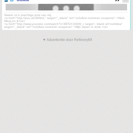
Alweer zo'n prachtige post van mij.
<a href="http://puu.sh/3kNmL" target="_blank" rel="nofollow norererer noopener" >Nicki
Minaj en ik</a>
<a href="http://www.youtube.com/watch?v=3BTsY1HAW_c target=_blank rel=nofollow"
target="_blank" rel="nofollow norererer noopener" >Mijn vissen in actie.</a>
▼ Advertentie door Refinery89