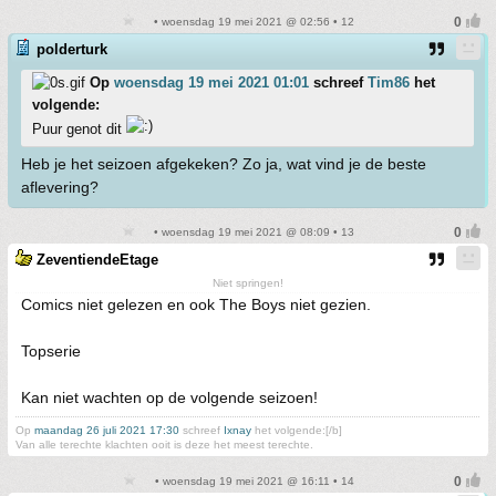
• woensdag 19 mei 2021 @ 02:56 • 12
polderturk
Op
woensdag 19 mei 2021 01:01
schreef
Tim86
het
volgende:
Puur genot dit
Heb je het seizoen afgekeken? Zo ja, wat vind je de beste
aflevering?
• woensdag 19 mei 2021 @ 08:09 • 13
ZeventiendeEtage
Niet springen!
Comics niet gelezen en ook The Boys niet gezien.
Topserie
Kan niet wachten op de volgende seizoen!
Op
maandag 26 juli 2021 17:30
schreef
Ixnay
het volgende:[/b]
Van alle terechte klachten ooit is deze het meest terechte.
• woensdag 19 mei 2021 @ 16:11 • 14