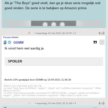
Als je "The Boys" goed vindt, dan ga je deze serie mogelijk ook
goed vinden. De serie is te bekijken op Amazon prime.
• maandag 10 mei 2021 @ 10:37 • 2
Forum Admin
GGMM
Ik vond hem wel aardig ja.
SPOILER
Bericht 10% gewijzigd door GGMM op 10-05-2021 11:46:26
Alweer zo'n prachtige post van mij.
<a href="http://puu.sh/3kNmL" target="_blank" rel="nofollow norererer noopener" >Nicki
Minaj en ik</a>
<a href="http://www.youtube.com/watch?v=3BTsY1HAW_c target=_blank rel=nofollow"
target="_blank" rel="nofollow norererer noopener" >Mijn vissen in actie.</a>
• maandag 10 mei 2021 @ 11:46 • 3