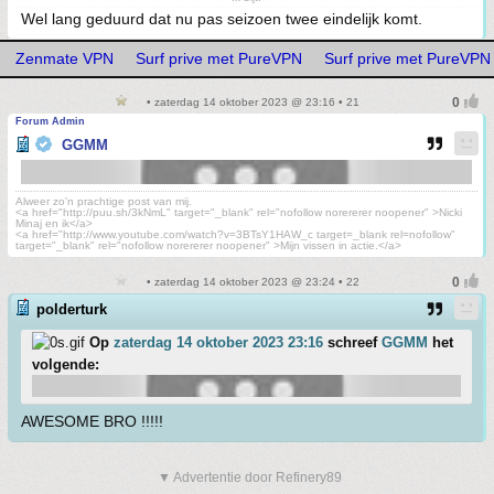
Wel lang geduurd dat nu pas seizoen twee eindelijk komt.
Zenmate VPN
Surf prive met PureVPN
Surf prive met PureVPN
• zaterdag 14 oktober 2023 @ 23:16 • 21
Forum Admin
GGMM
Alweer zo'n prachtige post van mij.
<a href="http://puu.sh/3kNmL" target="_blank" rel="nofollow norererer noopener" >Nicki
Minaj en ik</a>
<a href="http://www.youtube.com/watch?v=3BTsY1HAW_c target=_blank rel=nofollow"
target="_blank" rel="nofollow norererer noopener" >Mijn vissen in actie.</a>
• zaterdag 14 oktober 2023 @ 23:24 • 22
polderturk
Op
zaterdag 14 oktober 2023 23:16
schreef
GGMM
het
volgende:
AWESOME BRO !!!!!
▼ Advertentie door Refinery89