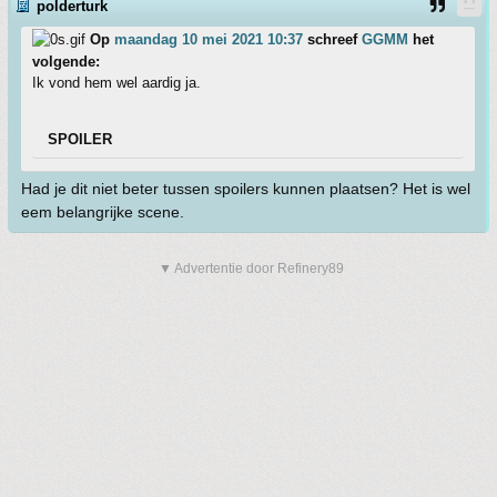
polderturk
Op
maandag 10 mei 2021 10:37
schreef
GGMM
het
volgende:
Ik vond hem wel aardig ja.
SPOILER
Had je dit niet beter tussen spoilers kunnen plaatsen? Het is wel
eem belangrijke scene.
▼ Advertentie door Refinery89