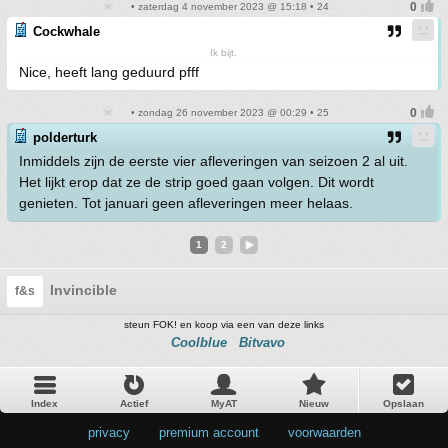
• zaterdag 4 november 2023 @ 15:18 • 24
Cockwhale
Ik bijt.
Nice, heeft lang geduurd pfff
• zondag 26 november 2023 @ 00:29 • 25
polderturk
Inmiddels zijn de eerste vier afleveringen van seizoen 2 al uit.
Het lijkt erop dat ze de strip goed gaan volgen. Dit wordt
genieten. Tot januari geen afleveringen meer helaas.
1
2
Invincible
f&s
steun FOK! en koop via een van deze links
Coolblue
Bitvavo
Index
Actief
MyAT
Nieuw
Opslaan
privacy
•
premium account
•
voorwaarden