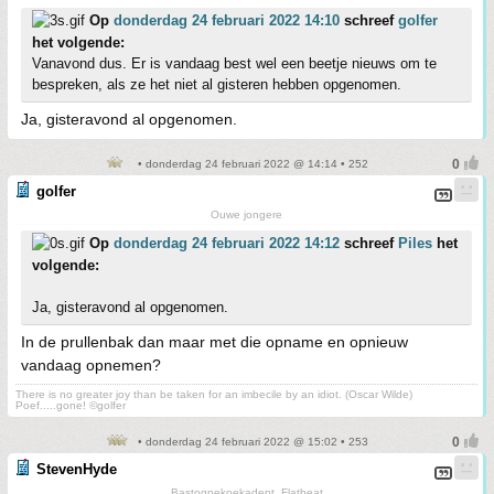
Op
donderdag 24 februari 2022 14:10
schreef
golfer
het volgende:
Vanavond dus. Er is vandaag best wel een beetje nieuws om te
bespreken, als ze het niet al gisteren hebben opgenomen.
Ja, gisteravond al opgenomen.
• donderdag 24 februari 2022 @ 14:14 • 252
golfer
Ouwe jongere
Op
donderdag 24 februari 2022 14:12
schreef
Piles
het
volgende:
Ja, gisteravond al opgenomen.
In de prullenbak dan maar met die opname en opnieuw
vandaag opnemen?
There is no greater joy than be taken for an imbecile by an idiot. (Oscar Wilde)
Poef.....gone! ©golfer
• donderdag 24 februari 2022 @ 15:02 • 253
StevenHyde
Bastognekoekadept, Flatbeat