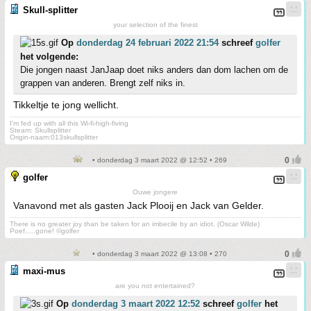
Skull-splitter
your selection of the finest
Op
donderdag 24 februari 2022 21:54
schreef
golfer
het volgende:
Die jongen naast JanJaap doet niks anders dan dom lachen om de
grappen van anderen. Brengt zelf niks in.
Tikkeltje te jong wellicht.
I'm fed up with all this Wi-fi-high-fiving
Steam: Skullsplitter
Origin-naam:013skullsplitter
• donderdag 3 maart 2022 @ 12:52 • 269
golfer
Ouwe jongere
Vanavond met als gasten Jack Plooij en Jack van Gelder.
There is no greater joy than be taken for an imbecile by an idiot. (Oscar Wilde)
Poef.....gone! ©golfer
• donderdag 3 maart 2022 @ 13:08 • 270
maxi-mus
are you not entertained?
Op
donderdag 3 maart 2022 12:52
schreef
golfer
het