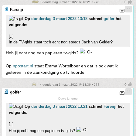
• donderdag 3 maart 2022 @ 13:21 • 273
Farenji
Op
donderdag 3 maart 2022 13:18
schreef
golfer
het
volgende:
[..]
In de TV-gids staat toch echt nog steeds Jack van Gelder?
Heb jij echt nog een papieren tv-gids?
Op
npostart.nl
staat Emma Wortelboer en dat is ook wat ik
gisteren in de aankondiging op tv hoorde.
• donderdag 3 maart 2022 @ 13:36 • 274
golfer
Ouwe jongere
Op
donderdag 3 maart 2022 13:21
schreef
Farenji
het
volgende:
[..]
Heb jij echt nog een papieren tv-gids?