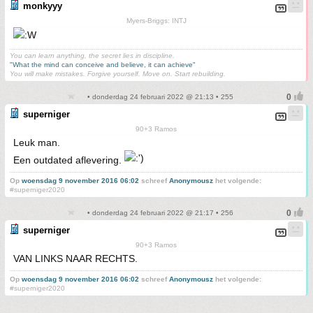
monkyyy
Myers-Briggs: INTJ
You can learn anything, the secret lies in discipline.
"What the mind can conceive and believe, it can achieve"
You will make mistakes. Forgive yourself. Move on. Start rebuilding.
• donderdag 24 februari 2022 @ 21:13 • 255
superniger
90+3 Ramos
Leuk man.
Een outdated aflevering.
Op
woensdag 9 november 2016 06:02
schreef
Anonymousz
het volgende:
#superniger2020
• donderdag 24 februari 2022 @ 21:17 • 256
superniger
90+3 Ramos
VAN LINKS NAAR RECHTS.
Op
woensdag 9 november 2016 06:02
schreef
Anonymousz
het volgende:
#superniger2020