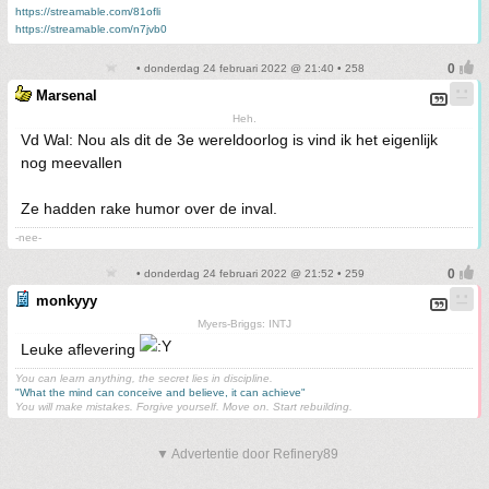
https://streamable.com/81ofli
https://streamable.com/n7jvb0
• donderdag 24 februari 2022 @ 21:40 • 258
Marsenal
Heh.
Vd Wal: Nou als dit de 3e wereldoorlog is vind ik het eigenlijk
nog meevallen
Ze hadden rake humor over de inval.
-nee-
• donderdag 24 februari 2022 @ 21:52 • 259
monkyyy
Myers-Briggs: INTJ
Leuke aflevering
You can learn anything, the secret lies in discipline.
"What the mind can conceive and believe, it can achieve"
You will make mistakes. Forgive yourself. Move on. Start rebuilding.
▼ Advertentie door Refinery89