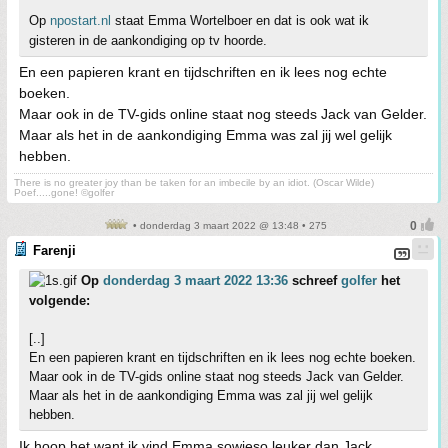
Op
npostart.nl
staat Emma Wortelboer en dat is ook wat ik
gisteren in de aankondiging op tv hoorde.
En een papieren krant en tijdschriften en ik lees nog echte
boeken.
Maar ook in de TV-gids online staat nog steeds Jack van Gelder.
Maar als het in de aankondiging Emma was zal jij wel gelijk
hebben.
There is no greater joy than be taken for an imbecile by an idiot. (Oscar Wilde)
Poef.....gone! ©golfer
• donderdag 3 maart 2022 @ 13:48 • 275
Farenji
Op
donderdag 3 maart 2022 13:36
schreef
golfer
het
volgende:
[..]
En een papieren krant en tijdschriften en ik lees nog echte boeken.
Maar ook in de TV-gids online staat nog steeds Jack van Gelder.
Maar als het in de aankondiging Emma was zal jij wel gelijk
hebben.
Ik hoop het want ik vind Emma sowieso leuker dan Jack.