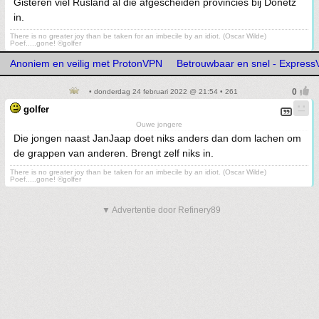
Gisteren viel Rusland al die afgescheiden provincies bij Donetz
in.
There is no greater joy than be taken for an imbecile by an idiot. (Oscar Wilde)
Poef.....gone! ©golfer
Anoniem en veilig met ProtonVPN
Betrouwbaar en snel - Expres
• donderdag 24 februari 2022 @ 21:54 • 261
golfer
Ouwe jongere
Die jongen naast JanJaap doet niks anders dan dom lachen om
de grappen van anderen. Brengt zelf niks in.
There is no greater joy than be taken for an imbecile by an idiot. (Oscar Wilde)
Poef.....gone! ©golfer
▼ Advertentie door Refinery89