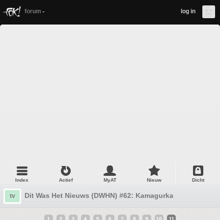
forum
log in
Index
Actief
MyAT
Nieuw
Dicht
Dit Was Het Nieuws (DWHN) #62: Kamagurka
tv
1
2
3
4
5
6
7
8
9
10
11