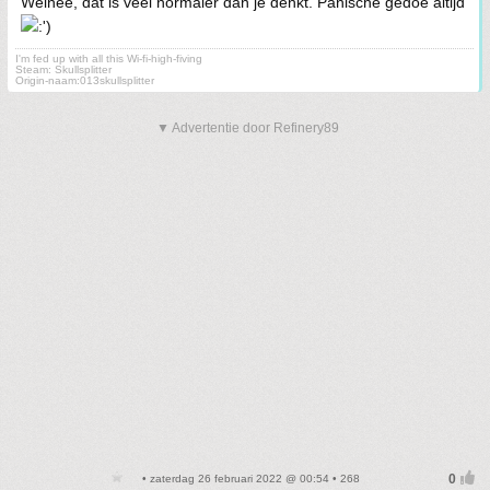
Welnee, dat is veel normaler dan je denkt. Panische gedoe altijd
I'm fed up with all this Wi-fi-high-fiving
Steam: Skullsplitter
Origin-naam:013skullsplitter
▼ Advertentie door Refinery89
• zaterdag 26 februari 2022 @ 00:54 • 268