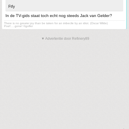
Ftfy
In de TV-gids staat toch echt nog steeds Jack van Gelder?
There is no greater joy than be taken for an imbecile by an idiot. (Oscar Wilde)
Poef.....gone! ©golfer
▼ Advertentie door Refinery89