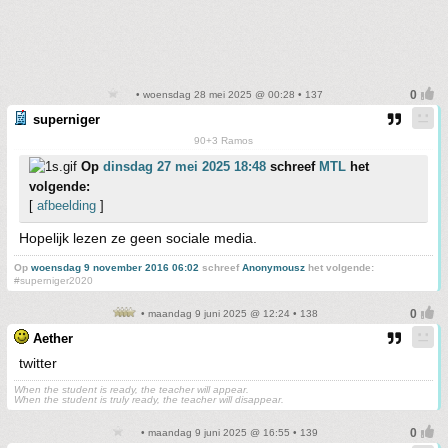
• woensdag 28 mei 2025 @ 00:28 • 137
superniger
90+3 Ramos
Op
dinsdag 27 mei 2025 18:48
schreef
MTL
het
volgende:
[
afbeelding
]
Hopelijk lezen ze geen sociale media.
Op
woensdag 9 november 2016 06:02
schreef
Anonymousz
het volgende:
#superniger2020
• maandag 9 juni 2025 @ 12:24 • 138
Aether
twitter
When the student is ready, the teacher will appear.
When the student is truly ready, the teacher will disappear.
• maandag 9 juni 2025 @ 16:55 • 139