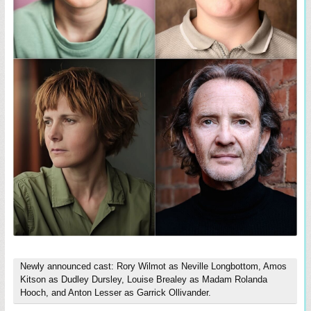
Newly announced cast: Rory Wilmot as Neville Longbottom, Amos
Kitson as Dudley Dursley, Louise Brealey as Madam Rolanda
Hooch, and Anton Lesser as Garrick Ollivander.