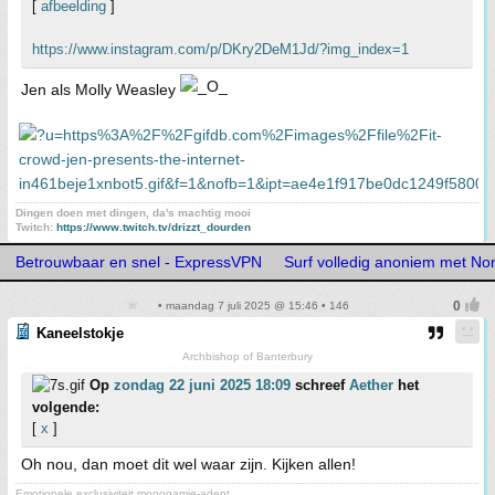
[
afbeelding
]
https://www.instagram.com/p/DKry2DeM1Jd/?img_index=1
Jen als Molly Weasley
Dingen doen met dingen, da's machtig mooi
Twitch:
https://www.twitch.tv/drizzt_dourden
Betrouwbaar en snel - ExpressVPN
Surf volledig anoniem met N
• maandag 7 juli 2025 @ 15:46 • 146
Kaneelstokje
Archbishop of Banterbury
Op
zondag 22 juni 2025 18:09
schreef
Aether
het
volgende:
[
x
]
Oh nou, dan moet dit wel waar zijn. Kijken allen!
Emotionele exclusiviteit monogamie-adept