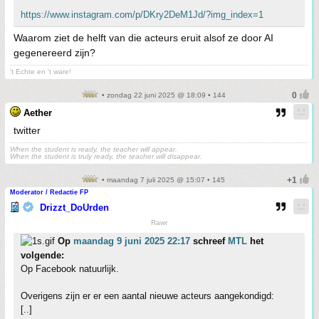
https://www.instagram.com/p/DKry2DeM1Jd/?img_index=1
Waarom ziet de helft van die acteurs eruit alsof ze door AI
gegenereerd zijn?
't Echte en 't ware!
• zondag 22 juni 2025 @ 18:09 • 144
Aether
twitter
When the student is ready, the teacher will appear.
When the student is truly ready, the teacher will disappear.
• maandag 7 juli 2025 @ 15:07 • 145
Moderator / Redactie FP
Drizzt_DoUrden
Rawr
Op
maandag 9 juni 2025 22:17
schreef
MTL
het
volgende:
Op Facebook natuurlijk.
Overigens zijn er er een aantal nieuwe acteurs aangekondigd:
[..]