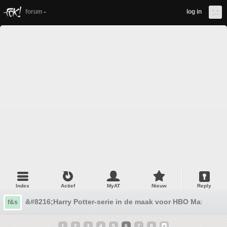
forum
log in
Index
Actief
MyAT
Nieuw
Reply
&#8216;Harry Potter-serie in de maak voor HBO Max&#821
f&s
1
2
3
4
5
6
7
8