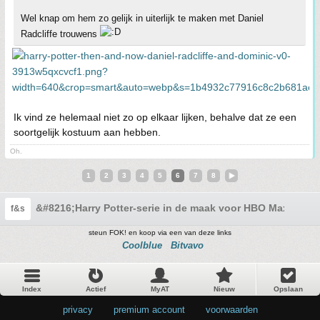
Wel knap om hem zo gelijk in uiterlijk te maken met Daniel
Radcliffe trouwens
Ik vind ze helemaal niet zo op elkaar lijken, behalve dat ze een
soortgelijk kostuum aan hebben.
Oh.
1
2
3
4
5
6
7
8
&#8216;Harry Potter-serie in de maak voor HBO Max&#821
f&s
steun FOK! en koop via een van deze links
Coolblue
Bitvavo
Index
Actief
MyAT
Nieuw
Opslaan
privacy
•
premium account
•
voorwaarden