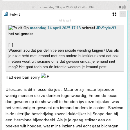
• maandag 28 april 2025 @ 22:40 • 134
Fok-it
All is well
Op
maandag 14 april 2025 17:13
schreef
JR-Style-93
het volgende:
[..]
Waarom zou dat per definitie een raciale wending krijgen? Dus als
je ruzie hebt met iemand met een andere huidskleur komt dat ook
meteen voort uit racisme of is dat gewoon omdat je iemand niet
mag? Het gaat toch om de intentie waarom je iemand pest.
Had een ban sorry
Uiteraard is dit in essentie juist. Maar er zijn maar bijzonder
weinig mensen die zo denken tegenwoordig, En om de focus
dan gewoon op de show zelf te houden ipv deze bijzaken was
het verstandiger geweest om iemand anders te casten. Sowieso
is de uiterlijke beschrijving zoveel duidelijker bij Snape dan bij
een Hermione bijvoorbeeld. Als je je graag strikter aan de
boeken wilt houden, wat mijns inziens wel echt gaat bijdragen