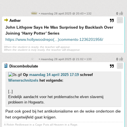
• maandag 28 april 2025 @ 20:43 • 132
Aether
John Lithgow Says He Was Surprised by Backlash Over
Joining ‘Harry Potter’ Series
https://www.hollywoodrepo(...)comments-1236201956/
When the student is ready, the teacher will appear.
When the student is truly ready, the teacher will disappear.
• maandag 28 april 2025 @ 21:02 • 133
Discombobulate
Op
maandag 14 april 2025 17:19
schreef
Wienerschnitzels
het volgende:
[..]
Eindelijk aandacht voor het problematische elven slavernij
probleem in Hogwarts.
Past ook goed bij het antikolonialisme en de woke ondertoon die
het ongetwijfeld gaat krijgen.
A Robin Redbreast in a Cage Puts all Heaven in a Rage.