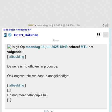
• maandag 14 juli 2025 @ 19:15 • 148
Moderator / Redactie FP
Drizzt_DoUrden
Rawr
Op
maandag 14 juli 2025 18:49
schreef
MTL
het
volgende:
[
afbeelding
]
De serie is nu officieel in productie.
Ook nog wat nieuwe cast is aangekondigd:
[
afbeelding
]
[..]
En nog meer belangrijke lui:
[..]