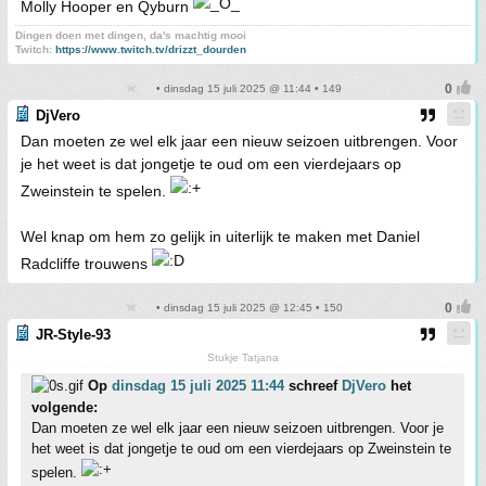
Molly Hooper en Qyburn
Dingen doen met dingen, da's machtig mooi
Twitch:
https://www.twitch.tv/drizzt_dourden
• dinsdag 15 juli 2025 @ 11:44 • 149
DjVero
Dan moeten ze wel elk jaar een nieuw seizoen uitbrengen. Voor
je het weet is dat jongetje te oud om een vierdejaars op
Zweinstein te spelen.
Wel knap om hem zo gelijk in uiterlijk te maken met Daniel
Radcliffe trouwens
• dinsdag 15 juli 2025 @ 12:45 • 150
JR-Style-93
Stukje Tatjana
Op
dinsdag 15 juli 2025 11:44
schreef
DjVero
het
volgende:
Dan moeten ze wel elk jaar een nieuw seizoen uitbrengen. Voor je
het weet is dat jongetje te oud om een vierdejaars op Zweinstein te
spelen.