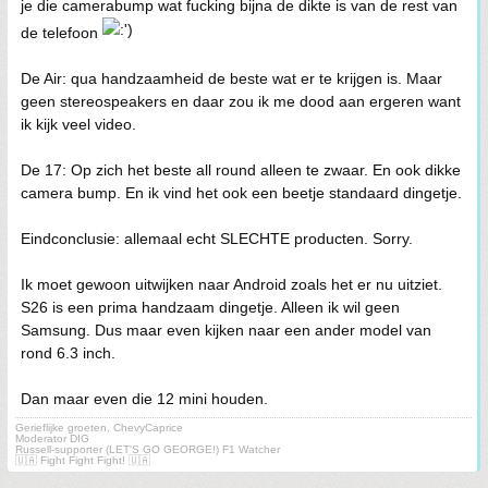
je die camerabump wat fucking bijna de dikte is van de rest van
de telefoon
De Air: qua handzaamheid de beste wat er te krijgen is. Maar
geen stereospeakers en daar zou ik me dood aan ergeren want
ik kijk veel video.
De 17: Op zich het beste all round alleen te zwaar. En ook dikke
camera bump. En ik vind het ook een beetje standaard dingetje.
Eindconclusie: allemaal echt SLECHTE producten. Sorry.
Ik moet gewoon uitwijken naar Android zoals het er nu uitziet.
S26 is een prima handzaam dingetje. Alleen ik wil geen
Samsung. Dus maar even kijken naar een ander model van
rond 6.3 inch.
Dan maar even die 12 mini houden.
Gerieflijke groeten, ChevyCaprice
Moderator DIG
Russell-supporter (LET'S GO GEORGE!) F1 Watcher
🇺🇦 Fight Fight Fight! 🇺🇦