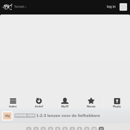
forum
log in
Index
Actief
MyAT
Nieuw
Reply
1-2-3 lenzen voor de liefhebbers
dig
IPHONE #309
1
2
3
4
5
6
7
8
9
10
11