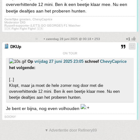
oververhittende 12 mini. Ben ik een beetje klaar mee. Nu een
beetje dealtjes aan het proberen hunten.
Gerieflijke groeten, ChevyCaprice
Moderator DIG
Russell-supporter (LET'S GO GEORGE!) F1 Watcher
🇺🇦 Fight Fight Fight! 🇺🇦
• zaterdag 28 juni 2025 @ 00:18 • 253
DKUp
ON TOUR
Op
vrijdag 27 juni 2025 23:05
schreef
ChevyCaprice
het volgende:
[..]
Klopt, maar ja moet de hele zomer nog door met die
oververhittende 12 mini. Ben ik een beetje klaar mee. Nu een
beetje dealtjes aan het proberen hunten.
Je bent er bijna, nog even volhouden
SOONY
▼ Advertentie door Refinery89