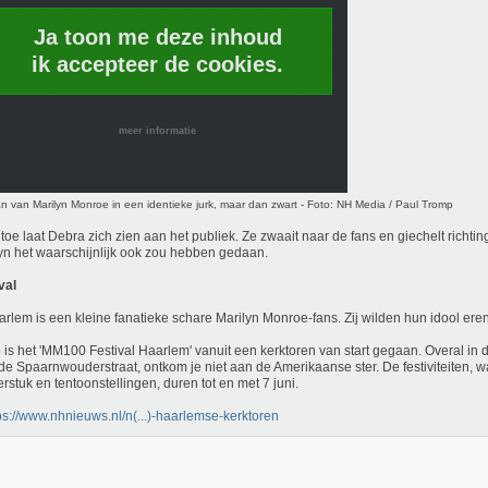
Ja toon me deze inhoud
ik accepteer de cookies.
meer informatie
n van Marilyn Monroe in een identieke jurk, maar dan zwart - Foto: NH Media / Paul Tromp
 toe laat Debra zich zien aan het publiek. Ze zwaait naar de fans en giechelt richti
yn het waarschijnlijk ook zou hebben gedaan.
val
arlem is een kleine fanatieke schare Marilyn Monroe-fans. Zij wilden hun idool eren
 is het 'MM100 Festival Haarlem' vanuit een kerktoren van start gegaan. Overal in 
de Spaarnwouderstraat, ontkom je niet aan de Amerikaanse ster. De festiviteiten, 
erstuk en tentoonstellingen, duren tot en met 7 juni.
ps://www.nhnieuws.nl/n(...)-haarlemse-kerktoren