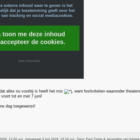
e externe inhoud weer te geven is het
lijk dat je toestemming geeft voor het
 van tracking en social mediacookies.
a toon me deze inhoud
 accepteer de cookies.
meer informatie
at alles nu voorbij is heeft het mis
, want festiviteiten waaronder theate
voort tot en met 7 juni!
ijne dag toegewenst!
 2026, 12.00 uur · Aangepast 3 juni 2026, 15.24 uur · Door: Paul Tromp & Jacqueline van Kamp