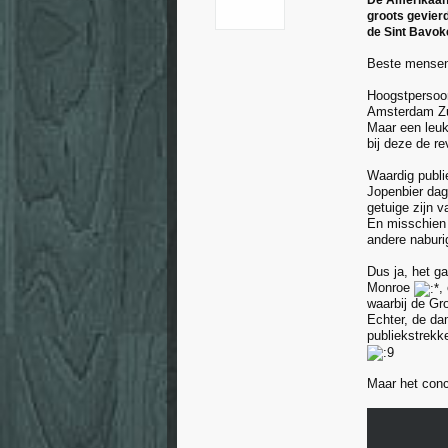
De Amerikaans
groots gevier
de Sint Bavok
Beste mense
Hoogstpersoon
Amsterdam Z
Maar een leuk
bij deze de r
Waardig publi
Jopenbier dag
getuige zijn 
En misschien 
andere naburi
Dus ja, het ga
Monroe
,
waarbij de Gro
Echter, de da
publiekstrekk
Maar het conc