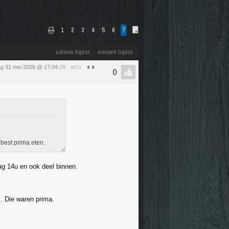
1
2
3
4
5
6
7
actieve topics
nieuwe topics
g 31 mei 2026 @ 17:04
:29
#151
best prima eten.
g 14u en ook deel binnen.
. Die waren prima.