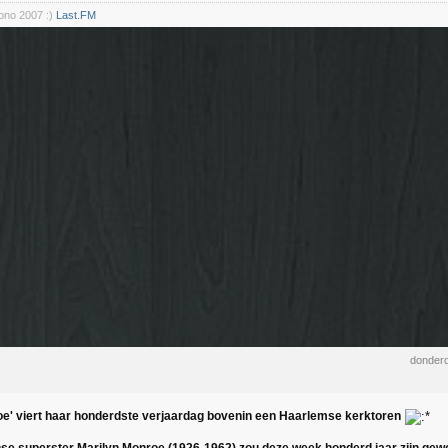
rono 2007 :)
Last.FM
donderd
oe' viert haar honderdste verjaardag bovenin een Haarlemse kerktoren