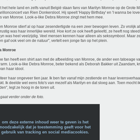
t het hele land en zelfs vanuit België staan fans van Marilyn Monroe op de Grote Ma
arillonconcert van Rien Donkersloot. Hij speelt 'Happy Birthday' en 'I wanna be lov
es van Monroe. Look-a-like Debra Monroe zingt met hem mee.
yn Monroe stierf al op haar zesendertigste na een zeer bewogen leven. Zo vrolijk al
rustig was haar innerlijke wereld. Hoe kort ze ook heeft geleefd, ze heeft nog stee
lyn was heel veelzijdig. Veel mensen kennen haar alleen als sekssymbool. Maar ze
en gaf ook veel om de natuur", vertelt een jonge fan op het plein.
a Monroe
e fan heeft een shirt aan met de afbeelding van Monroe, de ander een tatoeage v
arm. Look-a-like Debra Monroe, beter bekend als Deborah Bakker uit Zaandam, kru
van haar idool.
miteer haar ongeveer tien jaar. Ik ben fan vanaf mijn zestiende en haar levensverhaa
kt. Ik deelde wel eens foto's van mezelf als Marilyn en dat sloeg aan. Toen mocht i
den", legt ze hoog in de toren uit.
 gaat verder onder de foto.
om deze externe inhoud weer te geven is het
noodzakelijk dat je toestemming geeft voor het
gebruik van tracking en social mediacookies.