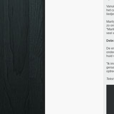
Vanui
het c
liedj
Maril
zo on
"Mari
veel 
Debr
De en
onder
huid 
"Ik i
geraa
optre
Tekst