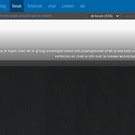
log
forum
fotoboek
chat
zoeken
dm
om een gratis account aan te maken
.
 op je eigen stad, wil je graag ervaringen delen met plaatsgenoten of wil je wat kwijt 
verhuizen en zoek je info over je nieuwe woonplaa