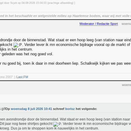
zigd door Scjvb op 04-06-2026 15:04
:03
(prachtige afbeelding) ]
oed in het beschaafde en welgestelde milieu op Haarlemse bodem, waar wij met volle 
Moderator / Redactie Sport
woensd
drondje door de binnenstad. Wat staat er een hoop leeg (van station naar ein
 gekocht
. Verder lever ik mn economische bijdrage vooral op de markt of
ijks in het centrum.
r geleden was het nog goed vol.
r nu goed bij, toen ik daar in mei doorheen liep. Schalkwijk kijken we pas weer
rono 2007 :)
Last.FM
woensd
Op
woensdag 8 juli 2026 10:41
schreef
borisz
het volgende:
een avondrondje door de binnenstad. Wat staat er een hoop leeg (van station naar 
 Dit jaar nog twee shirtjes gekocht
. Verder lever ik mn economische bijdrage v
 kroeg. Dus ja om te shoppen kom ik nauwelijks in het centrum.