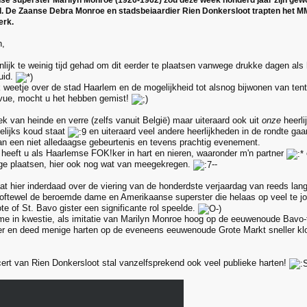
e superster Marilyn Monroe (1926-1962) zou deze week honderd jaar zijn gewo
d. De Zaanse Debra Monroe en stadsbeiaardier Rien Donkersloot trapten het MM
erk.
n,
lijk te weinig tijd gehad om dit eerder te plaatsen vanwege drukke dagen als 
uid.
 weetje over de stad Haarlem en de mogelijkheid tot alsnog bijwonen van tent
evue, mocht u het hebben gemist!
ek van heinde en verre (zelfs vanuit België) maar uiteraard ook uit
onze
heerli
elijks koud staat
en uiteraard veel andere heerlijkheden in de rondte ga
van een niet alledaagse gebeurtenis en tevens prachtig evenement.
heeft u als Haarlemse FOK!ker in hart en nieren, waaronder m'n partner
ge plaatsen, hier ook nog wat van meegekregen.
--
at hier inderdaad over de viering van de honderdste verjaardag van reeds lang
 oftewel de beroemde dame en Amerikaanse superster die helaas op veel te jo
te of St. Bavo gister een significante rol speelde.
me in kwestie, als imitatie van Marilyn Monroe hoog op de eeuwenoude Bavo-
er en deed menige harten op de eveneens eeuwenoude Grote Markt sneller klo
ert van Rien Donkersloot stal vanzelfsprekend ook veel publieke harten!