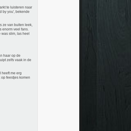
rkt te luisteren naar
ed by you', bekende
s ze van buiten leek,
ds enorm veel fans.
 was slim, las heel
an haar op de
ipt zelfs vaak in de
l heeft me erg
k op feestjes komen