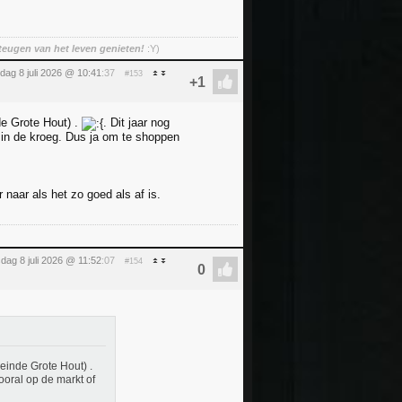
teugen van het leven genieten!
:Y)
ag 8 juli 2026 @ 10:41
:37
#153
de Grote Hout) .
. Dit jaar nog
 in de kroeg. Dus ja om te shoppen
 naar als het zo goed als af is.
ag 8 juli 2026 @ 11:52
:07
#154
einde Grote Hout) .
ooral op de markt of