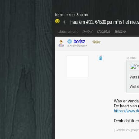
Index
»
stad & streek
Haarlem #11: €4500 per m² is het nie
abonnement
Unibet
Coolblue
Bitvavo
borisz
Keurmeester
quote:
Was l
Wel e
Was er vandaa
De kaart van n
https://www.d
Denk dat ik e
[ Bericht 7% gewijz