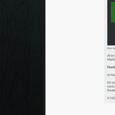
Een fa
Af en
Maril
Festi
In Ha
En zo
rond 
theat
©
htt