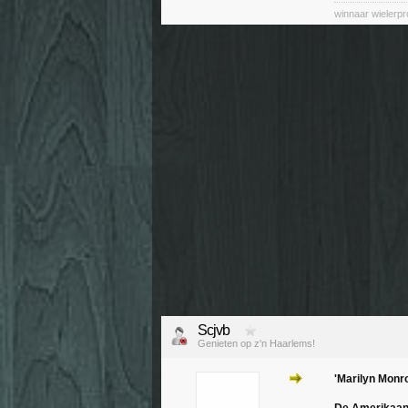
winnaar wielerp
Scjvb
Genieten op z'n Haarlems!
'Marilyn Monr