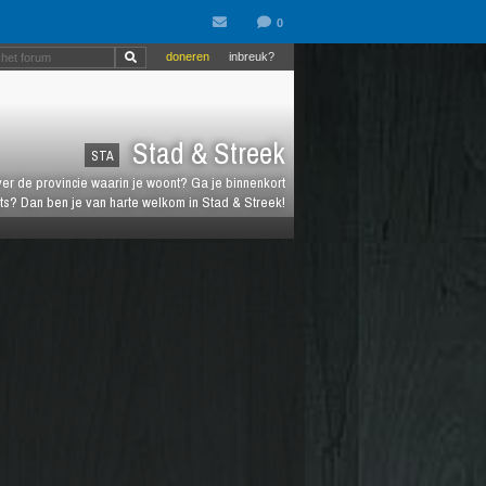
doneren
inbreuk?
Stad & Streek
STA
over de provincie waarin je woont? Ga je binnenkort
ts? Dan ben je van harte welkom in Stad & Streek!