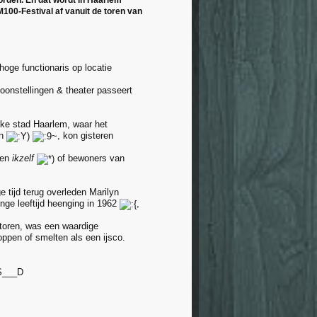
rden. En dat wordt in Haarlem
100-Festival af vanuit de toren van
hoge functionaris op locatie
oonstellingen & theater passeert
jke stad Haarlem, waar het
an
, kon gisteren
en
ikzelf
of bewoners van
e tijd terug overleden Marilyn
nge leeftijd heenging in 1962
,
toren, was een waardige
ppen of smelten als een ijsco.