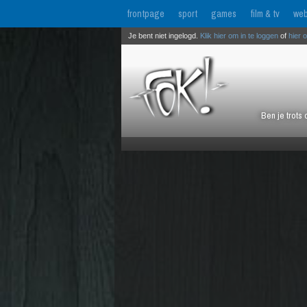
frontpage
sport
games
film & tv
web
Je bent niet ingelogd.
Klik hier om in te loggen
of
hier 
Ben je trots