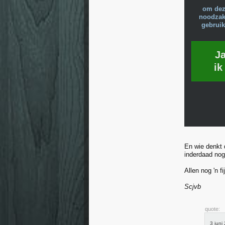
om dez
noodzake
gebruik
J
ik
En wie denkt d
inderdaad nog 
Allen nog 'n f
Scjvb
quote:
3 juni