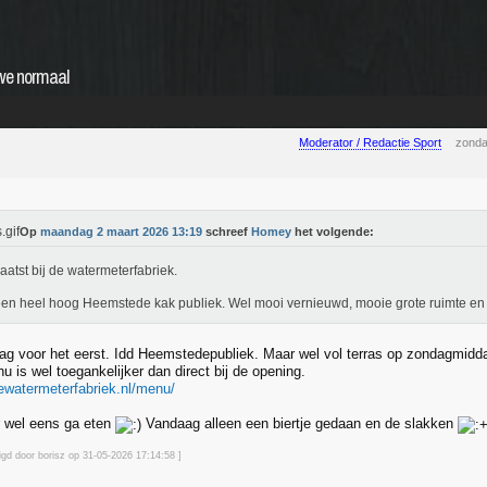
uwe normaal
Moderator / Redactie Sport
zonda
Op
maandag 2 maart 2026 13:19
schreef
Homey
het volgende:
aatst bij de watermeterfabriek.
en heel hoog Heemstede kak publiek. Wel mooi vernieuwd, mooie grote ruimte en 
g voor het eerst. Idd Heemstedepubliek. Maar wel vol terras op zondagmidda
u is wel toegankelijker dan direct bij de opening.
ewatermeterfabriek.nl/menu/
r wel eens ga eten
Vandaag alleen een biertje gedaan en de slakken
igd door borisz op 31-05-2026 17:14
:58
]