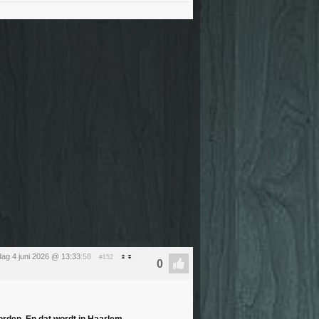
ag 4 juni 2026 @ 13:33
:58
#152