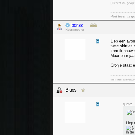
[ Bericht 0% gewij
-Het leven is g
borisz
Keurmeester
Liep een avon
twee shirtjes
kom ik nauwel
Maar paar jaa
Cronjé staat e
winnaar wielerp
Blues
quote:
Liep 
.
in de