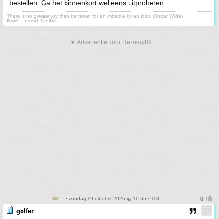
bestellen. Ga het binnenkort wel eens uitproberen.
There is no greater joy than be taken for an imbecile by an idiot. (Oscar Wilde)
Poef.....gone! ©golfer
▼ Advertentie door Refinery89
• zondag 19 oktober 2025 @ 10:55 • 118
golfer