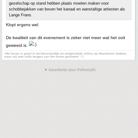
gezelschap op stand hebben plaats moeten maken voor
schobbejakken van boven het kanaal en wanstaltige artiesten als
Lange Frans.
Klopt ergens wel.
De kwaliteit van dit evenement is zeker niet meer wat het ooit
geweest is.
-Het leven is goed in het beschaafde en welgestelde milieu op Haarlemse bodem,
waar wij met volle teugen van het leven genieten!
:Y)
▼ Advertentie door Refinery89