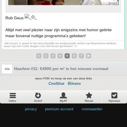
Rob Geus
Altijd met veel plezier naar zijn enigszins met humor getinte
maar bovenal nuttige programma's gekeken!
-Het leven is goed in het beschaafde en welgestelde milieu op Haarlemse bodem,
waar wij met volle teugen van het leven genieten!
:Y)
1
2
3
4
5
6
7
Haarlem #11: €4500 per m² is het nieuwe normaal
sta
steun FOK! en koop via een van deze links
Coolblue
Bitvavo
Index
Actief
MyAT
Nieuw
Opslaan
privacy
•
premium account
•
voorwaarden