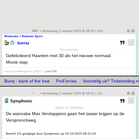
• donderdag 2 oktober 2025 @ 06:52 • 110
Moderator / Redactie Sport
borisz
Keurmeester
Gefeliciteerd Haarlem met 30 als het nieuwe normaal.
Mooie stap.
winnaar wielerprono 2007 :)
Last.FM
Bunq - bank of the free
ProFerries
Voordelig uit? Ticketveiling.n
• donderdag 2 oktober 2025 @ 08:12 • 111
Symphonic
Sijsjes en Drijfsijsjes
De wannabe Max Verstappens gaan het zwaar krijgen op de
Verspronckweg.
Bericht 1% gewijzigd door Symphonic op 02-10-2025 08:21:03