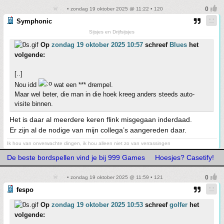
• zondag 19 oktober 2025 @ 11:22 • 120
Symphonic
Sijsjes en Drijfsijsjes
Op
zondag 19 oktober 2025 10:57
schreef
Blues
het
volgende:
[..]
Nou idd
wat een *** drempel.
Maar wel beter, die man in die hoek kreeg anders steeds auto-
visite binnen.
Het is daar al meerdere keren flink misgegaan inderdaad.
Er zijn al de nodige van mijn collega’s aangereden daar.
Ik hou van onverwachte dingen, ik hou alleen niet zo van verrassingen
De beste bordspellen vind je bij 999 Games
Hoesjes? Casetify!
• zondag 19 oktober 2025 @ 11:59 • 121
fespo
Op
zondag 19 oktober 2025 10:53
schreef
golfer
het
volgende: