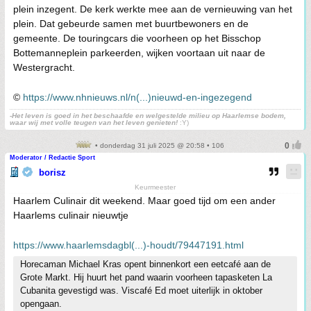
plein inzegent. De kerk werkte mee aan de vernieuwing van het
plein. Dat gebeurde samen met buurtbewoners en de
gemeente. De touringcars die voorheen op het Bisschop
Bottemanneplein parkeerden, wijken voortaan uit naar de
Westergracht.
©
https://www.nhnieuws.nl/n(...)nieuwd-en-ingezegend
-Het leven is goed in het beschaafde en welgestelde milieu op Haarlemse bodem,
waar wij met volle teugen van het leven genieten!
:Y)
• donderdag 31 juli 2025 @ 20:58 • 106
Moderator / Redactie Sport
borisz
Keurmeester
Haarlem Culinair dit weekend. Maar goed tijd om een ander
Haarlems culinair nieuwtje
https://www.haarlemsdagbl(...)-houdt/79447191.html
Horecaman Michael Kras opent binnenkort een eetcafé aan de
Grote Markt. Hij huurt het pand waarin voorheen tapasketen La
Cubanita gevestigd was. Viscafé Ed moet uiterlijk in oktober
opengaan.