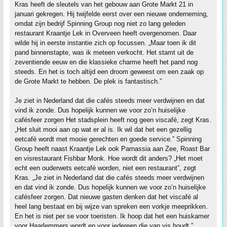
Kras heeft de sleutels van het gebouw aan Grote Markt 21 in
januari gekregen. Hij twijfelde eerst over een nieuwe onderneming,
omdat zijn bedrijf Spinning Group nog niet zo lang geleden
restaurant Kraantje Lek in Overveen heeft overgenomen. Daar
wilde hij in eerste instantie zich op focussen. „Maar toen ik dit
pand binnenstapte, was ik meteen verkocht. Het stamt uit de
zeventiende eeuw en die klassieke charme heeft het pand nog
steeds. En het is toch altijd een droom geweest om een zaak op
de Grote Markt te hebben. De plek is fantastisch.”
Je ziet in Nederland dat die cafés steeds meer verdwijnen en dat
vind ik zonde. Dus hopelijk kunnen we voor zo’n huiselijke
cafésfeer zorgen Het stadsplein heeft nog geen viscafé, zegt Kras.
„Het sluit mooi aan op wat er al is. Ik wil dat het een gezellig
eetcafé wordt met mooie gerechten en goede service.” Spinning
Group heeft naast Kraantje Lek ook Parnassia aan Zee, Roast Bar
en visrestaurant Fishbar Monk. Hoe wordt dit anders? „Het moet
echt een ouderwets eetcafé worden, niet een restaurant”, zegt
Kras. „Je ziet in Nederland dat die cafés steeds meer verdwijnen
en dat vind ik zonde. Dus hopelijk kunnen we voor zo’n huiselijke
cafésfeer zorgen. Dat nieuwe gasten denken dat het viscafé al
heel lang bestaat en bij wijze van spreken een vorkje meeprikken.
En het is niet per se voor toeristen. Ik hoop dat het een huiskamer
voor Haarlemmers wordt en voor iedereen die van vis houdt.”