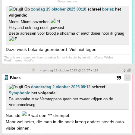
Ouwe jongere
Op
zondag 19 oktober 2025 09:18
schreef
borisz
het
volgende:
Moest Miami opzoeken
Holyland ook nog nooit geweest.
Beste adressen voor broodje shoarma of en/of doner hoor ik graag
Deze week Lokanta geprobeerd. Viel niet tegen.
There is no greater joy than be taken for an imbecile by an idiot. (Oscar Wilde)
Poef.....gone! ©golfer
• zondag 19 oktober 2025 @ 10:57 • 119
Blues
Op
donderdag 2 oktober 2025 08:12
schreef
Symphonic
het volgende:
De wannabe Max Verstappens gaan het zwaar krijgen op de
Verspronckweg.
Nou idd
wat een *** drempel.
Maar wel beter, die man in die hoek kreeg anders steeds auto-
visite binnen.