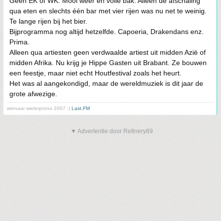
Geen EK of WK. Mooi weer en volle bak. Alleen de afschaling
qua eten en slechts één bar met vier rijen was nu net te weinig.
Te lange rijen bij het bier.
Bijprogramma nog altijd hetzelfde. Capoeria, Drakendans enz.
Prima.
Alleen qua artiesten geen verdwaalde artiest uit midden Azië of
midden Afrika. Nu krijg je Hippe Gasten uit Brabant. Ze bouwen
een feestje, maar niet echt Houtfestival zoals het heurt.
Het was al aangekondigd, maar de wereldmuziek is dit jaar de
grote afwezige.
winnaar wielerprono 2007 :)
Last.FM
▼ Advertentie door Refinery89