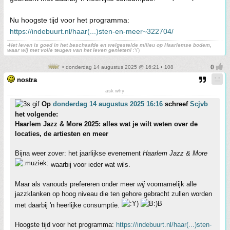
Nu hoogste tijd voor het programma:
https://indebuurt.nl/haar(...)sten-en-meer~322704/
-Het leven is goed in het beschaafde en welgestelde milieu op Haarlemse bodem,
waar wij met volle teugen van het leven genieten!
:Y)
• donderdag 14 augustus 2025 @ 16:21 • 108
nostra
ask why
Op
donderdag 14 augustus 2025 16:16
schreef
Scjvb
het volgende:
Haarlem Jazz & More 2025: alles wat je wilt weten over de
locaties, de artiesten en meer
Bijna weer zover: het jaarlijkse evenement
Haarlem Jazz & More
waarbij voor ieder wat wils.
Maar als vanouds prefereren onder meer
wij
voornamelijk alle
jazzklanken op hoog niveau die ten gehore gebracht zullen worden
met daarbij 'n heerlijke consumptie.
Hoogste tijd voor het programma:
https://indebuurt.nl/haar(...)sten-