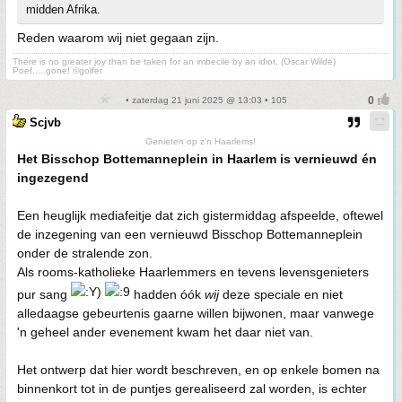
midden Afrika.
Reden waarom wij niet gegaan zijn.
There is no greater joy than be taken for an imbecile by an idiot. (Oscar Wilde)
Poef.....gone! ©golfer
• zaterdag 21 juni 2025 @ 13:03 • 105
Scjvb
Genieten op z'n Haarlems!
Het Bisschop Bottemanneplein in Haarlem is vernieuwd én
ingezegend
Een heuglijk mediafeitje dat zich gistermiddag afspeelde, oftewel
de inzegening van een vernieuwd Bisschop Bottemanneplein
onder de stralende zon.
Als rooms-katholieke Haarlemmers en tevens levensgenieters
pur sang
hadden óók
wij
deze speciale en niet
alledaagse gebeurtenis gaarne willen bijwonen, maar vanwege
'n geheel ander evenement kwam het daar niet van.
Het ontwerp dat hier wordt beschreven, en op enkele bomen na
binnenkort tot in de puntjes gerealiseerd zal worden, is echter