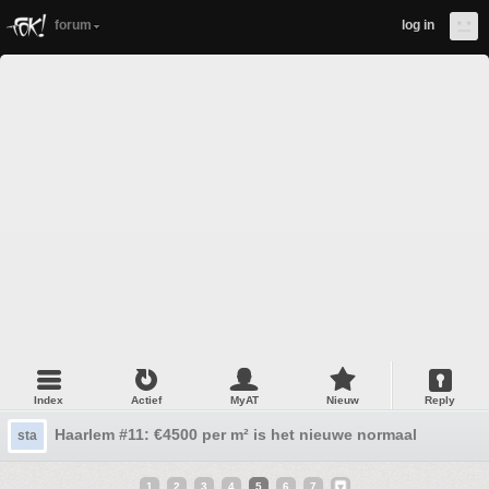
forum
log in
Index
Actief
MyAT
Nieuw
Reply
Haarlem #11: €4500 per m² is het nieuwe normaal
sta
1
2
3
4
5
6
7