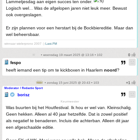
Lammetjesdag aan eigen succes ten onder.
Logisch wel... Was de afgelopen jaren niet leuk meer. Bewust
ook overgeslagen.
Er zijn plannen voor een herstart bij de Bockbiereditie. Maar dan
wel beheersbaar.
winnaar wielerprono 2007 :)
Last.FM
• woensdag 19 maart 2025 @ 13:16 • 102
fespo
heeft iemand een tip om te kickboxen in Haarlem
noord
?
• zondag 15 juni 2025 @ 20:43 • 103
Moderator / Redactie Sport
borisz
Keurmeester
Was buurten bij het Houtfestival. Ik hou er wel van. Kleinschalig.
Geen hekken. Alleen al 40 jaar hetzelfde. Dat is zowel positief
als negatief te benaderen. Incluis die achterban. Alleen dit jaar
een afgeschaalde editie.