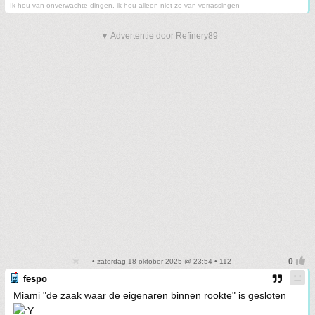
Ik hou van onverwachte dingen, ik hou alleen niet zo van verrassingen
▼ Advertentie door Refinery89
• zaterdag 18 oktober 2025 @ 23:54 • 112
fespo
Miami "de zaak waar de eigenaren binnen rookte" is gesloten