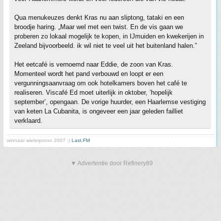
Qua menukeuzes denkt Kras nu aan sliptong, tataki en een
broodje haring. „Maar wel met een twist. En de vis gaan we
proberen zo lokaal mogelijk te kopen, in IJmuiden en kwekerijen in
Zeeland bijvoorbeeld. ik wil niet te veel uit het buitenland halen.”
Het eetcafé is vernoemd naar Eddie, de zoon van Kras.
Momenteel wordt het pand verbouwd en loopt er een
vergunningsaanvraag om ook hotelkamers boven het café te
realiseren. Viscafé Ed moet uiterlijk in oktober, ’hopelijk
september’, opengaan. De vorige huurder, een Haarlemse vestiging
van keten La Cubanita, is ongeveer een jaar geleden failliet
verklaard.
winnaar wielerprono 2007 :)
Last.FM
▼ Advertentie door Refinery89