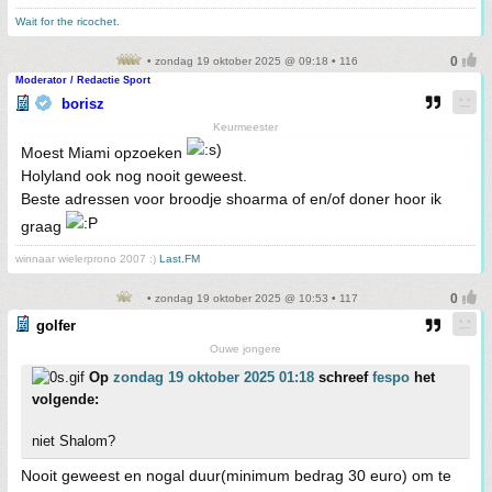
Wait for the ricochet.
• zondag 19 oktober 2025 @ 09:18 • 116
Moderator / Redactie Sport
borisz
Keurmeester
Moest Miami opzoeken
Holyland ook nog nooit geweest.
Beste adressen voor broodje shoarma of en/of doner hoor ik
graag
winnaar wielerprono 2007 :)
Last.FM
• zondag 19 oktober 2025 @ 10:53 • 117
golfer
Ouwe jongere
Op
zondag 19 oktober 2025 01:18
schreef
fespo
het
volgende:
niet Shalom?
Nooit geweest en nogal duur(minimum bedrag 30 euro) om te