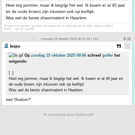
Heel erg jammer, maar ik begrijp het wel. Ik kwam er al 40 jaar
en de oude broers zijn intussen ook op leeftijd.
Was wel de beste shaormatent in Haarlem.
There is no greater joy than be taken for an imbecile by an idiot. (Oscar Wilde)
Poef.....gone! ©golfer
• zondag 19 oktober 2025 @ 01:18 • 114
fespo
Op
zondag 19 oktober 2025 00:06
schreef
golfer
het
volgende:
[..]
Heel erg jammer, maar ik begrijp het wel. Ik kwam er al 40 jaar en
de oude broers zijn intussen ook op leeftijd.
Was wel de beste shaormatent in Haarlem.
niet Shalom?
▼ Advertentie door Refinery89