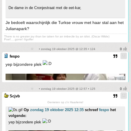
De dame in de Cronjestraat met de eet-kar,
Je bedoelt waarschijnlijk die Turkse vrouw met haar stal aan het
Julianapark?
There is no greater joy than be taken for an imbecile by an idiot. (Oscar Wilde)
Poef.....gone! ©golfer
• zondag 19 oktober 2025 @ 12:35 • 124
fespo
yep bijzondere plek
• zondag 19 oktober 2025 @ 12:57 • 125
Scjvb
Genieten op z'n Haarlems!
Op
zondag 19 oktober 2025 12:35
schreef
fespo
het
volgende:
yep bijzondere plek