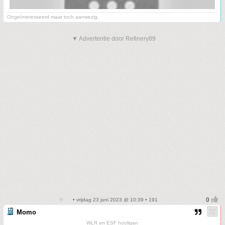
Ongeïnteresseerd maar toch aanwezig.
▼ Advertentie door Refinery89
• vrijdag 23 juni 2023 @ 10:39 • 191
Momo
WLR en ESF hooligan