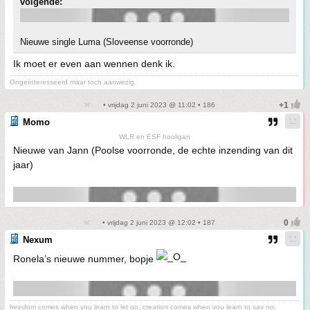
volgende:
Nieuwe single Luma (Sloveense voorronde)
Ik moet er even aan wennen denk ik.
Ongeïnteresseerd maar toch aanwezig.
• vrijdag 2 juni 2023 @ 11:02 • 186
Momo
WLR en ESF hooligan
Nieuwe van Jann (Poolse voorronde, de echte inzending van dit
jaar)
• vrijdag 2 juni 2023 @ 12:02 • 187
Nexum
Ronela’s nieuwe nummer, bopje
freedom comes when you learn to let go, creation comes when you learn to say no.