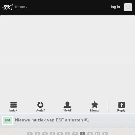
forum
log in
Index
Actief
MyAT
Nieuw
Reply
Nieuwe muziek van ESF artiesten #1
esf
1
2
3
4
5
6
7
8
9
10
11