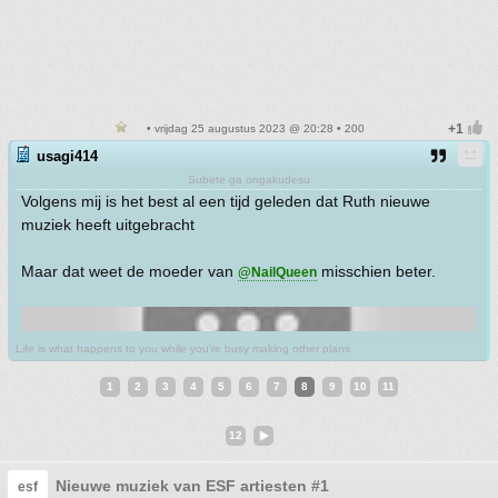
• vrijdag 25 augustus 2023 @ 20:28 • 200
usagi414
Subete ga ongakudesu
Volgens mij is het best al een tijd geleden dat Ruth nieuwe
muziek heeft uitgebracht
Maar dat weet de moeder van
misschien beter.
@NailQueen
Life is what happens to you while you're busy making other plans
1
2
3
4
5
6
7
8
9
10
11
12
Nieuwe muziek van ESF artiesten #1
esf