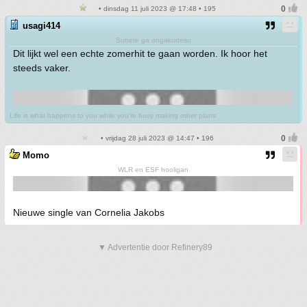
• dinsdag 11 juli 2023 @ 17:48 • 195
usagi414
Subete ga ongakudesu
Dit lijkt wel een echte zomerhit te gaan worden. Ik hoor het
steeds vaker.
Life is what happens to you while you're busy making other plans
• vrijdag 28 juli 2023 @ 14:47 • 196
Momo
WLR en ESF hooligan
Nieuwe single van Cornelia Jakobs
▼ Advertentie door Refinery89