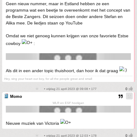
Geen nieuw nummer, maar in Estland hebben ze een
programma wat een beetje te overeenkomt met het concept van
de Beste Zangers. Dit seizoen doen onder andere Stefan en
Alika mee. De liedjes staan op YouTube
Omdat we niet genoeg kunnen krijgen van onze favoriete Estse
cowboy
:
Als dit in een ander topic thuishoort, dan hoor ik dat graag
Hey, sing your heart out boy, for all the people great and small
• vrijdag 21 april 2023 @ 09:08 • 177
Momo
WLR en ESF hooligan
Nieuwe muziek van Victoria
• vrijdag 21 april 2023 @ 12:03 • 178