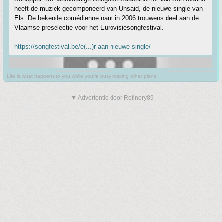
heeft de muziek gecomponeerd van Unsaid, de nieuwe single van
Els. De bekende comédienne nam in 2006 trouwens deel aan de
Vlaamse preselectie voor het Eurovisiesongfestival.
https://songfestival.be/e(...)r-aan-nieuwe-single/
Life is what happens to you while you're busy making other plans
▼ Advertentie door Refinery89