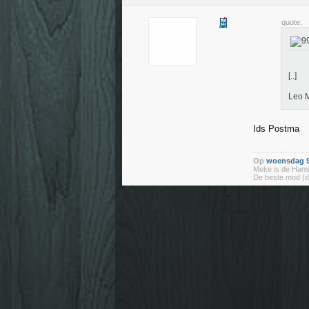
quote:
[..]
Leo 
Ids Postma
Op
woensdag 9
Meke is de Hans
De beste mod (d