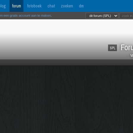
log
forum
fotoboek
chat
zoeken
dm
om een gratis account aan te maken
.
Foru
SPL
V