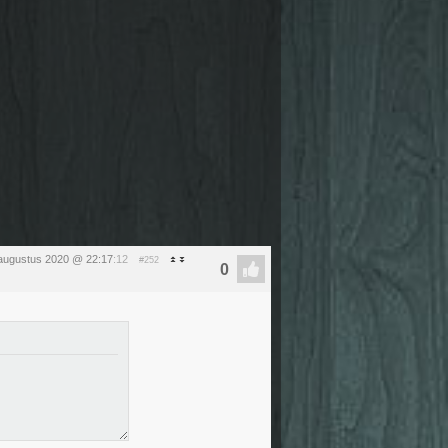
augustus 2020 @ 22:17
:12
#252