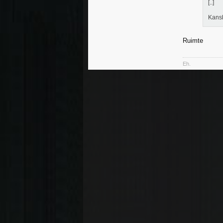
[..]
Kans
Ruimte
Eh.