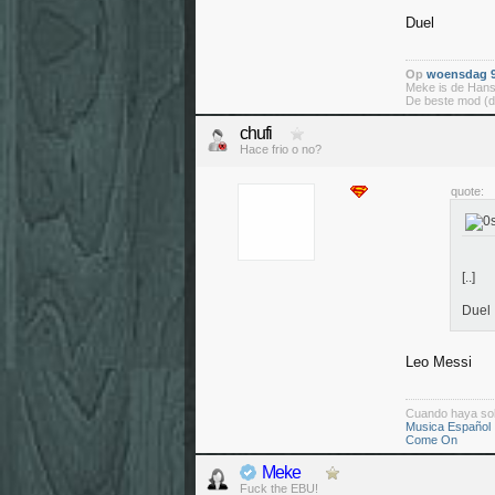
Duel
Op
woensdag 9
Meke is de Hans
De beste mod (d
chufi
Hace frio o no?
quote:
[..]
Duel
Leo Messi
Cuando haya so
Musica Español
Come On
Meke
Fuck the EBU!