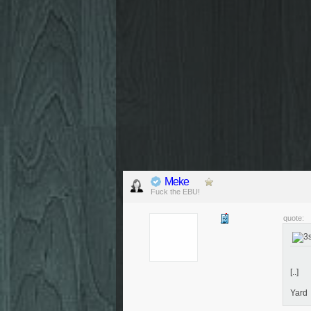
Meke
Fuck the EBU!
quote:
[..]
Yard