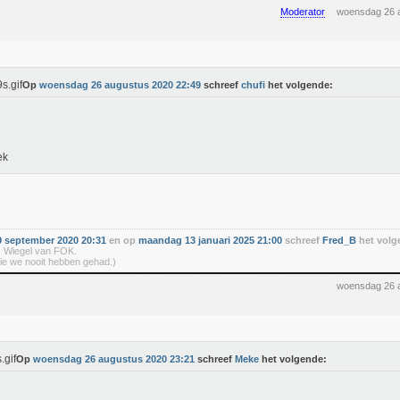
Moderator
woensdag 26 
Op
woensdag 26 augustus 2020 22:49
schreef
chufi
het volgende:
ek
 september 2020 20:31
en op
maandag 13 januari 2025 21:00
schreef
Fred_B
het volg
 Wiegel van FOK.
ie we nooit hebben gehad.)
woensdag 26 
Op
woensdag 26 augustus 2020 23:21
schreef
Meke
het volgende: