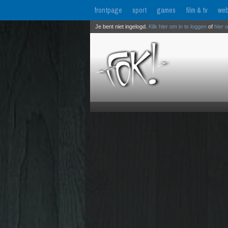
frontpage
sport
games
film & tv
web
Je bent niet ingelogd.
Klik hier om in te loggen
of
hier 