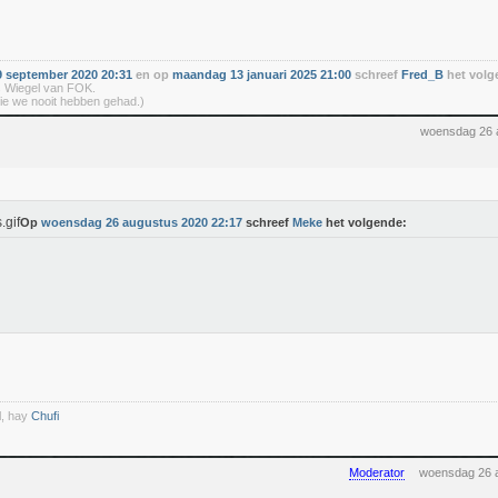
 september 2020 20:31
en op
maandag 13 januari 2025 21:00
schreef
Fred_B
het volg
 Wiegel van FOK.
ie we nooit hebben gehad.)
woensdag 26 
Op
woensdag 26 augustus 2020 22:17
schreef
Meke
het volgende:
l, hay
Chufi
Moderator
woensdag 26 