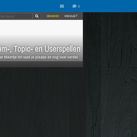
doneren
inbreuk?
m-, Topic- en Userspellen
an tikkertje tot raad je plaatje en nog veel verder...