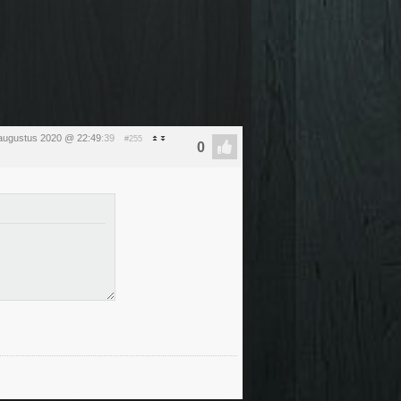
augustus 2020 @ 22:49
:39
#255