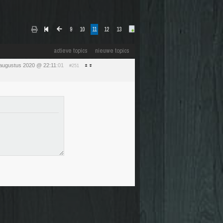
9
10
11
12
13
actieve topics
nieuwe topics
augustus 2020 @ 22:11
:01
#251