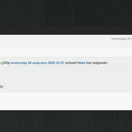
woensdag 26 
Op
woensdag 26 augustus 2020 21:57
schreef
Meke
het volgende:
ty