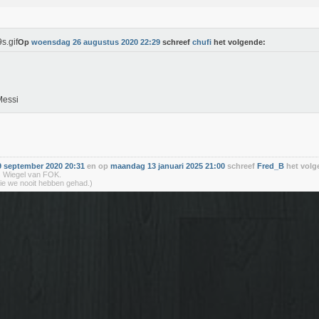
Op
woensdag 26 augustus 2020 22:29
schreef
chufi
het volgende:
Messi
 september 2020 20:31
en op
maandag 13 januari 2025 21:00
schreef
Fred_B
het volg
 Wiegel van FOK.
ie we nooit hebben gehad.)