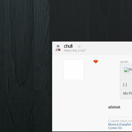
chufi
Hace frio o no?
quote:
[..]
Ids P
atletiek
Cuando haya so
Musica Español
Come On