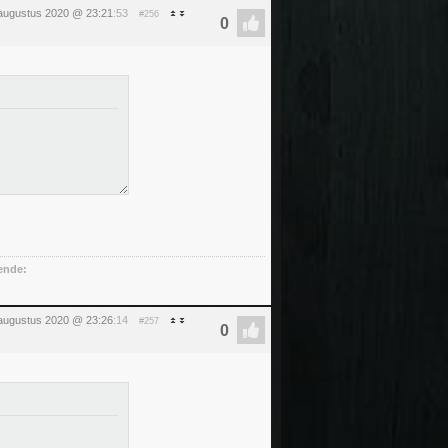
augustus 2020 @ 23:21
:53
#256
ende:
augustus 2020 @ 23:26
:14
#257