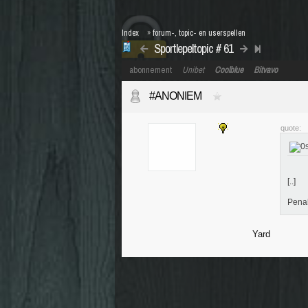
Index
»
forum-, topic- en userspellen
Sportlepeltopic # 61
abonnement
Unibet
Coolblue
Bitvavo
#ANONIEM
quote:
[..]
Penal
Yard