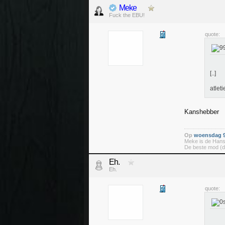
Meke
Fuck the EBU!
quote:
[..]
atleti
Kanshebber
Op
woensdag 9
Meke is de Hans
De beste mod (d
Eh.
Eh.
quote: