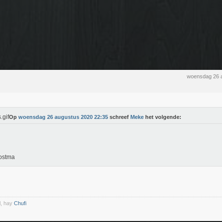
woensdag 26 
Op
woensdag 26 augustus 2020 22:35
schreef
Meke
het volgende:
ostma
l, hay
Chufi