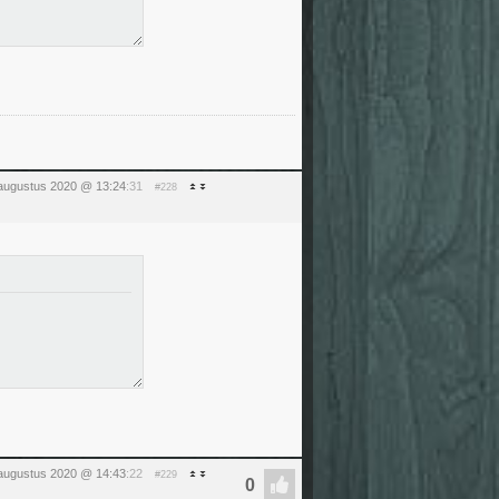
augustus 2020 @ 13:24
:31
#228
augustus 2020 @ 14:43
:22
#229