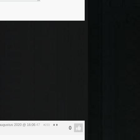
augustus 2020 @ 16:06
:47
#233