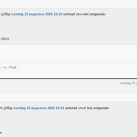
Op
zondag 23 augustus 2020 15:15
schreef
aloa
het volgende:
 Miss
l, hay
Chufi
zondag 23 
Op
zondag 23 augustus 2020 15:31
schreef
chufi
het volgende:
m