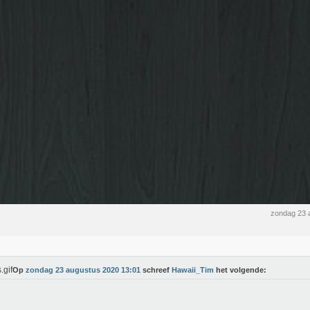
zondag 23 
Op
zondag 23 augustus 2020 13:01
schreef
Hawaii_Tim
het volgende: