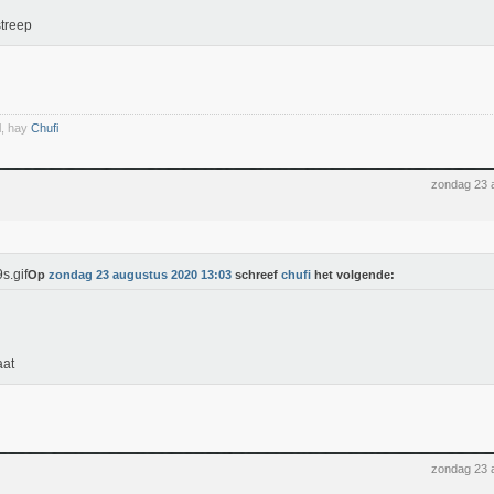
treep
l, hay
Chufi
zondag 23 
Op
zondag 23 augustus 2020 13:03
schreef
chufi
het volgende:
aat
zondag 23 