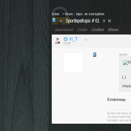
Index
»
forum-, topic- en userspellen
Sportlepeltopic # 61
abonnement
Unibet
Coolblue
Bitvavo
H_T
2733
quote:
[..]
etap
Eindstreep
Ik ben de kleu
Je bent openminde
eendjes aan gro