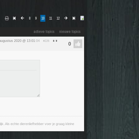
8
9
10
11
12
actieve topics
nieuwe topics
augustus 2020 @ 13:01
:04
#226
lijk. Als echte dierenliefhebber voer je graag kleine