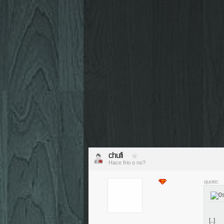
chufi
Hace frio o no?
quote:
[..]