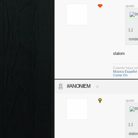
quote:
[..]
ronde
slalom
Cuando haya so
Musica Español
Come On
#ANONIEM
quote:
[..]
slalo