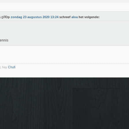
Op
zondag 23 augustus 2020 13:24
schreef
aloa
het volgende:
tennis
l, hay
Chufi