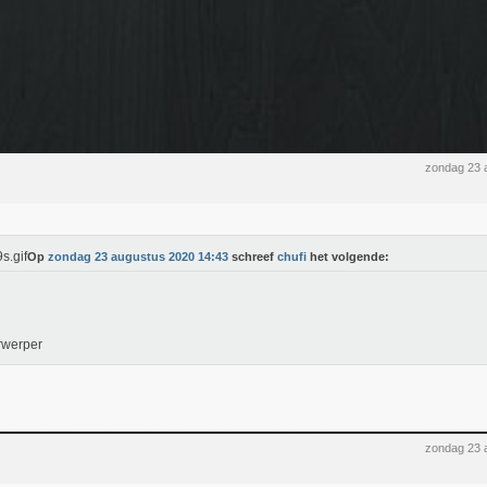
zondag 23 
Op
zondag 23 augustus 2020 14:43
schreef
chufi
het volgende:
rwerper
zondag 23 