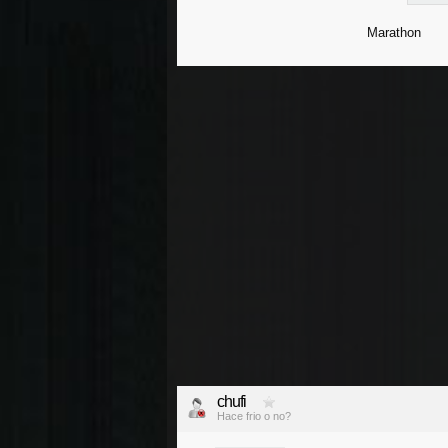
Marathon
chufi
Hace frio o no?