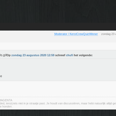
Moderator / KerstCrewQuizWinner
zondag 23 
Op
zondag 23 augustus 2020 12:59
schreef
chufi
het volgende:
pe
r MAGENTA
d, tenzij iets niet in je straatje past. Je houdt van discussiëren, maar hebt natuurlijk altijd ge
te honden.