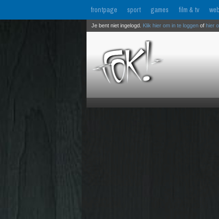
frontpage
sport
games
film & tv
web
Je bent niet ingelogd.
Klik hier om in te loggen
of
hier 