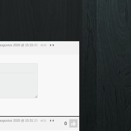
augustus 2020 @ 15:15
:00
#230
augustus 2020 @ 15:31
:20
#231