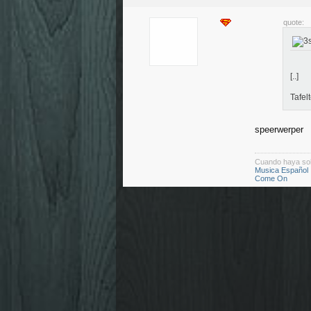
quote:
[..]
Tafel
speerwerper
Cuando haya so
Musica Español
Come On