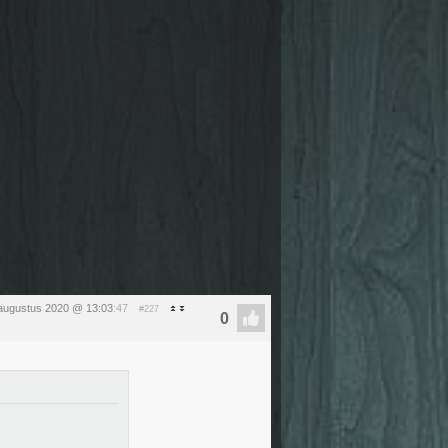
augustus 2020 @ 13:03
:47
#227