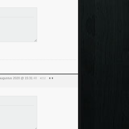
augustus 2020 @ 15:31
:48
#232