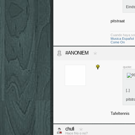
Einds
pitstraat
Cuando haya so
Musica Español
Come On
#ANONIEM
quote:
[..]
pitstr
Tafeltennis
chufi
Hace frio o no?