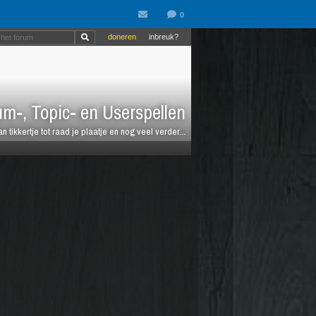
doneren
inbreuk?
m-, Topic- en Userspellen
an tikkertje tot raad je plaatje en nog veel verder...