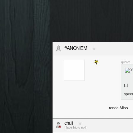
#ANONIEM
quote:
[..]
spee
ronde Miss
chufi
Hace frio o no?