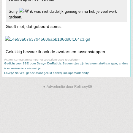
Sorry
ik was niet duidelijk genoeg en nu heb je veel werk
gedaan.
Geeft niet, dat gebeurd soms.
Gelukkig bewaar ik ook de avatars en tussenstappen.
Actioni contrariam semper et æqualem esse reactionem
Gedicht voor SBE door Deisyy
,
DerRabbit: Badeendjes zijn iedereen zijn/haar type, anders
is er serieus iets mis met je!
Lovely: Na veel gedoe,maar gelukt dankzij @Superbadeendje
▼ Advertentie door Refinery89