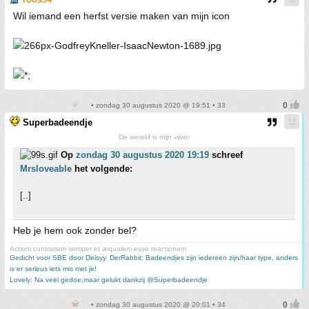
Wil iemand een herfst versie maken van mijn icon
• zondag 30 augustus 2020 @ 19:51 • 33
Superbadeendje
De wereld is mijn vijver
Op
zondag 30 augustus 2020 19:19
schreef
Mrsloveable
het volgende:
[..]
Heb je hem ook zonder bel?
Actioni contrariam semper et æqualem esse reactionem
Gedicht voor SBE door Deisyy
,
DerRabbit: Badeendjes zijn iedereen zijn/haar type, anders
is er serieus iets mis met je!
Lovely: Na veel gedoe,maar gelukt dankzij @Superbadeendje
• zondag 30 augustus 2020 @ 20:01 • 34