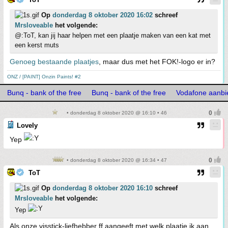
Op
donderdag 8 oktober 2020 16:02
schreef
Mrsloveable
het volgende:
@:ToT, kan jij haar helpen met een plaatje maken van een kat met
een kerst muts
Genoeg bestaande plaatjes
, maar dus met het FOK!-logo er in?
ONZ / [PAINT] Onzin Paints! #2
Bunq - bank of the free
Bunq - bank of the free
Vodafone aanbi
• donderdag 8 oktober 2020 @ 16:10 • 46
Lovely
Yep
• donderdag 8 oktober 2020 @ 16:34 • 47
ToT
Op
donderdag 8 oktober 2020 16:10
schreef
Mrsloveable
het volgende:
Yep
Als onze visstick-liefhebber ff aangeeft met welk plaatje ik aan