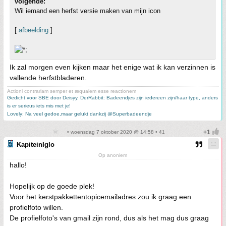
volgende:
Wil iemand een herfst versie maken van mijn icon
[
afbeelding
]
Ik zal morgen even kijken maar het enige wat ik kan verzinnen is
vallende herfstbladeren.
Actioni contrariam semper et æqualem esse reactionem
Gedicht voor SBE door Deisyy
,
DerRabbit: Badeendjes zijn iedereen zijn/haar type, anders
is er serieus iets mis met je!
Lovely: Na veel gedoe,maar gelukt dankzij @Superbadeendje
• woensdag 7 oktober 2020 @ 14:58 • 41
KapiteinIglo
Op anoniem
hallo!
Hopelijk op de goede plek!
Voor het kerstpakkettentopicemailadres zou ik graag een
profielfoto willen.
De profielfoto's van gmail zijn rond, dus als het mag dus graag