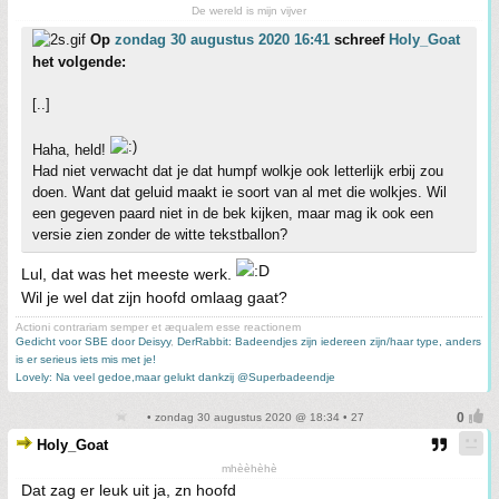
De wereld is mijn vijver
Op
zondag 30 augustus 2020 16:41
schreef
Holy_Goat
het volgende:
[..]
Haha, held!
Had niet verwacht dat je dat humpf wolkje ook letterlijk erbij zou
doen. Want dat geluid maakt ie soort van al met die wolkjes. Wil
een gegeven paard niet in de bek kijken, maar mag ik ook een
versie zien zonder de witte tekstballon?
Lul, dat was het meeste werk.
Wil je wel dat zijn hoofd omlaag gaat?
Actioni contrariam semper et æqualem esse reactionem
Gedicht voor SBE door Deisyy
,
DerRabbit: Badeendjes zijn iedereen zijn/haar type, anders
is er serieus iets mis met je!
Lovely: Na veel gedoe,maar gelukt dankzij @Superbadeendje
• zondag 30 augustus 2020 @ 18:34 • 27
Holy_Goat
mhèèhèhè
Dat zag er leuk uit ja, zn hoofd