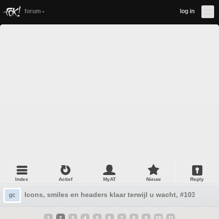
forum
log in
Index
Actief
MyAT
Nieuw
Reply
Icons, smiles en headers klaar terwijl u wacht, #103
gc
1
2
3
4
5
6
7
8
9
10
11