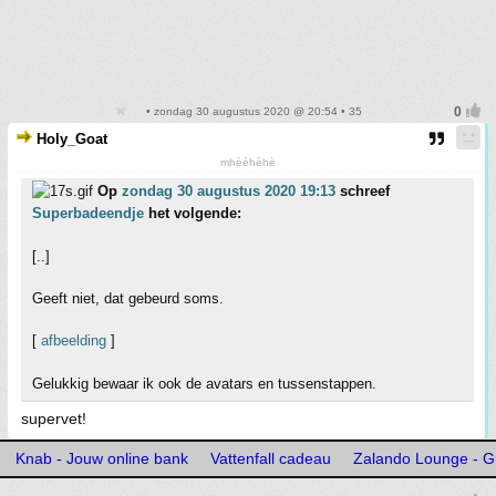
• zondag 30 augustus 2020 @ 20:54 • 35
Holy_Goat
mhèèhèhè
Op
zondag 30 augustus 2020 19:13
schreef
Superbadeendje
het volgende:
[..]
Geeft niet, dat gebeurd soms.
[
afbeelding
]
Gelukkig bewaar ik ook de avatars en tussenstappen.
supervet!
Knab - Jouw online bank
Vattenfall cadeau
Zalando Lounge - Gr