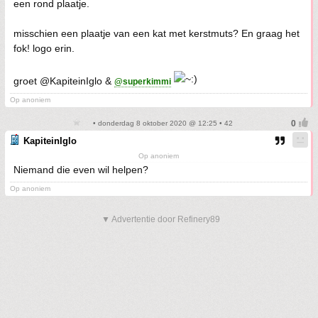
een rond plaatje.
misschien een plaatje van een kat met kerstmuts? En graag het
fok! logo erin.
groet @KapiteinIglo &
@superkimmi
Op anoniem
• donderdag 8 oktober 2020 @ 12:25 • 42
KapiteinIglo
Op anoniem
Niemand die even wil helpen?
Op anoniem
▼ Advertentie door Refinery89