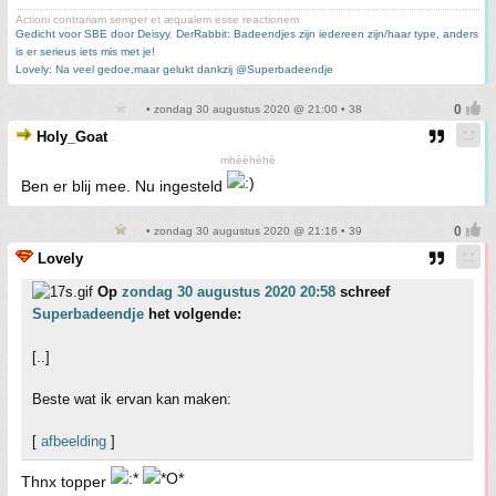
Actioni contrariam semper et æqualem esse reactionem
Gedicht voor SBE door Deisyy
,
DerRabbit: Badeendjes zijn iedereen zijn/haar type, anders
is er serieus iets mis met je!
Lovely: Na veel gedoe,maar gelukt dankzij @Superbadeendje
• zondag 30 augustus 2020 @ 21:00 • 38
Holy_Goat
mhèèhèhè
Ben er blij mee. Nu ingesteld
• zondag 30 augustus 2020 @ 21:16 • 39
Lovely
Op
zondag 30 augustus 2020 20:58
schreef
Superbadeendje
het volgende:
[..]
Beste wat ik ervan kan maken:
[
afbeelding
]
Thnx topper