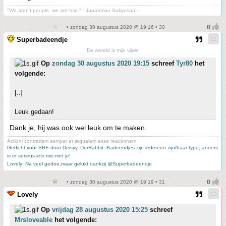
"We aren't people, we are text." - Japanman Sakyusan -
• zondag 30 augustus 2020 @ 19:16 • 30
Superbadeendje
De wereld is mijn vijver
Op
zondag 30 augustus 2020 19:15
schreef
Tyr80
het
volgende:
[..]
Leuk gedaan!
Dank je, hij was ook wel leuk om te maken.
Actioni contrariam semper et æqualem esse reactionem
Gedicht voor SBE door Deisyy
,
DerRabbit: Badeendjes zijn iedereen zijn/haar type, anders
is er serieus iets mis met je!
Lovely: Na veel gedoe,maar gelukt dankzij @Superbadeendje
• zondag 30 augustus 2020 @ 19:19 • 31
Lovely
Op
vrijdag 28 augustus 2020 15:25
schreef
Mrsloveable
het volgende: