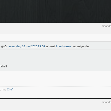
maanda
Op
maandag 18 mei 2020 23:08
schreef
InverHouse
het volgende:
shalf
l, hay
Chufi
maanda