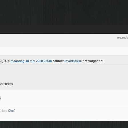
maanda
Op
maandag 18 mei 2020 22:38
schreef
InverHouse
het volgende:
orstelen
g
l, hay
Chufi