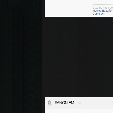
Cuando haya so
Musica Español
Come On
#ANONIEM