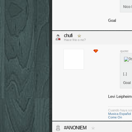
Nico
Goal
chufi
Hace frio o no?
quote:
[..]
Goal
Levi Leipheim
Cuando haya so
Musica Español
Come On
#ANONIEM