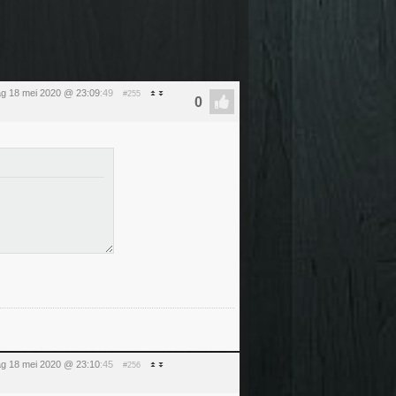
g 18 mei 2020 @ 23:09
:49
#255
g 18 mei 2020 @ 23:10
:45
#256