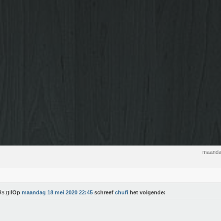
maanda
Op
maandag 18 mei 2020 22:45
schreef
chufi
het volgende: