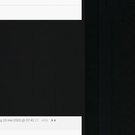
ag 19 mei 2020 @ 07:41
:17
#258