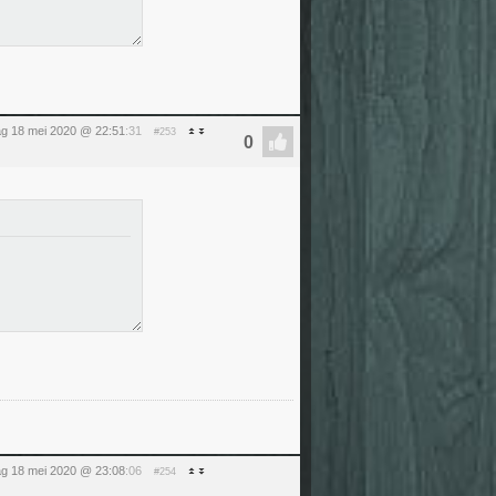
g 18 mei 2020 @ 22:51
:31
#253
g 18 mei 2020 @ 23:08
:06
#254