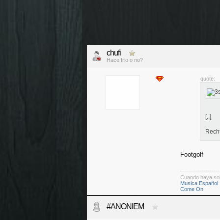
chufi
Hace frio o no?
quote:
[..]
Recht
Footgolf
Cuando haya so
Musica Español
Come On
#ANONIEM