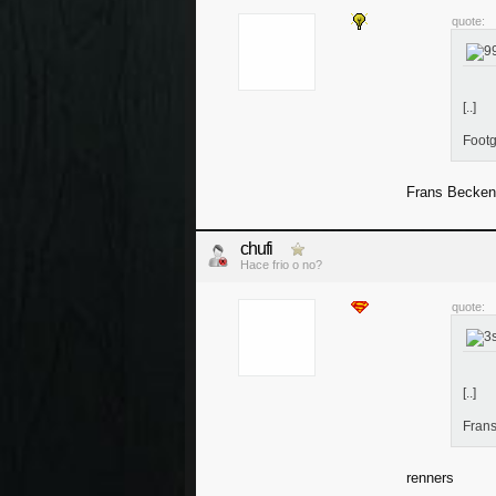
quote:
[..]
Footg
Frans Becken
chufi
Hace frio o no?
quote:
[..]
Fran
renners