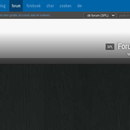
log
forum
fotoboek
chat
zoeken
dm
om een gratis account aan te maken
.
Foru
SPL
V