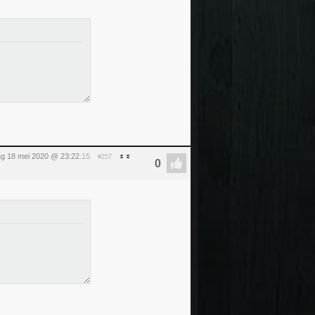
g 18 mei 2020 @ 23:22
:15
#257