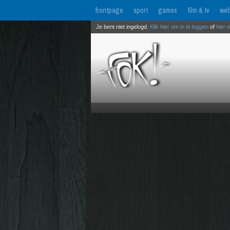
frontpage
sport
games
film & tv
web
Je bent niet ingelogd.
Klik hier om in te loggen
of
hier 