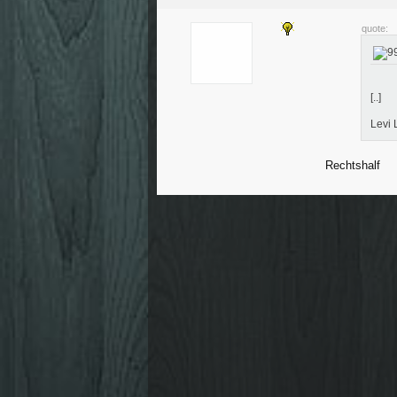
quote:
[..]
Levi 
Rechtshalf