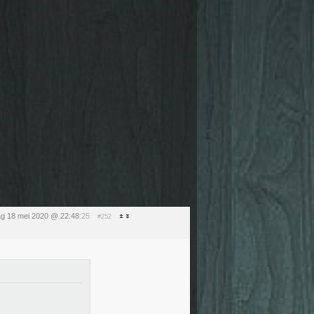
g 18 mei 2020 @ 22:48
:25
#252