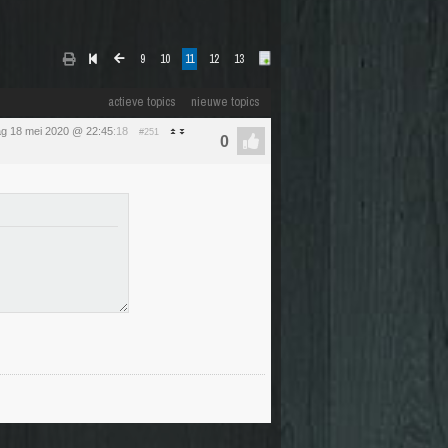
9
10
11
12
13
actieve topics
nieuwe topics
g 18 mei 2020 @ 22:45
:18
#251