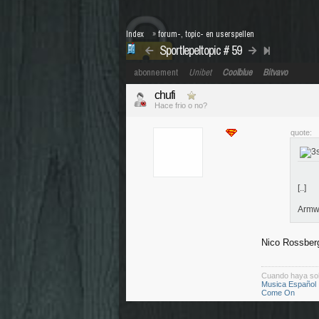
Index
»
forum-, topic- en userspellen
Sportlepeltopic # 59
abonnement
Unibet
Coolblue
Bitvavo
chufi
Hace frio o no?
quote:
[..]
Armw
Nico Rossber
Cuando haya so
Musica Español
Come On