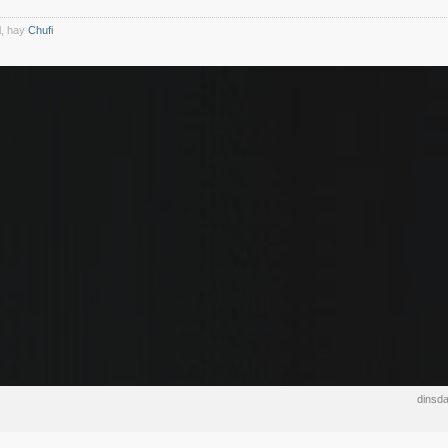
l, hay
Chufi
dinsd