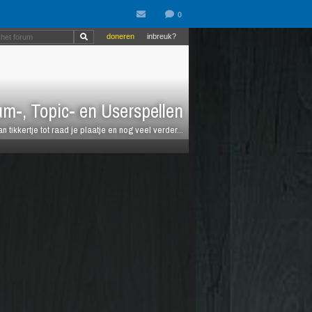
doneren
inbreuk?
m-, Topic- en Userspellen
an tikkertje tot raad je plaatje en nog veel verder...