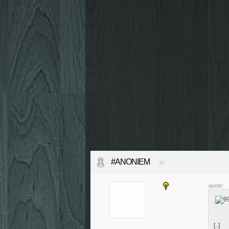
#ANONIEM
quote:
[..]