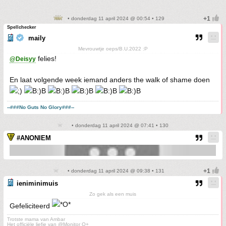
• donderdag 11 april 2024 @ 00:54 • 129
Spellchecker
maily
Mevrouwtje oeps/B.U.2022 :P
felies!
@Deisyy
En laat volgende week iemand anders the walk of shame doen
--###No Guts No Glory###--
• donderdag 11 april 2024 @ 07:41 • 130
#ANONIEM
• donderdag 11 april 2024 @ 09:38 • 131
ieniminimuis
Zo gek als een muis
Gefeliciteerd
Trotste mama van Ambar
Het officiële liefje van @Monitor O+