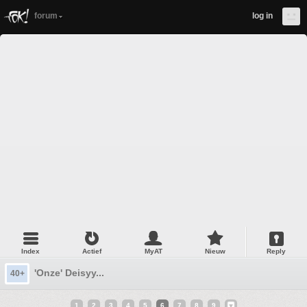
forum
log in
Index
Actief
MyAT
Nieuw
Reply
'Onze' Deisyy...
40+
1
2
3
4
5
6
7
8
9