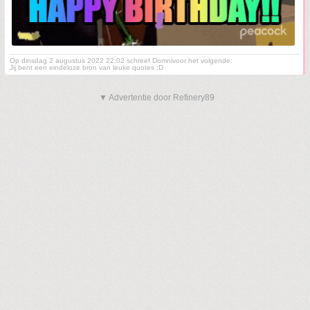
Op dinsdag 2 augustus 2022 22:02 schreef Domnivoor het volgende:
Jij bent een eindeloze bron van leuke quotes :D
▼ Advertentie door Refinery89