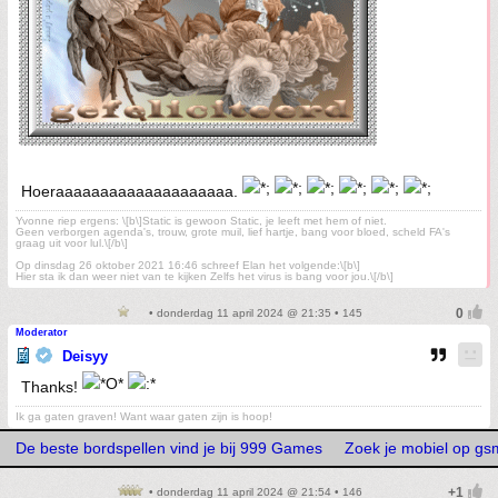
Hoeraaaaaaaaaaaaaaaaaaaa.
Yvonne riep ergens: \[b\]Static is gewoon Static, je leeft met hem of niet.
Geen verborgen agenda's, trouw, grote muil, lief hartje, bang voor bloed, scheld FA's
graag uit voor lul.\[/b\]
Op dinsdag 26 oktober 2021 16:46 schreef Elan het volgende:\[b\]
Hier sta ik dan weer niet van te kijken Zelfs het virus is bang voor jou.\[/b\]
• donderdag 11 april 2024 @ 21:35 • 145
Moderator
Deisyy
Thanks!
Ik ga gaten graven! Want waar gaten zijn is hoop!
De beste bordspellen vind je bij 999 Games
Zoek je mobiel op g
• donderdag 11 april 2024 @ 21:54 • 146