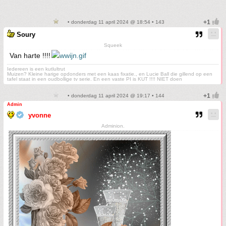
• donderdag 11 april 2024 @ 18:54 • 143
Soury
Squeek
Van harte !!!!
Iedereen is een kutlultrut
Muizen? Kleine harige opdonders met een kaas fixatie., en Lucie Ball die gillend op een
tafel staat in een oudbollige tv serie. En een vaste PI is KUT !!!! NIET doen
• donderdag 11 april 2024 @ 19:17 • 144
Admin
yvonne
Adminion.