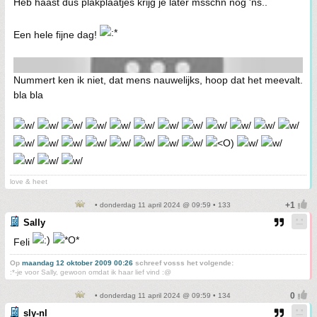
Heb haast dus plakplaatjes krijg je later msschn nog 'ns..
Een hele fijne dag!
Nummert ken ik niet, dat mens nauwelijks, hoop dat het meevalt.
bla bla
love & heet
• donderdag 11 april 2024 @ 09:59 • 133
Sally
Feli
Op
maandag 12 oktober 2009 00:26
schreef vosss het volgende:
:*-je voor Sally, gewoon omdat ik haar lief vind :@
• donderdag 11 april 2024 @ 09:59 • 134
sly-nl