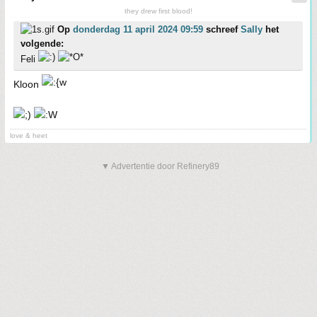
they drew first blood!
Op
donderdag 11 april 2024 09:59
schreef
Sally
het
volgende:
Feli
Kloon
love & heet
▼ Advertentie door Refinery89