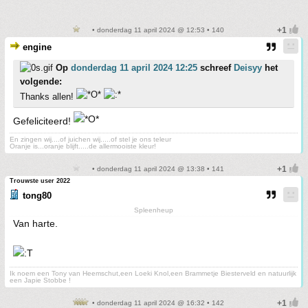
• donderdag 11 april 2024 @ 12:53 • 140
engine
Op
donderdag 11 april 2024 12:25
schreef
Deisyy
het
volgende:
Thanks allen!
Gefeliciteerd!
En zingen wij....of juichen wij.....of stel je ons teleur
Oranje is...oranje blijft.....de allermooiste kleur!
• donderdag 11 april 2024 @ 13:38 • 141
Trouwste user 2022
tong80
Spleenheup
Van harte.
Ik noem een Tony van Heemschut,een Loeki Knol,een Brammetje Biesterveld en natuurlijk
een Japie Stobbe !
• donderdag 11 april 2024 @ 16:32 • 142