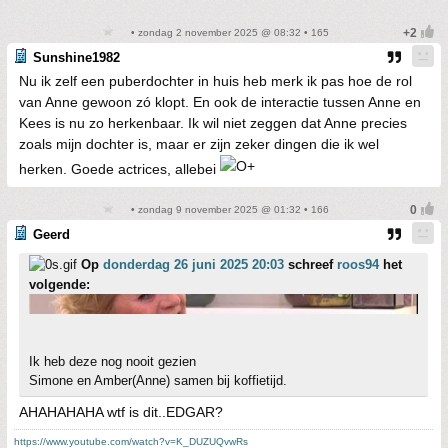
• zondag 2 november 2025 @ 08:32 • 165
Sunshine1982
Nu ik zelf een puberdochter in huis heb merk ik pas hoe de rol
van Anne gewoon zó klopt. En ook de interactie tussen Anne en
Kees is nu zo herkenbaar. Ik wil niet zeggen dat Anne precies
zoals mijn dochter is, maar er zijn zeker dingen die ik wel
herken. Goede actrices, allebei
• zondag 9 november 2025 @ 01:32 • 166
Geerd
Op
donderdag 26 juni 2025 20:03
schreef
roos94
het
volgende:
Ik heb deze nog nooit gezien
Simone en Amber(Anne) samen bij koffietijd.
AHAHAHAHA wtf is dit..EDGAR?
https://www.youtube.com/watch?v=K_DUZUQvwRs