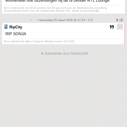
Momenteel ook uitzendingen bij de tv-zender RTL Lounge.
Een onderzoek uit 2019 toonde dat 95 procent van de Nederlandse bevolking
bewondering heeft voor de traditionele Zwarte Piet. Zwart is aantrekkelijk.
• woensdag 25 maart 2026 @ 17:20 • 172
RipCity
RIP SONJA
Een oplettende kijker (volgens Mediacourant 15-4-20).
▼ Advertentie door Refinery89