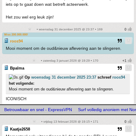
iets op tv gaat doen wat betreft acteerwerk.
Het zou wel erg leuk zijn!
• woensdag 31 december 2025 @ 23:37 • 169
Miss 200.000.000!
roos94
Mooi moment om de oud&nieuw aflevering aan te slingeren.
• zaterdag 3 januari 2026 @ 19:29 • 170
Bpalma
Op
woensdag 31 december 2025 23:37
schreef
roos94
het volgende:
Mooi moment om de oud&nieuw aflevering aan te slingeren.
ICONISCH
Betrouwbaar en snel - ExpressVPN
Surf volledig anoniem met N
• vrijdag 13 februari 2026 @ 19:15 • 171
Kaatje2658