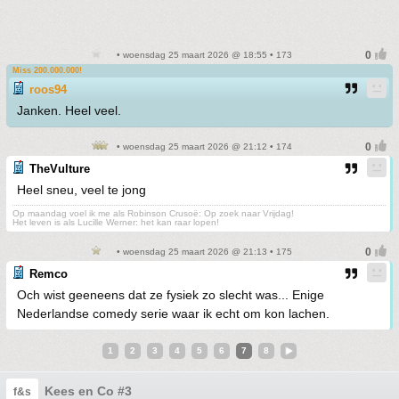
• woensdag 25 maart 2026 @ 18:55 • 173
Miss 200.000.000!
roos94
Janken. Heel veel.
• woensdag 25 maart 2026 @ 21:12 • 174
TheVulture
Heel sneu, veel te jong
Op maandag voel ik me als Robinson Crusoë: Op zoek naar Vrijdag!
Het leven is als Lucille Werner: het kan raar lopen!
• woensdag 25 maart 2026 @ 21:13 • 175
Remco
Och wist geeneens dat ze fysiek zo slecht was... Enige
Nederlandse comedy serie waar ik echt om kon lachen.
1
2
3
4
5
6
7
8
Kees en Co #3
f&s