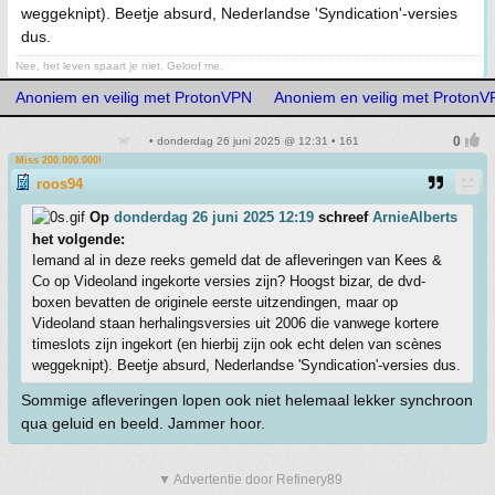
weggeknipt). Beetje absurd, Nederlandse 'Syndication'-versies
dus.
Nee, het leven spaart je niet. Geloof me.
Anoniem en veilig met ProtonVPN
Anoniem en veilig met Proton
• donderdag 26 juni 2025 @ 12:31 • 161
Miss 200.000.000!
roos94
Op
donderdag 26 juni 2025 12:19
schreef
ArnieAlberts
het volgende:
Iemand al in deze reeks gemeld dat de afleveringen van Kees &
Co op Videoland ingekorte versies zijn? Hoogst bizar, de dvd-
boxen bevatten de originele eerste uitzendingen, maar op
Videoland staan herhalingsversies uit 2006 die vanwege kortere
timeslots zijn ingekort (en hierbij zijn ook echt delen van scènes
weggeknipt). Beetje absurd, Nederlandse 'Syndication'-versies dus.
Sommige afleveringen lopen ook niet helemaal lekker synchroon
qua geluid en beeld. Jammer hoor.
▼ Advertentie door Refinery89