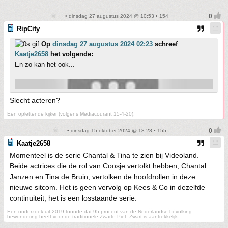
• dinsdag 27 augustus 2024 @ 10:53 • 154
RipCity
Op
dinsdag 27 augustus 2024 02:23
schreef
Kaatje2658
het volgende:
En zo kan het ook...
Slecht acteren?
Een oplettende kijker (volgens Mediacourant 15-4-20).
• dinsdag 15 oktober 2024 @ 18:28 • 155
Kaatje2658
Momenteel is de serie Chantal & Tina te zien bij Videoland.
Beide actrices die de rol van Coosje vertolkt hebben, Chantal
Janzen en Tina de Bruin, vertolken de hoofdrollen in deze
nieuwe sitcom. Het is geen vervolg op Kees & Co in dezelfde
continuiteit, het is een losstaande serie.
Een onderzoek uit 2019 toonde dat 95 procent van de Nederlandse bevolking
bewondering heeft voor de traditionele Zwarte Piet. Zwart is aantrekkelijk.