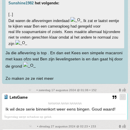
Sunshine1982
het volgende:
[..]
Dat waren de afleveringen inderdaad
Ik zat er laatst eentje
te kijken waar Ben een cameraploeg had geregeld voor
real life soapumantaire of zoiets. Kees maakte allemaal bijzondere
niet te vreten gerechten klaar omdat al het andere te normaal zou
zijn
Ja die aflevering is top . En dan eet Kees een simpele macaroni
met kaas ofzo wat Ben zijn lievelingseten is en dan gaat hij door
de grond
Zo maken ze ze niet meer
• zaterdag 17 augustus 2024 @ 01:06 • 152
LetsGame
NANANA NANA NANANA
Ik wil deze serie binnenkort weer eens bingen. Goud waard!
Tegenslag werpt schaduw op geluk.
• dinsdag 27 augustus 2024 @ 02:23 • 153