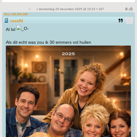
• donderdag 25 december 2025 @ 15:22 • 167
Miss 200.000.000!
roos94
AI lol
Als dit echt was zou ik 30 emmers vol huilen