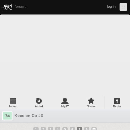
forum
log in
Index
Actief
MyAT
Nieuw
Reply
Kees en Co #3
f&s
1
2
3
4
5
6
7
8