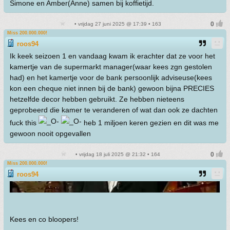
Simone en Amber(Anne) samen bij koffietijd.
• vrijdag 27 juni 2025 @ 17:39 • 163
Miss 200.000.000!
roos94
Ik keek seizoen 1 en vandaag kwam ik erachter dat ze voor het
kamertje van de supermarkt manager(waar kees zgn gestolen
had) en het kamertje voor de bank persoonlijk adviseuse(kees
kon een cheque niet innen bij de bank) gewoon bijna PRECIES
hetzelfde decor hebben gebruikt. Ze hebben nieteens
geprobeerd die kamer te veranderen of wat dan ook ze dachten
fuck this
heb 1 miljoen keren gezien en dit was me
gewoon nooit opgevallen
• vrijdag 18 juli 2025 @ 21:32 • 164
Miss 200.000.000!
roos94
Kees en co bloopers!