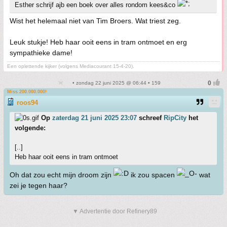
Esther schrijf ajb een boek over alles rondom kees&co
Wist het helemaal niet van Tim Broers. Wat triest zeg.
Leuk stukje! Heb haar ooit eens in tram ontmoet en erg
sympathieke dame!
Een oplettende kijker (volgens Mediacourant 15-4-20).
• zondag 22 juni 2025 @ 06:44 • 159
Miss 200.000.000!
roos94
Op
zaterdag 21 juni 2025 23:07
schreef
RipCity
het
volgende:
[..]
Heb haar ooit eens in tram ontmoet
Oh dat zou echt mijn droom zijn
ik zou spacen
wat
zei je tegen haar?
▼ Advertentie door Refinery89