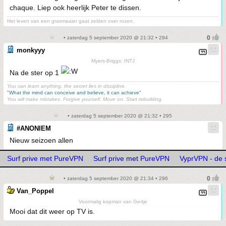
chaque. Liep ook heerlijk Peter te dissen.
Het leven van een grasmaaier gaat zelden over rozen.
• zaterdag 5 september 2020 @ 21:32 • 294
monkyyy
Myers-Briggs: INTJ
Na de ster op 1
You can learn anything, the secret lies in discipline.
"What the mind can conceive and believe, it can achieve"
You will make mistakes. Forgive yourself. Move on. Start rebuilding.
• zaterdag 5 september 2020 @ 21:32 • 295
#ANONIEM
Nieuw seizoen allen
Surf prive met PureVPN
Surf prive met PureVPN
VyprVPN - de 
• zaterdag 5 september 2020 @ 21:34 • 296
Van_Poppel
Voormalig kopman van Gertje
Mooi dat dit weer op TV is.