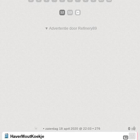
12
13
▼ Advertentie door Refinery89
• zaterdag 18 april 2020 @ 22:03 • 276
HaverMoutKoekje