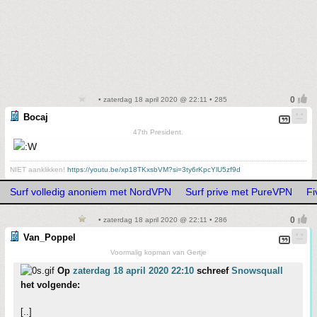
• zaterdag 18 april 2020 @ 22:11 • 285
Bocaj
47th President.
NIET aanklikken!
https://youtu.be/xp18TKxsbVM?si=3ty6rKpcYlU5zf9d
Surf volledig anoniem met NordVPN
Surf prive met PureVPN
Fi
• zaterdag 18 april 2020 @ 22:11 • 286
Van_Poppel
Voormalig kopman van Gertje
Op
zaterdag 18 april 2020 22:10
schreef
Snowsquall
het volgende:
[..]