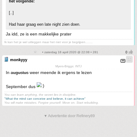
het volgende:
[..]
Had haar graag een late night zien doen.
Ja idd, ze is een makkelijke prater
Ik kan het je wel uitleggen maar het niet voor je begrijpen........
• zaterdag 18 april 2020 @ 22:08 • 281
monkyyy
Myers-Briggs: INTJ
In
augustus
weer meende ik ergens te lezen
September dus
You can learn anything, the secret lies in discipline.
"What the mind can conceive and believe, it can achieve"
You will make mistakes. Forgive yourself. Move on. Start rebuilding.
▼ Advertentie door Refinery89