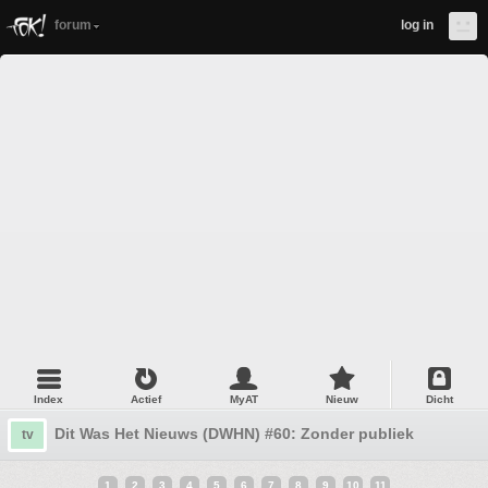
forum
log in
Index
Actief
MyAT
Nieuw
Dicht
Dit Was Het Nieuws (DWHN) #60: Zonder publiek
tv
1
2
3
4
5
6
7
8
9
10
11