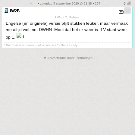
• zaterdag 5 september 2020 @ 21:38 • 297
IW2B
I Want To Believe
Engelse (en originele) versie blijft stukken leuker, maar vermaak
me altijd wel met DWHN. Mooi dat het er weer is. TV staat weer
op 1.
"The truth is out there, but so are lies."
- Dana Scully
▼ Advertentie door Refinery89