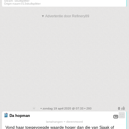
Steam: Skullsplitter
Origin-naam:013skullsplitter
▼ Advertentie door Refinery89
• zondag 19 april 2020 @ 07:33 • 293
Da hopman
lamahangen = dierenmoord
Vond haar toegevoegde waarde hoger dan die van Sjaak of