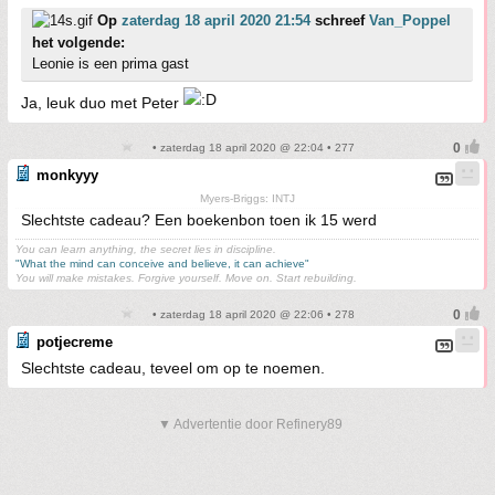
Op
zaterdag 18 april 2020 21:54
schreef
Van_Poppel
het volgende:
Leonie is een prima gast
Ja, leuk duo met Peter
• zaterdag 18 april 2020 @ 22:04 • 277
monkyyy
Myers-Briggs: INTJ
Slechtste cadeau? Een boekenbon toen ik 15 werd
You can learn anything, the secret lies in discipline.
"What the mind can conceive and believe, it can achieve"
You will make mistakes. Forgive yourself. Move on. Start rebuilding.
• zaterdag 18 april 2020 @ 22:06 • 278
potjecreme
Slechtste cadeau, teveel om op te noemen.
▼ Advertentie door Refinery89