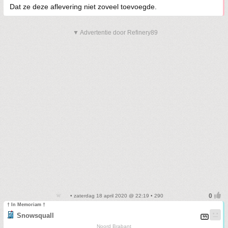
Dat ze deze aflevering niet zoveel toevoegde.
▼ Advertentie door Refinery89
• zaterdag 18 april 2020 @ 22:19 • 290
† In Memoriam †
Snowsquall
Noord Brabant