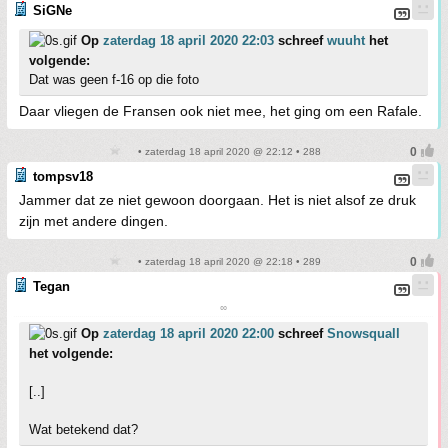
SiGNe
Op
zaterdag 18 april 2020 22:03
schreef
wuuht
het
volgende:
Dat was geen f-16 op die foto
Daar vliegen de Fransen ook niet mee, het ging om een Rafale.
• zaterdag 18 april 2020 @ 22:12 • 288
tompsv18
Jammer dat ze niet gewoon doorgaan. Het is niet alsof ze druk
zijn met andere dingen.
• zaterdag 18 april 2020 @ 22:18 • 289
Tegan
∞
Op
zaterdag 18 april 2020 22:00
schreef
Snowsquall
het volgende:
[..]
Wat betekend dat?