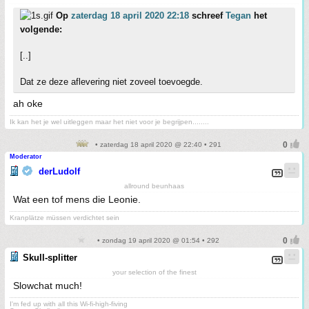
Op
zaterdag 18 april 2020 22:18
schreef
Tegan
het
volgende:
[..]
Dat ze deze aflevering niet zoveel toevoegde.
ah oke
Ik kan het je wel uitleggen maar het niet voor je begrijpen........
• zaterdag 18 april 2020 @ 22:40 • 291
Moderator
derLudolf
allround beunhaas
Wat een tof mens die Leonie.
Kranplätze müssen verdichtet sein
• zondag 19 april 2020 @ 01:54 • 292
Skull-splitter
your selection of the finest
Slowchat much!
I'm fed up with all this Wi-fi-high-fiving