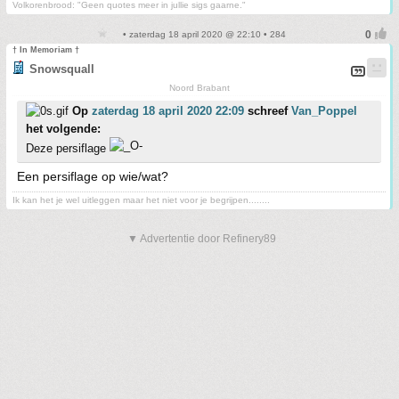
Volkorenbrood: "Geen quotes meer in jullie sigs gaarne."
• zaterdag 18 april 2020 @ 22:10 • 284
† In Memoriam †
Snowsquall
Noord Brabant
Op
zaterdag 18 april 2020 22:09
schreef
Van_Poppel
het volgende:
Deze persiflage
Een persiflage op wie/wat?
Ik kan het je wel uitleggen maar het niet voor je begrijpen........
▼ Advertentie door Refinery89