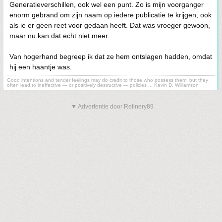
Generatieverschillen, ook wel een punt. Zo is mijn voorganger
enorm gebrand om zijn naam op iedere publicatie te krijgen, ook
als ie er geen reet voor gedaan heeft. Dat was vroeger gewoon,
maar nu kan dat echt niet meer.
Van hogerhand begreep ik dat ze hem ontslagen hadden, omdat
hij een haantje was.
Good intentions and tender feelings may do credit to those who possess them, but they
often lead to ineffective — or positively destructive — policies ... Kevin D. Williamson
▼ Advertentie door Refinery89