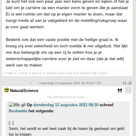
Je kunt het ook een paar jaar een kans geven en kijken of het je
lukt om je carrière op een manier vorm te geven die je aanstaat.
Er is wel ruimte om dat op je eigen manier te doen, maar dat
hangt mede af van je vakgebied en de instelling/vakgroep waar
je voor gaat werken.
Bedenk ook dat een vaste positie niet de heilige graal is. Ik
kreeg vrij snel zekerheid en toch voelde ik me uitgebuit. Het lijkt
me dus belangrijk om op een rij te zetten hoe je je
wetenschappelijke carrière voor je ziet en daar (als je dat wilt)
werk van te maken.
I make it a thing, to glance in window panes and look pleased with myself.
• maandag 16 augustus 2021 @ 15:04 • 111
NaturalScience
The delusion that we have.....
Op
donderdag 12 augustus 2021 08:30
schreef
Bosbeetle
het volgende:
[..]
Semi, het wordt er wel heel vaak bij de haren bij gesleept om geld
los te krijgen.