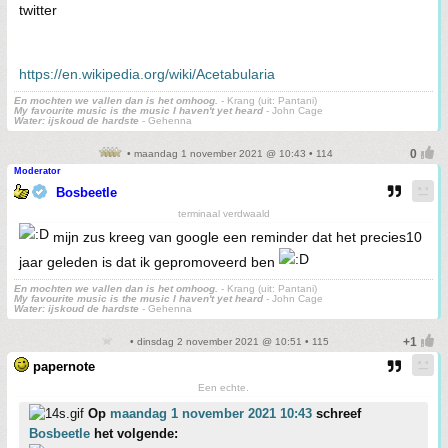
twitter
https://en.wikipedia.org/wiki/Acetabularia
En mochten we vallen dan is het omhoog.
- Krang (uit: Pantani)
My favourite music is the music I haven't yet heard
- John Cage
Water: ijskoud de hardste
- Gehenna
• maandag 1 november 2021 @ 10:43 • 114
Moderator
Bosbeetle
terminaal verdwaald
mijn zus kreeg van google een reminder dat het precies10
jaar geleden is dat ik gepromoveerd ben
En mochten we vallen dan is het omhoog.
- Krang (uit: Pantani)
My favourite music is the music I haven't yet heard
- John Cage
Water: ijskoud de hardste
- Gehenna
• dinsdag 2 november 2021 @ 10:51 • 115
papernote
Een echte.
Op
maandag 1 november 2021 10:43
schreef
Bosbeetle
het volgende: