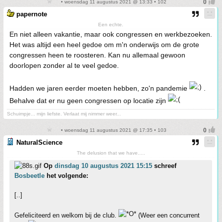
• woensdag 11 augustus 2021 @ 13:33 • 102
papernote
Een echte.
En niet alleen vakantie, maar ook congressen en werkbezoeken.
Het was altijd een heel gedoe om m'n onderwijs om de grote
congressen heen te roosteren. Kan nu allemaal gewoon
doorlopen zonder al te veel gedoe.
Hadden we jaren eerder moeten hebben, zo'n pandemie
.
Behalve dat er nu geen congressen op locatie zijn
Schuimpje... mijn liefste. Verlaat mij nimmer weer...
• woensdag 11 augustus 2021 @ 17:35 • 103
NaturalScience
The delusion that we have.....
Op
dinsdag 10 augustus 2021 15:15
schreef
Bosbeetle
het volgende:
[..]
Gefeliciteerd en welkom bij de club.
(Weer een concurrent