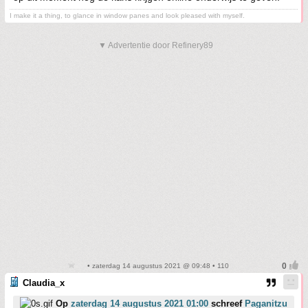
I make it a thing, to glance in window panes and look pleased with myself.
▼ Advertentie door Refinery89
• zaterdag 14 augustus 2021 @ 09:48 • 110
Claudia_x
Op
zaterdag 14 augustus 2021 01:00
schreef
Paganitzu