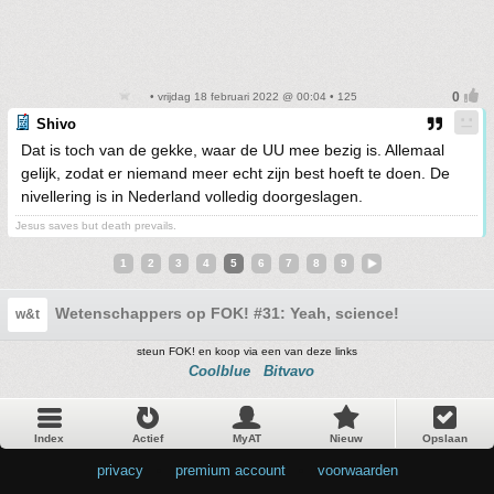
• vrijdag 18 februari 2022 @ 00:04 • 125
Shivo
Dat is toch van de gekke, waar de UU mee bezig is. Allemaal
gelijk, zodat er niemand meer echt zijn best hoeft te doen. De
nivellering is in Nederland volledig doorgeslagen.
Jesus saves but death prevails.
1
2
3
4
5
6
7
8
9
Wetenschappers op FOK! #31: Yeah, science!
w&t
steun FOK! en koop via een van deze links
Coolblue
Bitvavo
Index
Actief
MyAT
Nieuw
Opslaan
privacy
•
premium account
•
voorwaarden