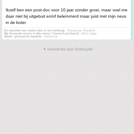
Ikzelf ben een post-doc voor 10 jaar zonder groei, maar voel me
daar niet bij uitgebuit en/of belemmerd maar juist met mijn neus
in de boter.
En mochten we vallen dan is het omhoog.
- Krang (uit: Pantani)
My favourite music is the music I haven't yet heard
- John Cage
Water: ijskoud de hardste
- Gehenna
▼ Advertentie door Refinery89