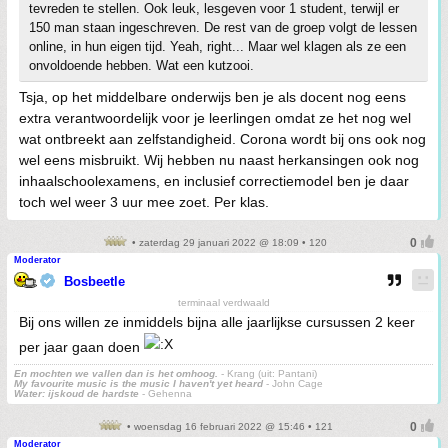
tevreden te stellen. Ook leuk, lesgeven voor 1 student, terwijl er
150 man staan ingeschreven. De rest van de groep volgt de lessen
online, in hun eigen tijd. Yeah, right... Maar wel klagen als ze een
onvoldoende hebben. Wat een kutzooi.
Tsja, op het middelbare onderwijs ben je als docent nog eens
extra verantwoordelijk voor je leerlingen omdat ze het nog wel
wat ontbreekt aan zelfstandigheid. Corona wordt bij ons ook nog
wel eens misbruikt. Wij hebben nu naast herkansingen ook nog
inhaalschoolexamens, en inclusief correctiemodel ben je daar
toch wel weer 3 uur mee zoet. Per klas.
• zaterdag 29 januari 2022 @ 18:09 • 120
Moderator
Bosbeetle
terminaal verdwaald
Bij ons willen ze inmiddels bijna alle jaarlijkse cursussen 2 keer
per jaar gaan doen
En mochten we vallen dan is het omhoog.
- Krang (uit: Pantani)
My favourite music is the music I haven't yet heard
- John Cage
Water: ijskoud de hardste
- Gehenna
• woensdag 16 februari 2022 @ 15:46 • 121
Moderator