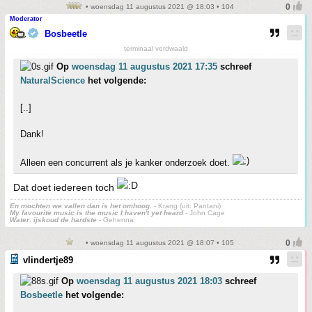
• woensdag 11 augustus 2021 @ 18:03 • 104
Moderator
Bosbeetle
terminaal verdwaald
Op
woensdag 11 augustus 2021 17:35
schreef
NaturalScience
het volgende:
[..]
Dank!
Alleen een concurrent als je kanker onderzoek doet.
Dat doet iedereen toch
En mochten we vallen dan is het omhoog.
- Krang (uit: Pantani)
My favourite music is the music I haven't yet heard
- John Cage
Water: ijskoud de hardste
- Gehenna
• woensdag 11 augustus 2021 @ 18:07 • 105
vlindertje89
Op
woensdag 11 augustus 2021 18:03
schreef
Bosbeetle
het volgende: