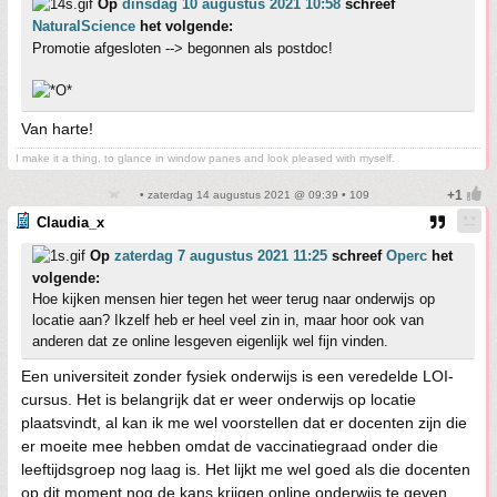
Op
dinsdag 10 augustus 2021 10:58
schreef
NaturalScience
het volgende:
Promotie afgesloten --> begonnen als postdoc!
Van harte!
I make it a thing, to glance in window panes and look pleased with myself.
• zaterdag 14 augustus 2021 @ 09:39 • 109
Claudia_x
Op
zaterdag 7 augustus 2021 11:25
schreef
Operc
het
volgende:
Hoe kijken mensen hier tegen het weer terug naar onderwijs op
locatie aan? Ikzelf heb er heel veel zin in, maar hoor ook van
anderen dat ze online lesgeven eigenlijk wel fijn vinden.
Een universiteit zonder fysiek onderwijs is een veredelde LOI-
cursus. Het is belangrijk dat er weer onderwijs op locatie
plaatsvindt, al kan ik me wel voorstellen dat er docenten zijn die
er moeite mee hebben omdat de vaccinatiegraad onder die
leeftijdsgroep nog laag is. Het lijkt me wel goed als die docenten
op dit moment nog de kans krijgen online onderwijs te geven.