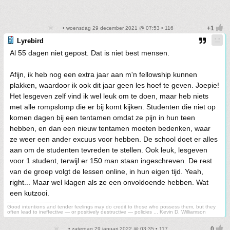
• woensdag 29 december 2021 @ 07:53 • 116
Lyrebird
Al 55 dagen niet gepost. Dat is niet best mensen.
Afijn, ik heb nog een extra jaar aan m'n fellowship kunnen
plakken, waardoor ik ook dit jaar geen les hoef te geven. Joepie!
Het lesgeven zelf vind ik wel leuk om te doen, maar heb niets
met alle rompslomp die er bij komt kijken. Studenten die niet op
komen dagen bij een tentamen omdat ze pijn in hun teen
hebben, en dan een nieuw tentamen moeten bedenken, waar
ze weer een ander excuus voor hebben. De school doet er alles
aan om de studenten tevreden te stellen. Ook leuk, lesgeven
voor 1 student, terwijl er 150 man staan ingeschreven. De rest
van de groep volgt de lessen online, in hun eigen tijd. Yeah,
right... Maar wel klagen als ze een onvoldoende hebben. Wat
een kutzooi.
Good intentions and tender feelings may do credit to those who possess them, but they
often lead to ineffective — or positively destructive — policies ... Kevin D. Williamson
• zaterdag 29 januari 2022 @ 03:35 • 117