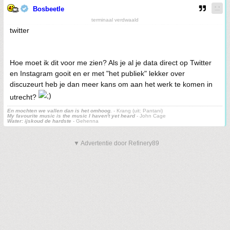
Bosbeetle
terminaal verdwaald
twitter
Hoe moet ik dit voor me zien? Als je al je data direct op Twitter
en Instagram gooit en er met "het publiek" lekker over
discuzeurt heb je dan meer kans om aan het werk te komen in
utrecht?
En mochten we vallen dan is het omhoog.
- Krang (uit: Pantani)
My favourite music is the music I haven't yet heard
- John Cage
Water: ijskoud de hardste
- Gehenna
▼ Advertentie door Refinery89