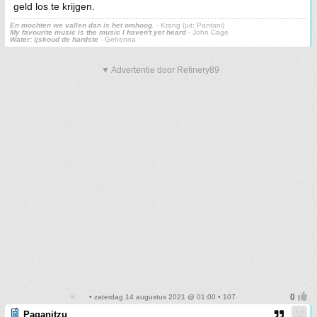
geld los te krijgen.
En mochten we vallen dan is het omhoog.
- Krang (uit: Pantani)
My favourite music is the music I haven't yet heard
- John Cage
Water: ijskoud de hardste
- Gehenna
▼ Advertentie door Refinery89
• zaterdag 14 augustus 2021 @ 01:00 • 107
Paganitzu