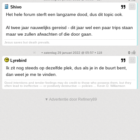
Shivo
Het hele forum sterft een langzame dood, dus dit topic ook.
Al twee jaar nauwelijks gereisd - dit jaar wel een paar trips staan
maar we zullen afwachten of die door gaan.
Jesus saves but death prevails.
• zaterdag 29 januari 2022 @ 05:57 • 118
Lyrebird
Ik zit nog steeds op dezelfde plek, dus als je in de buurt bent,
dan weet je me te vinden.
Good intentions and tender feelings may do credit to those who possess them, but they
often lead to ineffective — or positively destructive — policies ... Kevin D. Williamson
▼ Advertentie door Refinery89