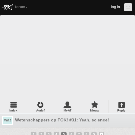
forum
log in
Index
Actief
MyAT
Nieuw
Reply
Wetenschappers op FOK! #31: Yeah, science!
w&t
1
2
3
4
5
6
7
8
9