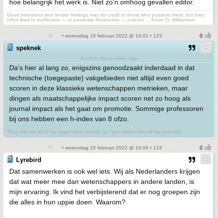
hoe belangrijk het werk is. Niet zo'n omhoog gevallen editor.
Good intentions and tender feelings may do credit to those who possess them, but they
often lead to ineffective — or positively destructive — policies ... Kevin D. Williamson
• woensdag 16 februari 2022 @ 16:01 • 123
speknek
Another day another slay
Da's hier al lang zo, enigszins genoodzaakt inderdaad in dat
technische (toegepaste) vakgebieden niet altijd even goed
scoren in deze klassieke wetenschappen metrieken, maar
dingen als maatschappelijke impact scoren net zo hoog als
journal impact als het gaat om promotie. Sommige professoren
bij ons hebben een h-index van 8 ofzo.
They told me all of my cages were mental, so I got wasted like all my potential.
• woensdag 16 februari 2022 @ 16:06 • 124
Lyrebird
Dat samenwerken is ook wel iets. Wij als Nederlanders krijgen
dat wat meer mee dan wetenschappers in andere landen, is
mijn ervaring. Ik vind het verbijsterend dat er nog groepen zijn
die alles in hun uppie doen. Waarom?