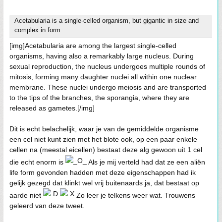
Acetabularia is a single-celled organism, but gigantic in size and
complex in form
[img]Acetabularia are among the largest single-celled
organisms, having also a remarkably large nucleus. During
sexual reproduction, the nucleus undergoes multiple rounds of
mitosis, forming many daughter nuclei all within one nuclear
membrane. These nuclei undergo meiosis and are transported
to the tips of the branches, the sporangia, where they are
released as gametes.[/img]
Dit is echt belachelijk, waar je van de gemiddelde organisme
een cel niet kunt zien met het blote ook, op een paar enkele
cellen na (meestal eicellen) bestaat deze alg gewoon uit 1 cel
die echt enorm is
Als je mij verteld had dat ze een aliën
life form gevonden hadden met deze eigenschappen had ik
gelijk gezegd dat klinkt wel vrij buitenaards ja, dat bestaat op
aarde niet
Zo leer je telkens weer wat. Trouwens
geleerd van deze tweet.