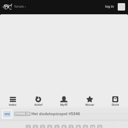
forum
log in
Index
Actief
MyAT
Nieuw
Dicht
Het dodetopicspel #5346
onz
RONDE 26
1
2
3
4
5
6
7
8
9
10
11