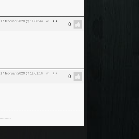
17 februari 2020 @ 11:00
:44
#3
17 februari 2020 @ 11:01
:16
#4
---------