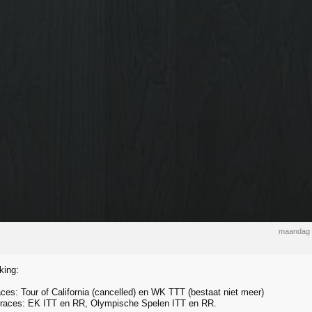
maandag 
king:
ces: Tour of California (cancelled) en WK TTT (bestaat niet meer)
races: EK ITT en RR, Olympische Spelen ITT en RR.