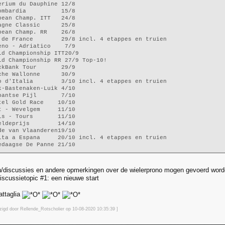
erium du Dauphine 12/8
ombardia          15/8
pean Champ. ITT   24/8
agne Classic      25/8
pean Champ. RR    26/8
 de France        29/8 incl. 4 etappes en truien
eno - Adriatico    7/9
ld Championship ITT20/9
ld Championship RR 27/9 Top-10!
ckBank Tour       29/9
che Wallonne      30/9
o d'Italia        3/10 incl. 4 etappes en truien
k-Bastenaken-Luik 4/10
bantse Pijl       7/10
tel Gold Race    10/10
t - Wevelgem     11/10
is - Tours       11/10
eldeprijs        14/10
de van Vlaanderen19/10
lta a Espana     20/10 incl. 4 etappes en truien
edaagse De Panne 21/10
/discussies en andere opmerkingen over de wielerprono mogen gevoerd worden
iscussietopic #1: een nieuwe start
attaglia
jzigd door Rellende_Rotscholier op 10-08-2020 10:35
:39
]