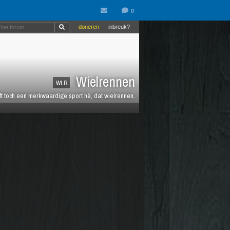
doneren
inbreuk?
Wielrennen
WLR
jft toch een merkwaardige sport hè, dat wielrennen.