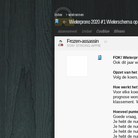
Index
»
wielrennen
Wielerprono 2020 #1 Wielerschema op
abonnement
Unibet
Coolblue
Bitvavo
Frozen-assassin
STAY STRONG APPIE
FOK! Wielerp
Ook dit jaar 
Opzet van het
Volg de koers
Hoe werkt het
Voor elke koe
prognose word
klassement. W
Hoeveel punten
Goede vraag, 
Je hebt de nu
Je hebt de nu
Je hebt de nu
Je hebt de nu