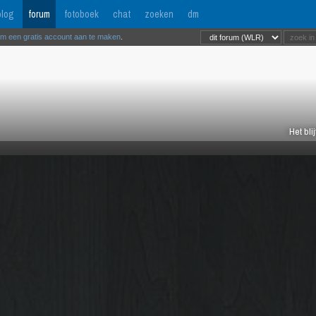
log
forum
fotoboek
chat
zoeken
dm
om een gratis account aan te maken
.
Het bli