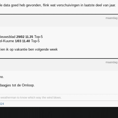
le data goed heb gevonden, flink wat verschuivingen in laatste deel van jaar.
maandag 
Nieuwsblad
Top-5
29/02 11.35
el-Kuurne
Top-5
1/03 11.40
ien ik op vakantie ben volgende week
maandag 
no.
daagjes tot de Omloop.
a weatherman to know which way the wind blows.
----------------------------------------------------------------------------------------------------------------
024