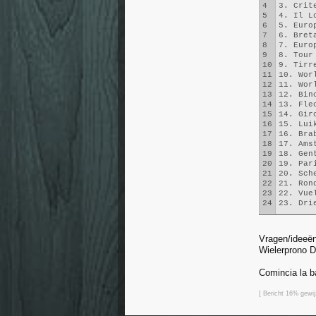
4
3. Crit
5
4. Il L
6
5. Euro
7
6. Bret
8
7. Euro
9
8. Tour
10
9. Tirr
11
10. Wor
12
11. Wor
13
12. Bin
14
13. Fle
15
14. Gir
16
15. Lui
17
16. Bra
18
17. Ams
19
18. Gen
20
19. Par
21
20. Sch
22
21. Ron
23
22. Vue
24
23. Dri
Vragen/ideeën
Wielerprono D
Comincia la b
[ Bericht 16% gewi