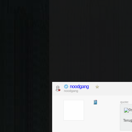
noodgang
noodgang
quote:
Teru