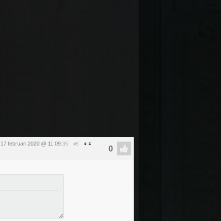
17 februari 2020 @ 11:09
:35
#5