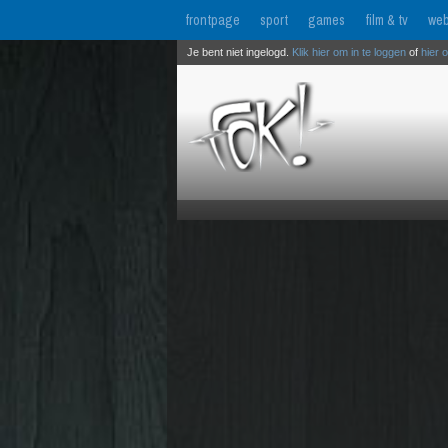
frontpage
sport
games
film & tv
web
Je bent niet ingelogd.
Klik hier om in te loggen
of
hier 