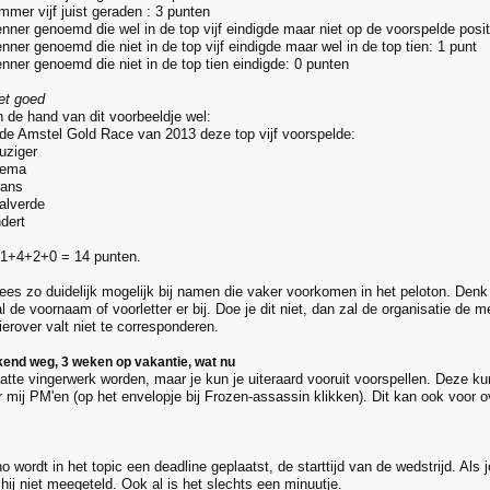
mmer vijf juist geraden : 3 punten
enner genoemd die wel in de top vijf eindigde maar niet op de voorspelde posit
nner genoemd die niet in de top vijf eindigde maar wel in de top tien: 1 punt
enner genoemd die niet in de top tien eindigde: 0 punten
iet goed
 de hand van dit voorbeeldje wel:
ij de Amstel Gold Race van 2013 deze top vijf voorspelde:
uziger
lema
rans
Valverde
dert
+1+4+2+0 = 14 punten.
wees zo duidelijk mogelijk bij namen die vaker voorkomen in het peloton. Denk
al de voornaam of voorletter er bij. Doe je dit niet, dan zal de organisatie de m
erover valt niet te corresponderen.
kend weg, 3 weken op vakantie, wat nu
tte vingerwerk worden, maar je kun je uiteraard vooruit voorspellen. Deze kun
 mij PM'en (op het envelopje bij Frozen-assassin klikken). Dit kan ook voor 
o wordt in het topic een deadline geplaatst, de starttijd van de wedstrijd. Als 
 hij niet meegeteld. Ook al is het slechts een minuutje.