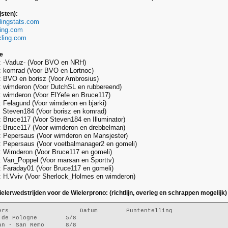
jsten):
clingstats.com
king.com
ycling.com
me
: -Vaduz- (Voor BVO en NRH)
: komrad (Voor BVO en Lortnoc)
: BVO en borisz (Voor Ambrosius)
: wimderon (Voor DutchSL en rubbereend)
 wimderon (Voor ElYefe en Bruce117)
 Felagund (Voor wimderon en bjarki)
 Steven184 (Voor borisz en komrad)
 Bruce117 (Voor Steven184 en Illuminator)
: Bruce117 (Voor wimderon en drebbelman)
: Pepersaus (Voor wimderon en Mansjester)
: Pepersaus (Voor voetbalmanager2 en gomeli)
: Wimderon (Voor Bruce117 en gomeli)
 Van_Poppel (Voor marsan en Sporttv)
 Faraday01 (Voor Bruce117 en gomeli)
: H.Vviv (Voor Sherlock_Holmes en wimderon)
lerwedstrijden voor de Wielerprono: (richtlijn, overleg en schrappen mogelijk)
ers                    Datum        Puntentelling
 de Pologne        5/8
an - San Remo      8/8