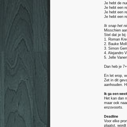
Je hebt de nu
Je hebt een r
Je hebt een re
Je hebt een r
Ik snap het n
Misschien aan
Stel dat je b
1. Roman Kre
2. Bauke Mol
3. Simon Ger
4. Alejandro 
5. Jelle Vanen
Dan heb je 7
En let erop, 
Zet in dit gev
aanhouden. Hi
Ik ga een wee
Het kan dan na
maar ook naar
enzovoorts.
Deadline
Voor elke pron
plaatst, wordt