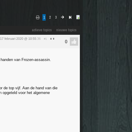
1
2
3
actieve topics
nieuwe topics
17 februari 2020 @ 10:55
:36
#1
in handen van Frozen-assassin.
r de top vijf. Aan de hand van die
en opgeteld voor het algemene