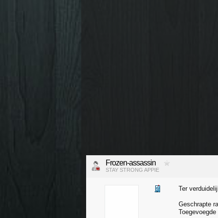
Frozen-assassin
STAY STRONG APPIE
Ter verduidelij
Geschrapte ra
Toegevoegde 