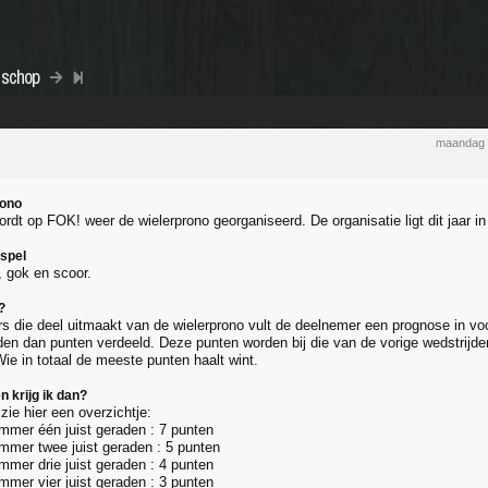
 schop
maandag 
rono
wordt op FOK! weer de wielerprono georganiseerd. De organisatie ligt dit jaar 
 spel
, gok en scoor.
?
rs die deel uitmaakt van de wielerprono vult de deelnemer een prognose in voo
en dan punten verdeeld. Deze punten worden bij die van de vorige wedstrijd
ie in totaal de meeste punten haalt wint.
 krijg ik dan?
zie hier een overzichtje:
mmer één juist geraden : 7 punten
mmer twee juist geraden : 5 punten
mmer drie juist geraden : 4 punten
mmer vier juist geraden : 3 punten