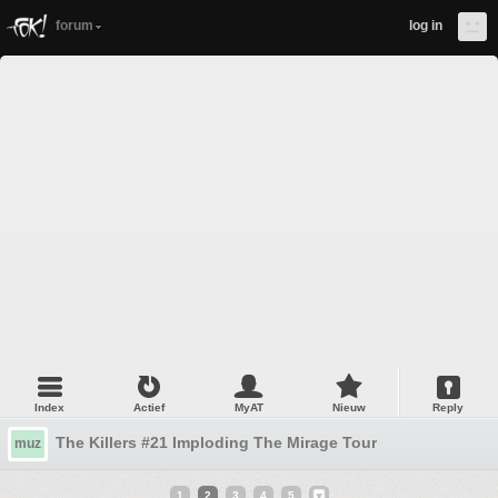
forum
log in
Index
Actief
MyAT
Nieuw
Reply
The Killers #21 Imploding The Mirage Tour
muz
1
2
3
4
5