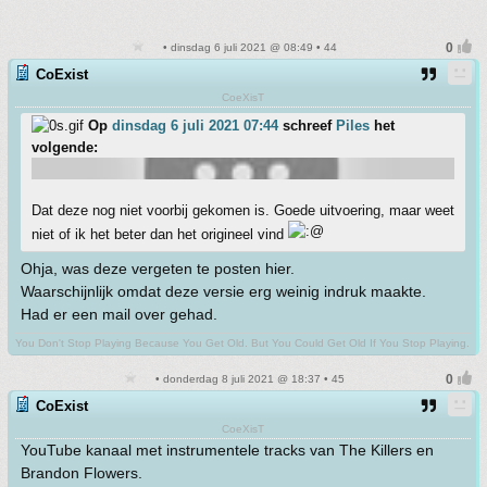
• dinsdag 6 juli 2021 @ 08:49 • 44
CoExist
CoeXisT
Op
dinsdag 6 juli 2021 07:44
schreef
Piles
het
volgende:
Dat deze nog niet voorbij gekomen is. Goede uitvoering, maar weet
niet of ik het beter dan het origineel vind
Ohja, was deze vergeten te posten hier.
Waarschijnlijk omdat deze versie erg weinig indruk maakte.
Had er een mail over gehad.
You Don't Stop Playing Because You Get Old. But You Could Get Old If You Stop Playing.
• donderdag 8 juli 2021 @ 18:37 • 45
CoExist
CoeXisT
YouTube kanaal met instrumentele tracks van The Killers en
Brandon Flowers.