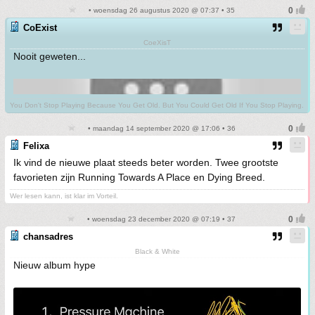
• woensdag 26 augustus 2020 @ 07:37 • 35
CoExist
CoeXisT
Nooit geweten...
You Don't Stop Playing Because You Get Old. But You Could Get Old If You Stop Playing.
• maandag 14 september 2020 @ 17:06 • 36
Felixa
Ik vind de nieuwe plaat steeds beter worden. Twee grootste
favorieten zijn Running Towards A Place en Dying Breed.
Wer lesen kann, ist klar im Vorteil.
• woensdag 23 december 2020 @ 07:19 • 37
chansadres
Black & White
Nieuw album hype