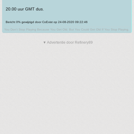
20.00 uur GMT dus.
Bericht 0% gewijzigd door CoExist op 24-08-2020 09:22:46
You Don't Stop Playing Because You Get Old. But You Could Get Old If You Stop Playing.
▼ Advertentie door Refinery89