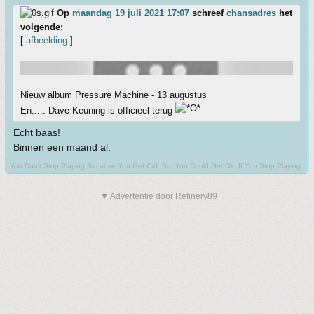
Op
maandag 19 juli 2021 17:07
schreef
chansadres
het
volgende:
[
afbeelding
]
Nieuw album Pressure Machine - 13 augustus
En..... Dave Keuning is officieel terug
Echt baas!
Binnen een maand al.
You Don't Stop Playing Because You Get Old. But You Could Get Old If You Stop Playing.
▼ Advertentie door Refinery89