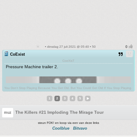
• dinsdag 27 juli 2021 @ 05:40 • 50
CoExist
CoeXisT
Pressure Machine trailer 2.
You Don't Stop Playing Because You Get Old. But You Could Get Old If You Stop Playing.
1
2
3
4
5
The Killers #21 Imploding The Mirage Tour
muz
steun FOK! en koop via een van deze links
Coolblue
Bitvavo