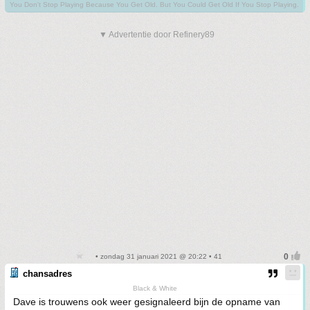
You Don't Stop Playing Because You Get Old. But You Could Get Old If You Stop Playing.
▼ Advertentie door Refinery89
• zondag 31 januari 2021 @ 20:22 • 41
chansadres
Black & White
Dave is trouwens ook weer gesignaleerd bijn de opname van