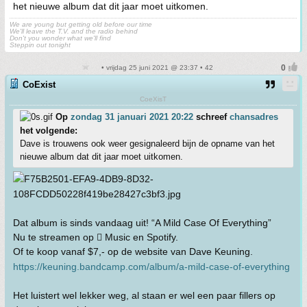
het nieuwe album dat dit jaar moet uitkomen.
We are young but getting old before our time
We'll leave the T.V. and the radio behind
Don't you wonder what we'll find
Steppin out tonight
• vrijdag 25 juni 2021 @ 23:37 • 42
CoExist
CoeXisT
Op
zondag 31 januari 2021 20:22
schreef
chansadres
het volgende:
Dave is trouwens ook weer gesignaleerd bijn de opname van het
nieuwe album dat dit jaar moet uitkomen.
Dat album is sinds vandaag uit! “A Mild Case Of Everything”
Nu te streamen op  Music en Spotify.
Of te koop vanaf $7,- op de website van Dave Keuning.
https://keuning.bandcamp.com/album/a-mild-case-of-everything
Het luistert wel lekker weg, al staan er wel een paar fillers op