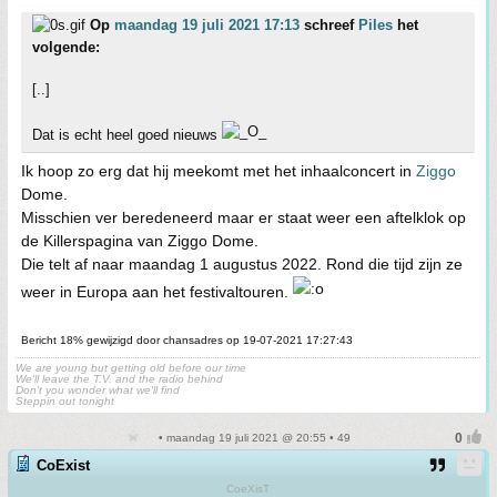
Op
maandag 19 juli 2021 17:13
schreef
Piles
het
volgende:
[..]
Dat is echt heel goed nieuws
Ik hoop zo erg dat hij meekomt met het inhaalconcert in
Ziggo
Dome.
Misschien ver beredeneerd maar er staat weer een aftelklok op
de Killerspagina van Ziggo Dome.
Die telt af naar maandag 1 augustus 2022. Rond die tijd zijn ze
weer in Europa aan het festivaltouren.
Bericht 18% gewijzigd door chansadres op 19-07-2021 17:27:43
We are young but getting old before our time
We'll leave the T.V. and the radio behind
Don't you wonder what we'll find
Steppin out tonight
• maandag 19 juli 2021 @ 20:55 • 49
CoExist
CoeXisT