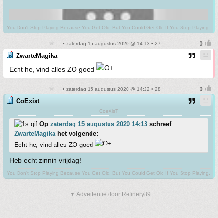
You Don't Stop Playing Because You Get Old. But You Could Get Old If You Stop Playing.
• zaterdag 15 augustus 2020 @ 14:13 • 27
ZwarteMagika
Echt he, vind alles ZO goed
• zaterdag 15 augustus 2020 @ 14:22 • 28
CoExist
CoeXisT
Op
zaterdag 15 augustus 2020 14:13
schreef
ZwarteMagika
het volgende:
Echt he, vind alles ZO goed
Heb echt zinnin vrijdag!
You Don't Stop Playing Because You Get Old. But You Could Get Old If You Stop Playing.
▼ Advertentie door Refinery89