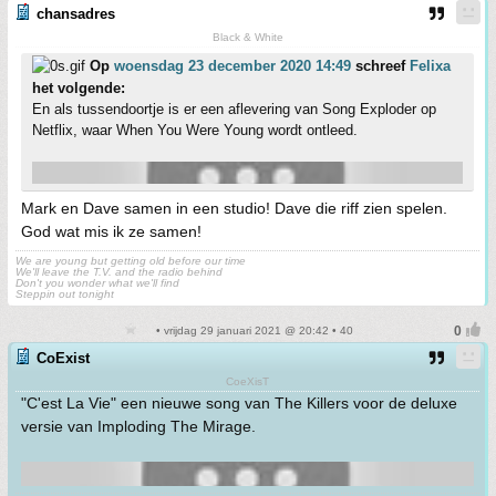
chansadres
Black & White
Op
woensdag 23 december 2020 14:49
schreef
Felixa
het volgende:
En als tussendoortje is er een aflevering van Song Exploder op
Netflix, waar When You Were Young wordt ontleed.
Mark en Dave samen in een studio! Dave die riff zien spelen.
God wat mis ik ze samen!
We are young but getting old before our time
We'll leave the T.V. and the radio behind
Don't you wonder what we'll find
Steppin out tonight
• vrijdag 29 januari 2021 @ 20:42 • 40
CoExist
CoeXisT
"C'est La Vie" een nieuwe song van The Killers voor de deluxe
versie van Imploding The Mirage.