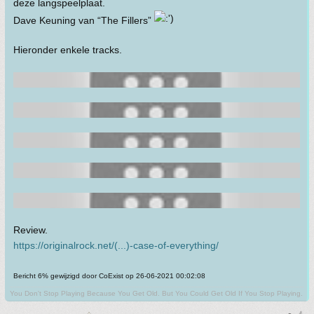
deze langspeelplaat.
Dave Keuning van “The Fillers”
Hieronder enkele tracks.
Review.
https://originalrock.net/(...)-case-of-everything/
Bericht 6% gewijzigd door CoExist op 26-06-2021 00:02:08
You Don't Stop Playing Because You Get Old. But You Could Get Old If You Stop Playing.