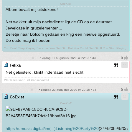
CoeXisT
Album bevalt mij uitstekend!
Net wakker uit mijn nachtdienst ligt de CD op de deurmat.
Jewelcase in gruzelementen...
Belletje naar Bolcom gedaan en krijg een nieuwe opgestuurd.
De oude mag ik houden.
You Don't Stop Playing Because You Get Old. But You Could Get Old If You Stop Playing.
• vrijdag 21 augustus 2020 @ 22:33 • 33
Felixa
Net geluisterd, klinkt inderdaad niet slecht!
Wer lesen kann, ist klar im Vorteil.
• zondag 23 augustus 2020 @ 20:16 • 34
CoExist
CoeXisT
https://umusic.digital/im(...)Listening%20Party%20
(24%20hr%20rem