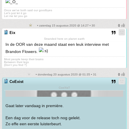
Once we've both said our goodbyes
Let's just let it go
Let me let you go
• zaterdag 15 augustus 2020 @ 14:27 • 30
Eix
Stranded here on planet earth
In de OOR van deze maand staat een leuk interview met
Brandon Flowers.
Most people keep their brains
Between their legs
(Don't you find ?)
• donderdag 20 augustus 2020 @ 01:35 • 31
CoExist
CoeXisT
Gaat later vandaag in première.
Een dag voor de release toch nog gelekt.
Zo effe een eerste luisterbeurt.