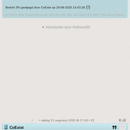
(!)
Bericht 3% gewijzigd door CoExist op 20-08-2020 14:43:28
You Don't Stop Playing Because You Get Old. But You Could Get Old If You Stop Playing.
▼ Advertentie door Refinery89
• vrijdag 21 augustus 2020 @ 17:43 • 32
CoExist