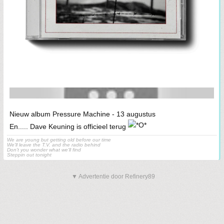
Nieuw album Pressure Machine - 13 augustus
En..... Dave Keuning is officieel terug
We are young but getting old before our time
We'll leave the T.V. and the radio behind
Don't you wonder what we'll find
Steppin out tonight
▼ Advertentie door Refinery89