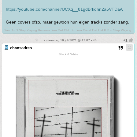
https://youtube.com/channel/UCXq__81gdBrkqhn2a5VTDaA
Geen covers ofzo, maar gewoon hun eigen tracks zonder zang.
You Don't Stop Playing Because You Get Old. But You Could Get Old If You Stop Playing.
• maandag 19 juli 2021 @ 17:07 • 46
chansadres
Black & White