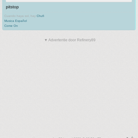
pitstop
Cuando haya sol, hay
Chufi
Musica Español
Come On
▼ Advertentie door Refinery89