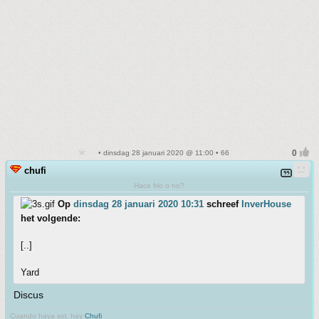
• dinsdag 28 januari 2020 @ 11:00 • 66
chufi
Hace frio o no?
Op
dinsdag 28 januari 2020 10:31
schreef
InverHouse
het volgende:
[..]
Yard
Discus
Cuando haya sol, hay
Chufi