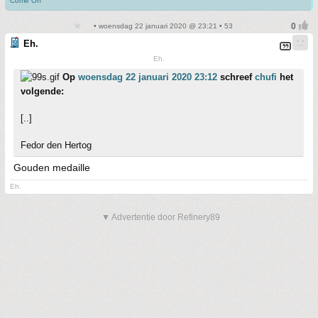
Come On
• woensdag 22 januari 2020 @ 23:21 • 53
Eh.
Eh.
Op
woensdag 22 januari 2020 23:12
schreef
chufi
het
volgende:
[..]
Fedor den Hertog
Gouden medaille
Eh.
▼ Advertentie door Refinery89