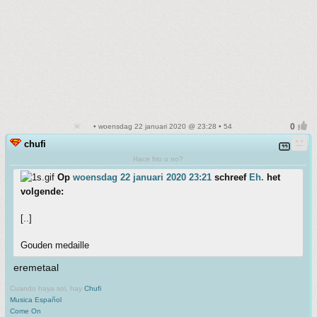
• woensdag 22 januari 2020 @ 23:28 • 54
chufi
Hace frio o no?
Op
woensdag 22 januari 2020 23:21
schreef
Eh.
het
volgende:
[..]
Gouden medaille
eremetaal
Cuando haya sol, hay
Chufi
Musica Español
Come On