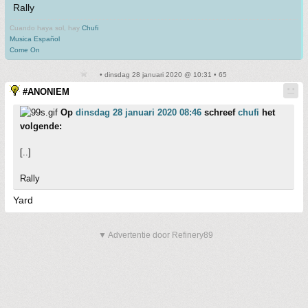
Rally
Cuando haya sol, hay
Chufi
Musica Español
Come On
• dinsdag 28 januari 2020 @ 10:31 • 65
#ANONIEM
Op
dinsdag 28 januari 2020 08:46
schreef
chufi
het
volgende:
[..]
Rally
Yard
▼ Advertentie door Refinery89