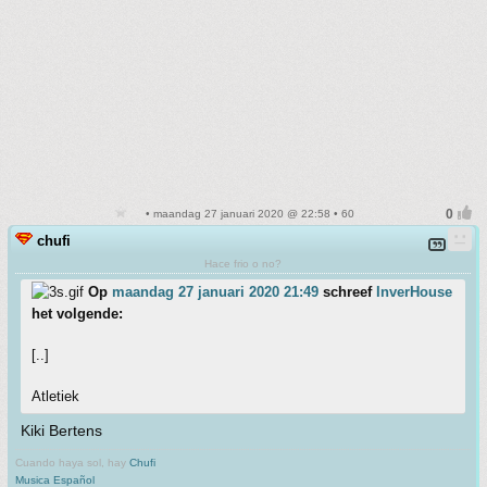
• maandag 27 januari 2020 @ 22:58 • 60
chufi
Hace frio o no?
Op
maandag 27 januari 2020 21:49
schreef
InverHouse
het volgende:
[..]
Atletiek
Kiki Bertens
Cuando haya sol, hay
Chufi
Musica Español