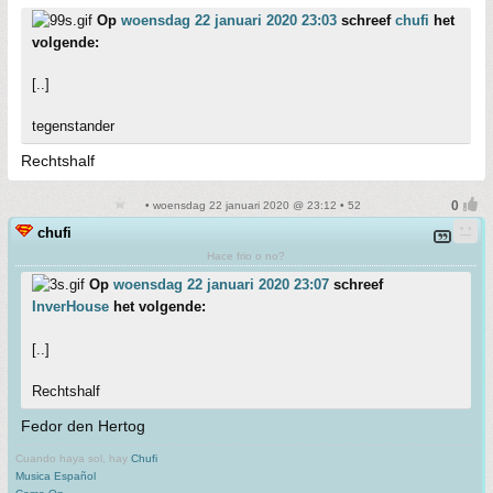
Op
woensdag 22 januari 2020 23:03
schreef
chufi
het
volgende:
[..]
tegenstander
Rechtshalf
• woensdag 22 januari 2020 @ 23:12 • 52
chufi
Hace frio o no?
Op
woensdag 22 januari 2020 23:07
schreef
InverHouse
het volgende:
[..]
Rechtshalf
Fedor den Hertog
Cuando haya sol, hay
Chufi
Musica Español