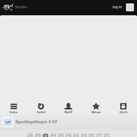
forum
log in
Index
Actief
MyAT
Nieuw
Dicht
Sportlepeltopic # 57
spl
1
2
3
4
5
6
7
8
9
10
11