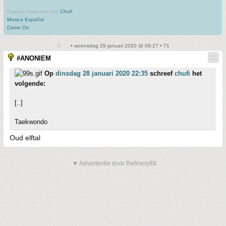
Cuando haya sol, hay
Chufi
Musica Español
Come On
• woensdag 29 januari 2020 @ 08:27 • 71
#ANONIEM
Op
dinsdag 28 januari 2020 22:35
schreef
chufi
het
volgende:
[..]
Taekwondo
Oud elftal
▼ Advertentie door Refinery89