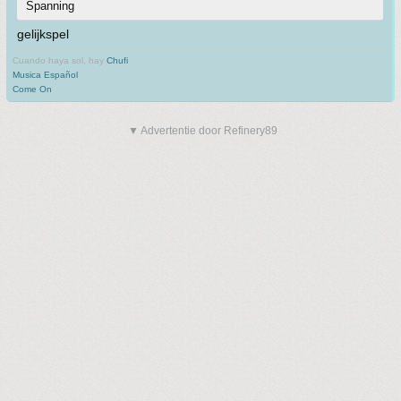
Spanning
gelijkspel
Cuando haya sol, hay
Chufi
Musica Español
Come On
▼ Advertentie door Refinery89