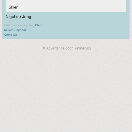
Skiën
Nigel de Jong
Cuando haya sol, hay
Chufi
Musica Español
Come On
▼ Advertentie door Refinery89