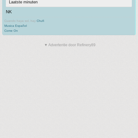
Laatste minuten
NK
Cuando haya sol, hay
Chufi
Musica Español
Come On
▼ Advertentie door Refinery89