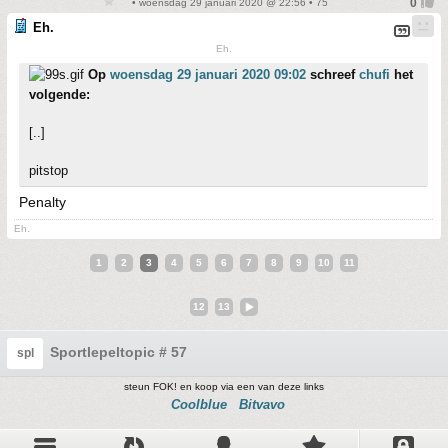
• woensdag 29 januari 2020 @ 22:56 • 75
Eh.
Eh.
Op
woensdag 29 januari 2020 09:02
schreef
chufi
het
volgende:
[..]
pitstop
Penalty
Eh.
1
2
3
4
5
6
7
8
9
10
11
12
13
Sportlepeltopic # 57
spl
steun FOK! en koop via een van deze links
Coolblue
Bitvavo