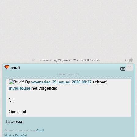
• woensdag 29 januari 2020 @ 08:29 • 72
chufi
Hace frio o no?
Op
woensdag 29 januari 2020 08:27
schreef
InverHouse
het volgende:
[..]
Oud elftal
Lacrosse
Cuando haya sol, hay
Chufi
Musica Español