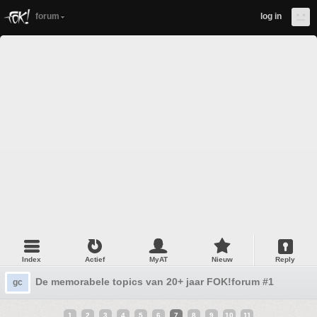
forum
log in
Index
Actief
MyAT
Nieuw
Reply
De memorabele topics van 20+ jaar FOK!forum #1
gc
1
2
3
4
5
6
7
8
9
10
11