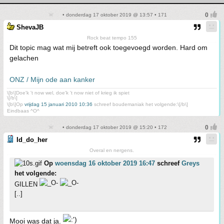
• donderdag 17 oktober 2019 @ 13:57 • 171
ShevaJB
Rock beat tempo 155
Dit topic mag wat mij betreft ook toegevoegd worden. Hard om
gelachen
ONZ / Mijn ode aan kanker
\[b\]Doe'k 't now wel, doe'k 't now niet of krieg ik spiet
\[/b\]
\[b\]Op
vrijdag 15 januari 2010 10:36
schreef boudemaniak het volgende:\[/b\]
Eindbaas ^O^
• donderdag 17 oktober 2019 @ 15:20 • 172
Id_do_her
Overal en nergens.
Op
woensdag 16 oktober 2019 16:47
schreef
Greys
het volgende:
GILLEN
[..]
Mooi was dat ja.