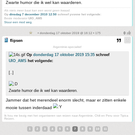
Zwarte humor die ik wel kan waarderen.
Als niets meer baat kan een worst geen kwaad.
Op
dinsdag 7 december 2010 12:50
schreef yvonne het volgende:
Beste moderator
UIO_AMS
Stuur een mod weg.
• donderdag 17 oktober 2019 @ 16:12 • 175
flipsen
Argentinie-specialist!
Op
donderdag 17 oktober 2019 15:35
schreef
UIO_AMS
het volgende:
[..]
Zwarte humor die ik wel kan waarderen.
Jammer dat het merendeel enorm slecht, maar er zitten enkele
mooie tussen inderdaad
Ik hou me bezig met het organiseren van reizen naar Argentinie, Chili en Peru voor Tipica
Reizen.
1
2
3
4
5
6
7
8
9
10
11