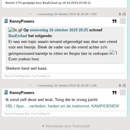
Bericht 17% gewijzigd door BasEnAad op 16-10-2019 20:36:11
• woensdag 16 oktober 2019 @ 20:26 • 155
KennyPowers
Op
woensdag 16 oktober 2019 20:25
schreef
BasEnAad
het volgende:
Er was een topic waarin iemand uitgenodigd was door een vriend
voor een feestje. Bleek de vader van die vriend achter zo'n
geïmproviseerd barretje te zitten en flesjes bier te verkopen
Even zoeken hoor.
Stiekem best wel baas
You're Fucking Out, I'm Fucking In
• woensdag 16 oktober 2019 @ 20:29 • 156
KennyPowers
Ik vond zelf deze wel leuk, Tong die te vroeg juicht
VBL / Ajax.....verleden, heden en de toekomst. KAMPIOENEN!
You're Fucking Out, I'm Fucking In
▼ Advertentie door Refinery89