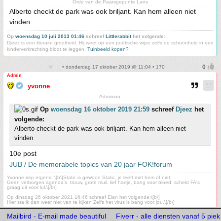
Orde van de Paarsgepunte Lans
Alberto checkt de park was ook briljant. Kan hem alleen niet
vinden
Op
woensdag 10 juli 2013 01:46
schreef
Littlerabbit
het volgende:
Djeez is een literaire grootheid. Hij weet op een poëtische wijze zelfs de schoonheid in een
kinderverkrachting bloot te leggen.
Tuinbeeld kopen?
• donderdag 17 oktober 2019 @ 11:04 • 170
Admin
yvonne
Adminion.
Op
woensdag 16 oktober 2019 21:59
schreef
Djeez
het
volgende:
Alberto checkt de park was ook briljant. Kan hem alleen niet
vinden
10e post
JUB / De memorabele topics van 20 jaar FOK!forum
Yvonne riep ergens: \[b\]Static is gewoon Static, je leeft met hem of niet.
Geen verborgen agenda's, trouw, grote muil, lief hartje, bang voor bloed, scheld FA's
graag uit voor lul.\[/b\]
Op dinsdag 26 oktober 2021 16:46 schreef Elan het volgende:\[b\]
Hier sta ik dan weer niet van te kijken Zelfs het virus is bang voor jou.\[/b\]
Mailbird - E-mail made beautiful
Fiverr - alle diensten vanaf 5 piek