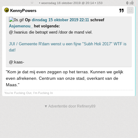
• woensdag 16 oktober 2019 @ 20:14 • 153
KennyPowers
Op
dinsdag 15 oktober 2019 22:11
schreef
Asjemenou_
het volgende:
@:Iwanius die betrapt werd /door de mand viel.
JUI / Gemeente R'dam wenst u een fijne "Subh Holi 2017" WTF is
dat!
@:kaas-
"Kom je dat mij even zeggen op het terras. Kunnen we gelijk
even afrekenen. Centrum van onze stad, overkant van de
Maas."
You're Fucking Out, I'm Fucking In
▼ Advertentie door Refinery89