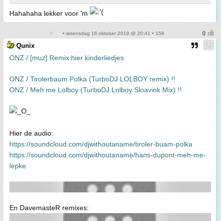
Hahahaha lekker voor 'm
• woensdag 16 oktober 2019 @ 20:41 • 158
Qunix
ONZ / [muz] Remix hier kinderliedjes
ONZ / Tirolerbaum Polka (TurboDJ LOLBOY remix) !!
ONZ / Meh me Lolboy (TurboDJ Lolboy Sloavink Mix) !!
Hier de audio:
https://soundcloud.com/djwithoutaname/tiroler-buam-polka
https://soundcloud.com/djwithoutaname/hans-dupont-meh-me-
lepke
En DavemasteR remixes: