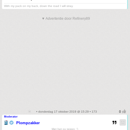
With my pack on my back, down the road I will stray.
▼ Advertentie door Refinery89
• donderdag 17 oktober 2019 @ 15:29 • 173
Moderator
Plompzakker
Met het ov reizen :')