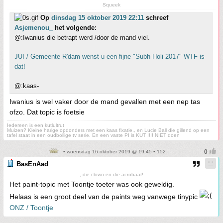
Squeek
Op
dinsdag 15 oktober 2019 22:11
schreef
Asjemenou_
het volgende:
@:Iwanius die betrapt werd /door de mand viel.
JUI / Gemeente R'dam wenst u een fijne "Subh Holi 2017" WTF is
dat!
@:kaas-
Iwanius is wel vaker door de mand gevallen met een nep tas
ofzo. Dat topic is foetsie
Iedereen is een kutlultrut
Muizen? Kleine harige opdonders met een kaas fixatie., en Lucie Ball die gillend op een
tafel staat in een oudbollige tv serie. En een vaste PI is KUT !!!! NIET doen
• woensdag 16 oktober 2019 @ 19:45 • 152
BasEnAad
, die clown en die acrobaat!
Het paint-topic met Toontje toeter was ook geweldig.
Helaas is een groot deel van de paints weg vanwege tinypic
ONZ / Toontje