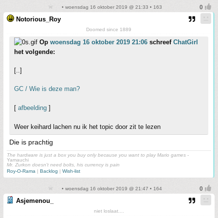
• woensdag 16 oktober 2019 @ 21:33 • 163
Notorious_Roy
Doomed since 1889
Op
woensdag 16 oktober 2019 21:06
schreef
ChatGirl
het volgende:
[..]
GC / Wie is deze man?
[
afbeelding
]
Weer keihard lachen nu ik het topic door zit te lezen
Die is prachtig
The hardware is just a box you buy only because you want to play Mario games
-
Yamauchi
Mr. Zurkon doesn't need bolts, his currency is pain
Roy-O-Rama
|
Backlog
|
Wish-list
• woensdag 16 oktober 2019 @ 21:47 • 164
Asjemenou_
niet loslaat....