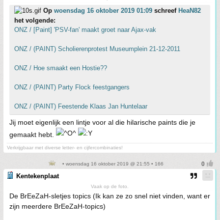
Op
woensdag 16 oktober 2019 01:09
schreef
HeaN82
het volgende:
ONZ / [Paint] 'PSV-fan' maakt groet naar Ajax-vak
ONZ / (PAINT) Scholierenprotest Museumplein 21-12-2011
ONZ / Hoe smaakt een Hostie??
ONZ / (PAINT) Party Flock feestgangers
ONZ / (PAINT) Feestende Klaas Jan Huntelaar
Jij moet eigenlijk een lintje voor al die hilarische paints die je
gemaakt hebt.
Verkrijgbaar met diverse letter- en cijfercombinaties!
• woensdag 16 oktober 2019 @ 21:55 • 166
Kentekenplaat
Vaak op de foto.
De BrEeZaH-sletjes topics (Ik kan ze zo snel niet vinden, want er
zijn meerdere BrEeZaH-topics)