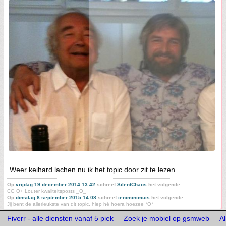
Weer keihard lachen nu ik het topic door zit te lezen
Op
vrijdag 19 december 2014 13:42
schreef
SilentChaos
het volgende:
CG O+ Louter kwaliteitsposts _O_
Op
dinsdag 8 september 2015 14:08
schreef
ieniminimuis
het volgende:
Jij bent de allerleukste van dit topic, hiep hé hoera hoezee *O*
Fiverr - alle diensten vanaf 5 piek
Zoek je mobiel op gsmweb
A