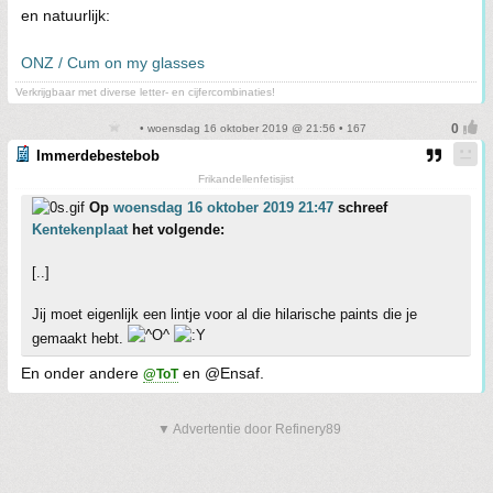
en natuurlijk:
ONZ / Cum on my glasses
Verkrijgbaar met diverse letter- en cijfercombinaties!
• woensdag 16 oktober 2019 @ 21:56 • 167
Immerdebestebob
Frikandellenfetisjist
Op
woensdag 16 oktober 2019 21:47
schreef
Kentekenplaat
het volgende:
[..]
Jij moet eigenlijk een lintje voor al die hilarische paints die je
gemaakt hebt.
En onder andere
en @Ensaf.
@ToT
▼ Advertentie door Refinery89