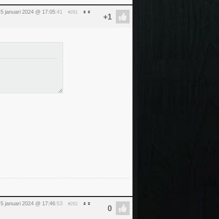
g 5 januari 2024 @ 17:05
:41
#281
g 5 januari 2024 @ 17:46
:53
#282