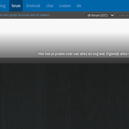
log
forum
fotoboek
chat
zoeken
dm
om een gratis account aan te maken
.
Hier kun je praten over van alles en nog wat. Eigenlijk alles