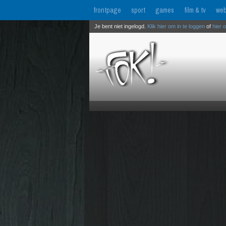
frontpage
sport
games
film & tv
web
Je bent niet ingelogd.
Klik hier om in te loggen
of
hier 