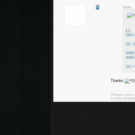
quote:
[..]
ONZ /
GC /
NWS / 
NWS /
GC / 
Thanks
Perhaps you've s
A murky, forgotte