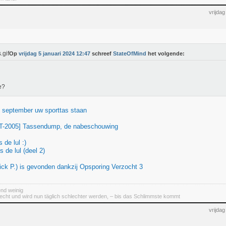
vrijda
Op
vrijdag 5 januari 2024 12:47
schreef
StateOfMind
het volgende:
e?
 september uw sporttas staan
T-2005] Tassendump, de nabeschouwing
 de lul :)
s de lul (deel 2)
Rick P.) is gevonden dankzij Opsporing Verzocht 3
end weinig
lecht und wird nun täglich schlechter werden, – bis das Schlimmste kommt
vrijda