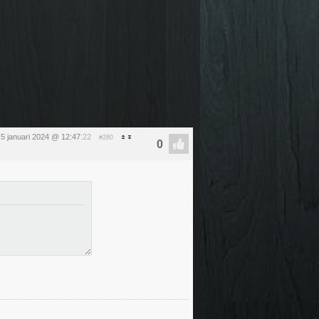
g 5 januari 2024 @ 12:47
:22
#280