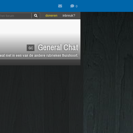
doneren
inbreuk?
General Chat
GC
 wat niet in een van de andere rubrieken thuishoort.