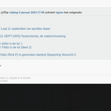
Op
vrijdag 5 januari 2024 17:05
schreef
sigme
het volgende:
 Laat 11 september uw sporttas staan
 [11-SEPT-2005] Tassendump, de nabeschouwing
yildiz is de lul :)
 Yildiz is de lul (deel 2)
Yildiz (Rick P.) is gevonden dankzij Opsporing Verzocht 3
een it, maybe in a dream.
n land.