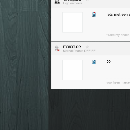
High on heels
Iets met een 
“Take my shoes of
marcel.de
Marcel Poenkt DEE EE
??
voorheen marcel.