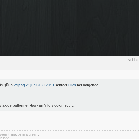
vrijda
Op
vrijdag 25 juni 2021 20:11
schreef
Piles
het volgende:
vlak de ballonnen-tas van Yildiz ook niet uit.
een it, maybe in a dream.
n land.