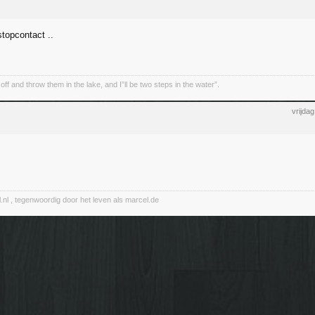
stopcontact ..
f and throw them in the lake, and I”ll be two steps in the water”.
vrijda
nl , tegenwoordig door het leven als marcel.de