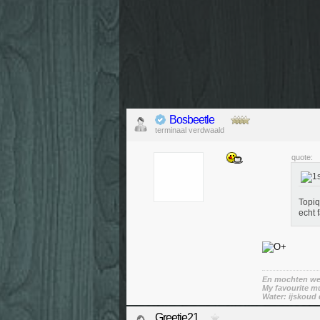
Bosbeetle
terminaal verdwaald
quote:
Topiq
echt 
En mochten we 
My favourite mu
Water: ijskoud 
Greetje21