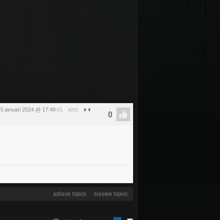
g 5 januari 2024 @ 17:48
:01
#283
actieve topics
nieuwe topics