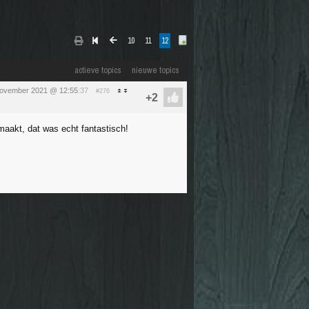
10
11
12
actieve topics
nieuwe topics
 november 2021 @ 12:55
:37
#276
aakt, dat was echt fantastisch!