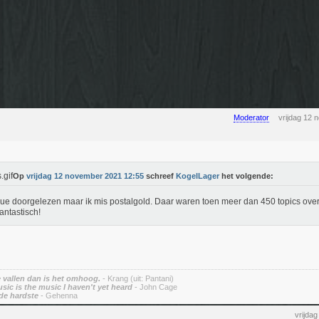
Moderator
vrijdag 12
Op
vrijdag 12 november 2021 12:55
schreef
KogelLager
het volgende:
ue doorgelezen maar ik mis postalgold. Daar waren toen meer dan 450 topics ove
fantastisch!
vallen dan is het omhoog.
- Krang (uit: Pantani)
sic is the music I haven't yet heard
- John Cage
de hardste
- Gehenna
vrijda