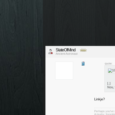
StateOfMind
Ancient Astronaut
quote:
[..]
Nou, 
Linkje?
Perhaps you've s
A murky, forgotte