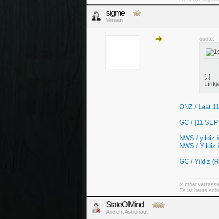
sigme
Veraan
quote:
[..]
Linkj
ONZ / Laat 11
GC / [11-SEP
NWS / yildiz is
NWS / Yildiz i
GC / Yildiz (
ik moet verrass
Es ist heute sch
StateOfMind
Ancient Astronaut