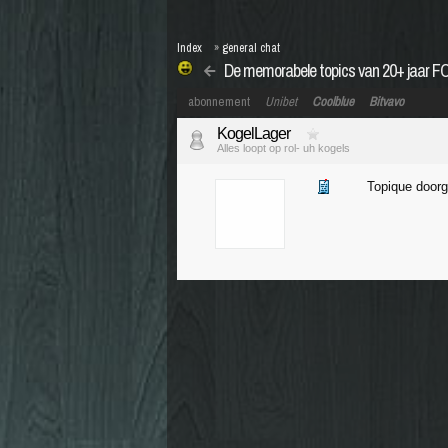
Index
»
general chat
De memorabele topics van 20+ jaar F
abonnement
Unibet
Coolblue
Bitvavo
KogelLager
Alles loopt op rol- uh kogels
Topique doorg