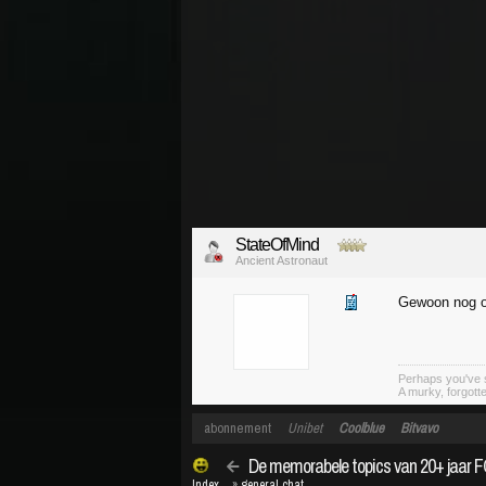
StateOfMind
Ancient Astronaut
Gewoon nog o
Perhaps you've s
A murky, forgotte
abonnement
Unibet
Coolblue
Bitvavo
De memorabele topics van 20+ jaar 
Index
»
general chat