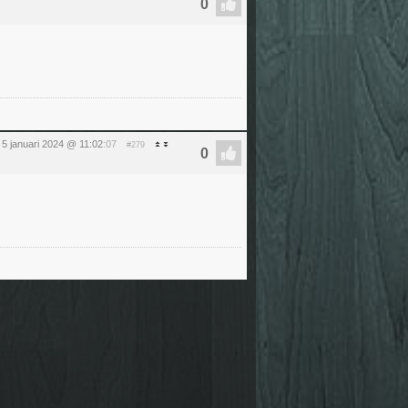
g 5 januari 2024 @ 11:02
:07
#279