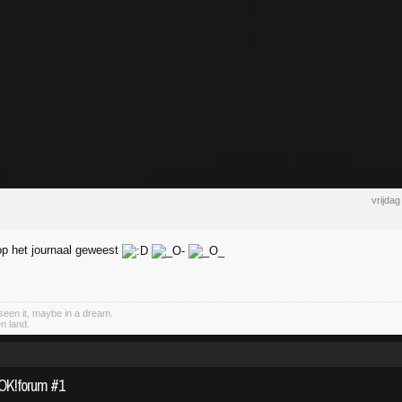
vrijda
p het journaal geweest
een it, maybe in a dream.
n land.
FOK!forum #1