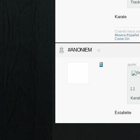
Track
Karate
Cuando haya so
Musica Español
Come On
#ANONIEM
quote:
[..]
Karat
Estafette