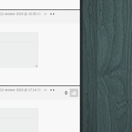
 12 oktober 2019 @ 15:35
:03
#3
 12 oktober 2019 @ 17:14
:20
#4