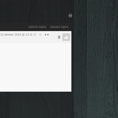
actieve topics
nieuwe topics
 12 oktober 2019 @ 13:11
:33
#1