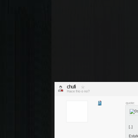
chufi
Hace frio o no?
quote:
[..]
Estaf