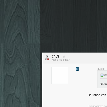
chufi
Hace frio o no?
quote:
Nieuw
De ronde van
Cuando haya so