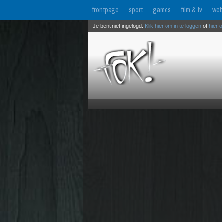
frontpage
sport
games
film & tv
web
Je bent niet ingelogd.
Klik hier om in te loggen
of
hier 