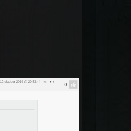
 12 oktober 2019 @ 20:53
:44
#8