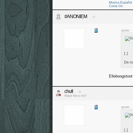
Musica Español
Come On
#ANONIEM
quote:
[..]
De r
Elleboogstoot
chufi
Hace frio o no?
quote:
[..]