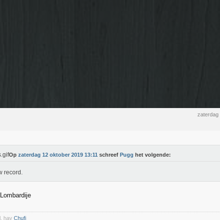
zaterdag
Op
zaterdag 12 oktober 2019 13:11
schreef
Pugg
het volgende:
 record.
 Lombardije
l, hay
Chufi