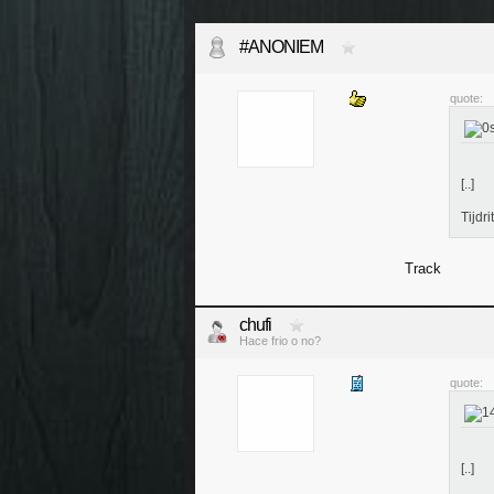
#ANONIEM
quote:
[..]
Tijdrit
Track
chufi
Hace frio o no?
quote:
[..]