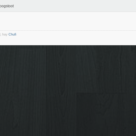
oogstoot
l, hay
Chufi