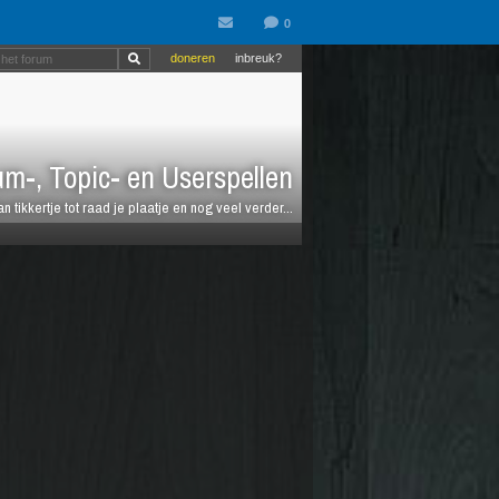
doneren
inbreuk?
m-, Topic- en Userspellen
an tikkertje tot raad je plaatje en nog veel verder...