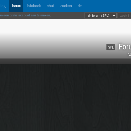
log
forum
fotoboek
chat
zoeken
dm
om een gratis account aan te maken
.
Foru
SPL
V