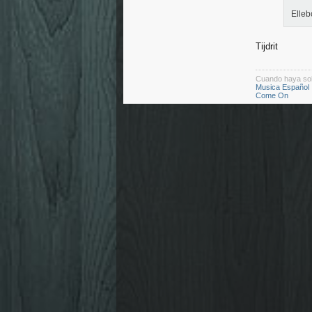
Elleb
Tijdrit
Cuando haya so
Musica Español
Come On