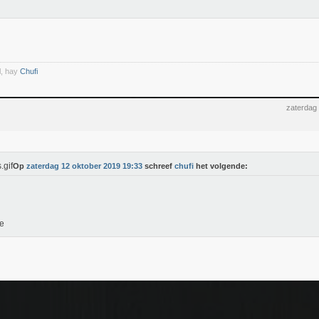
l, hay
Chufi
zaterdag
Op
zaterdag 12 oktober 2019 19:33
schreef
chufi
het volgende:
e