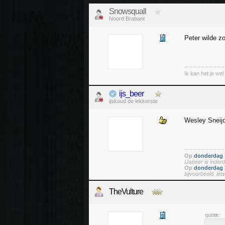
Snowsquall
Noord Brabant
Peter wilde z
Ik kan het je wel 
ijs_beer
ijskoud de lekkerste
Wesley Sneij
Op
donderdag 1
IJsbeer is inderd
Op
donderdag 3
bijvoorbeeld, iet
TheVulture
quote: