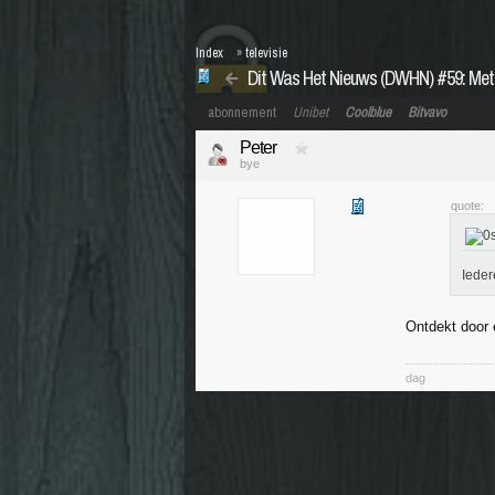
Index
»
televisie
Dit Was Het Nieuws (DWHN) #59: Met
abonnement
Unibet
Coolblue
Bitvavo
Peter
bye
quote:
Iede
Ontdekt door
dag