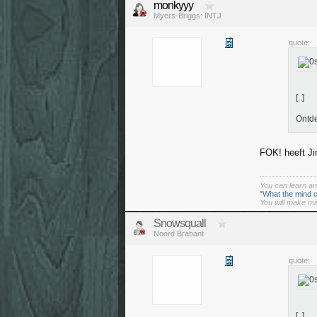
monkyyy
Myers-Briggs: INTJ
quote:
[..]
Ontde
FOK! heeft J
You can learn any
"What the mind c
You will make mi
Snowsquall
Noord Brabant
quote:
[..]