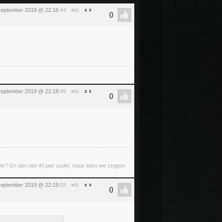
september 2019 @ 22:16
:44
#83
september 2019 @ 22:18
:49
#84
er? En dan niet 40 jaar ouder, maar laten we zeggen
september 2019 @ 22:19
:02
#85