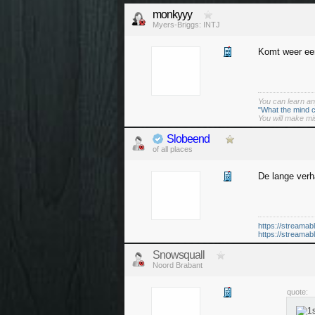
monkyyy
Myers-Briggs: INTJ
Komt weer ee
You can learn any
"What the mind c
You will make mi
Slobeend
of all places
De lange verh
https://streamab
https://streamab
Snowsquall
Noord Brabant
quote: