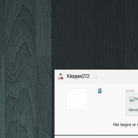
Klepper272
quote:
Merel
Het begint er 