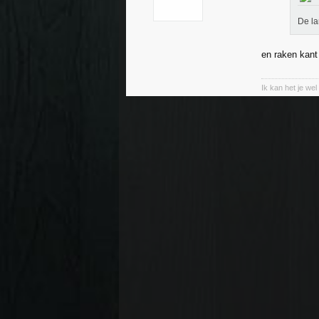
De la
en raken kant
Ik kan het je wel 