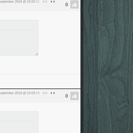
september 2019 @ 22:03
:31
#78
september 2019 @ 22:03
:59
#79