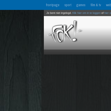
frontpage
sport
games
film & tv
web
Je bent niet ingelogd.
Klik hier om in te loggen
of
hier 