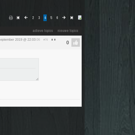
2
3
4
5
6
actieve topics
nieuwe topics
september 2019 @ 22:03
:06
#76