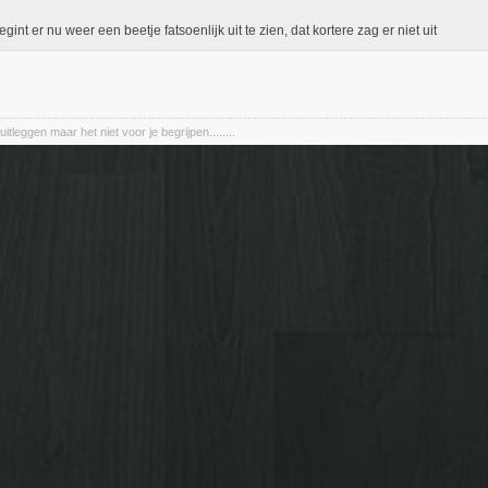
egint er nu weer een beetje fatsoenlijk uit te zien, dat kortere zag er niet uit
uitleggen maar het niet voor je begrijpen........