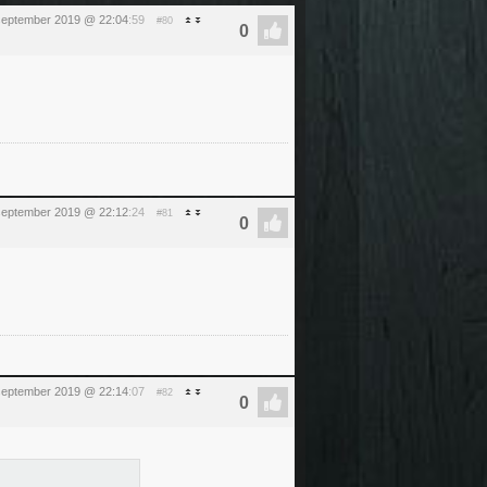
september 2019 @ 22:04
:59
#80
september 2019 @ 22:12
:24
#81
september 2019 @ 22:14
:07
#82