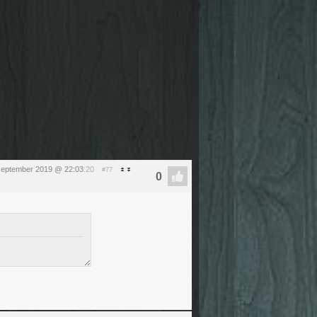
september 2019 @ 22:03
:20
#77