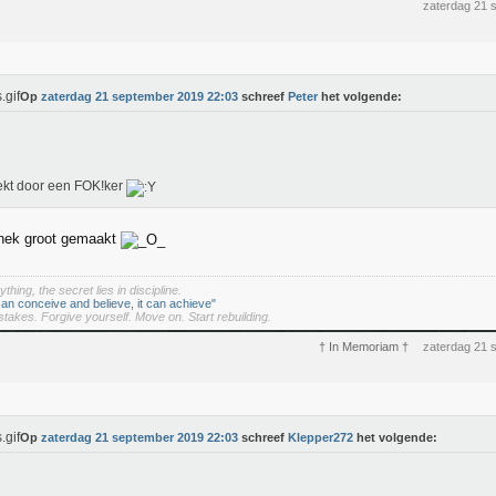
zaterdag 21 
Op
zaterdag 21 september 2019 22:03
schreef
Peter
het volgende:
kt door een FOK!ker
inek groot gemaakt
thing, the secret lies in discipline.
an conceive and believe, it can achieve"
stakes. Forgive yourself. Move on. Start rebuilding.
† In Memoriam †
zaterdag 21 
Op
zaterdag 21 september 2019 22:03
schreef
Klepper272
het volgende: