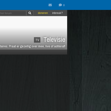
doneren
inbreuk?
Televisie
TV
es. Praat er gezellig over mee, live of achteraf!