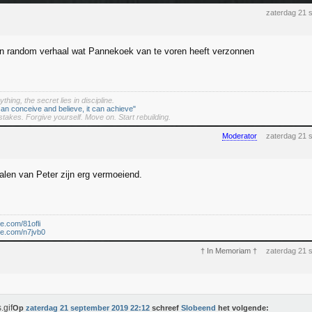
zaterdag 21 
n random verhaal wat Pannekoek van te voren heeft verzonnen
thing, the secret lies in discipline.
an conceive and believe, it can achieve"
stakes. Forgive yourself. Move on. Start rebuilding.
Moderator
zaterdag 21 
alen van Peter zijn erg vermoeiend.
le.com/81ofli
le.com/n7jvb0
† In Memoriam †
zaterdag 21 
Op
zaterdag 21 september 2019 22:12
schreef
Slobeend
het volgende: