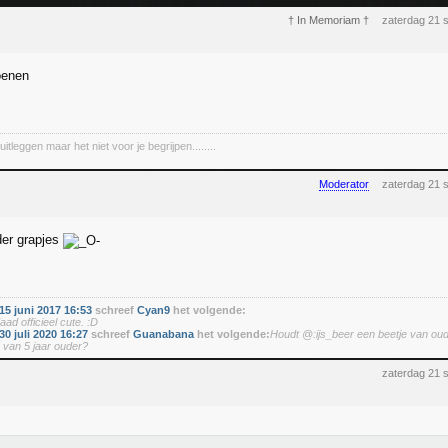
† In Memoriam †
zaterdag 21 
oenen
uitleggen maar het niet voor je begrijpen........
Moderator
zaterdag 21 
der grapjes
5 juni 2017 16:53
schreef
Cyan9
het volgende:
aad officieel cute. :D
0 juli 2020 16:27
schreef
Guanabana
het volgende:
Houdt @:ijs_beer een beetje van oud
s van 5 jaar ouder?
zaterdag 21 