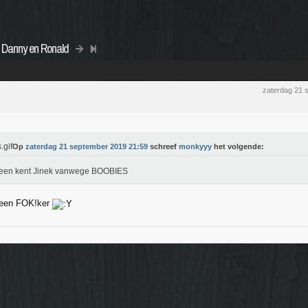
 Danny en Ronald
zaterdag 21 
Op
zaterdag 21 september 2019 21:59
schreef
monkyyy
het volgende:
reen kent Jinek vanwege BOOBIES
 een FOK!ker