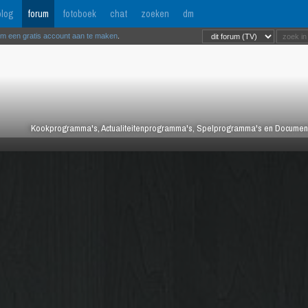
log
forum
fotoboek
chat
zoeken
dm
om een gratis account aan te maken
.
Kookprogramma's, Actualiteitenprogramma's, Spelprogramma's en Documentair