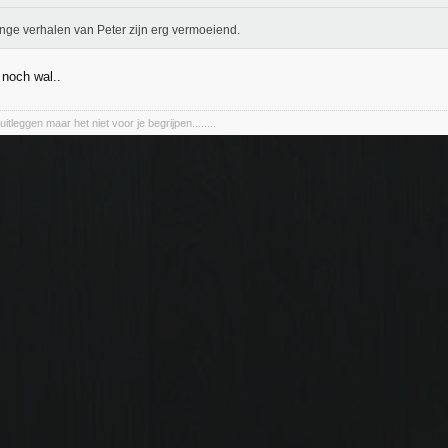
nge verhalen van Peter zijn erg vermoeiend.
 noch wal..
uitleggen maar het niet voor je begrijpen........