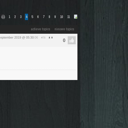
1
2
3
4
5
6
7
8
9
10
11
actieve topics
nieuwe topics
september 2019 @ 05:30
:06
#76