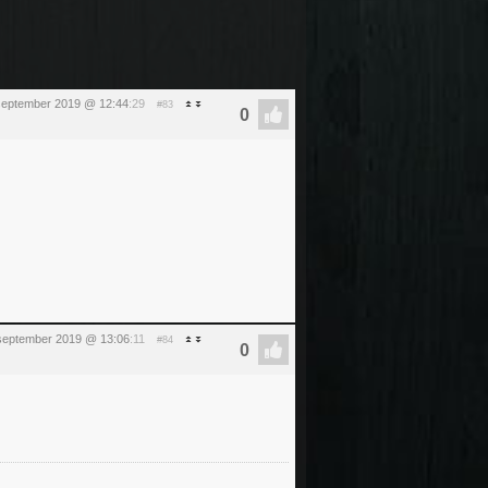
september 2019 @ 12:44
:29
#83
september 2019 @ 13:06
:11
#84