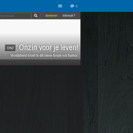
doneren
inbreuk?
Onzin voor je leven!
ONZ
Vrolijkheid troef in dit lieve forum vol humor.