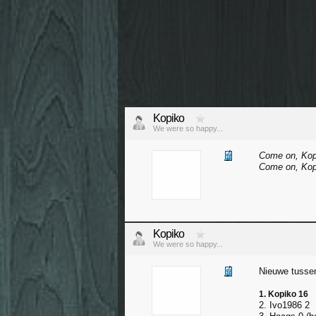
Kopiko
We were so happy...
Come on, Kop
Come on, Kop
Kopiko
We were so happy...
Nieuwe tusse
1. Kopiko 16
2. Ivo1986 2