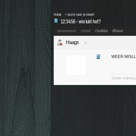
Index
»
onzin voor je leven!
12:34:56 - wie lukt het?
abonnement
Unibet
Coolblue
Bitvavo
Haags
WEER MISL
Zonder wrijving 