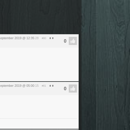
september 2019 @ 12:35
:28
#80
september 2019 @ 05:00
:15
#81