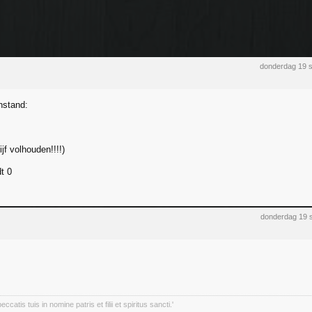
donderdag 19 
nstand:
ijf volhouden!!!!)
t 0
donderdag 19 
ccatis tuis in nomine patris et filii et spiritus sancti.'