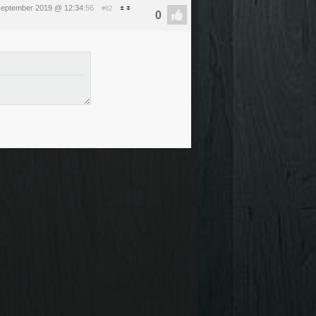
september 2019 @ 12:34
:56
#82