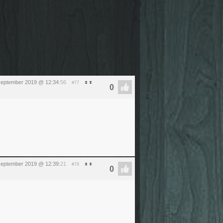
september 2019 @ 12:34
:56
#77
september 2019 @ 12:39
:21
#78