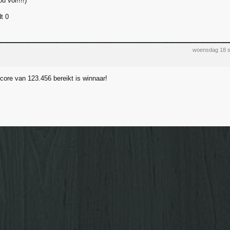
u vol!!!!)
t 0
woensdag 18 
core van 123.456 bereikt is winnaar!