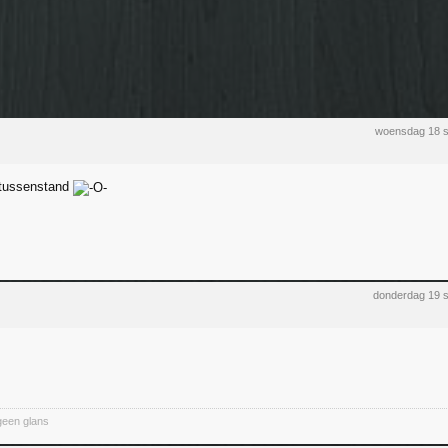
woensdag 18 
tussenstand
donderdag 19 
geen glans