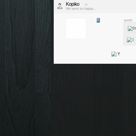
Kopiko
We were so happy...
quote: