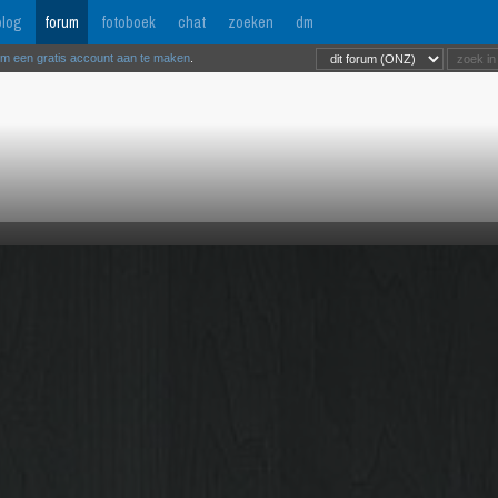
log
forum
fotoboek
chat
zoeken
dm
om een gratis account aan te maken
.