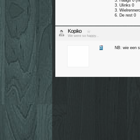
3. Haags 0 (ho
3. Ulinks 0
3. Wielrennerd
6. De rest 0
Kopiko
We were so happy...
NB: wie een s