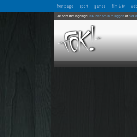
frontpage
sport
games
film & tv
web
Je bent niet ingelogd.
Klik hier om in te loggen
of
hier 