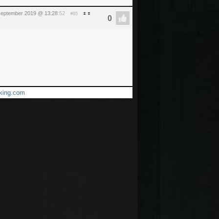
 september 2019 @ 13:28
:52
#85
oking.com