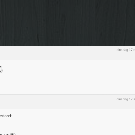
dinsdag 17 
i,
i!
dinsdag 17 
nstand: