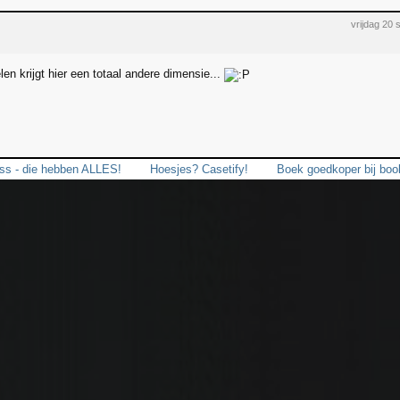
vrijdag 20
len krijgt hier een totaal andere dimensie...
ss - die hebben ALLES!
Hoesjes? Casetify!
Boek goedkoper bij bo