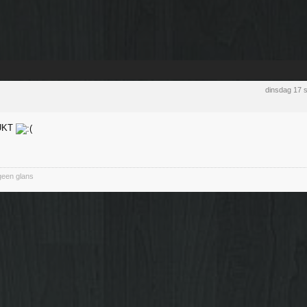
dinsdag 17 
UKT
geen glans