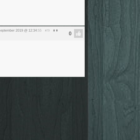
september 2019 @ 12:34
:55
#79