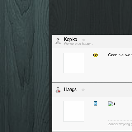
Kopiko
We were so happy...
Geen nieuwe 
Haags
Zonder wrijving 