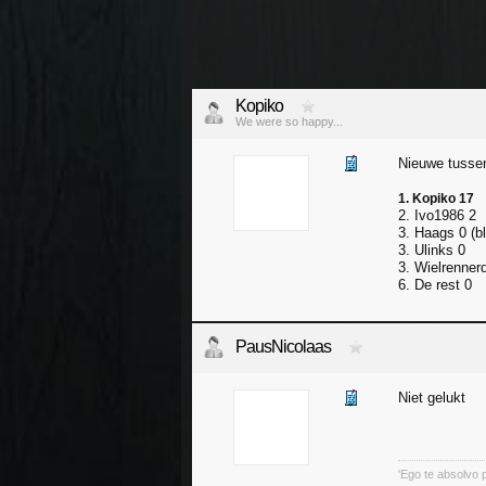
Kopiko
We were so happy...
Nieuwe tusse
1. Kopiko 17
2. Ivo1986 2
3. Haags 0 (bl
3. Ulinks 0
3. Wielrennerd
6. De rest 0
PausNicolaas
Niet gelukt
'Ego te absolvo pe