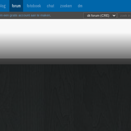
log
forum
fotoboek
chat
zoeken
dm
om een gratis account aan te maken
.