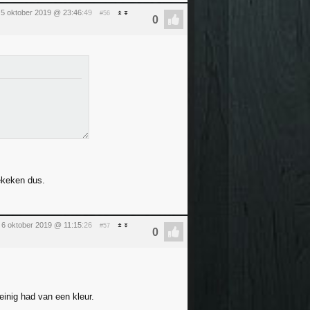
 5 oktober 2019 @ 23:46
:49
#56
ekeken dus.
 6 oktober 2019 @ 11:15
:26
#57
einig had van een kleur.