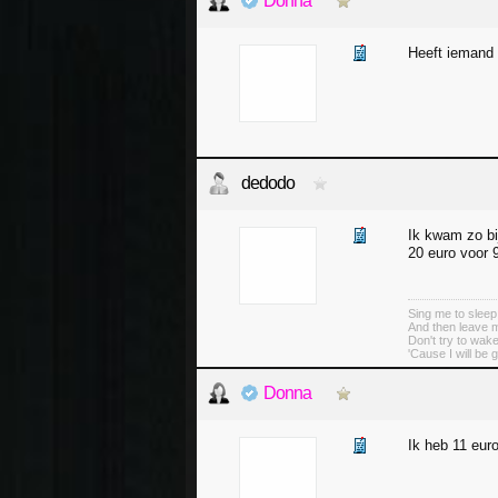
Donna
Heeft iemand
dedodo
Ik kwam zo bi
20 euro voor 9
Sing me to sleep
And then leave 
Don't try to wak
'Cause I will be 
Donna
Ik heb 11 eur