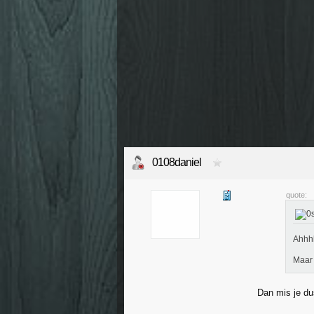
0108daniel
quote:
Ahhhh
Maar 
Dan mis je du