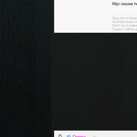
Mijn nieuwe h
Sing me to sleep
And then leave 
Don't try to wak
'Cause I will be 