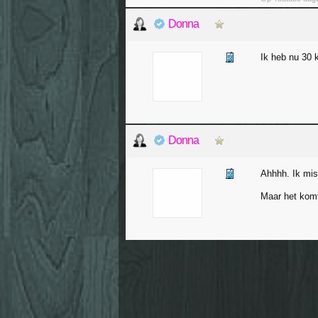
Donna
Ik heb nu 30 
Donna
Ahhhh. Ik mis
Maar het komt