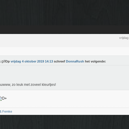
vrijda
Op
vrijdag 4 oktober 2019 14:13
schreef
DonnaRush
het volgende:
www, zo leuk met zoveel kleurtjes!
 & Femke