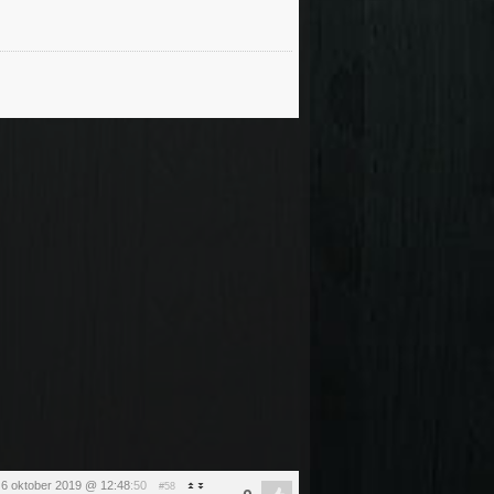
6 oktober 2019 @ 12:48
:50
#58