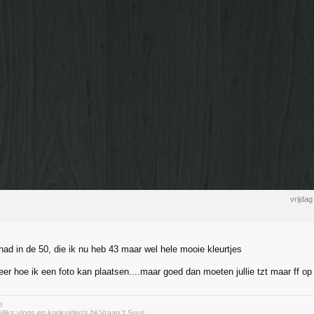
vrijda
had in de 50, die ik nu heb 43 maar wel hele mooie kleurtjes
meer hoe ik een foto kan plaatsen....maar goed dan moeten jullie tzt maar ff 
fe
ijks vlogs en kookvideo's bij Vraag 't Suus