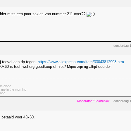
 hier miss een paar zakjes van nummer 211 over??
donderdag 1
j toeval een dp tegen,
https://www.aliexpress.com/item/33043812993.htm
0x60 is toch wel erg goedkoop of niet? Mijne zijn iig altijd duurder.
me alone
e me in the morning
gone
Moderator / Colorchick
donderdag 1
o betaald voor 45x60.