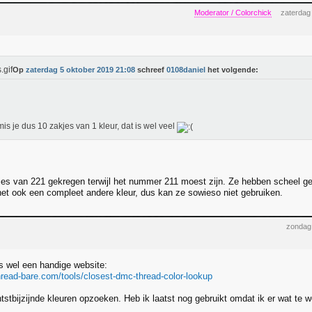
Moderator / Colorchick
zaterdag
Op
zaterdag 5 oktober 2019 21:08
schreef
0108daniel
het volgende:
is je dus 10 zakjes van 1 kleur, dat is wel veel
jes van 221 gekregen terwijl het nummer 211 moest zijn. Ze hebben scheel g
het ook een compleet andere kleur, dus kan ze sowieso niet gebruiken.
zondag
ns wel een handige website:
hread-bare.com/tools/closest-dmc-thread-color-lookup
tstbijzijnde kleuren opzoeken. Heb ik laatst nog gebruikt omdat ik er wat te w