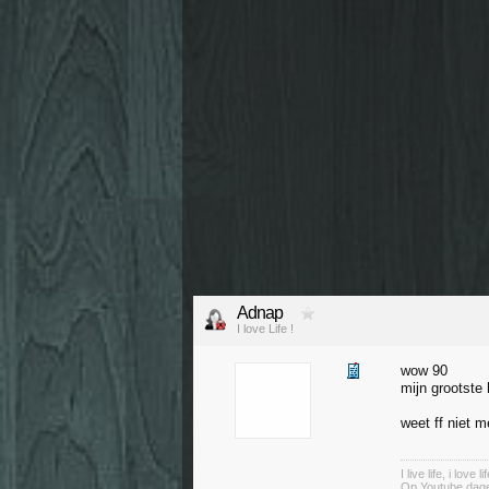
Adnap
I love Life !
wow 90
mijn grootste 
weet ff niet 
I live life, i love li
Op Youtube dagel