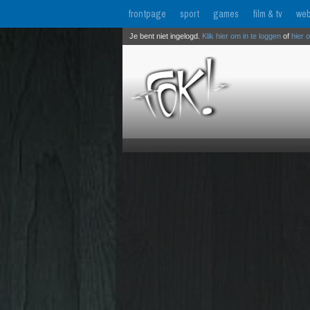
frontpage
sport
games
film & tv
web
Je bent niet ingelogd.
Klik hier om in te loggen
of
hier 