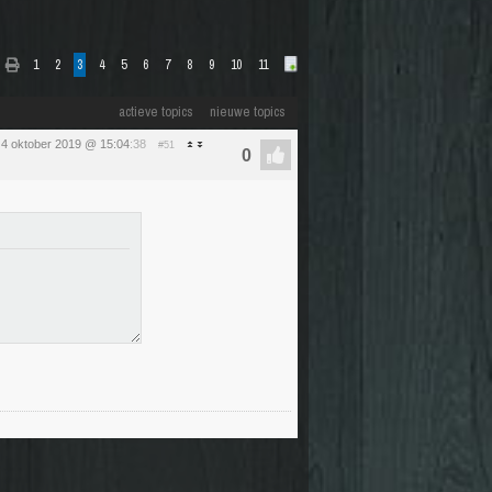
1
2
3
4
5
6
7
8
9
10
11
actieve topics
nieuwe topics
g 4 oktober 2019 @ 15:04
:38
#51