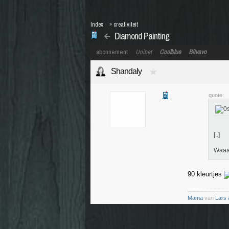
Index
»
creativiteit
Diamond Painting
abonnement
Unibet
Coolblue
Bitvavo
Shandaly
quote:
[..]
Waaau
90 kleurtjes
Mama
van
Lars