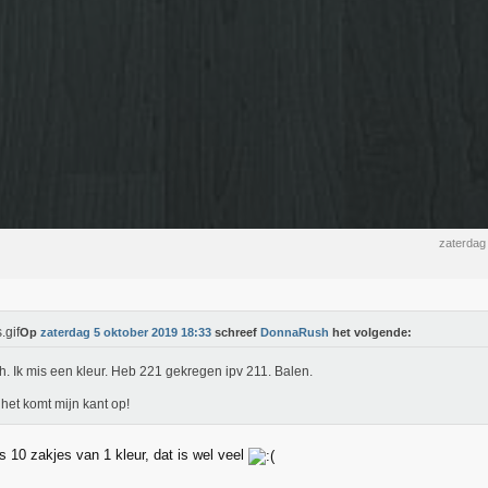
zaterdag
Op
zaterdag 5 oktober 2019 18:33
schreef
DonnaRush
het volgende:
. Ik mis een kleur. Heb 221 gekregen ipv 211. Balen.
het komt mijn kant op!
s 10 zakjes van 1 kleur, dat is wel veel