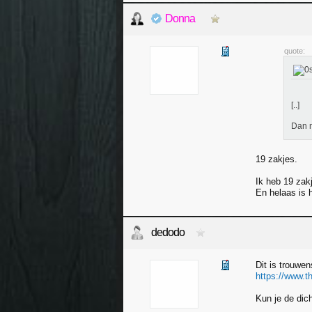
Donna
quote:
[..]
Dan m
19 zakjes.
Ik heb 19 zak
En helaas is 
dedodo
Dit is trouwe
https://www.t
Kun je de dich