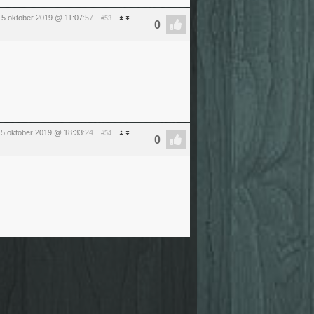
 5 oktober 2019 @ 11:07
:57
#53
 5 oktober 2019 @ 18:33
:24
#54