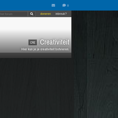
doneren
inbreuk?
Creativiteit
CRE
Hier kun je je creativiteit botvieren.