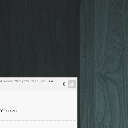
g 4 oktober 2019 @ 22:13
:47
#52
op YT neuzen