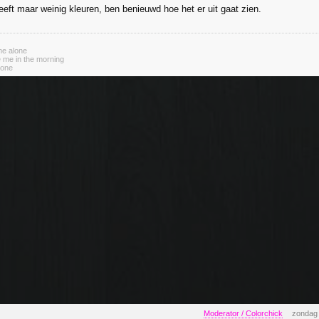
eeft maar weinig kleuren, ben benieuwd hoe het er uit gaat zien.
me alone
e me in the morning
gone
Moderator / Colorchick
zondag 