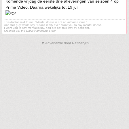
Komende vrijdag de eerste drie afleveringen van seizoen 4 op
Prime Video. Daarna wekelijks tot 19 juli
This doctor said to me; ''Mental illness is not an airborne virus.''
And this guy would say ''I don't really even want you to say mental illness.
I want you to say mental injury. You are not this way by accident.''
Cracked up; the Daryll Hammond Story
▼ Advertentie door Refinery89