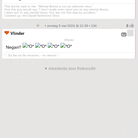
This doctor said to me; ''Mental illness is not an airborne virus.''
And this guy would say ''I don't really even want you to say mental illness.
I want you to say mental injury. You are not this way by accident.''
Cracked up; the Daryll Hammond Story
• zondag 5 mei 2024 @ 21:39 • 134
Vlinder
Vlinder
Negan!!
♡ Sa fier as de moanne, - en werom ♡
▼ Advertentie door Refinery89