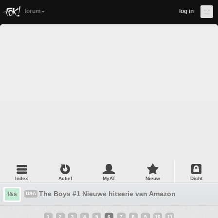
forum
log in
Index
Actief
MyAT
Nieuw
Dicht
The Boys #1 Nieuwe hitserie van Amazon
f&s
USA
1
2
3
4
5
6
7
8
9
10
11