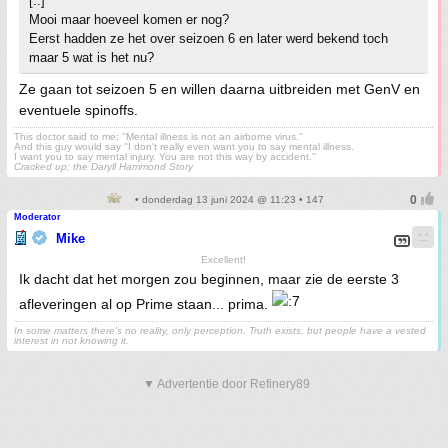
[..]
Mooi maar hoeveel komen er nog?
Eerst hadden ze het over seizoen 6 en later werd bekend toch
maar 5 wat is het nu?
Ze gaan tot seizoen 5 en willen daarna uitbreiden met GenV en
eventuele spinoffs.
This doctor said to me; ''Mental illness is not an airborne virus.''
And this guy would say ''I don't really even want you to say mental illness.
I want you to say mental injury. You are not this way by accident.''
Cracked up; the Daryll Hammond Story
• donderdag 13 juni 2024 @ 11:23 • 147
Moderator
Mike
Excellent!
Ik dacht dat het morgen zou beginnen, maar zie de eerste 3
afleveringen al op Prime staan... prima.
In some matters there's no reality, only perception. Truth exists, but people have a vested
interest in not knowing it.
▼ Advertentie door Refinery89