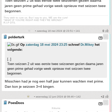
Toen seizoen 2 uit was eerste twee seizoenen gezien daarna
jaren geen prime gehad vorige week opnieuw met seizoen twee
begonnen.
They wish to cure us. But I say to you, WE are the cure!
"WHAT IF YOU'RE RIGHT AND THEY'RE WRONG?"
R.I.P DTS.
• zaterdag 18 mei 2024 @ 23:51 • 141
polderturk
Op
zaterdag 18 mei 2024 23:25
schreef
Dr.Mikey
het
volgende:
[..]
Toen seizoen 2 uit was eerste twee seizoenen gezien daarna jaren
geen prime gehad vorige week opnieuw met seizoen twee
begonnen.
Misschien had je nog een half jaar kunnen wachten met prime.
Dan kon je seizoen 3+4 bingen.
• woensdag 12 juni 2024 @ 08:46 • 142
PoesDoos
Kittums