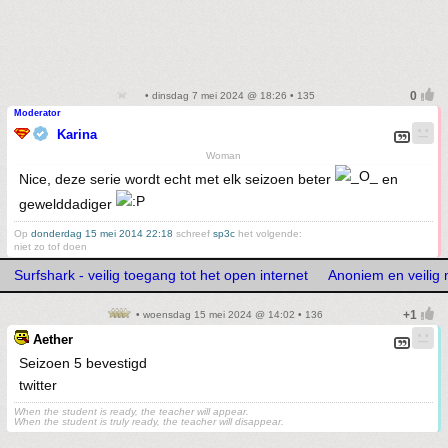
• dinsdag 7 mei 2024 @ 18:26 • 135
Moderator
Karina
Woman
Nice, deze serie wordt echt met elk seizoen beter
en
gewelddadiger
Op
donderdag 15 mei 2014 22:18
schreef
sp3c
het volgende:
niet zo tof doen
Surfshark - veilig toegang tot het open internet
Anoniem en veilig
• woensdag 15 mei 2024 @ 14:02 • 136
Aether
Seizoen 5 bevestigd
twitter
When the student is ready, the teacher will appear.
When the student is truly ready, the teacher will disappear.