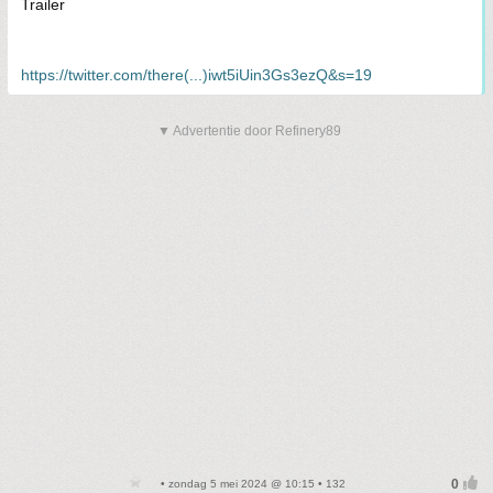
Trailer
https://twitter.com/there(...)iwt5iUin3Gs3ezQ&s=19
▼ Advertentie door Refinery89
• zondag 5 mei 2024 @ 10:15 • 132