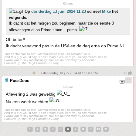
Kittums
Op
donderdag 13 juni 2024 11:23
schreef
Mike
het
volgende:
Ik dacht dat het morgen zou beginnen, maar zie de eerste 3
afleveringen al op Prime staan... prima.
Oh beter!!
Ik dacht vanavond pas in de USA en de dag erna op Prime NL
This doctor said to me; ''Mental illness is not an airborne virus.''
And this guy would say ''I don't really even want you to say mental illness.
I want you to say mental injury. You are not this way by accident.''
Cracked up; the Daryll Hammond Story
• donderdag 13 juni 2024 @ 15:08 • 150
PoesDoos
Kittums
Aflevering 2 was geweldig
Nu een week wachten
This doctor said to me; ''Mental illness is not an airborne virus.''
And this guy would say ''I don't really even want you to say mental illness.
I want you to say mental injury. You are not this way by accident.''
Cracked up; the Daryll Hammond Story
1
2
3
4
5
6
7
8
9
10
11