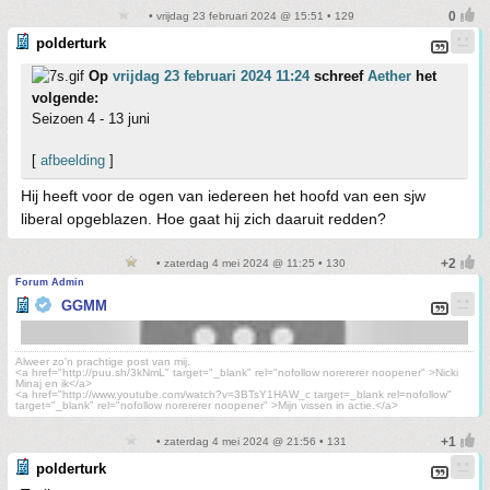
• vrijdag 23 februari 2024 @ 15:51 • 129
polderturk
Op
vrijdag 23 februari 2024 11:24
schreef
Aether
het
volgende:
Seizoen 4 - 13 juni
[
afbeelding
]
Hij heeft voor de ogen van iedereen het hoofd van een sjw
liberal opgeblazen. Hoe gaat hij zich daaruit redden?
• zaterdag 4 mei 2024 @ 11:25 • 130
Forum Admin
GGMM
Alweer zo'n prachtige post van mij.
<a href="http://puu.sh/3kNmL" target="_blank" rel="nofollow norererer noopener" >Nicki
Minaj en ik</a>
<a href="http://www.youtube.com/watch?v=3BTsY1HAW_c target=_blank rel=nofollow"
target="_blank" rel="nofollow norererer noopener" >Mijn vissen in actie.</a>
• zaterdag 4 mei 2024 @ 21:56 • 131
polderturk