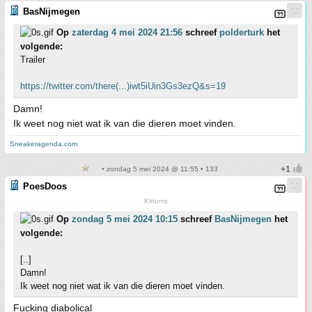
BasNijmegen
Op
zaterdag 4 mei 2024 21:56
schreef
polderturk
het
volgende:
Trailer
https://twitter.com/there(...)iwt5iUin3Gs3ezQ&s=19
Damn!
Ik weet nog niet wat ik van die dieren moet vinden.
Sneakeragenda.com
• zondag 5 mei 2024 @ 11:55 • 133
PoesDoos
Kittums
Op
zondag 5 mei 2024 10:15
schreef
BasNijmegen
het
volgende:
[..]
Damn!
Ik weet nog niet wat ik van die dieren moet vinden.
Fucking diabolical