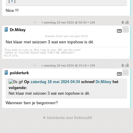
[
x
]
Nice !!!
• zaterdag 18 mei 2024 @ 04:34 • 138
Dr.Mikey
Games Crew van het jaar 2013
Net klaar met seizoen 3 wat een topshow is dit.
They wish to cure us. But I say to you, WE are the cure!
"WHAT IF YOU'RE RIGHT AND THEY'RE WRONG?"
R.I.P DTS.
• zaterdag 18 mei 2024 @ 23:14 • 139
polderturk
Op
zaterdag 18 mei 2024 04:34
schreef
Dr.Mikey
het
volgende:
Net klaar met seizoen 3 wat een topshow is dit.
Wanneer ben je begonnen?
▼ Advertentie door Refinery89