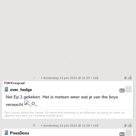
• donderdag 13 juni 2024 @ 11:35 • 148
FOK!Fotograaf
over_hedge
Net Ep 1 gekeken. Het is meteen weer wat je van the boys
verwacht
Don't worry about the future. Or know that worrying is as effective as trying to solve an
algebra equation by chewing bubble gum.
• donderdag 13 juni 2024 @ 11:36 • 149
PoesDoos