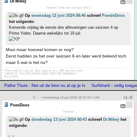
Dr.Mikey
Games Crew van het jaar 2013
Op
woensdag 12 juni 2024 08:46
schreef
PoesInDoos
het volgende:
Komende vrijdag de eerste drie afleveringen van seizoen 4 op
Prime Video. Daarna wekelijks tot 19 juli
Mooi maar hoeveel komen er nog?
Eerst hadden ze het over seizoen 6 en later werd bekend toch
maar 5 wat is het nu?
They wish to cure us. But I say to you, WE are the cure!
"WHAT IF YOU'RE RIGHT AND THEY'RE WRONG?"
R.I.P DTS.
Pathe Thuis - Net uit de bios nu al op je tv
Surfshark - veilig toega
• donderdag 13 juni 2024 @ 07:15 • 146
PoesDoos
Kittums
Op
donderdag 13 juni 2024 00:43
schreef
Dr.Mikey
het
volgende: