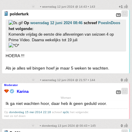
• woensdag 12 juni 2024 @ 14:43 • 143
polderturk
Op
woensdag 12 juni 2024 08:46
schreef
PoesInDoos
het volgende:
Komende vrijdag de eerste drie afleveringen van seizoen 4 op
Prime Video. Daarna wekelijks tot 19 juli
HOERA !!!
Als je alles wil bingen hoef je maar 5 weken te wachten.
• woensdag 12 juni 2024 @ 21:57 • 144
Moderator
Karina
Woman
Ik ga niet wachten hoor, daar heb ik geen geduld voor.
Op
donderdag 15 mei 2014 22:18
schreef
sp3c
het volgende:
niet zo tof doen
• donderdag 13 juni 2024 @ 00:43 • 145