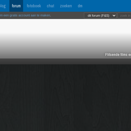
log
forum
fotoboek
chat
zoeken
dm
om een gratis account aan te maken
.
Flitsende films 