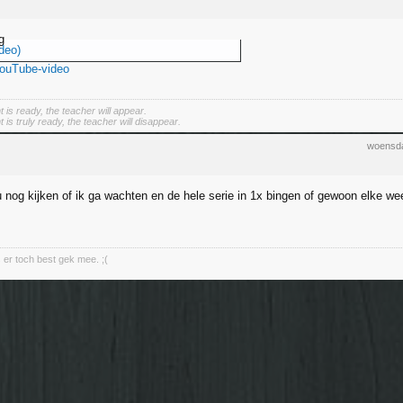
g
deo)
YouTube-video
 is ready, the teacher will appear.
is truly ready, the teacher will disappear.
woensda
nog kijken of ik ga wachten en de hele serie in 1x bingen of gewoon elke we
s er toch best gek mee. ;(