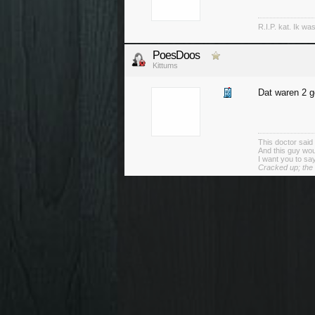
R.I.P. kat. Ik wa
PoesDoos
Kittums
Dat waren 2 g
This doctor said t
And this guy woul
I want you to say
Cracked up; the