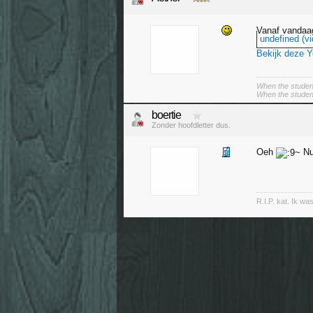
Vanaf vandaa
undefined (vi
Bekijk deze 
When the student
When the student 
boertie
Zonder hoofdletter dus.
Oeh
Nu 
R.I.P. kat. Ik wa