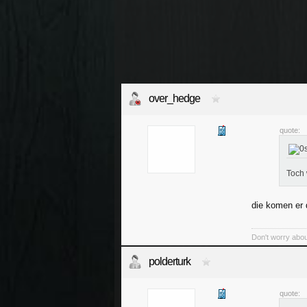
over_hedge
quote:
Toch 
die komen er 
Don't worry abou
polderturk
quote: