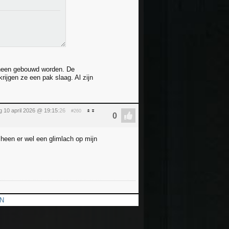
omheen gebouwd worden. De
ijgen ze een pak slaag. Al zijn
ag 10 april 2026 @ 19:15
:26
#260
heen er wel een glimlach op mijn
PN