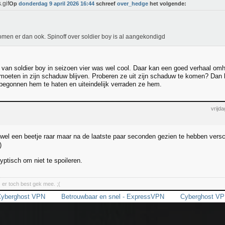
Op
donderdag 9 april 2026 16:44
schreef
over_hedge
het volgende:
omen er dan ook. Spinoff over soldier boy is al aangekondigd
e van soldier boy in seizoen vier was wel cool. Daar kan een goed verhaal 
oeten in zijn schaduw blijven. Proberen ze uit zijn schaduw te komen? Dan kr
egonnen hem te haten en uiteindelijk verraden ze hem.
vrijd
wel een beetje raar maar na de laatste paar seconden gezien te hebben versc
ryptisch om niet te spoileren.
s er toch best gek mee. ;(
yberghost VPN
Betrouwbaar en snel - ExpressVPN
Cyberghost V