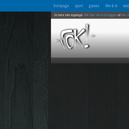
frontpage
sport
games
film & tv
web
Je bent niet ingelogd.
Klik hier om in te loggen
of
hier 