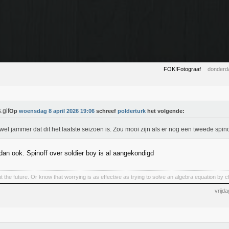
FOK!Fotograaf
donderda
Op
woensdag 8 april 2026 19:06
schreef
polderturk
het volgende:
wel jammer dat dit het laatste seizoen is. Zou mooi zijn als er nog een tweede spino
dan ook. Spinoff over soldier boy is al aangekondigd
t the future. Or know that worrying is as effective as trying to solve an algebra equation by
vrijd