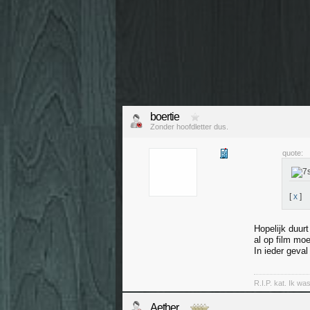
boertie
Zonder hoofdletter dus.
quote:
[
x
]
Hopelijk duurt
al op film mo
In ieder geva
R.I.P. kat. Ik wa
Aether