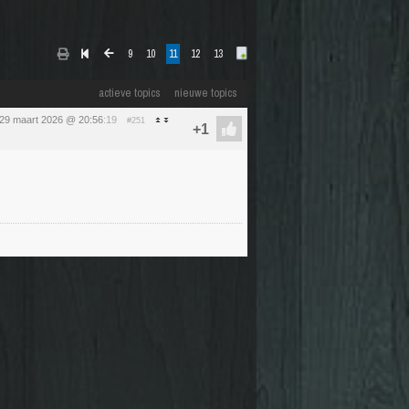
9
10
11
12
13
actieve topics
nieuwe topics
29 maart 2026 @ 20:56
:19
#251