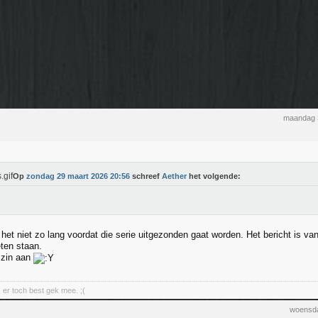
maandag 
Op
zondag 29 maart 2026 20:56
schreef
Aether
het volgende:
 het niet zo lang voordat die serie uitgezonden gaat worden. Het bericht is va
eten staan.
l zin aan
s er toch best gek mee. ;(
woensda