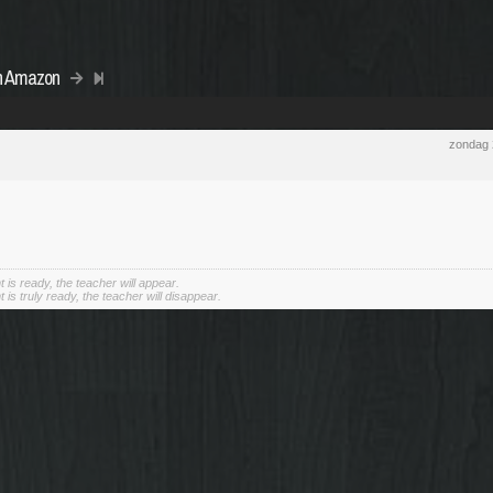
an Amazon
zondag 
 is ready, the teacher will appear.
is truly ready, the teacher will disappear.