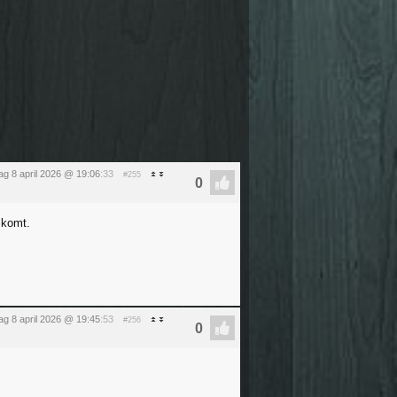
g 8 april 2026 @ 19:06
:33
#255
 komt.
g 8 april 2026 @ 19:45
:53
#256