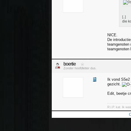
[..]
die k
NICE.
De introducti
teamgenoten m
teamgenoten b
boertie
Zonder hoofdletter dus.
Ik vond S5e2 
gezicht.
Edit, beetje c
R.I.P. kat. Ik wa
C