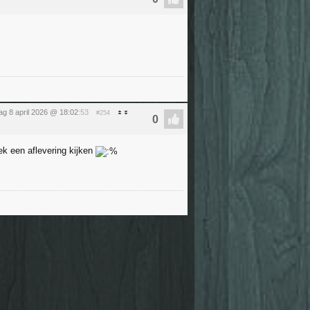
g 8 april 2026 @ 18:02
:53
#254
ek een aflevering kijken