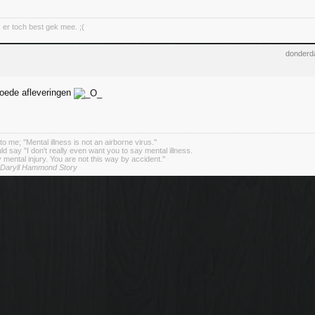
s er toch best gek mee. ;(
donderda
oede afleveringen
o me; ''Mental illness is not an airborne virus.''
d say ''I don't really even want you to say mental illness.
 mental injury. You are not this way by accident.''
 Daryll Hammond Story