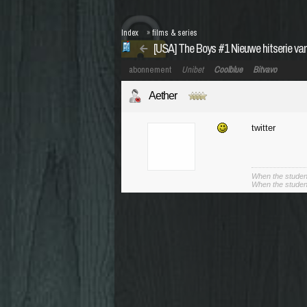
Index
»
films & series
[USA] The Boys #1 Nieuwe hitserie v
abonnement
Unibet
Coolblue
Bitvavo
Aether
twitter
When the student
When the student 