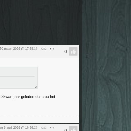
30 maart 2026 @ 17:58
:15
#252
n 3kwart jaar geleden dus zou het
g 8 april 2026 @ 16:36
:26
#253