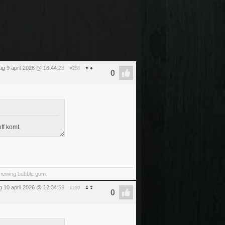
g 9 april 2026 @ 16:44
:23
#258
ff komt.
 chewing bubble gum.
ag 10 april 2026 @ 12:34
:59
#259