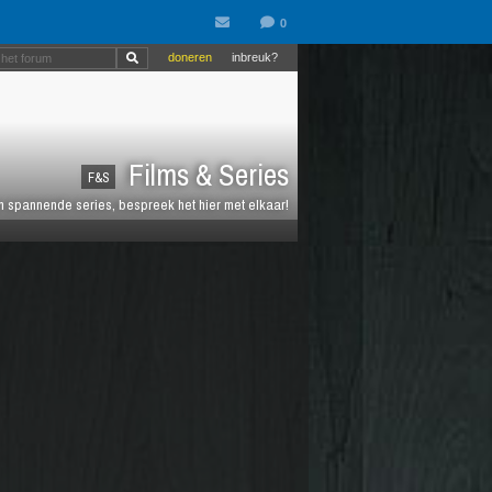
doneren
inbreuk?
Films & Series
F&S
en spannende series, bespreek het hier met elkaar!