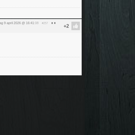
g 9 april 2026 @ 16:41
:08
#257