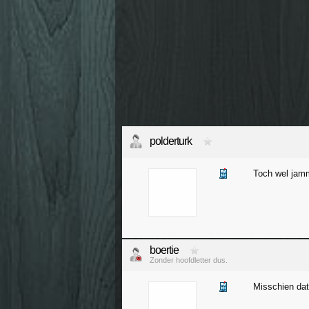
polderturk
Toch wel jamm
boertie
Zonder hoofdletter dus.
Misschien da