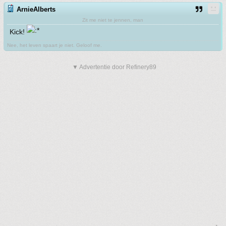
ArnieAlberts
Zit me niet te jennen, man
Kick!
Nee, het leven spaart je niet. Geloof me.
▼ Advertentie door Refinery89