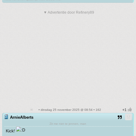
▼ Advertentie door Refinery89
• dinsdag 25 november 2025 @ 08:54 • 162
ArnieAlberts
Zit me niet te jennen, man
Kick!