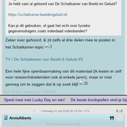
Je hebt vast al gehoord van De Schatkamer van Beeld en Geluid?
https://schatkamer.beeldengeluid.nl/
Kan je dit gebruiken, of gaat het echt over fysieke
gegevensdragers zoals inderdaad videobanden?
Zeker over gehoord, ik zit zelfs al drie delen mee te posten in
het Schatkamer-topic
TV / De Schatkamer van Beeld & Geluid #3
Een hele fijne openbaarmaking van dit materiaal (ik kwam er zelf
voor researchdoeleinden ook al enkele jaren), maar er mist
genoeg om te zeggen dat ik op zoek blijf
Nee, het leven spaart je niet. Geloof me.
Speel mee met Lucky Day en win!
De beste bordspellen vind je b
• dinsdag 21 juli 2026 @ 12:04 • 171
ArnieAlberts
Zit me niet te jennen, man