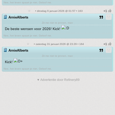
Nee, het leven spaart je niet. Geloof me.
• dinsdag 6 januari 2026 @ 01:57 • 163
ArnieAlberts
Zit me niet te jennen, man
De beste wensen voor 2026! Kick!
Nee, het leven spaart je niet. Geloof me.
• zaterdag 31 januari 2026 @ 23:29 • 164
ArnieAlberts
Zit me niet te jennen, man
Kick!
Nee, het leven spaart je niet. Geloof me.
▼ Advertentie door Refinery89