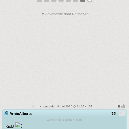
▼ Advertentie door Refinery89
• donderdag 8 mei 2025 @ 11:09 • 151
ArnieAlberts
Zit me niet te jennen, man
Kick!