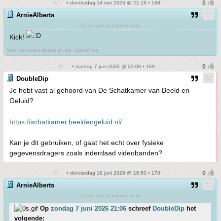
• donderdag 14 mei 2026 @ 21:19 • 168
ArnieAlberts
Zit me niet te jennen, man
Kick!
Nee, het leven spaart je niet. Geloof me.
• zondag 7 juni 2026 @ 21:06 • 169
DoubleDip
Je hebt vast al gehoord van De Schatkamer van Beeld en
Geluid?
https://schatkamer.beeldengeluid.nl/
Kan je dit gebruiken, of gaat het echt over fysieke
gegevensdragers zoals inderdaad videobanden?
• donderdag 18 juni 2026 @ 16:50 • 170
ArnieAlberts
Zit me niet te jennen, man
Op
zondag 7 juni 2026 21:06
schreef
DoubleDip
het
volgende: