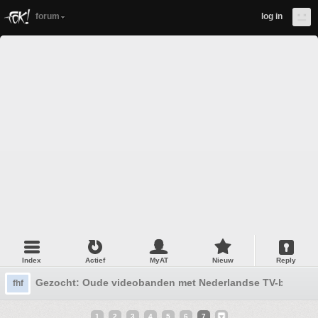
forum
log in
Index
Actief
MyAT
Nieuw
Reply
Gezocht: Oude videobanden met Nederlandse TV-beelden (
fhf
1
2
3
4
5
6
7