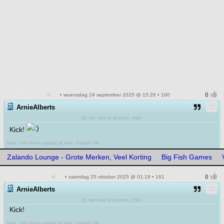
• woensdag 24 september 2025 @ 15:26 • 160
ArnieAlberts
Zit me niet te jennen, man
Kick!
Nee, het leven spaart je niet. Geloof me.
Zalando Lounge - Grote Merken, Veel Korting
Big Fish Games
• zaterdag 25 oktober 2025 @ 01:19 • 161
ArnieAlberts
Zit me niet te jennen, man
Kick!
Nee, het leven spaart je niet. Geloof me.