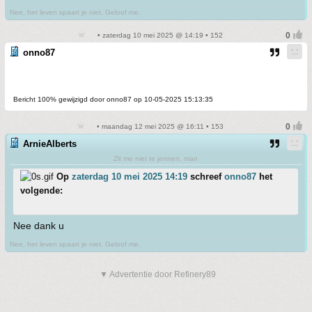
Nee, het leven spaart je niet. Geloof me.
• zaterdag 10 mei 2025 @ 14:19 • 152
onno87
Bericht 100% gewijzigd door onno87 op 10-05-2025 15:13:35
• maandag 12 mei 2025 @ 16:11 • 153
ArnieAlberts
Zit me niet te jennen, man
Op
zaterdag 10 mei 2025 14:19
schreef
onno87
het
volgende:
Nee dank u
Nee, het leven spaart je niet. Geloof me.
▼ Advertentie door Refinery89