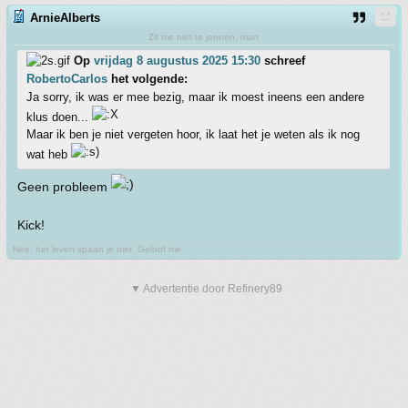
ArnieAlberts
Zit me niet te jennen, man
Op
vrijdag 8 augustus 2025 15:30
schreef
RobertoCarlos
het volgende:
Ja sorry, ik was er mee bezig, maar ik moest ineens een andere
klus doen...
Maar ik ben je niet vergeten hoor, ik laat het je weten als ik nog
wat heb
Geen probleem
Kick!
Nee, het leven spaart je niet. Geloof me.
▼ Advertentie door Refinery89