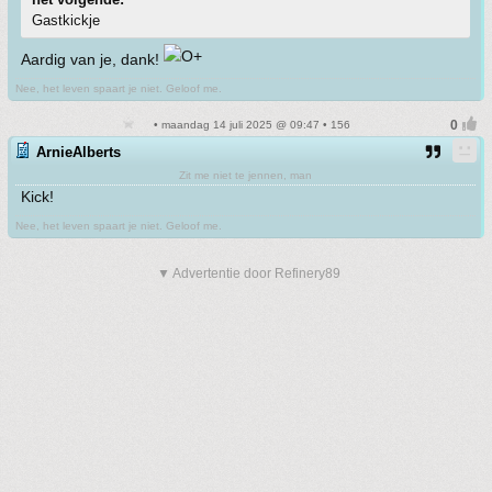
Gastkickje
Aardig van je, dank!
Nee, het leven spaart je niet. Geloof me.
• maandag 14 juli 2025 @ 09:47 • 156
ArnieAlberts
Zit me niet te jennen, man
Kick!
Nee, het leven spaart je niet. Geloof me.
▼ Advertentie door Refinery89