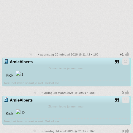
• woensdag 25 februari 2026 @ 11:42 • 165
ArnieAlberts
Zit me niet te jennen, man
Kick!
Nee, het leven spaart je niet. Geloof me.
• vrijdag 20 maart 2026 @ 19:01 • 166
ArnieAlberts
Zit me niet te jennen, man
Kick!
Nee, het leven spaart je niet. Geloof me.
• dinsdag 14 april 2026 @ 21:49 • 167