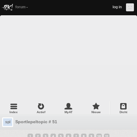
forum
log in
Index
Actief
MyAT
Nieuw
Dicht
Sportlepeltopic # 51
spl
1
2
3
4
5
6
7
8
9
10
11