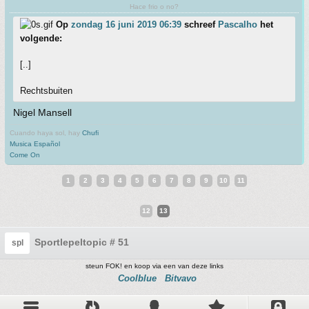
Hace frio o no?
Op
zondag 16 juni 2019 06:39
schreef
Pascalho
het
volgende:
[..]
Rechtsbuiten
Nigel Mansell
Cuando haya sol, hay
Chufi
Musica Español
Come On
1
2
3
4
5
6
7
8
9
10
11
12
13
Sportlepeltopic # 51
spl
steun FOK! en koop via een van deze links
Coolblue
Bitvavo