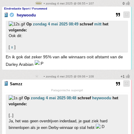
• zondag 4 mei 2025 @ 08:55 • 107
Eindredactie Sport / Forummod
heywoodu
Op
zondag 4 mei 2025 08:49
schreef
mitt
het
volgende:
Ook dit:
[
x
]
En ik gok dat zeker 95% van alle winnaars ooit afstamt van de
Darley Arabian
• zondag 4 mei 2025 @ 09:06 • 108
Samzz
Patagonische supergirl
Op
zondag 4 mei 2025 08:48
schreef
heywoodu
het
volgende:
[..]
Ja, het was geen overdrijven inderdaad, je gaat ziek hard
binnenlopen als je een Derby-winnaar op stal hebt