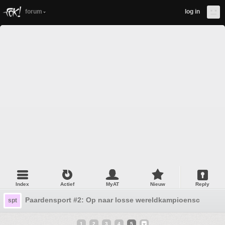
forum
log in
Index
Actief
MyAT
Nieuw
Reply
Paardensport #2: Op naar losse wereldkampioenschappe
spt
1
2
3
4
5