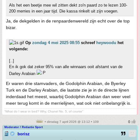
Als het een beetje mee wil zitten dekt zo'n paard zo te lezen 100-
200 merries in een jaar tijd. Die kassa rinkelt uit zijn voegen.
Ja, de dekgelden in de renpaardenwereld zijn echt over de top
bizar.
Op
zondag 4 mei 2025 08:55
schreef
heywoodu
het
volgende:
[..]
En ik gok dat zeker 95% van alle winnaars ooit afstamt van de
Darley Arabian
Er waren drie stamvaders, de Godolphin Arabian, de Byerley
Turk en de Darley Arabian, die laatste zie je in de directe lijnen
inderdaad het meest, waarbij Godolphin Arabian dan weer veel
meer terug komt in de merrielijnen, wat ook niet onbelangrijk is.
“What do I wear in bed? Why, Chanel No. 5, of course”
• dinsdag 7 april 2026 @ 13:12 • 109
Moderator / Redactie Sport
borisz