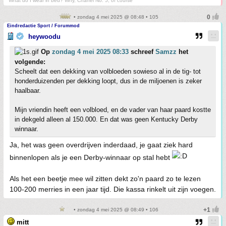
“What do I wear in bed? Why, Chanel No. 5, of course”
• zondag 4 mei 2025 @ 08:48 • 105
Eindredactie Sport / Forummod
heywoodu
Op
zondag 4 mei 2025 08:33
schreef
Samzz
het
volgende:
Scheelt dat een dekking van volbloeden sowieso al in de tig- tot
honderduizenden per dekking loopt, dus in de miljoenen is zeker
haalbaar.
Mijn vriendin heeft een volbloed, en de vader van haar paard kostte
in dekgeld alleen al 150.000. En dat was geen Kentucky Derby
winnaar.
Ja, het was geen overdrijven inderdaad, je gaat ziek hard
binnenlopen als je een Derby-winnaar op stal hebt
Als het een beetje mee wil zitten dekt zo'n paard zo te lezen
100-200 merries in een jaar tijd. Die kassa rinkelt uit zijn voegen.
• zondag 4 mei 2025 @ 08:49 • 106
mitt