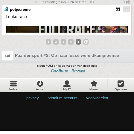
• zaterdag 2 mei 2026 @ 11:55 • 111
potjecreme
Leuke race.
1
2
3
4
5
Paardensport #2: Op naar losse wereldkampioenschappe
spt
steun FOK! en koop via een van deze links
Coolblue
Bitvavo
Index
Actief
MyAT
Nieuw
Opslaan
privacy
•
premium account
•
voorwaarden