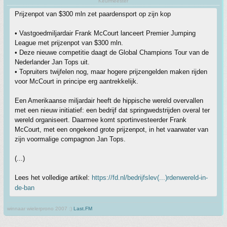
Keurmeester
Prijzenpot van $300 mln zet paardensport op zijn kop
• Vastgoedmiljardair Frank McCourt lanceert Premier Jumping
League met prijzenpot van $300 mln.
• Deze nieuwe competitie daagt de Global Champions Tour van de
Nederlander Jan Tops uit.
• Topruiters twijfelen nog, maar hogere prijzengelden maken rijden
voor McCourt in principe erg aantrekkelijk.
Een Amerikaanse miljardair heeft de hippische wereld overvallen
met een nieuw initiatief: een bedrijf dat springwedstrijden overal ter
wereld organiseert. Daarmee komt sportinvesteerder Frank
McCourt, met een ongekend grote prijzenpot, in het vaarwater van
zijn voormalige compagnon Jan Tops.
(...)
Lees het volledige artikel:
https://fd.nl/bedrijfslev(...)rdenwereld-in-
de-ban
winnaar wielerprono 2007 :)
Last.FM