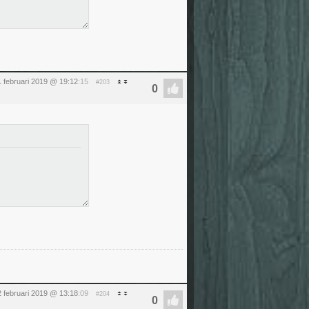
 1 februari 2019 @ 19:12
:15
#203
2 februari 2019 @ 13:18
:09
#204