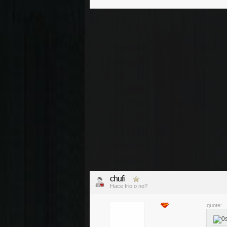
chufi
Hace frio o no?
quote: