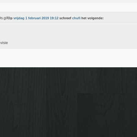
Op
vrijdag 1 februari 2019 19:12
schreef
chufi
het volgende:
ivisie