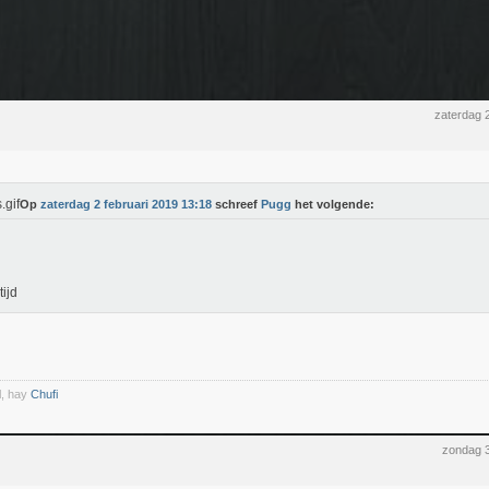
zaterdag 
Op
zaterdag 2 februari 2019 13:18
schreef
Pugg
het volgende:
tijd
l, hay
Chufi
zondag 3