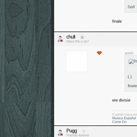
Golf
finale
chufi
Hace frio o no?
quote:
[..]
finale
ere divisie
Cuando haya so
Musica Español
Come On
Pugg
Friends forever