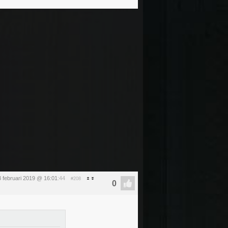
 februari 2019 @ 16:01
:44
#208