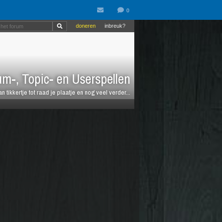
doneren
inbreuk?
m-, Topic- en Userspellen
an tikkertje tot raad je plaatje en nog veel verder...