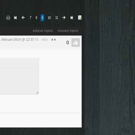
7
8
9
10
11
actieve topics
nieuwe topics
 1 februari 2019 @ 12:37
:55
#201