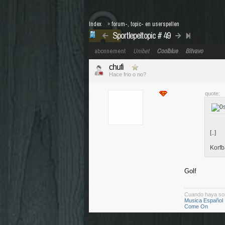
Index
»
forum-, topic- en userspellen
Sportlepeltopic # 49
abonnement
Unibet
Coolblue
Bitvavo
chufi
Hace frio o no?
quote:
[..]
Korfb
Golf
Cuando haya so
Musica Español
Come On