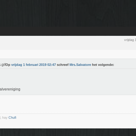
vrijdag
Op
vrijdag 1 februari 2019 02:47
schreef
Mrs.Salvatore
het volgende:
alvereniging
l, hay
Chufi