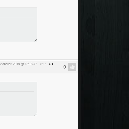
 februari 2019 @ 13:18
:47
#207