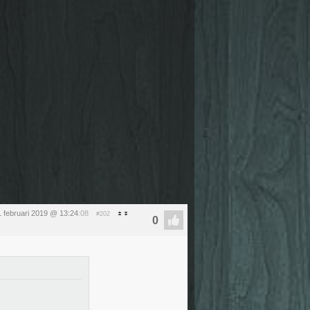
 1 februari 2019 @ 13:24
:08
#202