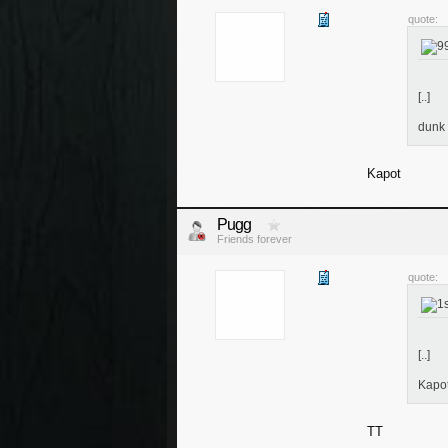
quote:
[..]
dunk
Kapot
Pugg
Friends forever
quote:
[..]
Kapo
TT