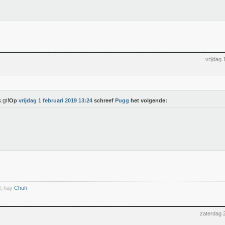
vrijdag
Op
vrijdag 1 februari 2019 13:24
schreef
Pugg
het volgende:
l, hay
Chufi
zaterdag 