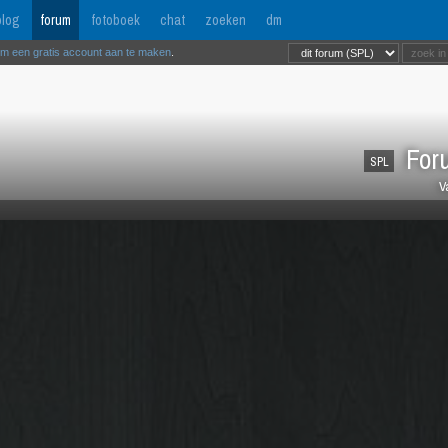
log
forum
fotoboek
chat
zoeken
dm
om een gratis account aan te maken
.
Foru
SPL
V