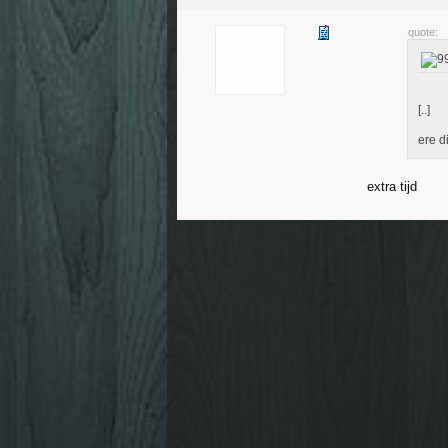
quote:
[..]
ere d
extra tijd