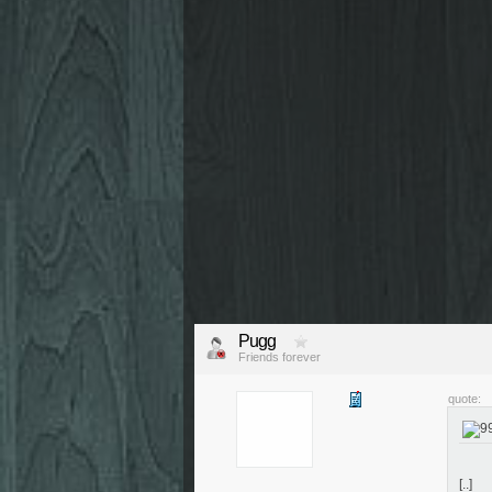
Pugg
Friends forever
quote:
[..]