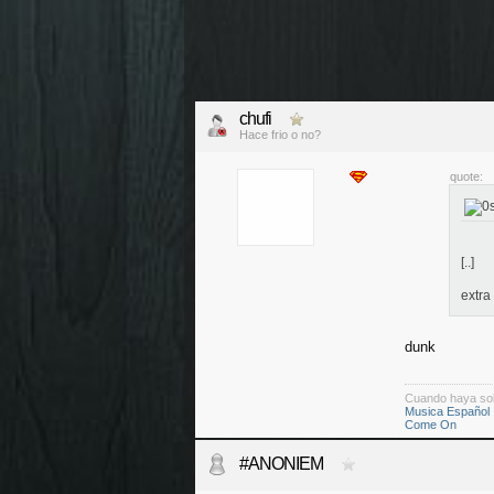
chufi
Hace frio o no?
quote:
[..]
extra 
dunk
Cuando haya so
Musica Español
Come On
#ANONIEM