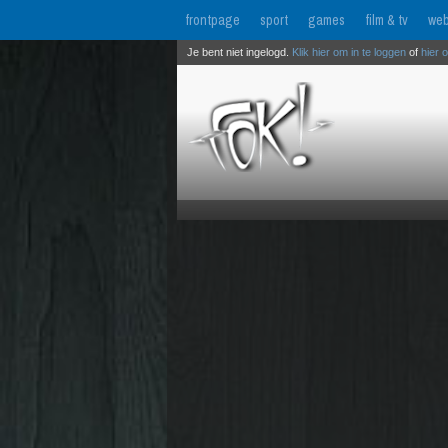
frontpage
sport
games
film & tv
web
Je bent niet ingelogd.
Klik hier om in te loggen
of
hier 