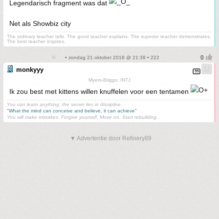
Legendarisch fragment was dat
Net als Showbiz city
The ordinary teacher tells. The good teacher explains. The superior teacher demonstrates.
The best teacher inspires.
• zondag 21 oktober 2018 @ 21:39 • 222
monkyyy
Myers-Briggs: INTJ
Ik zou best met kittens willen knuffelen voor een tentamen
You can learn anything, the secret lies in discipline.
"What the mind can conceive and believe, it can achieve"
You will make mistakes. Forgive yourself. Move on. Start rebuilding.
▼ Advertentie door Refinery89