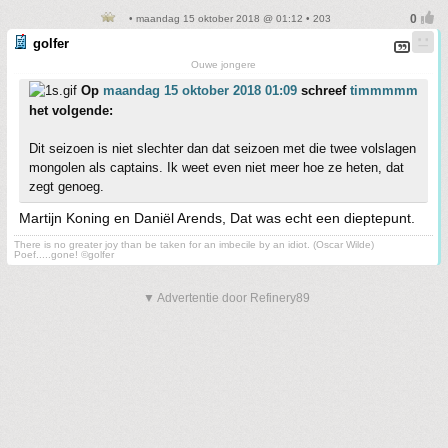
• maandag 15 oktober 2018 @ 01:12 • 203
golfer
Ouwe jongere
Op
maandag 15 oktober 2018 01:09
schreef
timmmmm
het volgende:
Dit seizoen is niet slechter dan dat seizoen met die twee volslagen
mongolen als captains. Ik weet even niet meer hoe ze heten, dat
zegt genoeg.
Martijn Koning en Daniël Arends, Dat was echt een dieptepunt.
There is no greater joy than be taken for an imbecile by an idiot. (Oscar Wilde)
Poef.....gone! ©golfer
▼ Advertentie door Refinery89