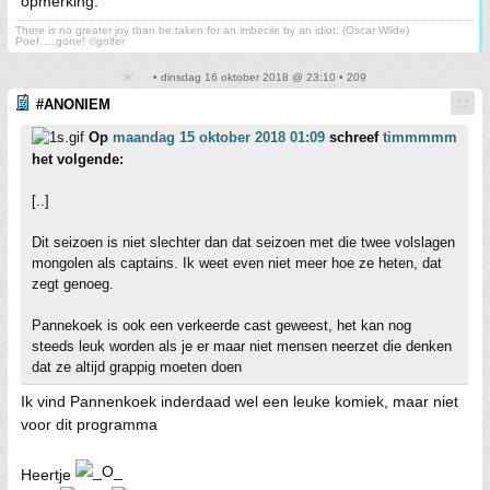
opmerking.
There is no greater joy than be taken for an imbecile by an idiot. (Oscar Wilde)
Poef.....gone! ©golfer
• dinsdag 16 oktober 2018 @ 23:10 • 209
#ANONIEM
Op
maandag 15 oktober 2018 01:09
schreef
timmmmm
het volgende:
[..]
Dit seizoen is niet slechter dan dat seizoen met die twee volslagen
mongolen als captains. Ik weet even niet meer hoe ze heten, dat
zegt genoeg.
Pannekoek is ook een verkeerde cast geweest, het kan nog
steeds leuk worden als je er maar niet mensen neerzet die denken
dat ze altijd grappig moeten doen
Ik vind Pannenkoek inderdaad wel een leuke komiek, maar niet
voor dit programma
Heertje