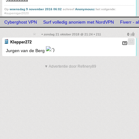
Jaaaaaaaa
Op
woensdag 9 november 2016 06:02
schreef
Anonymousz
het volgende:
#superniger2020
Cyberghost VPN
Surf volledig anoniem met NordVPN
Fiverr - a
• zondag 21 oktober 2018 @ 21:24 • 211
Klepper272
Jurgen van de Berg
▼ Advertentie door Refinery89