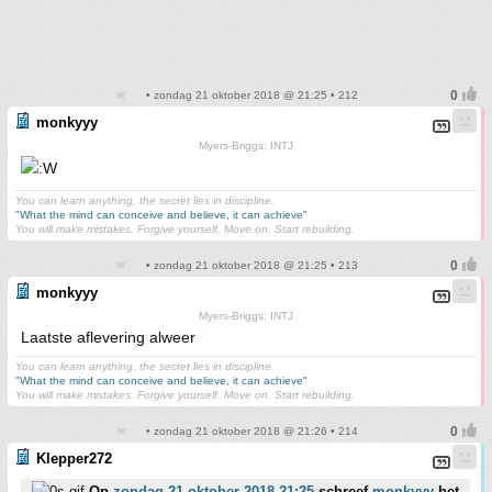
• zondag 21 oktober 2018 @ 21:25 • 212
monkyyy
Myers-Briggs: INTJ
You can learn anything, the secret lies in discipline.
"What the mind can conceive and believe, it can achieve"
You will make mistakes. Forgive yourself. Move on. Start rebuilding.
• zondag 21 oktober 2018 @ 21:25 • 213
monkyyy
Myers-Briggs: INTJ
Laatste aflevering alweer
You can learn anything, the secret lies in discipline.
"What the mind can conceive and believe, it can achieve"
You will make mistakes. Forgive yourself. Move on. Start rebuilding.
• zondag 21 oktober 2018 @ 21:26 • 214
Klepper272
Op
zondag 21 oktober 2018 21:25
schreef
monkyyy
het