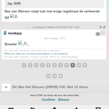
Jep, BNR.
Bas van Werven roept ook met enige regelmaat de verkeerde
tijd
• zondag 21 oktober 2018 @ 21:42 • 225
monkyyy
Myers-Briggs: INTJ
Bowolar
You can learn anything, the secret lies in discipline.
"What the mind can conceive and believe, it can achieve"
You will make mistakes. Forgive yourself. Move on. Start rebuilding.
1
2
3
4
5
6
7
8
9
10
11
12
13
Dit Was Het Nieuws (DWHN) #58: Met 12 likeur
tv
steun FOK! en koop via een van deze links
Coolblue
Bitvavo