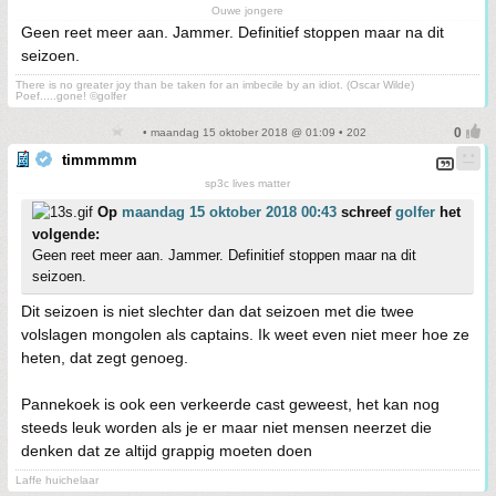
Ouwe jongere
Geen reet meer aan. Jammer. Definitief stoppen maar na dit
seizoen.
There is no greater joy than be taken for an imbecile by an idiot. (Oscar Wilde)
Poef.....gone! ©golfer
• maandag 15 oktober 2018 @ 01:09 • 202
timmmmm
sp3c lives matter
Op
maandag 15 oktober 2018 00:43
schreef
golfer
het
volgende:
Geen reet meer aan. Jammer. Definitief stoppen maar na dit
seizoen.
Dit seizoen is niet slechter dan dat seizoen met die twee
volslagen mongolen als captains. Ik weet even niet meer hoe ze
heten, dat zegt genoeg.
Pannekoek is ook een verkeerde cast geweest, het kan nog
steeds leuk worden als je er maar niet mensen neerzet die
denken dat ze altijd grappig moeten doen
Laffe huichelaar