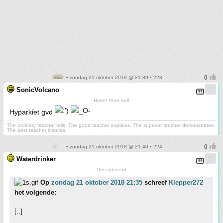
• zondag 21 oktober 2018 @ 21:39 • 223
SonicVolcano
Hotter than hell
Hyparkiet gvd
The ordinary teacher tells. The good teacher explains. The superior teacher demonstrates.
The best teacher inspires.
• zondag 21 oktober 2018 @ 21:40 • 224
Waterdrinker
Decepterend
Op
zondag 21 oktober 2018 21:35
schreef
Klepper272
het volgende:
[..]