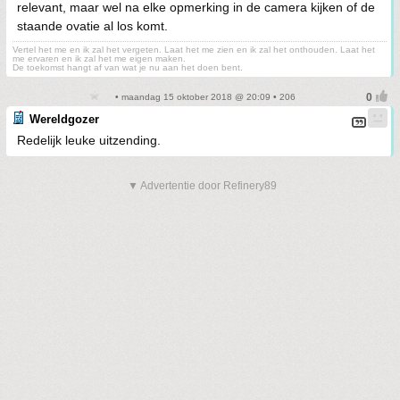
relevant, maar wel na elke opmerking in de camera kijken of de
staande ovatie al los komt.
Vertel het me en ik zal het vergeten. Laat het me zien en ik zal het onthouden. Laat het
me ervaren en ik zal het me eigen maken.
De toekomst hangt af van wat je nu aan het doen bent.
• maandag 15 oktober 2018 @ 20:09 • 206
Wereldgozer
Redelijk leuke uitzending.
▼ Advertentie door Refinery89