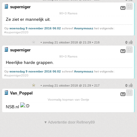
superniger
90+3 Ramos
Ze ziet er mannelijk uit.
Op
woensdag 9 november 2016 06:02
schreef
Anonymousz
het volgende:
#superniger2020
• zondag 21 oktober 2018 @ 21:29 • 216
superniger
90+3 Ramos
Heerlijke harde grappen.
Op
woensdag 9 november 2016 06:02
schreef
Anonymousz
het volgende:
#superniger2020
• zondag 21 oktober 2018 @ 21:29 • 217
Van_Poppel
Voormalig kopman van Gertje
NSB.nl
▼ Advertentie door Refinery89