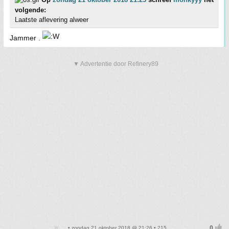
volgende:
Laatste aflevering alweer
Jammer .
▼ Advertentie door Refinery89
• zondag 21 oktober 2018 @ 21:26 • 215