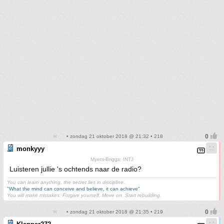
• zondag 21 oktober 2018 @ 21:32 • 218
monkyyy
Myers-Briggs: INTJ
Luisteren jullie 's ochtends naar de radio?
You can learn anything, the secret lies in discipline.
"What the mind can conceive and believe, it can achieve"
You will make mistakes. Forgive yourself. Move on. Start rebuilding.
• zondag 21 oktober 2018 @ 21:35 • 219