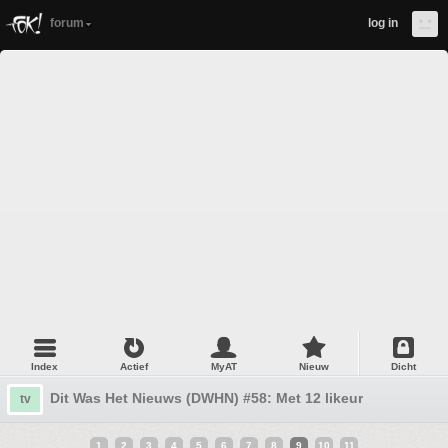
forum
log in
Index
Actief
MyAT
Nieuw
Dicht
Dit Was Het Nieuws (DWHN) #58: Met 12 likeur
tv
1
2
3
4
5
6
7
8
9
10
11