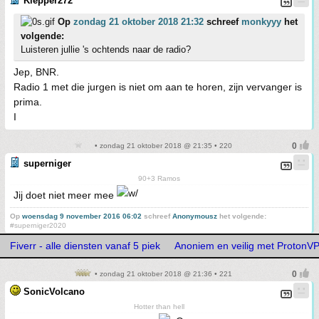
Klepper272
Op
zondag 21 oktober 2018 21:32
schreef
monkyyy
het
volgende:
Luisteren jullie 's ochtends naar de radio?
Jep, BNR.
Radio 1 met die jurgen is niet om aan te horen, zijn vervanger is
prima.
I
• zondag 21 oktober 2018 @ 21:35 • 220
superniger
90+3 Ramos
Jij doet niet meer mee
Op
woensdag 9 november 2016 06:02
schreef
Anonymousz
het volgende:
#superniger2020
Fiverr - alle diensten vanaf 5 piek
Anoniem en veilig met ProtonV
• zondag 21 oktober 2018 @ 21:36 • 221
SonicVolcano
Hotter than hell