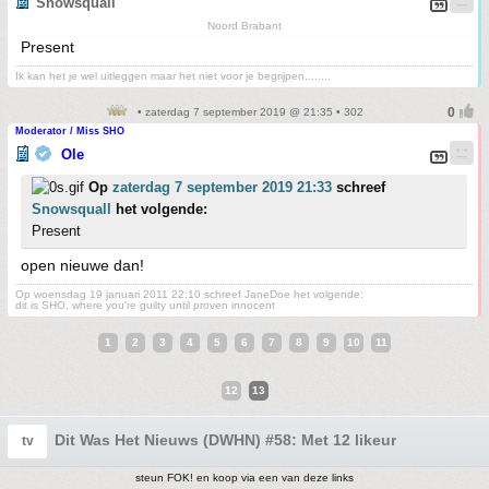
Snowsquall
Noord Brabant
Present
Ik kan het je wel uitleggen maar het niet voor je begrijpen........
• zaterdag 7 september 2019 @ 21:35 • 302
Moderator / Miss SHO
Ole
Op
zaterdag 7 september 2019 21:33
schreef
Snowsquall
het volgende:
Present
open nieuwe dan!
Op woensdag 19 januari 2011 22:10 schreef JaneDoe het volgende:
dit is SHO, where you're guilty until proven innocent
1
2
3
4
5
6
7
8
9
10
11
12
13
Dit Was Het Nieuws (DWHN) #58: Met 12 likeur
tv
steun FOK! en koop via een van deze links