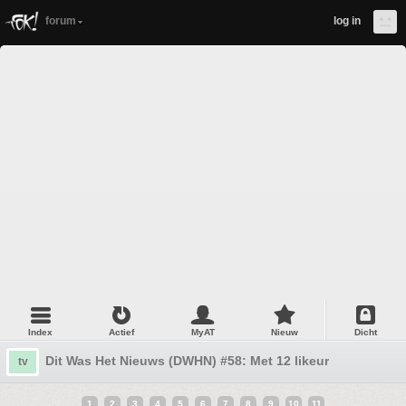
forum
log in
Index
Actief
MyAT
Nieuw
Dicht
Dit Was Het Nieuws (DWHN) #58: Met 12 likeur
tv
1
2
3
4
5
6
7
8
9
10
11