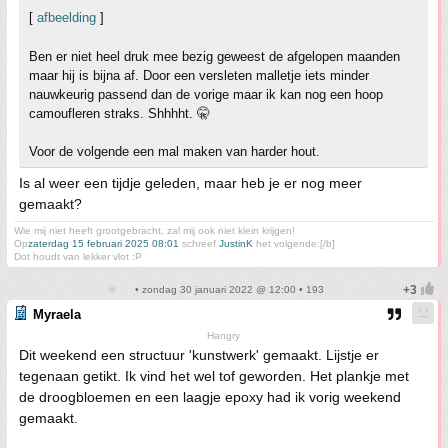
[
afbeelding
]
Ben er niet heel druk mee bezig geweest de afgelopen maanden
maar hij is bijna af. Door een versleten malletje iets minder
nauwkeurig passend dan de vorige maar ik kan nog een hoop
camoufleren straks. Shhhht. 🤫
Voor de volgende een mal maken van harder hout.
Is al weer een tijdje geleden, maar heb je er nog meer
gemaakt?
Wie mij niet heeft grootgebracht, zal mij ook niet klein krijgen!
Op
zaterdag 15 februari 2025 08:01
schreef
JustinK
het volgende:[/b]
Dot houdt van lekker vlot :P
• zondag 30 januari 2022 @ 12:00 • 193
Myraela
Hangry
Dit weekend een structuur 'kunstwerk' gemaakt. Lijstje er
tegenaan getikt. Ik vind het wel tof geworden. Het plankje met
de droogbloemen en een laagje epoxy had ik vorig weekend
gemaakt.