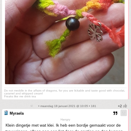
Do not meddle in the affairs of dragons, for you are lickable and taste good with chocolat,
caramel and whipped cream!
Freaks like me drink tea
• maandag 18 januari 2021 @ 10:05 • 181
Myraela
Hangry
Klein dingetje met wat klei. Ik heb een bordje gemaakt voor de