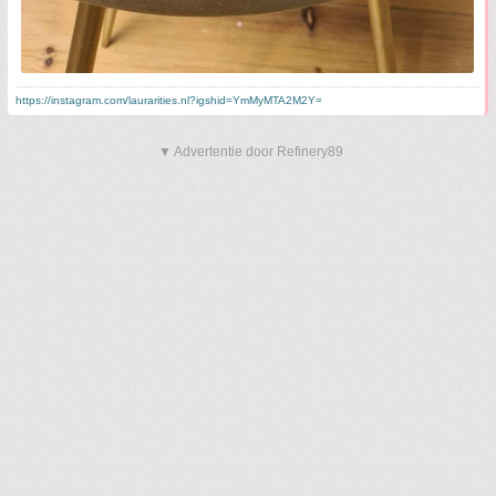
https://instagram.com/laurarities.nl?igshid=YmMyMTA2M2Y=
▼ Advertentie door Refinery89