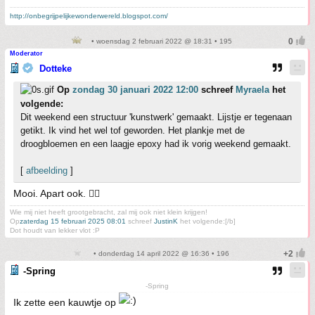
http://onbegrijpelijkewonderwereld.blogspot.com/
• woensdag 2 februari 2022 @ 18:31 • 195
Moderator
Dotteke
Op
zondag 30 januari 2022 12:00
schreef
Myraela
het
volgende:
Dit weekend een structuur 'kunstwerk' gemaakt. Lijstje er tegenaan
getikt. Ik vind het wel tof geworden. Het plankje met de
droogbloemen en een laagje epoxy had ik vorig weekend gemaakt.
[
afbeelding
]
Mooi. Apart ook. 👍🏻
Wie mij niet heeft grootgebracht, zal mij ook niet klein krijgen!
Op
zaterdag 15 februari 2025 08:01
schreef
JustinK
het volgende:[/b]
Dot houdt van lekker vlot :P
• donderdag 14 april 2022 @ 16:36 • 196
-Spring
-Spring
Ik zette een kauwtje op