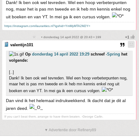
Dank! Ik ben ook wel tevreden. Wel een hoop verbeterpunten
nog, maar het is pas mn tweede en ik heb mn kennis enkel nog
uit boeken en van YT. In mei ga ik een cursus volgen.
https://instagram.com/laurarities.nl?igshid=YmMyMTA2M2Y=
• donderdag 14 april 2022 @ 20:43 • 199
valentijn101
Op
donderdag 14 april 2022 19:29
schreef
-Spring
het
volgende:
[..]
Dank! Ik ben ook wel tevreden. Wel een hoop verbeterpunten nog,
maar het is pas mn tweede en ik heb mn kennis enkel nog uit
boeken en van YT. In mei ga ik een cursus volgen.
Dan vind ik het helemaal indrukwekkend. Ik dacht dat je dit al
jaren deed.
If you can't beat them, arrange to have them beaten. -George Carlin.
▼ Advertentie door Refinery89