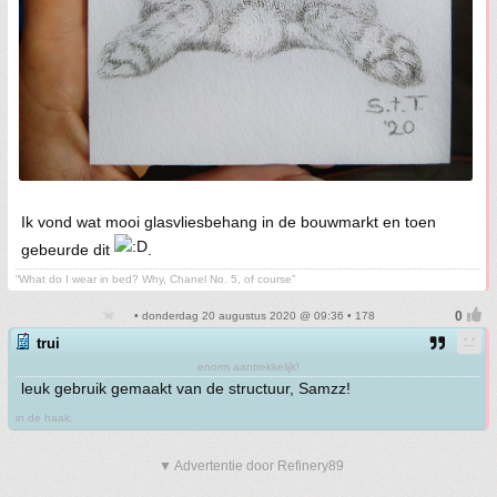
Ik vond wat mooi glasvliesbehang in de bouwmarkt en toen
gebeurde dit
.
“What do I wear in bed? Why, Chanel No. 5, of course”
• donderdag 20 augustus 2020 @ 09:36 • 178
trui
enorm aantrekkelijk!
leuk gebruik gemaakt van de structuur, Samzz!
in de haak.
▼ Advertentie door Refinery89