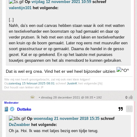
Op
vrijdag 12 november 2021 10:59
schreef
valentijn101
het volgende:
[..]
Nahh, da’s een oud canvas hebben staan waar ik ooit met watten
en textielverharder een boomstam op had gemaakt en daar op
verder prutsen. Ik heb met een stuk oud laken en textielverharder
een kruin op de boom gemaakt. Later nog eens met muurvuller een
soort grasstructuur er op gemaakt. Daarna de handel in de gesso
gezet. Kat er op getekend. En op het laatste met punaises
touwtjes gespannen om het als memobord te kunnen gebruiken.
Dat is wel erg crea. Vind het er wel heel bijzonder uitzien
Wie mij niet heeft grootgebracht, zal mij ook niet klein krijgen!
Op
zaterdag 15 februari 2025 08:01
schreef
JustinK
het volgende:[/b]
Dot houdt van lekker vlot :P
• dinsdag 28 december 2021 @ 08:35 • 192
Moderator
Dotteke
Op
woensdag 21 november 2018 15:35
schreef
DeZwabber
het volgende:
Oh ja. Hoi. Ik was met latjes bezig een tijdje terug.