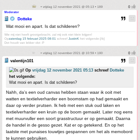
• vrijdag 12 november 2021 @ 05:13 • 189
Moderator
Dotteke
Wat mooi en apart. Is dat schilderen?
Wie mij niet heeft grootgebracht, zal mij ook niet klein krijgen!
Op
zaterdag 15 februari 2025 08:01
schreef
JustinK
het volgende:[/b]
Dot houdt van lekker vlot :P
• vrijdag 12 november 2021 @ 10:59 • 190
valentijn101
Op
vrijdag 12 november 2021 05:13
schreef
Dotteke
het volgende:
Wat mooi en apart. Is dat schilderen?
Nahh, da’s een oud canvas hebben staan waar ik ooit met
watten en textielverharder een boomstam op had gemaakt en
daar op verder prutsen. Ik heb met een stuk oud laken en
textielverharder een kruin op de boom gemaakt. Later nog eens
met muurvuller een soort grasstructuur er op gemaakt. Daarna
de handel in de gesso gezet. Kat er op getekend. En op het
laatste met punaises touwtjes gespannen om het als memobord
te kunnen gebruiken.