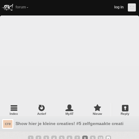
forum
log in
Index
Actief
MyAT
Nieuw
Reply
Show hier je kleine creaties! #5 zelfgemaakte creatieve ui
cre
1
2
3
4
5
6
7
8
9
10