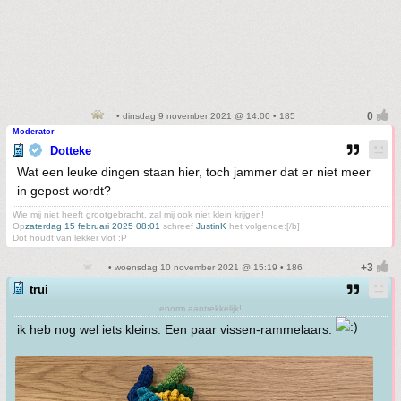
• dinsdag 9 november 2021 @ 14:00 • 185
Moderator
Dotteke
Wat een leuke dingen staan hier, toch jammer dat er niet meer
in gepost wordt?
Wie mij niet heeft grootgebracht, zal mij ook niet klein krijgen!
Op
zaterdag 15 februari 2025 08:01
schreef
JustinK
het volgende:[/b]
Dot houdt van lekker vlot :P
• woensdag 10 november 2021 @ 15:19 • 186
trui
enorm aantrekkelijk!
ik heb nog wel iets kleins. Een paar vissen-rammelaars.