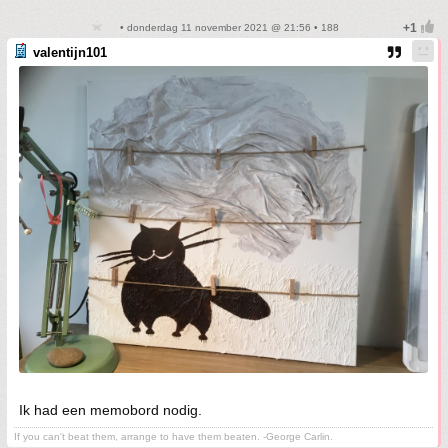
• donderdag 11 november 2021 @ 21:56 • 188
valentijn101
Ik had een memobord nodig.
If you can't beat them, arrange to have them beaten. -George Carlin.