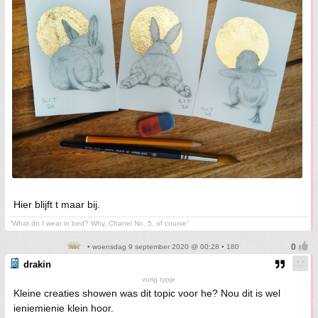
Hier blijft t maar bij.
“What do I wear in bed? Why, Chanel No. 5, of course”
• woensdag 9 september 2020 @ 00:28 • 180
drakin
vurig typje
Kleine creaties showen was dit topic voor he? Nou dit is wel
ieniemienie klein hoor.