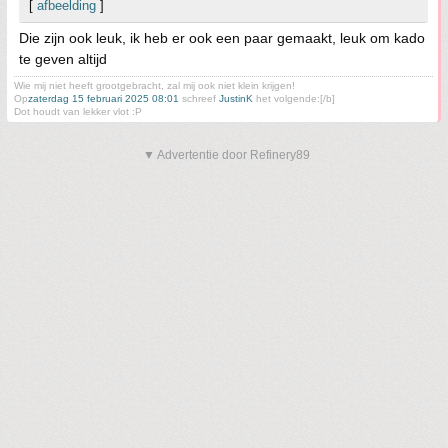
[
afbeelding
]
Die zijn ook leuk, ik heb er ook een paar gemaakt, leuk om kado
te geven altijd
Wie mij niet heeft grootgebracht, zal mij ook niet klein krijgen!
Op
zaterdag 15 februari 2025 08:01
schreef
JustinK
het volgende:[/b]
Dot houdt van lekker vlot :P
▼ Advertentie door Refinery89