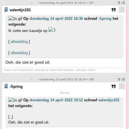
• donderdag 14 april 2022 @ 19:12 • 197
valentijn101
Op
donderdag 14 april 2022 16:36
schreef
-Spring
het
volgende:
Ik zette een kauwtje op
[
afbeelding
]
[
afbeelding
]
Oeh, die ziet er goed uit.
If you can't beat them, arrange to have them beaten. -George Carlin.
• donderdag 14 april 2022 @ 19:29 • 198
-Spring
-Spring
Op
donderdag 14 april 2022 19:12
schreef
valentijn101
het volgende:
[..]
Oeh, die ziet er goed uit.