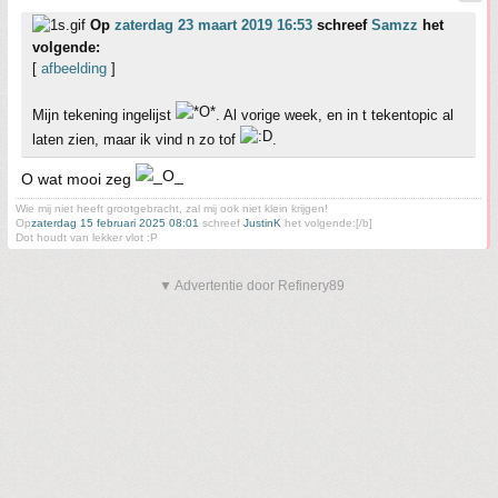
Op
zaterdag 23 maart 2019 16:53
schreef
Samzz
het
volgende:
[
afbeelding
]
Mijn tekening ingelijst
. Al vorige week, en in t tekentopic al
laten zien, maar ik vind n zo tof
.
O wat mooi zeg
Wie mij niet heeft grootgebracht, zal mij ook niet klein krijgen!
Op
zaterdag 15 februari 2025 08:01
schreef
JustinK
het volgende:[/b]
Dot houdt van lekker vlot :P
▼ Advertentie door Refinery89