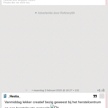
caramel and whipped cream!
Freaks like me drink tea
▼ Advertentie door Refinery89
• maandag 3 februari 2020 @ 18:27 • 132
_Hestia_
Vanmiddag lekker creatief bezig geweest bij het herstelcentrum
en een herstelquote gemaakt