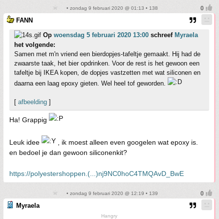
• zondag 9 februari 2020 @ 01:13 • 138
FANN
Op
woensdag 5 februari 2020 13:00
schreef
Myraela
het volgende:
Samen met m'n vriend een bierdopjes-tafeltje gemaakt. Hij had de
zwaarste taak, het bier opdrinken. Voor de rest is het gewoon een
tafeltje bij IKEA kopen, de dopjes vastzetten met wat siliconen en
daarna een laag epoxy gieten. Wel heel tof geworden.
[
afbeelding
]
Ha! Grappig
Leuk idee
, ik moest alleen even googelen wat epoxy is.
en bedoel je dan gewoon siliconenkit?
https://polyestershoppen.(...)nj9NC0hoC4TMQAvD_BwE
• zondag 9 februari 2020 @ 12:19 • 139
Myraela
Hangry