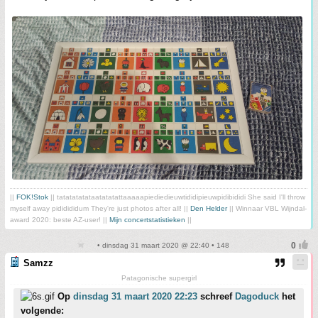
||
FOK!Stok
|| tatatatatataatatatattaaaaapiediedieuwtididipieuwpidibididi She said I'll throw
myself away pididididum They're just photos after all! ||
Den Helder
|| Winnaar VBL Wijndal-
award 2020: beste AZ-user! ||
Mijn concertstatistieken
||
• dinsdag 31 maart 2020 @ 22:40 • 148
Samzz
Patagonische supergirl
Op
dinsdag 31 maart 2020 22:23
schreef
Dagoduck
het
volgende: