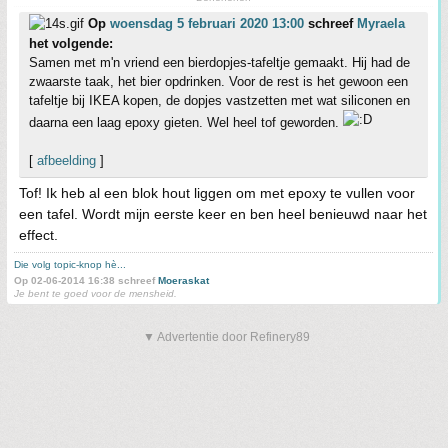
Op
woensdag 5 februari 2020 13:00
schreef
Myraela
het volgende:
Samen met m'n vriend een bierdopjes-tafeltje gemaakt. Hij had de
zwaarste taak, het bier opdrinken. Voor de rest is het gewoon een
tafeltje bij IKEA kopen, de dopjes vastzetten met wat siliconen en
daarna een laag epoxy gieten. Wel heel tof geworden.
[
afbeelding
]
Tof! Ik heb al een blok hout liggen om met epoxy te vullen voor
een tafel. Wordt mijn eerste keer en ben heel benieuwd naar het
effect.
Die volg topic-knop hè...
Op 02-06-2014 16:38 schreef
Moeraskat
Je bent te goed voor de mensheid.
▼ Advertentie door Refinery89