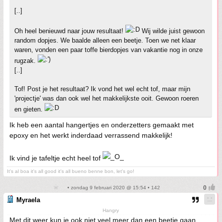
[..]
Oh heel benieuwd naar jouw resultaat!
Wij wilde juist gewoon
random dopjes. We baalde alleen een beetje. Toen we net klaar
waren, vonden een paar toffe bierdopjes van vakantie nog in onze
rugzak.
[..]
Tof! Post je het resultaat? Ik vond het wel echt tof, maar mijn
'projectje' was dan ook wel het makkelijkste ooit. Gewoon roeren
en gieten.
Ik heb een aantal hangertjes en onderzetters gemaakt met
epoxy en het werkt inderdaad verrassend makkelijk!
Ik vind je tafeltje echt heel tof
It's al boa it's all good it's all bueno benne bon, let's go!
• zondag 9 februari 2020 @ 15:54 • 142
Myraela
Hangry
Met dit weer kun je ook niet veel meer dan een beetje gaan