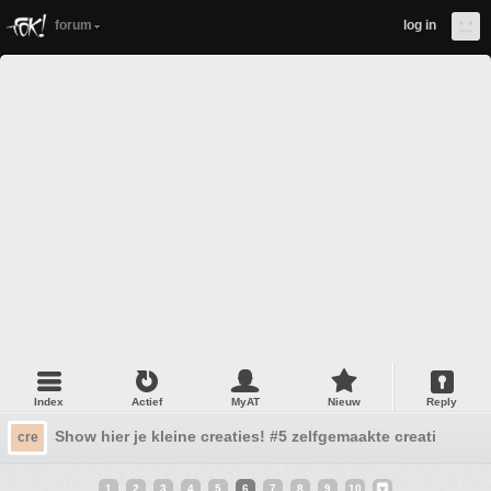
forum
log in
Index
Actief
MyAT
Nieuw
Reply
Show hier je kleine creaties! #5 zelfgemaakte creatieve ui
cre
1
2
3
4
5
6
7
8
9
10