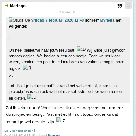
Maringo
Bèhèhèhèh
Op
vrijdag 7 februari 2020 11:40
schreef
Myraela
het
volgende:
[..]
Oh heel benieuwd naar jouw resultaat!
Wij wilde juist gewoon
random dopjes. We baalde alleen een beetje. Toen we net klaar
waren, vonden een paar toffe bierdopjes van vakantie nog in onze
rugzak.
[..]
Tof! Post je het resultaat? Ik vond het wel echt tof, maar mijn
'projectje' was dan ook wel het makkelijkste ooit. Gewoon roeren
en gieten.
Zal ik zeker doen! Voor nu ben ik alleen nog veel met grotere
klusprojecten bezig. Past niet echt in dit topic, ondanks dat
sommige wel creatief zijn.
Die volg topic-knop hè...
Op 02-06-2014 16:38 schreef
Moeraskat