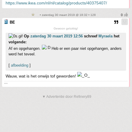
https://www.ikea.com/nl/nl/catalog/products/40375407/
• zaterdag 30 maart 2019 @ 18:32 • 128
BE
Gewoon gelukkig!
Op
zaterdag 30 maart 2019 12:56
schreef
Myraela
het
volgende:
Af en opgehangen.
Heb er een paar niet opgehangen, anders
werd het teveel.
[
afbeelding
]
Wauw, wat is het onwijs tof geworden!
***
▼ Advertentie door Refinery89