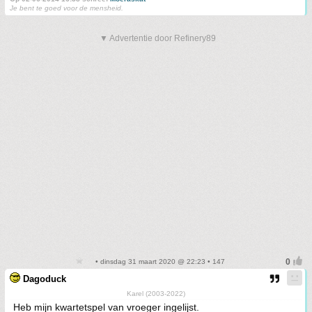
Je bent te goed voor de mensheid.
▼ Advertentie door Refinery89
• dinsdag 31 maart 2020 @ 22:23 • 147
Dagoduck
Karel (2003-2022)
Heb mijn kwartetspel van vroeger ingelijst.