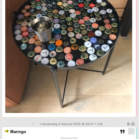
• donderdag 6 februari 2020 @ 08:47 • 134
Maringo
Bèhèhèhèh