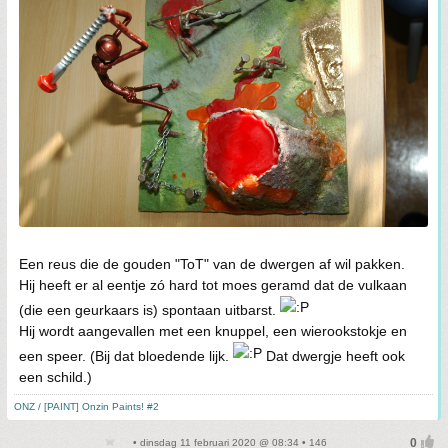
Een reus die de gouden "ToT" van de dwergen af wil pakken.
Hij heeft er al eentje zó hard tot moes geramd dat de vulkaan
(die een geurkaars is) spontaan uitbarst.
Hij wordt aangevallen met een knuppel, een wierookstokje en
een speer. (Bij dat bloedende lijk.
Dat dwergje heeft ook
een schild.)
ONZ / [PAINT] Onzin Paints! #2
• dinsdag 11 februari 2020 @ 08:34 • 146