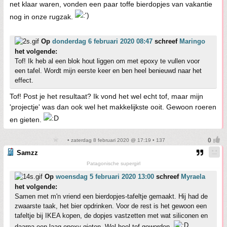
net klaar waren, vonden een paar toffe bierdopjes van vakantie
nog in onze rugzak.
Op
donderdag 6 februari 2020 08:47
schreef
Maringo
het volgende:
Tof! Ik heb al een blok hout liggen om met epoxy te vullen voor
een tafel. Wordt mijn eerste keer en ben heel benieuwd naar het
effect.
Tof! Post je het resultaat? Ik vond het wel echt tof, maar mijn
'projectje' was dan ook wel het makkelijkste ooit. Gewoon roeren
en gieten.
• zaterdag 8 februari 2020 @ 17:19 • 137
Samzz
Patagonische supergirl
Op
woensdag 5 februari 2020 13:00
schreef
Myraela
het volgende:
Samen met m'n vriend een bierdopjes-tafeltje gemaakt. Hij had de
zwaarste taak, het bier opdrinken. Voor de rest is het gewoon een
tafeltje bij IKEA kopen, de dopjes vastzetten met wat siliconen en
daarna een laag epoxy gieten. Wel heel tof geworden.