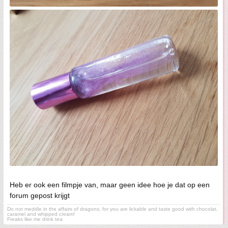
Heb er ook een filmpje van, maar geen idee hoe je dat op een
forum gepost krijgt
Do not meddle in the affairs of dragons, for you are lickable and taste good with chocolat,
caramel and whipped cream!
Freaks like me drink tea