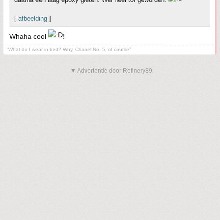
[
afbeelding
]
Whaha cool
!
“What do I wear in bed? Why, Chanel No. 5, of course”
▼ Advertentie door Refinery89