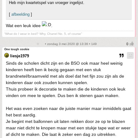
Heb mijn kwartetspel van vroeger ingelijst.
[
afbeelding
]
Wat een leuk idee
.
“What do I wear in bed? Why, Chanel No. 5, of course”
• zondag 3 mei 2020 @ 13:36 • 149
One tough cookie
liesje1979
Sinds de scholen dicht zijn en de BSO ook maar heel weinig
kinderen heeft ben ik bezig gegaan met een stuk
brandnetel/braamveld met als doel dat het fijn zou zijn als de
kinderen daar ook zouden kunnen spelen.
Thuis probeer ik decoratie te maken die de kinderen ook leuk
vinden om mee te spelen. Dus ben ik stenen gaan maken.
Het was even zoeken naar de juiste manier maar inmiddels gaat
het best aardig.
Je begint met ballonnen uit laten rekken door ze op te blazen
maar niet dicht te knopen maar met een stukje tape wat er weer
af dicht te maken. Die laat ik zeker een dag zo uitrekken.