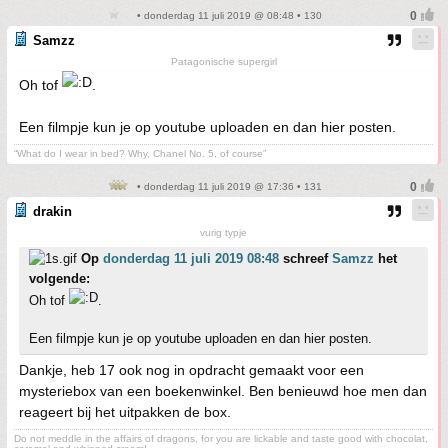
• donderdag 11 juli 2019 @ 08:48 • 130
Samzz
Patagonische supergirl
Oh tof
.
Een filmpje kun je op youtube uploaden en dan hier posten.
“What do I wear in bed? Why, Chanel No. 5, of course”
• donderdag 11 juli 2019 @ 17:36 • 131
drakin
vurig typje
Op
donderdag 11 juli 2019 08:48
schreef
Samzz
het
volgende:
Oh tof
.
Een filmpje kun je op youtube uploaden en dan hier posten.
Dankje, heb 17 ook nog in opdracht gemaakt voor een
mysteriebox van een boekenwinkel. Ben benieuwd hoe men dan
reageert bij het uitpakken de box.
Do not meddle in the affairs of dragons, for you are lickable and taste good with chocolat,