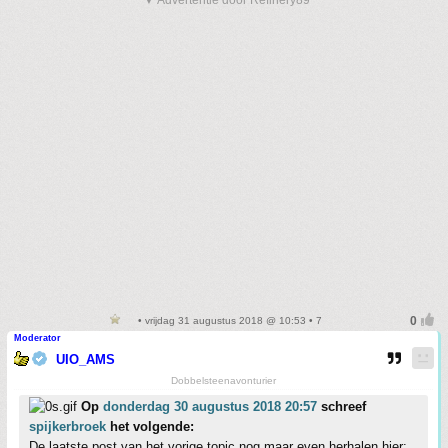
▼ Advertentie door Refinery89
• vrijdag 31 augustus 2018 @ 10:53 • 7
Moderator
UIO_AMS
Dobbelsteenavonturier
Op
donderdag 30 augustus 2018 20:57
schreef
spijkerbroek
het volgende:
De laatste post van het vorige topic nog maar even herhalen hier: