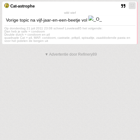
Cat-astrophe
wild wief
Vorige topic na vijf-jaar-en-een-beetje vol
Op donderdag 21 juli 2011 23:08 schreef Loveless85 het volgende:
Dan heb je safe = condoom
Double dutch = condoom en pil
quadruple Cat = pil, MAP, condoom, castratie, prikpil, spiraaltje, zaaddodende pasta en
voor het jodelen de bergen uit
▼ Advertentie door Refinery89