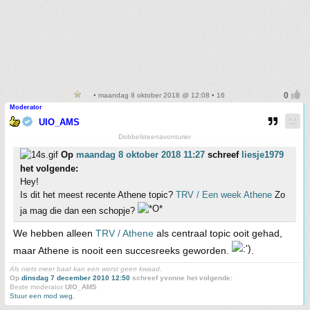
• maandag 8 oktober 2018 @ 12:08 • 16
Moderator
UIO_AMS
Dobbelsteenavonturier
Op
maandag 8 oktober 2018 11:27
schreef
liesje1979
het volgende:
Hey!
Is dit het meest recente Athene topic?
TRV / Een week Athene
Zo
ja mag die dan een schopje?
We hebben alleen
TRV / Athene
als centraal topic ooit gehad,
maar Athene is nooit een succesreeks geworden.
.
Als niets meer baat kan een worst geen kwaad.
Op
dinsdag 7 december 2010 12:50
schreef yvonne het volgende:
Beste moderator
UIO_AMS
Stuur een mod weg.