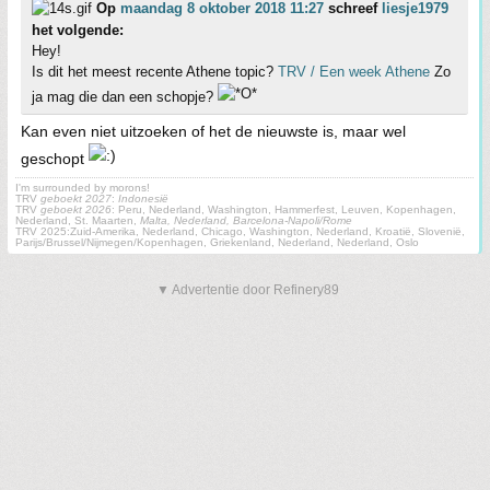
Op
maandag 8 oktober 2018 11:27
schreef
liesje1979
het volgende:
Hey!
Is dit het meest recente Athene topic?
TRV / Een week Athene
Zo
ja mag die dan een schopje?
Kan even niet uitzoeken of het de nieuwste is, maar wel
geschopt
I'm surrounded by morons!
TRV
geboekt 2027
:
Indonesië
TRV
geboekt 2026
: Peru, Nederland, Washington, Hammerfest, Leuven, Kopenhagen,
Nederland, St. Maarten,
Malta, Nederland, Barcelona-Napoli/Rome
TRV 2025:Zuid-Amerika, Nederland, Chicago, Washington, Nederland, Kroatië, Slovenië,
Parijs/Brussel/Nijmegen/Kopenhagen, Griekenland, Nederland, Nederland, Oslo
▼ Advertentie door Refinery89