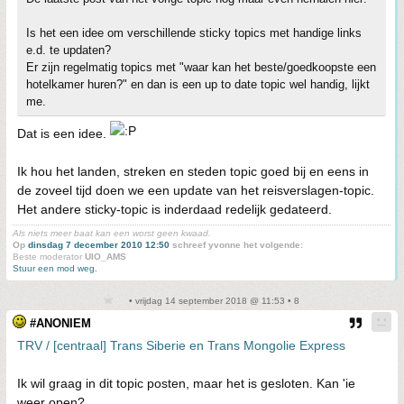
Is het een idee om verschillende sticky topics met handige links
e.d. te updaten?
Er zijn regelmatig topics met "waar kan het beste/goedkoopste een
hotelkamer huren?" en dan is een up to date topic wel handig, lijkt
me.
Dat is een idee.
Ik hou het landen, streken en steden topic goed bij en eens in
de zoveel tijd doen we een update van het reisverslagen-topic.
Het andere sticky-topic is inderdaad redelijk gedateerd.
Als niets meer baat kan een worst geen kwaad.
Op
dinsdag 7 december 2010 12:50
schreef yvonne het volgende:
Beste moderator
UIO_AMS
Stuur een mod weg.
• vrijdag 14 september 2018 @ 11:53 • 8
#ANONIEM
TRV / [centraal] Trans Siberie en Trans Mongolie Express
Ik wil graag in dit topic posten, maar het is gesloten. Kan 'ie
weer open?