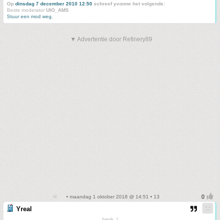
Op
dinsdag 7 december 2010 12:50
schreef yvonne het volgende:
Beste moderator
UIO_AMS
Stuur een mod weg.
▼ Advertentie door Refinery89
• maandag 1 oktober 2018 @ 14:51 • 13
Yreal
henk..!