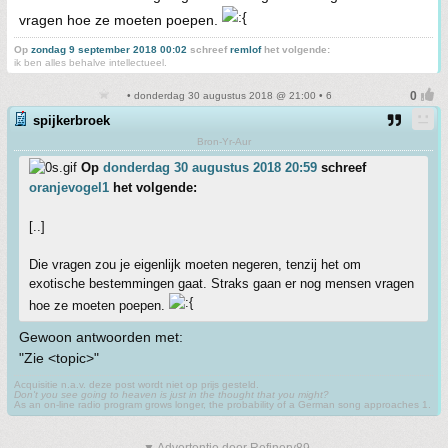
vragen hoe ze moeten poepen.
Op
zondag 9 september 2018 00:02
schreef
remlof
het volgende:
ik ben alles behalve intellectueel.
• donderdag 30 augustus 2018 @ 21:00 • 6
spijkerbroek
Bron-Yr-Aur
Op
donderdag 30 augustus 2018 20:59
schreef
oranjevogel1
het volgende:
[..]
Die vragen zou je eigenlijk moeten negeren, tenzij het om
exotische bestemmingen gaat. Straks gaan er nog mensen vragen
hoe ze moeten poepen.
Gewoon antwoorden met:
"Zie <topic>"
Acquisitie n.a.v. deze post wordt niet op prijs gesteld.
Don't you see going to heaven is just in the thought that you might?
As an on-line radio program grows longer, the probability of a German song approaches 1.