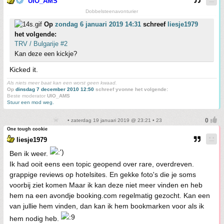
UIO_AMS
Dobbelsteenavonturier
Op
zondag 6 januari 2019 14:31
schreef
liesje1979
het volgende:
TRV / Bulgarije #2
Kan deze een kickje?
Kicked it.
Als niets meer baat kan een worst geen kwaad.
Op
dinsdag 7 december 2010 12:50
schreef yvonne het volgende:
Beste moderator
UIO_AMS
Stuur een mod weg.
• zaterdag 19 januari 2019 @ 23:21 • 23
One tough cookie
liesje1979
Ben ik weer.
Ik had ooit eens een topic geopend over rare, overdreven.
grappige reviews op hotelsites. En gekke foto's die je soms
voorbij ziet komen Maar ik kan deze niet meer vinden en heb
hem na een avondje booking.com regelmatig gezocht. Kan een
van jullie hem vinden, dan kan ik hem bookmarken voor als ik
hem nodig heb.