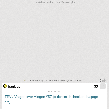
▼ Advertentie door Refinery89
• woensdag 21 november 2018 @ 18:19 • 19
franklop
Fran knock
TRV / Vragen over vliegen #57 (e-tickets, inchecken, bagage,
etc)