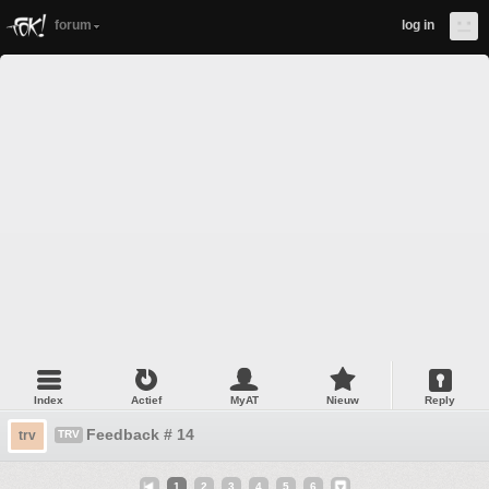
forum
log in
Index
Actief
MyAT
Nieuw
Reply
Feedback # 14
trv
TRV
1
2
3
4
5
6