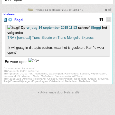
• vrijdag 14 september 2018 @ 11:54 • 9
Moderator
Fogel
Op
vrijdag 14 september 2018 11:53
schreef
Sloggi
het
volgende:
TRV / [centraal] Trans Siberie en Trans Mongolie Express
Ik wil graag in dit topic posten, maar het is gesloten. Kan 'ie weer
open?
En weer open
I'm surrounded by morons!
TRV
geboekt 2027
:
Indonesië
TRV
geboekt 2026
: Peru, Nederland, Washington, Hammerfest, Leuven, Kopenhagen,
Nederland, St. Maarten,
Malta, Nederland, Barcelona-Napoli/Rome
TRV 2025:Zuid-Amerika, Nederland, Chicago, Washington, Nederland, Kroatië, Slovenië,
Parijs/Brussel/Nijmegen/Kopenhagen, Griekenland, Nederland, Nederland, Oslo
▼ Advertentie door Refinery89