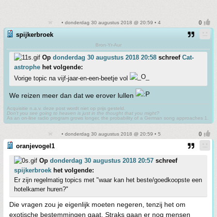
• donderdag 30 augustus 2018 @ 20:59 • 4
spijkerbroek
Bron-Yr-Aur
Op
donderdag 30 augustus 2018 20:58
schreef
Cat-
astrophe
het volgende:
Vorige topic na vijf-jaar-en-een-beetje vol
We reizen meer dan dat we erover lullen
Acquisitie n.a.v. deze post wordt niet op prijs gesteld.
Don't you see going to heaven is just in the thought that you might?
As an on-line radio program grows longer, the probability of a German song approaches 1.
• donderdag 30 augustus 2018 @ 20:59 • 5
oranjevogel1
Op
donderdag 30 augustus 2018 20:57
schreef
spijkerbroek
het volgende:
Er zijn regelmatig topics met "waar kan het beste/goedkoopste een
hotelkamer huren?"
Die vragen zou je eigenlijk moeten negeren, tenzij het om
exotische bestemmingen gaat. Straks gaan er nog mensen