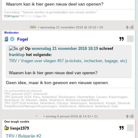
Waarom kan ik hier geen nieuw deel van openen?
Cancellara; "Tweede worden is gemakkelijker dan eerste worden"
FOK!sport
*O* ✩ ✩ ✩ Ajax O+
• woensdag 21 november 2018 @ 19:32 • 20
Moderator
Fogel
Op
woensdag 21 november 2018 18:19
schreef
franklop
het volgende:
TRV / Vragen over vliegen #57 (e-tickets, inchecken, bagage, etc)
Waarom kan ik hier geen nieuw deel van openen?
Geen idee, maar ik kon gewoon een nieuwe openen.
I'm surrounded by morons!
TRV
geboekt 2027
:
Indonesië
TRV
geboekt 2026
: Peru, Nederland, Washington, Hammerfest, Leuven, Kopenhagen,
Nederland, St. Maarten,
Malta, Nederland, Barcelona-Napoli/Rome
TRV 2025:Zuid-Amerika, Nederland, Chicago, Washington, Nederland, Kroatië, Slovenië,
Parijs/Brussel/Nijmegen/Kopenhagen, Griekenland, Nederland, Nederland, Oslo
• zondag 6 januari 2019 @ 14:31 • 21
One tough cookie
liesje1979
TRV / Bulgarije #2