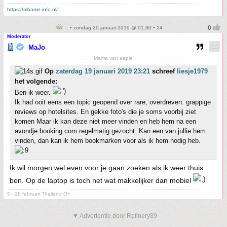
https://albanie-info.nl/
• zondag 20 januari 2019 @ 01:30 • 24
Moderator
MaJo
Mama van aapie
Op
zaterdag 19 januari 2019 23:21
schreef
liesje1979
het volgende:
Ben ik weer.
Ik had ooit eens een topic geopend over rare, overdreven. grappige
reviews op hotelsites. En gekke foto's die je soms voorbij ziet
komen Maar ik kan deze niet meer vinden en heb hem na een
avondje booking.com regelmatig gezocht. Kan een van jullie hem
vinden, dan kan ik hem bookmarken voor als ik hem nodig heb.
Ik wil morgen wel even voor je gaan zoeken als ik weer thuis
ben. Op de laptop is toch net wat makkelijker dan mobiel
5 - 28 februari Thailand O+
▼ Advertentie door Refinery89