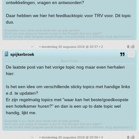
ontwikkelingen, vragen en antwoorden?
Daar hebben we hier het feedbacktopic voor TRV voor. Dit topic
dus.
Acquisitie n.a.v. deze post wordt niet op prijs gesteld.
Don't you see going to heaven is just in the thought that you might?
As an on-line radio program grows longer, the probability of a German song approaches 1.
• donderdag 30 augustus 2018 @ 20:57 • 2
spijkerbroek
Bron-Yr-Aur
De laatste post van het vorige topic nog maar even herhalen
hier:
Is het een idee om verschillende sticky topics met handige links
e.d. te updaten?
Er zijn regelmatig topics met "waar kan het beste/goedkoopste
een hotelkamer huren?" en dan is een up to date topic wel
handig, lijkt me.
Acquisitie n.a.v. deze post wordt niet op prijs gesteld.
Don't you see going to heaven is just in the thought that you might?
As an on-line radio program grows longer, the probability of a German song approaches 1.
• donderdag 30 augustus 2018 @ 20:58 • 3