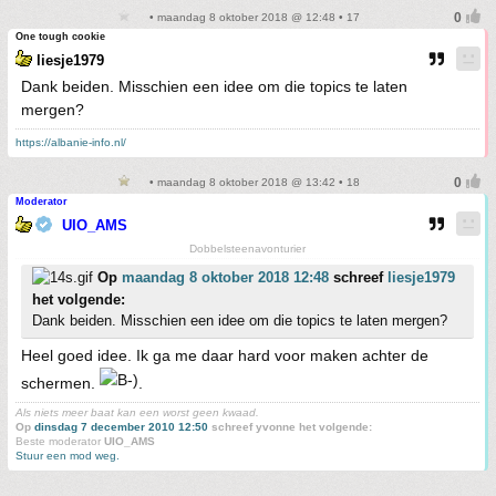
• maandag 8 oktober 2018 @ 12:48 • 17
One tough cookie
liesje1979
Dank beiden. Misschien een idee om die topics te laten
mergen?
https://albanie-info.nl/
• maandag 8 oktober 2018 @ 13:42 • 18
Moderator
UIO_AMS
Dobbelsteenavonturier
Op
maandag 8 oktober 2018 12:48
schreef
liesje1979
het volgende:
Dank beiden. Misschien een idee om die topics te laten mergen?
Heel goed idee. Ik ga me daar hard voor maken achter de
schermen.
.
Als niets meer baat kan een worst geen kwaad.
Op
dinsdag 7 december 2010 12:50
schreef yvonne het volgende:
Beste moderator
UIO_AMS
Stuur een mod weg.