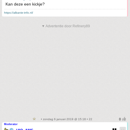
Kan deze een kickje?
https://albanie-info.nl/
▼ Advertentie door Refinery89
• zondag 6 januari 2019 @ 15:18 • 22
Moderator