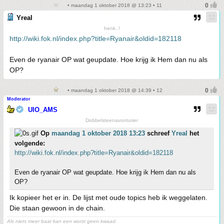
• maandag 1 oktober 2018 @ 13:23 • 11
Yreal
henk..!
http://wiki.fok.nl/index.php?title=Ryanair&oldid=182118
Even de ryanair OP wat geupdate. Hoe krijg ik Hem dan nu als
OP?
• maandag 1 oktober 2018 @ 14:39 • 12
Moderator
UIO_AMS
Dobbelsteenavonturier
Op
maandag 1 oktober 2018 13:23
schreef
Yreal
het
volgende:
http://wiki.fok.nl/index.php?title=Ryanair&oldid=182118
Even de ryanair OP wat geupdate. Hoe krijg ik Hem dan nu als
OP?
Ik kopieer het er in. De lijst met oude topics heb ik weggelaten.
Die staan gewoon in de chain.
Als niets meer baat kan een worst geen kwaad.