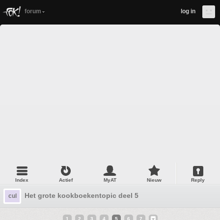
forum
log in
Index
Actief
MyAT
Nieuw
Reply
Het grote kookboekentopic deel 5
cul
1
2
3
4
5
6
7