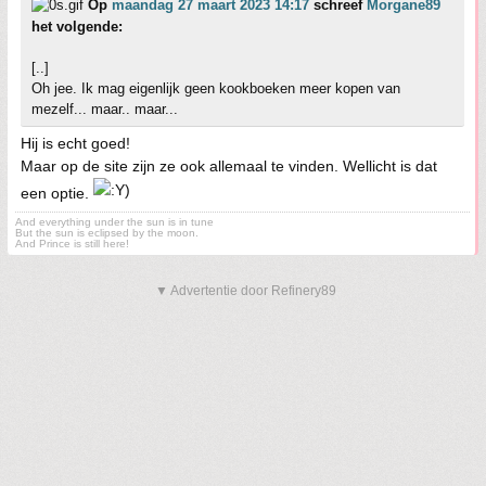
Op
maandag 27 maart 2023 14:17
schreef
Morgane89
het volgende:
[..]
Oh jee. Ik mag eigenlijk geen kookboeken meer kopen van
mezelf... maar.. maar...
Hij is echt goed!
Maar op de site zijn ze ook allemaal te vinden. Wellicht is dat
een optie.
And everything under the sun is in tune
But the sun is eclipsed by the moon.
And Prince is still here!
▼ Advertentie door Refinery89