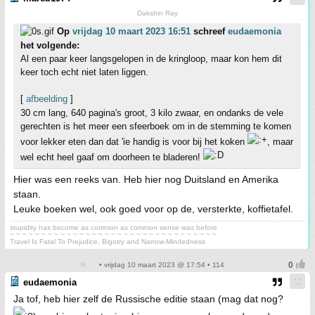
Dakshin Ray
Op
vrijdag 10 maart 2023 16:51
schreef
eudaemonia
het volgende:
Al een paar keer langsgelopen in de kringloop, maar kon hem dit
keer toch echt niet laten liggen.
[
afbeelding
]
30 cm lang, 640 pagina's groot, 3 kilo zwaar, en ondanks de vele
gerechten is het meer een sfeerboek om in de stemming te komen
voor lekker eten dan dat 'ie handig is voor bij het koken
, maar
wel echt heel gaaf om doorheen te bladeren!
Hier was een reeks van. Heb hier nog Duitsland en Amerika
staan.
Leuke boeken wel, ook goed voor op de, versterkte, koffietafel.
stupidity has become as common as common sense was before
~ ~ ~ ~ ~ ~ ~ ~ ~ ~ ~ ~ ~ ~ ~ ~ ~ ~ ~ ~ ~ ~ ~ ~ ~ ~ ~ ~ ~ ~ ~ ~ ~
Travel Is Fatal To Prejudice, Bigotry and Narrow-Mindedness
• vrijdag 10 maart 2023 @ 17:54 • 114
eudaemonia
Ja tof, heb hier zelf de Russische editie staan (mag dat nog?