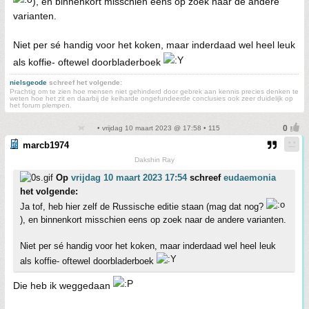
), en binnenkort misschien eens op zoek naar de andere
varianten.
Niet per sé handig voor het koken, maar inderdaad wel heel leuk
als koffie- oftewel doorbladerboek
nielsgeode
schreef het volgende:
Prachtig om te zien hoe mensen niet gehinderd door gebrek aan kennis precies denken te
weten hoe het zit en daarbij de keiharde ongefundeerde conclusies ook zeer duidelijk op
het forum plempen.
• vrijdag 10 maart 2023 @ 17:58 • 115
marcb1974
Dakshin Ray
Op
vrijdag 10 maart 2023 17:54
schreef
eudaemonia
het volgende:
Ja tof, heb hier zelf de Russische editie staan (mag dat nog?
), en binnenkort misschien eens op zoek naar de andere varianten.
Niet per sé handig voor het koken, maar inderdaad wel heel leuk
als koffie- oftewel doorbladerboek
Die heb ik weggedaan