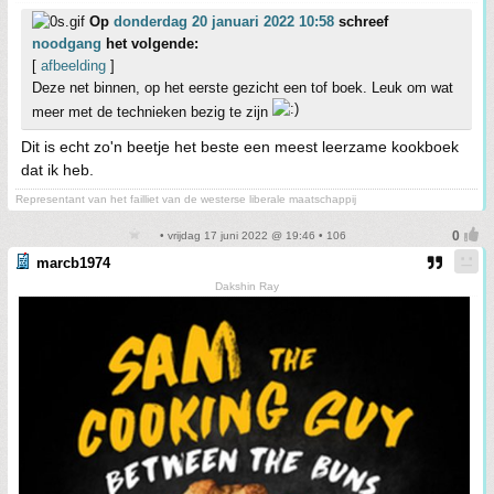
Op
donderdag 20 januari 2022 10:58
schreef
noodgang
het volgende:
[
afbeelding
]
Deze net binnen, op het eerste gezicht een tof boek. Leuk om wat
meer met de technieken bezig te zijn
Dit is echt zo'n beetje het beste een meest leerzame kookboek
dat ik heb.
Representant van het failliet van de westerse liberale maatschappij
• vrijdag 17 juni 2022 @ 19:46 • 106
marcb1974
Dakshin Ray