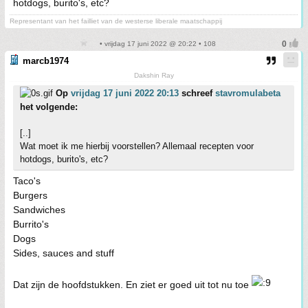
hotdogs, burito's, etc?
Representant van het failliet van de westerse liberale maatschappij
• vrijdag 17 juni 2022 @ 20:22 • 108
marcb1974
Dakshin Ray
Op
vrijdag 17 juni 2022 20:13
schreef
stavromulabeta
het volgende:
[..]
Wat moet ik me hierbij voorstellen? Allemaal recepten voor
hotdogs, burito's, etc?
Taco's
Burgers
Sandwiches
Burrito's
Dogs
Sides, sauces and stuff
Dat zijn de hoofdstukken. En ziet er goed uit tot nu toe