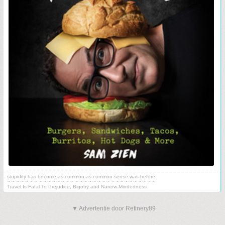
stupidity has become as common as common sense was before
~ ~ ~ ~ ~ ~ ~ ~ ~ ~ ~ ~ ~ ~ ~ ~ ~ ~ ~ ~ ~ ~ ~ ~ ~ ~ ~ ~ ~ ~ ~ ~ ~
Travel Is Fatal To Prejudice, Bigotry and Narrow-Mindedness
▼ Advertentie door Refinery89