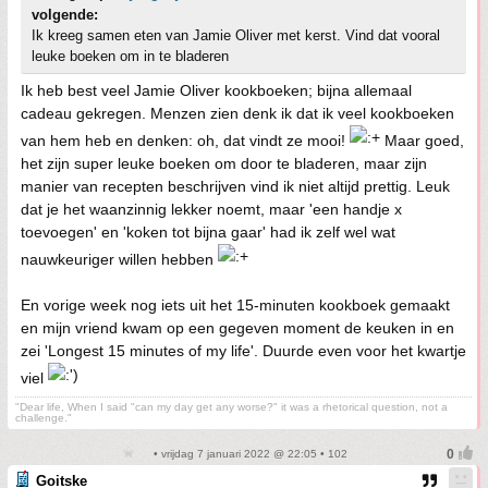
volgende:
Ik kreeg samen eten van Jamie Oliver met kerst. Vind dat vooral
leuke boeken om in te bladeren
Ik heb best veel Jamie Oliver kookboeken; bijna allemaal
cadeau gekregen. Menzen zien denk ik dat ik veel kookboeken
van hem heb en denken: oh, dat vindt ze mooi!
Maar goed,
het zijn super leuke boeken om door te bladeren, maar zijn
manier van recepten beschrijven vind ik niet altijd prettig. Leuk
dat je het waanzinnig lekker noemt, maar 'een handje x
toevoegen' en 'koken tot bijna gaar' had ik zelf wel wat
nauwkeuriger willen hebben
En vorige week nog iets uit het 15-minuten kookboek gemaakt
en mijn vriend kwam op een gegeven moment de keuken in en
zei 'Longest 15 minutes of my life'. Duurde even voor het kwartje
viel
"Dear life, When I said "can my day get any worse?" it was a rhetorical question, not a
challenge."
• vrijdag 7 januari 2022 @ 22:05 • 102
Goitske