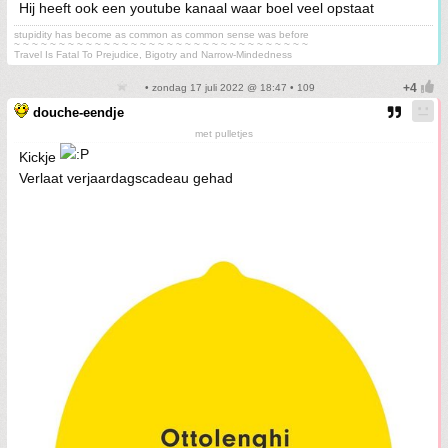
Hij heeft ook een youtube kanaal waar boel veel opstaat
stupidity has become as common as common sense was before
~ ~ ~ ~ ~ ~ ~ ~ ~ ~ ~ ~ ~ ~ ~ ~ ~ ~ ~ ~ ~ ~ ~ ~ ~ ~ ~ ~ ~ ~ ~ ~ ~
Travel Is Fatal To Prejudice, Bigotry and Narrow-Mindedness
• zondag 17 juli 2022 @ 18:47 • 109
douche-eendje
met pulletjes
Kickje
Verlaat verjaardagscadeau gehad