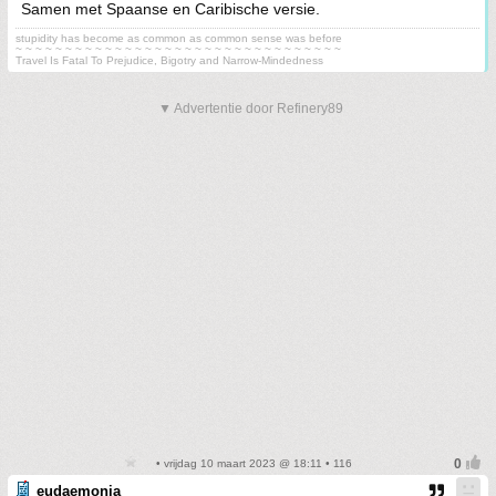
Samen met Spaanse en Caribische versie.
stupidity has become as common as common sense was before
~ ~ ~ ~ ~ ~ ~ ~ ~ ~ ~ ~ ~ ~ ~ ~ ~ ~ ~ ~ ~ ~ ~ ~ ~ ~ ~ ~ ~ ~ ~ ~ ~
Travel Is Fatal To Prejudice, Bigotry and Narrow-Mindedness
▼ Advertentie door Refinery89
• vrijdag 10 maart 2023 @ 18:11 • 116
eudaemonia