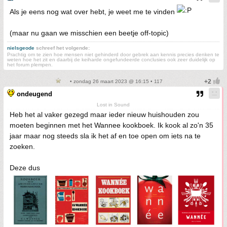
Als je eens nog wat over hebt, je weet me te vinden
(maar nu gaan we misschien een beetje off-topic)
nielsgeode
schreef het volgende:
Prachtig om te zien hoe mensen niet gehinderd door gebrek aan kennis precies denken te
weten hoe het zit en daarbij de keiharde ongefundeerde conclusies ook zeer duidelijk op
het forum plempen.
• zondag 26 maart 2023 @ 16:15 • 117
ondeugend
Lost in Sound
Heb het al vaker gezegd maar ieder nieuw huishouden zou
moeten beginnen met het Wannee kookboek. Ik kook al zo'n 35
jaar maar nog steeds sla ik het af en toe open om iets na te
zoeken.
Deze dus