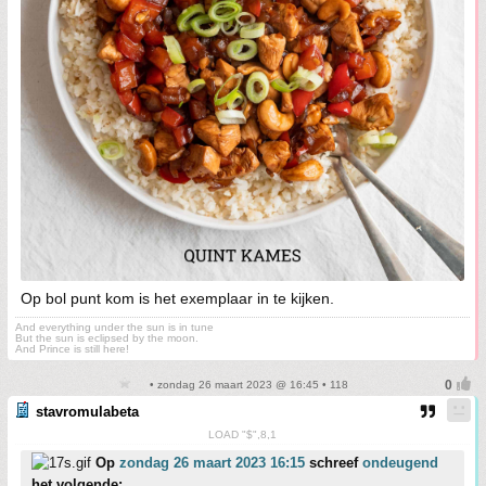
Op bol punt kom is het exemplaar in te kijken.
And everything under the sun is in tune
But the sun is eclipsed by the moon.
And Prince is still here!
• zondag 26 maart 2023 @ 16:45 • 118
stavromulabeta
LOAD "$",8,1
Op
zondag 26 maart 2023 16:15
schreef
ondeugend
het volgende: