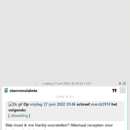
• vrijdag 17 juni 2022 @ 20:13 • 107
stavromulabeta
LOAD "$",8,1
Op
vrijdag 17 juni 2022 19:46
schreef
marcb1974
het
volgende:
[
afbeelding
]
Wat moet ik me hierbij voorstellen? Allemaal recepten voor