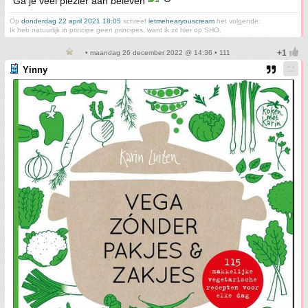
Ga je veel plezier aan beleven
Op
donderdag 22 april 2021 18:05
schreef
letmehearyouscream
het volgende:
Ik heb natuurlijk in principe geen principes, want ik zit hier op SHO.
• maandag 26 december 2022 @ 14:36 • 111
Yinny