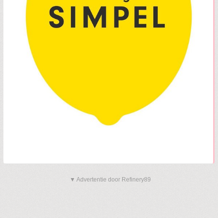
▼ Advertentie door Refinery89