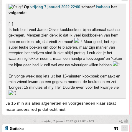
Op
vrijdag 7 januari 2022 22:00
schreef
Isabeau
het
volgende:
[..]
Ik heb best veel Jamie Oliver kookboeken; bijna allemaal cadeau
gekregen. Menzen zien denk ik dat ik veel kookboeken van hem
heb en denken: oh, dat vindt ze mooi!
Maar goed, het zijn
super leuke boeken om door te bladeren, maar zijn manier van
recepten beschrijven vind ik niet altijd prettig. Leuk dat je het
waanzinnig lekker noemt, maar 'een handje x toevoegen' en 'koken
tot bijna gaar' had ik zelf wel wat nauwkeuriger willen hebben
En vorige week nog iets uit het 15-minuten kookboek gemaakt en
mijn vriend kwam op een gegeven moment de keuken in en zei
'Longest 15 minutes of my life'. Duurde even voor het kwartje viel
Ja 15 min als alles afgemeten en voorgesneden klaar staat
maar anders red je dat echt niet
• vrijdag 7 januari 2022 @ 22:07 • 103
Goitske