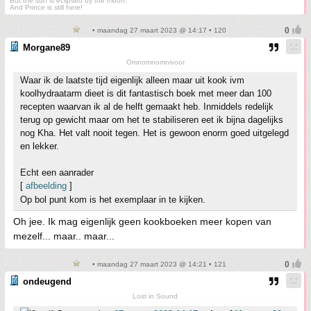
But the sun is eclipsed by the moon.
And Prince is still here!
• maandag 27 maart 2023 @ 14:17 • 120
Morgane89
Omnomnomnivoor
Waar ik de laatste tijd eigenlijk alleen maar uit kook ivm
koolhydraatarm dieet is dit fantastisch boek met meer dan 100
recepten waarvan ik al de helft gemaakt heb. Inmiddels redelijk
terug op gewicht maar om het te stabiliseren eet ik bijna dagelijks
nog Kha. Het valt nooit tegen. Het is gewoon enorm goed uitgelegd
en lekker.
Echt een aanrader
[
afbeelding
]
Op bol punt kom is het exemplaar in te kijken.
Oh jee. Ik mag eigenlijk geen kookboeken meer kopen van
mezelf... maar.. maar...
• maandag 27 maart 2023 @ 14:21 • 121
ondeugend
Lost in Sound